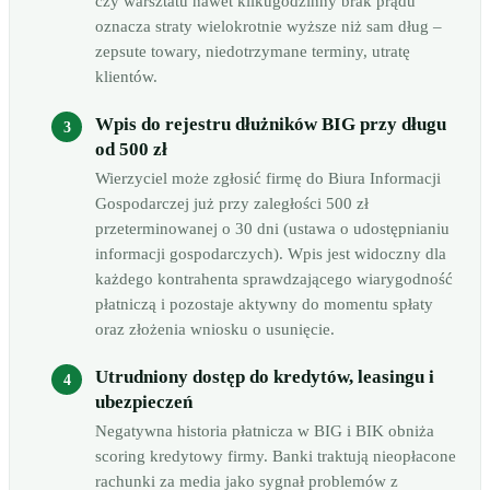
czy warsztatu nawet kilkugodzinny brak prądu
oznacza straty wielokrotnie wyższe niż sam dług –
zepsute towary, niedotrzymane terminy, utratę
klientów.
Wpis do rejestru dłużników BIG przy długu
od 500 zł
Wierzyciel może zgłosić firmę do Biura Informacji
Gospodarczej już przy zaległości 500 zł
przeterminowanej o 30 dni (ustawa o udostępnianiu
informacji gospodarczych). Wpis jest widoczny dla
każdego kontrahenta sprawdzającego wiarygodność
płatniczą i pozostaje aktywny do momentu spłaty
oraz złożenia wniosku o usunięcie.
Utrudniony dostęp do kredytów, leasingu i
ubezpieczeń
Negatywna historia płatnicza w BIG i BIK obniża
scoring kredytowy firmy. Banki traktują nieopłacone
rachunki za media jako sygnał problemów z