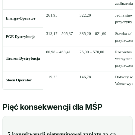
zadluzenia
261,95
322,20
Jedna stawk
Energa-Operator
przyczyny 
313,17 – 505,37
385,20 – 621,60
Stawka zale
PGE Dystrybucja
przylaczeni
60,98 – 463,41
75,00 – 570,00
Rozpietos z
Tauron Dystrybucja
wstrzymania
przylaczeni
119,33
146,78
Dotyczy wyl
Stoen Operator
Warszawy (n
Pięć konsekwencji dla MŚP
5 konsekwencji nieterminowej zapłaty za <a