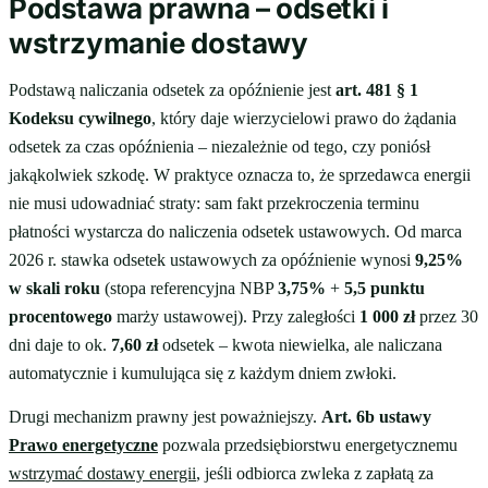
Podstawa prawna – odsetki i
wstrzymanie dostawy
Podstawą naliczania odsetek za opóźnienie jest
art. 481 § 1
Kodeksu cywilnego
, który daje wierzycielowi prawo do żądania
odsetek za czas opóźnienia – niezależnie od tego, czy poniósł
jakąkolwiek szkodę. W praktyce oznacza to, że sprzedawca energii
nie musi udowadniać straty: sam fakt przekroczenia terminu
płatności wystarcza do naliczenia odsetek ustawowych. Od marca
2026 r. stawka odsetek ustawowych za opóźnienie wynosi
9,25%
w skali roku
(stopa referencyjna NBP
3,75%
+
5,5 punktu
procentowego
marży ustawowej). Przy zaległości
1 000 zł
przez 30
dni daje to ok.
7,60 zł
odsetek – kwota niewielka, ale naliczana
automatycznie i kumulująca się z każdym dniem zwłoki.
Drugi mechanizm prawny jest poważniejszy.
Art. 6b ustawy
Prawo energetyczne
pozwala przedsiębiorstwu energetycznemu
wstrzymać dostawy energii
, jeśli odbiorca zwleka z zapłatą za