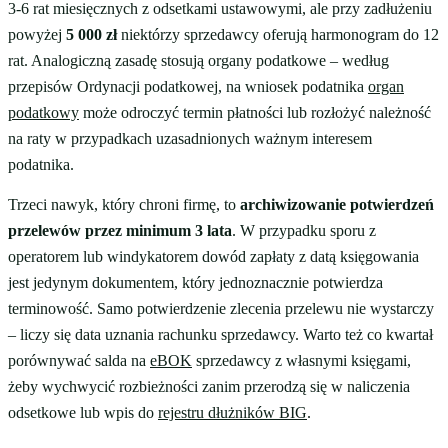
3-6 rat miesięcznych z odsetkami ustawowymi, ale przy zadłużeniu
powyżej
5 000 zł
niektórzy sprzedawcy oferują harmonogram do 12
rat. Analogiczną zasadę stosują organy podatkowe – według
przepisów Ordynacji podatkowej, na wniosek podatnika
organ
podatkowy
może odroczyć termin płatności lub rozłożyć należność
na raty w przypadkach uzasadnionych ważnym interesem
podatnika.
Trzeci nawyk, który chroni firmę, to
archiwizowanie potwierdzeń
przelewów przez minimum 3 lata
. W przypadku sporu z
operatorem lub windykatorem dowód zapłaty z datą księgowania
jest jedynym dokumentem, który jednoznacznie potwierdza
terminowość. Samo potwierdzenie zlecenia przelewu nie wystarczy
– liczy się data uznania rachunku sprzedawcy. Warto też co kwartał
porównywać salda na
eBOK
sprzedawcy z własnymi księgami,
żeby wychwycić rozbieżności zanim przerodzą się w naliczenia
odsetkowe lub wpis do
rejestru dłużników BIG
.