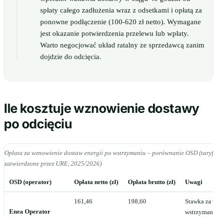
spłaty całego zadłużenia wraz z odsetkami i opłatą za
ponowne podłączenie (100-620 zł netto). Wymagane
jest okazanie potwierdzenia przelewu lub wpłaty.
Warto negocjować układ ratalny ze sprzedawcą zanim
dojdzie do odcięcia.
Ile kosztuje wznowienie dostawy
po odcięciu
Opłata za wznowienie dostaw energii po wstrzymaniu – porównanie OSD (taryfy
zatwierdzone przez URE, 2025/2026)
OSD (operator)
Opłata netto (zł)
Opłata brutto (zł)
Uwagi
161,46
198,60
Stawka za 
Enea Operator
wstrzymani