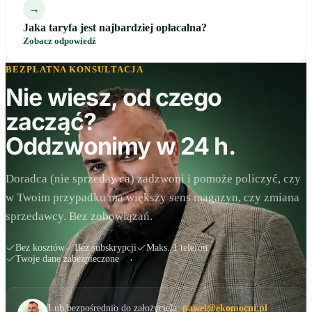
→
Jaka taryfa jest najbardziej opłacalna?
Zobacz odpowiedź
BEZPŁATNA KONSULTACJA
Nie wiesz, od czego
zacząć?
Oddzwonimy w 24 h.
Doradca (nie sprzedawca) zadzwoni i pomoże policzyć, czy
w Twoim przypadku ma większy sens magazyn, czy zmiana
sprzedawcy. Bez zobowiązań.
Bez kosztów
Bez subskrypcji
Maks. 1 telefon
Twoje dane zabezpieczone
Lub bezpośrednio do założyciela:
pawel@ekomocni.pl
·