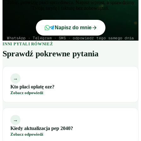
Tobie, prowizję płaci sprzedawca. Napisz wprost, a sprawdzimy
Twoją taryfę i fakturę bez zobowiązań.
Napisz do mnie
WhatsApp · Telegram · SMS · odpowiedź tego samego dnia
INNI PYTALI RÓWNIEŻ
Sprawdź pokrewne pytania
→
Kto płaci opłatę oze?
Zobacz odpowiedź
→
Kiedy aktualizacja pep 2040?
Zobacz odpowiedź