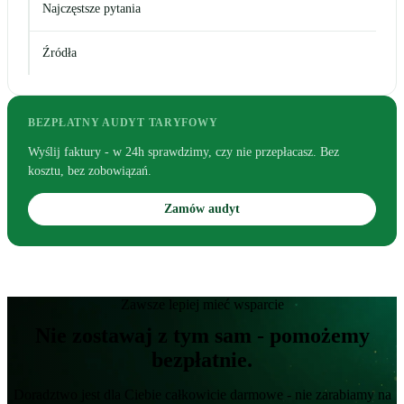
Najczęstsze pytania
Źródła
BEZPŁATNY AUDYT TARYFOWY
Wyślij faktury - w 24h sprawdzimy, czy nie przepłacasz. Bez
kosztu, bez zobowiązań.
Zamów audyt
Zawsze lepiej mieć wsparcie
Nie zostawaj z tym sam - pomożemy
bezpłatnie.
Doradztwo jest dla Ciebie całkowicie darmowe - nie zarabiamy na