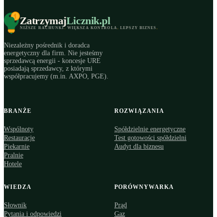
Zatrzymaj
Licznik
.pl
NIŻSZE RACHUNKI
.
WIĘKSZA KONTROLA
.
LEPSZY BIZNES
.
Niezależny pośrednik i doradca
energetyczny dla firm. Nie jesteśmy
sprzedawcą energii - koncesje URE
posiadają sprzedawcy, z którymi
współpracujemy (m.in. AXPO, PGE).
BRANŻE
ROZWIĄZANIA
Wspólnoty
Spółdzielnie energetyczne
Restauracje
Test gotowości spółdzielni
Piekarnie
Audyt dla biznesu
Pralnie
Hotele
WIEDZA
PORÓWNYWARKA
Słownik
Prąd
Pytania i odpowiedzi
Gaz