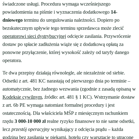
świadczone usługi. Procedura wymaga wcześniejszego
powiadomienia na piśmie i wyznaczenia dodatkowego
14-
dniowego
terminu do uregulowania należności. Dopiero po
bezskutecznym upływie tego terminu sprzedawca może zlecić
operatorowi sieci dystrybucyjnej
odcięcie zasilania. Przywrócenie
dostaw po spłacie zadłużenia wiąże się z dodatkową opłatą za
ponowne przyłączenie, której wysokość zależy od taryfy danego
operatora.
Te dwa przepisy działają równolegle, ale niezależnie od siebie.
Odsetki z art. 481 KC narastają od pierwszego dnia po terminie –
automatycznie, bez żadnego wezwania (zgodnie z zasadą opisaną w
Kodeksie cywilnym
, źródło: art. 481 § 1 KC). Wstrzymanie dostaw
z art. 6b PE wymaga natomiast formalnej procedury i jest
ostatecznością. Dla właściciela MŚP z miesięcznym rachunkiem
rzędu
3 000-10 000 zł
realne ryzyko finansowe to nie same odsetki,
lecz
przestój operacyjny
wynikający z odcięcia prądu – każda
godzina bez zasilania w piekarni, hotelu czy warsztacie to utracone