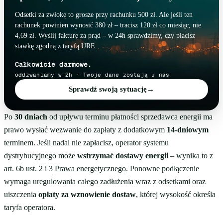
Odsetki za zwłokę to grosze przy rachunku 500 zł. Ale jeśli ten
rachunek powinien wynosić 380 zł – tracisz 120 zł co miesiąc, nie
4,69 zł. Wyślij fakturę za prąd – w 24h sprawdzimy, czy płacisz
stawkę zgodną z taryfą URE.
Całkowicie darmowe.
oddzwaniamy w 2h · Twoje dane zostają u nas
Sprawdź swoją sytuację
→
Po
30 dniach
od upływu terminu płatności sprzedawca energii ma
prawo wysłać wezwanie do zapłaty z dodatkowym
14-dniowym
terminem. Jeśli nadal nie zapłacisz, operator systemu
dystrybucyjnego może
wstrzymać dostawy energii
– wynika to z
art. 6b ust. 2 i 3
Prawa energetycznego
. Ponowne podłączenie
wymaga uregulowania całego zadłużenia wraz z odsetkami oraz
uiszczenia
opłaty za wznowienie dostaw
, której wysokość określa
taryfa operatora.