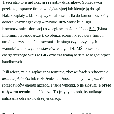
Trzeci etap to
windykacja i rejestry dłużników
. Sprzedawca
przekazuje sprawę firmie windykacyjnej lub kieruje ją do sądu.
Nakaz zapłaty z klauzulą wykonalności trafia do komornika, który
dolicza koszty egzekucji – zwykle
10%
wartości długu.
Równocześnie informacja o zaległości może trafić do
BIG
(Biura
Informacji Gospodarczej), co obniża scoring kredytowy firmy i
utrudnia uzyskanie finansowania, leasingu czy korzystnych
warunków u nowych dostawców energii. Dla MŚP z sektora
energetycznego wpis w BIG oznacza realną barierę w negocjacjach
handlowych.
Jeśli wiesz, że nie zapłacisz w terminie, złóż
wniosek o odroczenie
terminu płatności
lub rozłożenie należności na raty – większość
sprzedawców energii akceptuje takie wnioski, o ile złożysz je
przed
upływem terminu
na fakturze. To jedyny sposób, by uniknąć
naliczania odsetek i dalszej eskalacji.