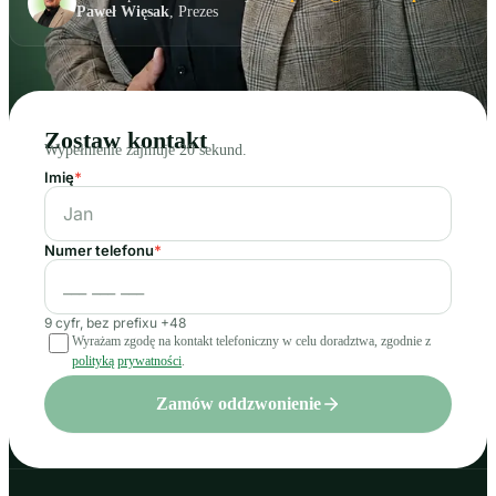
Paweł Więsak
, Prezes
Zostaw kontakt
Wypełnienie zajmuje 20 sekund.
Imię
*
Numer telefonu
*
9 cyfr, bez prefixu +48
Wyrażam zgodę na kontakt telefoniczny w celu doradztwa, zgodnie z
polityką prywatności
.
Zamów oddzwonienie