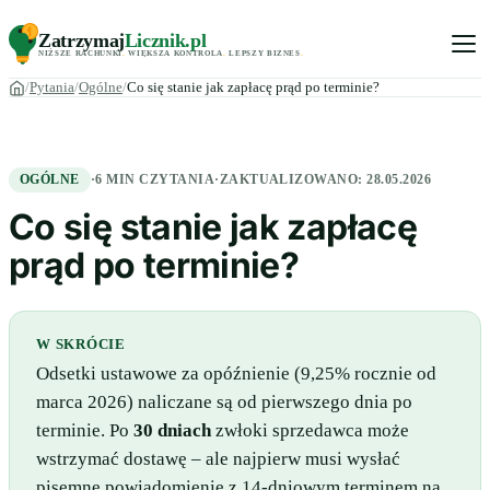
Zatrzymaj
Licznik
.pl
NIŻSZE RACHUNKI
.
WIĘKSZA KONTROLA
.
LEPSZY BIZNES
.
Pytania
Ogólne
Co się stanie jak zapłacę prąd po terminie?
OGÓLNE
·
6 MIN CZYTANIA
·
ZAKTUALIZOWANO:
28.05.2026
Co się stanie jak zapłacę
prąd po terminie?
W SKRÓCIE
Odsetki ustawowe za opóźnienie (9,25% rocznie od
marca 2026) naliczane są od pierwszego dnia po
terminie. Po
30 dniach
zwłoki sprzedawca może
wstrzymać dostawę – ale najpierw musi wysłać
pisemne powiadomienie z 14-dniowym terminem na