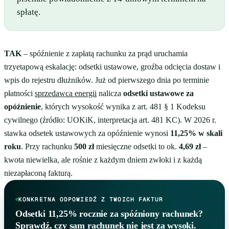
spłatę.
TAK
– spóźnienie z zapłatą rachunku za prąd uruchamia
trzyetapową eskalację: odsetki ustawowe, groźba odcięcia dostaw i
wpis do rejestru dłużników. Już od pierwszego dnia po terminie
płatności
sprzedawca energii
nalicza
odsetki ustawowe za
opóźnienie
, których wysokość wynika z art. 481 § 1 Kodeksu
cywilnego (źródło: UOKiK, interpretacja art. 481 KC). W 2026 r.
stawka odsetek ustawowych za opóźnienie wynosi
11,25% w skali
roku
. Przy rachunku
500 zł
miesięczne odsetki to ok.
4,69 zł
–
kwota niewielka, ale rośnie z każdym dniem zwłoki i z każdą
niezapłaconą fakturą.
KONKRETNA ODPOWIEDŹ Z TWOICH FAKTUR
Odsetki 11,25% rocznie za spóźniony rachunek?
Sprawdź, czy sam rachunek nie jest za wysoki.