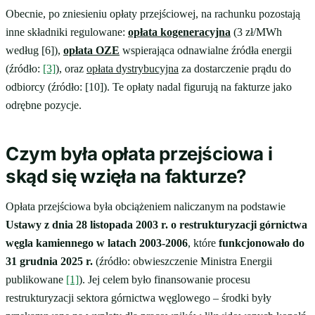
Obecnie, po zniesieniu opłaty przejściowej, na rachunku pozostają
inne składniki regulowane:
opłata kogeneracyjna
(3 zł/MWh
według [6]),
opłata OZE
wspierająca odnawialne źródła energii
(źródło:
[3]
), oraz
opłata dystrybucyjna
za dostarczenie prądu do
odbiorcy (źródło: [10]). Te opłaty nadal figurują na fakturze jako
odrębne pozycje.
Czym była opłata przejściowa i
skąd się wzięła na fakturze?
Opłata przejściowa była obciążeniem naliczanym na podstawie
Ustawy z dnia 28 listopada 2003 r. o restrukturyzacji górnictwa
węgla kamiennego w latach 2003-2006
, które
funkcjonowało do
31 grudnia 2025 r.
(źródło: obwieszczenie Ministra Energii
publikowane
[1]
). Jej celem było finansowanie procesu
restrukturyzacji sektora górnictwa węglowego – środki były