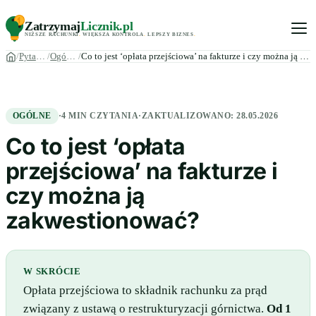
Zatrzymaj
Licznik
.pl
NIŻSZE RACHUNKI
.
WIĘKSZA KONTROLA
.
LEPSZY BIZNES
.
Pytania
Ogólne
Co to jest ‘opłata przejściowa’ na fakturze i czy można ją z…
OGÓLNE
·
4 MIN CZYTANIA
·
ZAKTUALIZOWANO:
28.05.2026
Co to jest ‘opłata
przejściowa’ na fakturze i
czy można ją
zakwestionować?
W SKRÓCIE
Opłata przejściowa to składnik rachunku za prąd
związany z ustawą o restrukturyzacji górnictwa.
Od 1