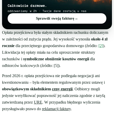
Całkowicie darmowe.
oddzwaniamy w 2h · Twoje dane zostają u nas
Sprawdź swoją fakturę
→
Opłata przejściowa była stałym składnikiem rachunku doliczanym
w zależności od zużycia prądu. Jej wysokość wynosiła
około 4 zł
rocznie
dla przeciętnego gospodarstwa domowego (źródło:
[2]
).
Likwidacja tej opłaty miała na celu uproszczenie struktury
rachunków i
symboliczne obniżenie kosztów energii
dla
odbiorców końcowych (źródło: [5]).
Przed 2026 r. opłata przejściowa nie podlegała negocjacji ani
kwestionowaniu – była elementem regulowanym przez ustawę i
obowiązkowym składnikiem
ceny energii
. Odbiorcy mogli
jedynie weryfikować poprawność jej naliczenia zgodnie z taryfą
zatwierdzaną przez
URE
. W przypadku błędnego wyliczenia
przysługiwało prawo do
reklamacji faktury
.