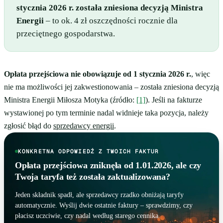
stycznia 2026 r. została zniesiona decyzją Ministra
Energii
– to ok. 4 zł oszczędności rocznie dla
przeciętnego gospodarstwa.
Opłata przejściowa nie obowiązuje od 1 stycznia 2026 r.
, więc
nie ma możliwości jej zakwestionowania – została zniesiona decyzją
Ministra Energii Miłosza Motyka (źródło:
[1]
). Jeśli na fakturze
wystawionej po tym terminie nadal widnieje taka pozycja, należy
zgłosić błąd do
sprzedawcy energii
.
KONKRETNA ODPOWIEDŹ Z TWOICH FAKTUR
Opłata przejściowa zniknęła od 1.01.2026, ale czy
Twoja taryfa też została zaktualizowana?
Jeden składnik spadł, ale sprzedawcy rzadko obniżają taryfy
automatycznie. Wyślij dwie ostatnie faktury – sprawdzimy, czy
płacisz uczciwie, czy nadal według starego cennika.