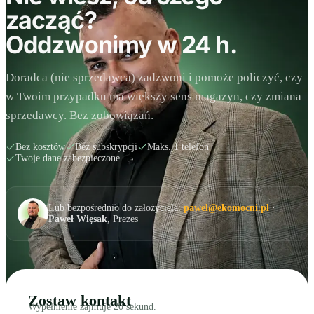
zacząć?
Oddzwonimy w 24 h.
Doradca (nie sprzedawca) zadzwoni i pomoże policzyć, czy
w Twoim przypadku ma większy sens magazyn, czy zmiana
sprzedawcy. Bez zobowiązań.
Bez kosztów
Bez subskrypcji
Maks. 1 telefon
Twoje dane zabezpieczone
Lub bezpośrednio do założyciela:
pawel@ekomocni.pl
·
Paweł Więsak
, Prezes
Zostaw kontakt
Wypełnienie zajmuje 20 sekund.