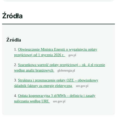
Źródła
Źródła
Obwieszczenie Ministra Energii o wygaśnięciu opłaty
przejściowej od 1 stycznia 2026 r.
gov.pl
Szacunkowa wartość opłaty przejściowej – ok. 4 zł rocznie
według analiz branżowych
globenergia.pl
Struktura i przeznaczenie opłaty OZE – obowiązkowy
składnik faktury za energię elektryczną
ure.gov.pl
Opłata kogeneracyjna 3 zł/MWh – definicja i zasady
naliczania według URE
ure.gov.pl