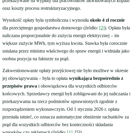
przekazywane na wypłaty dla pracowników likwidowanych kopalń
oraz koszty procesu restrukturyzacyjnego.
Wysokość opłaty była symboliczna i wynosiła
około 4 zł rocznie
dla przeciętnego gospodarstwa domowego (źródło:
[2]
). Opłata była
naliczana proporcjonalnie do zużycia energii elektrycznej – im
większe zużycie MWh, tym wyższa kwota. Stawka była corocznie
ustalana przez ministra właściwego do spraw energii i widniała jako
osobna pozycja na fakturze za prąd.
Zakwestionowanie opłaty przejściowej nie było możliwe w okresie
jej obowiązywania – była to opłata
wynikająca bezpośrednio z
przepisów prawa
i obowiązkowa dla wszystkich odbiorców
końcowych. Sprzedawcy energii byli zobligowani do jej naliczania i
przekazywania na rzecz podmiotów uprawnionych zgodnie z
rozporządzeniem wykonawczym. Od 1 stycznia 2026 r. opłata
przestała istnieć, co oznacza automatyczne obniżenie rachunków za
prąd dla wszystkich odbiorców bez konieczności składania
wniosków czy reklamacji (źródło:
[1]
, [5]).