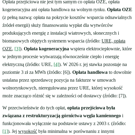
Opłata przejściowa nie jest tym samym co opłata OZE, opłata
kogeneracyjna ani opłata handlowa na wolnym rynku.
Opłata OZE
(z pełną nazwą: opłata na pokrycie kosztów wsparcia odnawialnych
źródeł energii) służy finansowaniu wypłat dla wytwórców
produkujących energię z instalacji wiatrowych, słonecznych i
biomasowych objętych systemem wsparcia (źródło:
URE, opłata
OZE
,
[3]
).
Opłata kogeneracyjna
wspiera elektrociepłownie, które
w jednym procesie wytwarzają równocześnie ciepło i energię
elektryczną (źródło: URE,
[4]
). W 2026 r. jej stawka pozostaje na
poziomie 3 zł za MWh (źródło: [6]).
Opłata handlowa
to dowolnie
ustalana przez sprzedawcę pozycja na fakturze w umowach
wolnorynkowych, nieregulowana przez URE, której wysokość
może znacząco różnić się w zależności od dostawcy (źródło: [7]).
W przeciwieństwie do tych opłat,
opłata przejściowa była
związana z restrukturyzacją górnictwa węgla kamiennego
i
funkcjonowała wyłącznie na podstawie ustawy z 2003 r. (źródło:
[1]
). Jej
wysokość
była minimalna w porównaniu z innymi