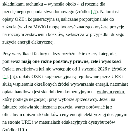
składnikami rachunku – wynosiła około 4 zł rocznie dla
przeciętnego gospodarstwa domowego (źródło:
[2]
). Natomiast
opłaty OZE i kogeneracyjna są naliczane proporcjonalnie do
zużycia (w zł za MWh) i mogą tworzyć znacząco wyższą pozycję
na rocznym zestawieniu kosztów, zwłaszcza w przypadku dużego
zużycia energii elektrycznej.
Przy weryfikacji faktury należy rozróżniać te cztery kategorie,
ponieważ
mają one różne podstawy prawne, cele i wysokości
.
Opłata przejściowa już nie występuje od 1 stycznia 2026 r. (źródło:
[1]
, [5]), opłaty OZE i kogeneracyjna są regulowane przez URE i
służą wspieraniu określonych źródeł wytwarzania energii, natomiast
opłata handlowa jest składnikiem komercyjnym na
wolnym rynku
,
który podlega negocjacji przy wyborze sprzedawcy. Jeżeli na
fakturze pojawia się nieznana pozycja, warto porównać ją z
oficjalnym opisem składników ceny energii elektrycznej dostępnym
na stronie URE i w materiałach edukacyjnych dystrybutorów
(źródło: [10]).