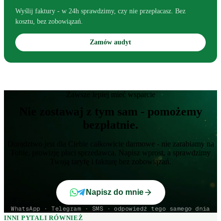
Wyślij faktury - w 24h sprawdzimy, czy nie przepłacasz. Bez
kosztu, bez zobowiązań.
Zamów audyt
Zawsze lepiej mieć wsparcie
Nie zostawaj z tym sam - pomożemy
bezpłatnie.
Doradztwo jest dla Ciebie całkowicie darmowe - nie zarabiamy na
Tobie, prowizję płaci sprzedawca. Napisz wprost, a sprawdzimy
Twoją taryfę i fakturę bez zobowiązań.
Napisz do mnie
WhatsApp · Telegram · SMS · odpowiedź tego samego dnia
INNI PYTALI RÓWNIEŻ