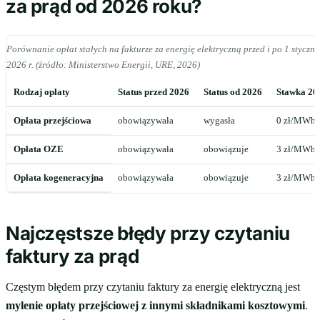
za prąd od 2026 roku?
Porównanie opłat stałych na fakturze za energię elektryczną przed i po 1 styczni
2026 r. (źródło: Ministerstwo Energii, URE, 2026)
Rodzaj opłaty
Status przed 2026
Status od 2026
Stawka 20
Opłata przejściowa
obowiązywała
wygasła
0 zł/MWh
Opłata OZE
obowiązywała
obowiązuje
3 zł/MWh
Opłata kogeneracyjna
obowiązywała
obowiązuje
3 zł/MWh
Najczęstsze błędy przy czytaniu
faktury za prąd
Częstym błędem przy czytaniu faktury za energię elektryczną jest
mylenie opłaty przejściowej z innymi składnikami kosztowymi
.