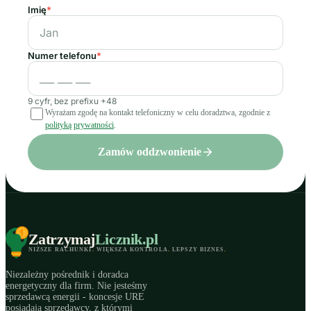
Imię
*
Numer telefonu
*
9 cyfr, bez prefixu +48
Wyrażam zgodę na kontakt telefoniczny w celu doradztwa, zgodnie z
polityką prywatności
.
Zamów oddzwonienie
Zatrzymaj
Licznik
.pl
NIŻSZE RACHUNKI
.
WIĘKSZA KONTROLA
.
LEPSZY BIZNES
.
Niezależny pośrednik i doradca
energetyczny dla firm. Nie jesteśmy
sprzedawcą energii - koncesje URE
posiadają sprzedawcy, z którymi