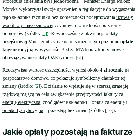
Procedura zniesienia była jednostronna – Minister Energii Miłosz
Motyka wykorzystał swoje uprawnienia regulacyjne do wygaszenia
tego składnika rachunku bez konieczności podejmowania
uchwały
wspólnoty mieszkaniowej
czy innych formalności po stronie
odbiorców (źródło:
[1]
). Równocześnie z likwidacją opłaty
przejściowej Minister utrzymał na niezmienionym poziomie
opłatę
kogeneracyjną
w wysokości 3 zł za MWh oraz kontynuował
obowiązywanie
opłaty OZE
(źródło: [6]).
Rzeczywista wartość oszczędności wynosi około
4 zł rocznie
na
gospodarstwo domowe, co pokazuje symboliczny charakter tej
zmiany (źródło:
[2]
). Działanie to wpisuje się w szerszą strategię
rządową mającą na celu zwiększenie przejrzystości
faktury za
energię elektryczną
, choć główne składniki – opłata za energię i
opłata dystrybucyjna
– pozostają bez zmian (źródło: [10]).
Jakie opłaty pozostają na fakturze