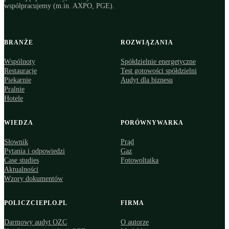
współpracujemy (m.in. AXPO, PGE).
BRANŻE
ROZWIĄZANIA
Wspólnoty
Spółdzielnie energetyczne
Restauracje
Test gotowości spółdzielni
Piekarnie
Audyt dla biznesu
Pralnie
Hotele
WIEDZA
PORÓWNYWARKA
Słownik
Prąd
Pytania i odpowiedzi
Gaz
Case studies
Fotowoltaika
Aktualności
Wzory dokumentów
POLICZCIEPLO.PL
FIRMA
Darmowy audyt OZC
O autorze