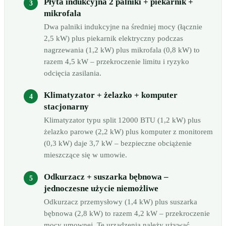
Płyta indukcyjna 2 palniki + piekarnik +
mikrofala
Dwa palniki indukcyjne na średniej mocy (łącznie
2,5 kW) plus piekarnik elektryczny podczas
nagrzewania (1,2 kW) plus mikrofala (0,8 kW) to
razem 4,5 kW – przekroczenie limitu i ryzyko
odcięcia zasilania.
Klimatyzator + żelazko + komputer
stacjonarny
Klimatyzator typu split 12000 BTU (1,2 kW) plus
żelazko parowe (2,2 kW) plus komputer z monitorem
(0,3 kW) daje 3,7 kW – bezpieczne obciążenie
mieszczące się w umowie.
Odkurzacz + suszarka bębnowa –
jednoczesne użycie niemożliwe
Odkurzacz przemysłowy (1,4 kW) plus suszarka
bębnowa (2,8 kW) to razem 4,2 kW – przekroczenie
mocy umownej. Te urządzenia należy używać