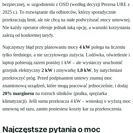
bezpiecznej, w uzgodnieniu z OSD (według decyzji Prezesa URE z
2025 r.). To rozwiązanie dla odbiorców, którzy sporadycznie
przekraczają limit, ale nie chcą na stałe podwyższać mocy umownej.
Nie każdy operator oferuje jednak taką opcję, a warunki korzystania
zależą od konkretnej taryfy.
Najczęstszy błąd przy planowaniu mocy
4 kW
polega na liczeniu
tylko średniego, a nie szczytowego zużycia. Lodówka, oświetlenie i
laptop pobierają razem poniżej 1 kW – ale wystarczy uruchomić
grzejnik elektryczny
2 kW
i zmywarkę
1,8 kW
, by natychmiast
przekroczyć próg. Przed podpisaniem umowy zsumuj moc
znamionową urządzeń, które mogą pracować jednocześnie, i dodaj
20% marginesu
na rozruch silników (pralka, sprężarka
klimatyzacji). Jeśli suma przekracza 4 kW – wnioskuj o wyższą moc
umowną od razu, zanim poniesiesz koszty kar za przekroczenia.
Najczęstsze pytania o moc