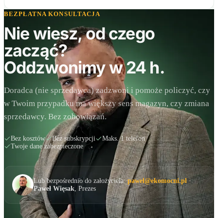
BEZPŁATNA KONSULTACJA
Nie wiesz, od czego
zacząć?
Oddzwonimy w 24 h.
Doradca (nie sprzedawca) zadzwoni i pomoże policzyć, czy
w Twoim przypadku ma większy sens magazyn, czy zmiana
sprzedawcy. Bez zobowiązań.
Bez kosztów
Bez subskrypcji
Maks. 1 telefon
Twoje dane zabezpieczone
Lub bezpośrednio do założyciela:
pawel@ekomocni.pl
·
Paweł Więsak
, Prezes