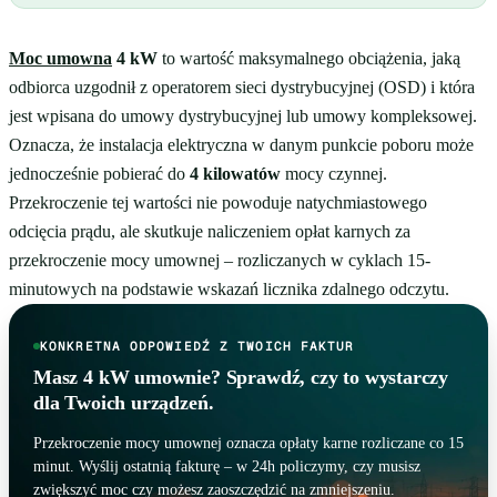
Moc umowna
4 kW
to wartość maksymalnego obciążenia, jaką
odbiorca uzgodnił z operatorem sieci dystrybucyjnej (OSD) i która
jest wpisana do umowy dystrybucyjnej lub umowy kompleksowej.
Oznacza, że instalacja elektryczna w danym punkcie poboru może
jednocześnie pobierać do
4 kilowatów
mocy czynnej.
Przekroczenie tej wartości nie powoduje natychmiastowego
odcięcia prądu, ale skutkuje naliczeniem opłat karnych za
przekroczenie mocy umownej – rozliczanych w cyklach 15-
minutowych na podstawie wskazań licznika zdalnego odczytu.
KONKRETNA ODPOWIEDŹ Z TWOICH FAKTUR
Masz 4 kW umownie? Sprawdź, czy to wystarczy
dla Twoich urządzeń.
Przekroczenie mocy umownej oznacza opłaty karne rozliczane co 15
minut. Wyślij ostatnią fakturę – w 24h policzymy, czy musisz
zwiększyć moc czy możesz zaoszczędzić na zmniejszeniu.