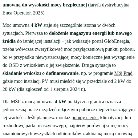
umowną do wysokości mocy bezpiecznej
(
taryfa dystrybucyjna
Enea Operator, 2025).
Moc umowna
4 kW
staje się szczególnie istotna w dwóch
sytuacjach. Pierwsza to
dołożenie magazynu energii lub nowego
źródła
do istniejącej instalacji – jak wskazuje portal GlobEnergia,
trzeba wówczas zweryfikować moc przyłączeniową punktu poboru,
bo w przypadku niewystarczającej mocy konieczne jest wystąpienie
do OSD z wnioskiem o jej zwiększenie. Druga sytuacja to
składanie wniosku o dofinansowanie
, np. w programie
Mój Prąd
,
gdzie moc instalacji PV musi mieścić się w przedziale od 2 kW do
20 kW (dla zgłoszeń od 1 sierpnia 2024 r.).
Dla MŚP z mocą umowną
4 kW
praktyczna granica oznacza
jednoczesną pracę urządzeń o łącznym poborze nieprzekraczającym
tej wartości. Jeśli planujesz montaż
pompy ciepła
, klimatyzacji lub
rozbudowę parku maszynowego, najpierw porównaj sumę mocy
znamionowych wszystkich odbiorników z aktualną mocą umowną.