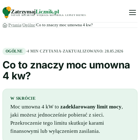
Zatrzymaj
Licznik
.pl
NIŻSZE RACHUNKI
.
WIĘKSZA KONTROLA
.
LEPSZY BIZNES
.
Pytania
Ogólne
Co to znaczy moc umowna 4 kw?
OGÓLNE
·
4 MIN CZYTANIA
·
ZAKTUALIZOWANO:
28.05.2026
Co to znaczy moc umowna
4 kw?
W SKRÓCIE
Moc umowna 4 kW to
zadeklarowany limit mocy
,
jaki możesz jednocześnie pobierać z sieci.
Przekroczenie tego limitu skutkuje karami
finansowymi lub wyłączeniem zasilania.