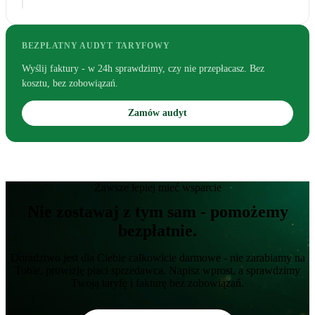
BEZPŁATNY AUDYT TARYFOWY
Wyślij faktury - w 24h sprawdzimy, czy nie przepłacasz. Bez
kosztu, bez zobowiązań.
Zamów audyt
Zawsze lepiej mieć wsparcie
Nie zostawaj z tym sam - pomożemy
bezpłatnie.
Doradztwo jest dla Ciebie całkowicie darmowe - nie zarabiamy na
Tobie, prowizję płaci sprzedawca. Napisz wprost, a sprawdzimy
Twoją taryfę i fakturę bez zobowiązań.