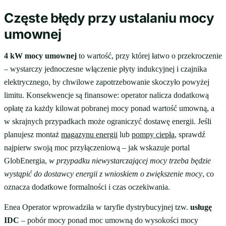
Częste błędy przy ustalaniu mocy
umownej
4 kW mocy umownej
to wartość, przy której łatwo o przekroczenie
– wystarczy jednoczesne włączenie płyty indukcyjnej i czajnika
elektrycznego, by chwilowe zapotrzebowanie skoczyło powyżej
limitu. Konsekwencje są finansowe: operator nalicza dodatkową
opłatę za każdy kilowat pobranej mocy ponad wartość umowną, a
w skrajnych przypadkach może ograniczyć dostawę energii. Jeśli
planujesz montaż
magazynu energii
lub
pompy ciepła
, sprawdź
najpierw swoją moc przyłączeniową – jak wskazuje portal
GlobEnergia,
w przypadku niewystarczającej mocy trzeba będzie
wystąpić do dostawcy energii z wnioskiem o zwiększenie mocy
, co
oznacza dodatkowe formalności i czas oczekiwania.
Enea Operator wprowadziła w taryfie dystrybucyjnej tzw.
usługę
IDC
– pobór mocy ponad moc umowną do wysokości mocy