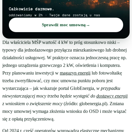
Całkowicie darmowe.
oddzwaniamy w 2h · Twoje dane zostają u nas
Sprawdź moc umowną
→
Dla właściciela MŚP wartość 4 kW to próg stosunkowo niski –
typowy dla jednofazowego przyłącza mieszkaniowego lub drobnej
działalności usługowej. W praktyce oznacza jednoczesną pracę np.
jednego urządzenia grzewczego 2 kW, oświetlenia i komputera.
Przy planowaniu inwestycji w
magazyn energii
lub fotowoltaikę
trzeba zweryfikować, czy moc umowna punktu poboru jest
wystarczająca – jak wskazuje portal GlobEnergia,
w przypadku
niewystarczającej mocy trzeba będzie wystąpić do
dostawcy energii
z wnioskiem o zwiększenie mocy
(źródło: globenergia.pl). Zmiana
mocy umownej wymaga złożenia wniosku do OSD i może wiązać
się z opłatą przyłączeniową.
Od 2024 r. część operatorów wprowadza elastyczne mechanizmy