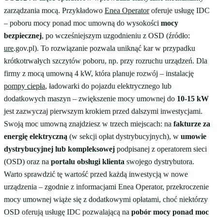
zarządzania mocą. Przykładowo
Enea Operator
oferuje usługę IDC
– poboru mocy ponad moc umowną do wysokości
mocy
bezpiecznej
, po wcześniejszym uzgodnieniu z OSD (źródło:
ure
.gov.pl). To rozwiązanie pozwala uniknąć kar w przypadku
krótkotrwałych szczytów poboru, np. przy rozruchu urządzeń. Dla
firmy z mocą umowną 4 kW, która planuje rozwój – instalację
pompy ciepła
, ładowarki do pojazdu elektrycznego lub
dodatkowych maszyn – zwiększenie mocy umownej do
10-15 kW
jest zazwyczaj pierwszym krokiem przed dalszymi inwestycjami.
Swoją moc umowną znajdziesz w trzech miejscach: na
fakturze za
energię elektryczną
(w sekcji opłat dystrybucyjnych), w
umowie
dystrybucyjnej lub kompleksowej
podpisanej z operatorem sieci
(OSD) oraz na
portalu obsługi klienta
swojego dystrybutora.
Warto sprawdzić tę wartość przed każdą inwestycją w nowe
urządzenia – zgodnie z informacjami Enea Operator, przekroczenie
mocy umownej wiąże się z dodatkowymi opłatami, choć niektórzy
OSD oferują usługę IDC pozwalającą na
pobór mocy ponad moc