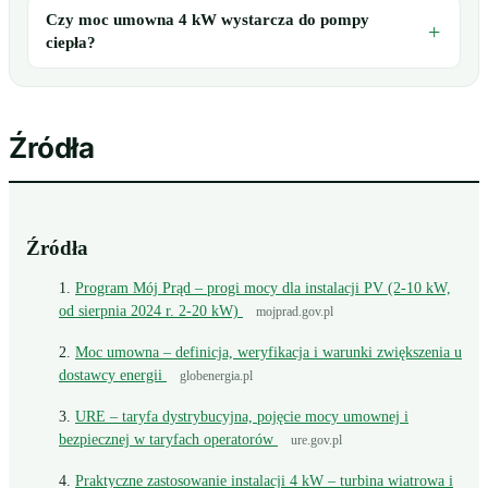
Czy moc umowna 4 kW wystarcza do pompy
ciepła?
Źródła
Źródła
Program Mój Prąd – progi mocy dla instalacji PV (2-10 kW,
od sierpnia 2024 r. 2-20 kW)
mojprad.gov.pl
Moc umowna – definicja, weryfikacja i warunki zwiększenia u
dostawcy energii
globenergia.pl
URE – taryfa dystrybucyjna, pojęcie mocy umownej i
bezpiecznej w taryfach operatorów
ure.gov.pl
Praktyczne zastosowanie instalacji 4 kW – turbina wiatrowa i