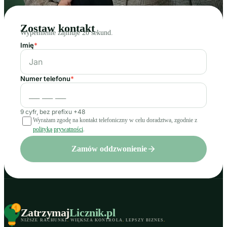
Zostaw kontakt
Wypełnienie zajmuje 20 sekund.
Imię
*
Numer telefonu
*
9 cyfr, bez prefixu +48
Wyrażam zgodę na kontakt telefoniczny w celu doradztwa, zgodnie z
polityką prywatności
.
Zamów oddzwonienie
Zatrzymaj
Licznik
.pl
NIŻSZE RACHUNKI
.
WIĘKSZA KONTROLA
.
LEPSZY BIZNES
.