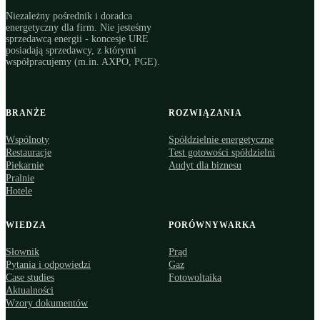
Niezależny pośrednik i doradca
energetyczny dla firm. Nie jesteśmy
sprzedawcą energii - koncesje URE
posiadają sprzedawcy, z którymi
współpracujemy (m.in. AXPO, PGE).
BRANŻE
ROZWIĄZANIA
Wspólnoty
Spółdzielnie energetyczne
Restauracje
Test gotowości spółdzielni
Piekarnie
Audyt dla biznesu
Pralnie
Hotele
WIEDZA
PORÓWNYWARKA
Słownik
Prąd
Pytania i odpowiedzi
Gaz
Case studies
Fotowoltaika
Aktualności
Wzory dokumentów