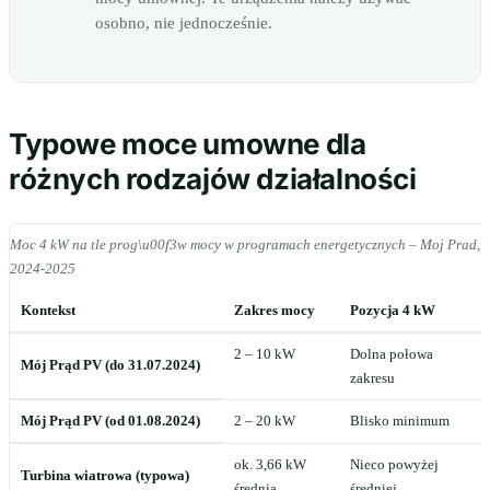
osobno, nie jednocześnie.
Typowe moce umowne dla
różnych rodzajów działalności
Moc 4 kW na tle prog\u00f3w mocy w programach energetycznych – Moj Prad, 
2024-2025
Kontekst
Zakres mocy
Pozycja 4 kW
2 – 10 kW
Dolna połowa
Mój Prąd PV (do 31.07.2024)
zakresu
Mój Prąd PV (od 01.08.2024)
2 – 20 kW
Blisko minimum
ok. 3,66 kW
Nieco powyżej
Turbina wiatrowa (typowa)
średnia
średniej