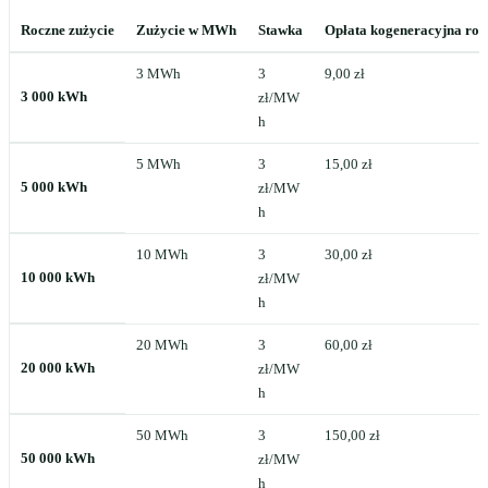
Roczne zużycie
Zużycie w MWh
Stawka
Opłata kogeneracyjna roc
3 MWh
3
9,00 zł
3 000 kWh
zł/MW
h
5 MWh
3
15,00 zł
5 000 kWh
zł/MW
h
10 MWh
3
30,00 zł
10 000 kWh
zł/MW
h
20 MWh
3
60,00 zł
20 000 kWh
zł/MW
h
50 MWh
3
150,00 zł
50 000 kWh
zł/MW
h