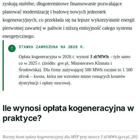
zyskują
stabilne
, długoterminowe finansowanie pozwalające
planować modernizację i budowę nowych jednostek
kogeneracyjnych, co przekłada się na lepsze wykorzystanie energii
pierwotnej zawartej w paliwie i niższą emisyjność całego systemu
energetycznego.
STAWKA ZAMROŻONA NA 2026 R.
!
Opłata kogeneracyjna w 2026 r. wynosi
3 zł/MWh
– tyle samo
co w 2025 r. (źródło: gov.pl, Ministerstwo Klimatu i
Środowiska). Dla firmy zużywającej 500 MWh rocznie to 1 500
zł/rok – kwota, która nie wzrośnie mimo rosnących kosztów
dystrybucji i opłaty mocowej.
Ile wynosi opłata kogeneracyjna w
praktyce?
Roczny koszt opłaty kogeneracyjnej dla MŚP przy stawce 3 zł/MWh (gov.pl, 2026