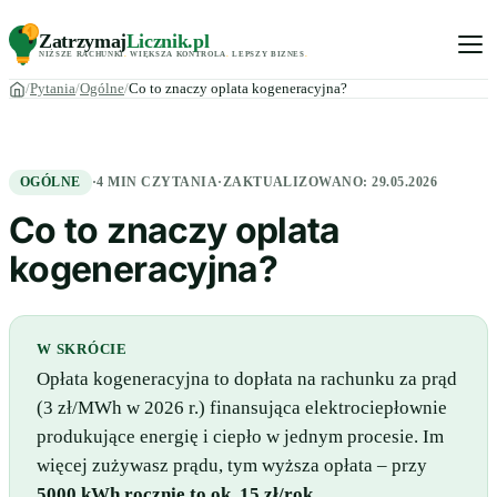
Zatrzymaj
Licznik
.pl
NIŻSZE RACHUNKI
.
WIĘKSZA KONTROLA
.
LEPSZY BIZNES
.
Pytania
Ogólne
Co to znaczy oplata kogeneracyjna?
OGÓLNE
·
4 MIN CZYTANIA
·
ZAKTUALIZOWANO:
29.05.2026
Co to znaczy oplata
kogeneracyjna?
W SKRÓCIE
Opłata kogeneracyjna to dopłata na rachunku za prąd
(3 zł/MWh w 2026 r.) finansująca elektrociepłownie
produkujące energię i ciepło w jednym procesie. Im
więcej zużywasz prądu, tym wyższa opłata – przy
5000 kWh rocznie to ok. 15 zł/rok
.