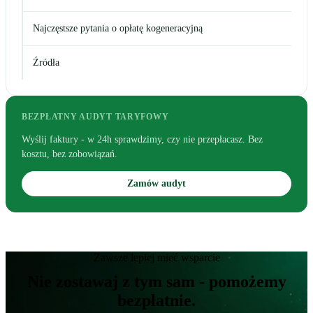
Najczęstsze pytania o opłatę kogeneracyjną
Źródła
BEZPŁATNY AUDYT TARYFOWY
Wyślij faktury - w 24h sprawdzimy, czy nie przepłacasz. Bez
kosztu, bez zobowiązań.
Zamów audyt
Zawsze lepiej mieć wsparcie
Nie zostawaj z tym sam - pomożemy
bezpłatnie.