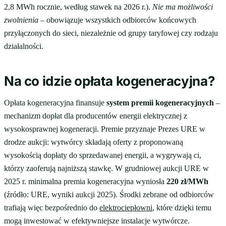
2,8 MWh rocznie, według stawek na 2026 r.).
Nie ma możliwości
zwolnienia
– obowiązuje wszystkich odbiorców końcowych
przyłączonych do sieci, niezależnie od grupy taryfowej czy rodzaju
działalności.
Na co idzie opłata kogeneracyjna?
Opłata kogeneracyjna finansuje
system premii kogeneracyjnych
–
mechanizm dopłat dla producentów energii elektrycznej z
wysokosprawnej kogeneracji. Premie przyznaje Prezes URE w
drodze aukcji: wytwórcy składają oferty z proponowaną
wysokością dopłaty do sprzedawanej energii, a wygrywają ci,
którzy zaoferują najniższą stawkę. W grudniowej aukcji URE w
2025 r. minimalna premia kogeneracyjna wyniosła
220 zł/MWh
(źródło: URE, wyniki aukcji 2025). Środki zebrane od odbiorców
trafiają więc bezpośrednio do
elektrociepłowni
, które dzięki temu
mogą inwestować w efektywniejsze instalacje wytwórcze.