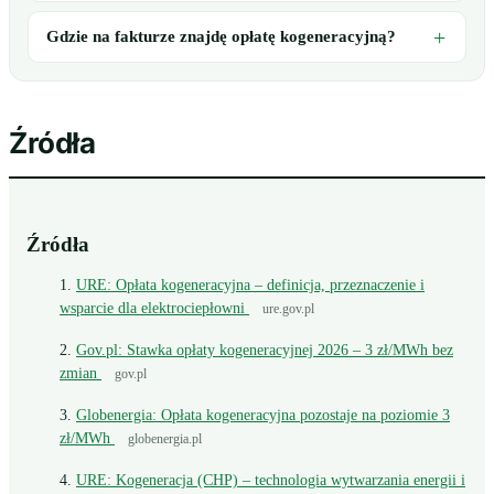
Gdzie na fakturze znajdę opłatę kogeneracyjną?
Źródła
Źródła
URE: Opłata kogeneracyjna – definicja, przeznaczenie i
wsparcie dla elektrociepłowni
ure.gov.pl
Gov.pl: Stawka opłaty kogeneracyjnej 2026 – 3 zł/MWh bez
zmian
gov.pl
Globenergia: Opłata kogeneracyjna pozostaje na poziomie 3
zł/MWh
globenergia.pl
URE: Kogeneracja (CHP) – technologia wytwarzania energii i