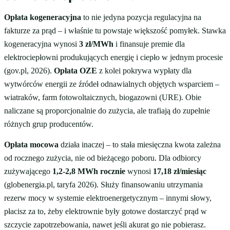
Opłata kogeneracyjna
to nie jedyna pozycja regulacyjna na
fakturze za prąd – i właśnie tu powstaje większość pomyłek. Stawka
kogeneracyjna wynosi
3 zł/MWh
i finansuje premie dla
elektrociepłowni produkujących energię i ciepło w jednym procesie
(gov.pl, 2026).
Opłata OZE
z kolei pokrywa wypłaty dla
wytwórców energii ze źródeł odnawialnych objętych wsparciem –
wiatraków, farm fotowoltaicznych, biogazowni (URE). Obie
naliczane są proporcjonalnie do zużycia, ale trafiają do zupełnie
różnych grup producentów.
Opłata mocowa
działa inaczej – to stała miesięczna kwota zależna
od rocznego zużycia, nie od bieżącego poboru. Dla odbiorcy
zużywającego
1,2-2,8 MWh rocznie
wynosi
17,18 zł/miesiąc
(globenergia.pl, taryfa 2026). Służy finansowaniu utrzymania
rezerw mocy w systemie elektroenergetycznym – innymi słowy,
płacisz za to, żeby elektrownie były gotowe dostarczyć prąd w
szczycie zapotrzebowania, nawet jeśli akurat go nie pobierasz.