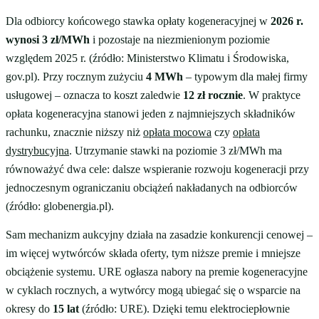
Dla odbiorcy końcowego stawka opłaty kogeneracyjnej w
2026 r.
wynosi 3 zł/MWh
i pozostaje na niezmienionym poziomie
względem 2025 r. (źródło: Ministerstwo Klimatu i Środowiska,
gov.pl). Przy rocznym zużyciu
4 MWh
– typowym dla małej firmy
usługowej – oznacza to koszt zaledwie
12 zł rocznie
. W praktyce
opłata kogeneracyjna stanowi jeden z najmniejszych składników
rachunku, znacznie niższy niż
opłata mocowa
czy
opłata
dystrybucyjna
. Utrzymanie stawki na poziomie 3 zł/MWh ma
równoważyć dwa cele: dalsze wspieranie rozwoju kogeneracji przy
jednoczesnym ograniczaniu obciążeń nakładanych na odbiorców
(źródło: globenergia.pl).
Sam mechanizm aukcyjny działa na zasadzie konkurencji cenowej –
im więcej wytwórców składa oferty, tym niższe premie i mniejsze
obciążenie systemu. URE ogłasza nabory na premie kogeneracyjne
w cyklach rocznych, a wytwórcy mogą ubiegać się o wsparcie na
okresy do
15 lat
(źródło: URE). Dzięki temu elektrociepłownie