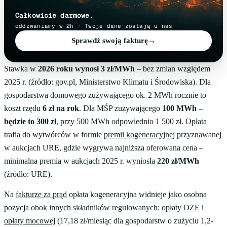
Całkowicie darmowe.
oddzwaniamy w 2h · Twoje dane zostają u nas
Sprawdź swoją fakturę
→
Stawka w
2026 roku wynosi 3 zł/MWh
– bez zmian względem
2025 r. (źródło: gov.pl, Ministerstwo Klimatu i Środowiska). Dla
gospodarstwa domowego zużywającego ok. 2 MWh rocznie to
koszt rzędu
6 zł na rok
. Dla MŚP zużywającego
100 MWh –
będzie to 300 zł
, przy 500 MWh odpowiednio 1 500 zł. Opłata
trafia do wytwórców w formie
premii kogeneracyjnej
przyznawanej
w aukcjach URE, gdzie wygrywa najniższa oferowana cena –
minimalna premia w aukcjach 2025 r. wyniosła
220 zł/MWh
(źródło: URE).
Na
fakturze za prąd
opłata kogeneracyjna widnieje jako osobna
pozycja obok innych składników regulowanych:
opłaty OZE
i
opłaty mocowej
(17,18 zł/miesiąc dla gospodarstw o zużyciu 1,2-