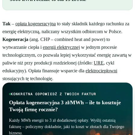
Tak
–
opłata kogeneracyjna
to stały składnik każdego rachunku za
energię elektryczną, naliczany wszystkim odbiorcom w Polsce.
Kogeneracja
(ang. CHP – combined heat and power) to
wytwarzanie ciepła i
energii elektrycznej
w jednym procesie
technologicznym, co pozwala lepiej wykorzystać energię zawartą w
paliwie niż przy produkcji rozdzielonej (źródło:
URE
, cykl
edukacyjny). Opłata finansuje wsparcie dla
elektrociepłowni
stosujących tę technologię.
KONKRETNA ODPOWIEDŹ Z TWOICH FAKTUR
Opłata kogeneracyjna 3 zł/MWh – ile to kosztuje
Twoją firmę rocznie?
Każdy MWh energii to 3 zł dodatkowej opłaty. Wyślij ostatnią
fakturę – policzymy dokładnie, jaki to koszt w złotach dla Twojego
biznesu.