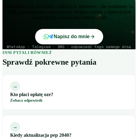
Doradztwo jest dla Ciebie całkowicie darmowe - nie zarabiamy na
Tobie, prowizję płaci sprzedawca. Napisz wprost, a sprawdzimy
Twoją taryfę i fakturę bez zobowiązań.
Napisz do mnie
WhatsApp · Telegram · SMS · odpowiedź tego samego dnia
INNI PYTALI RÓWNIEŻ
Sprawdź pokrewne pytania
→
Kto płaci opłatę oze?
Zobacz odpowiedź
→
Kiedy aktualizacja pep 2040?