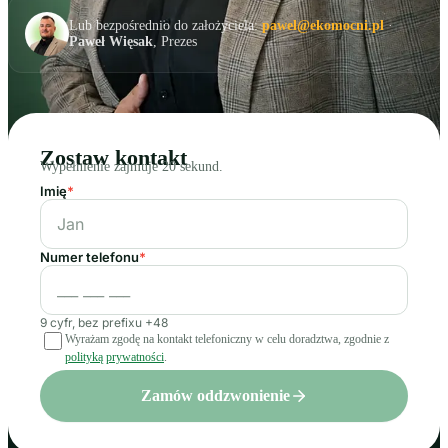
Lub bezpośrednio do założyciela:
pawel@ekomocni.pl
·
Paweł Więsak
, Prezes
Zostaw kontakt
Wypełnienie zajmuje 20 sekund.
Imię
*
Numer telefonu
*
9 cyfr, bez prefixu +48
Wyrażam zgodę na kontakt telefoniczny w celu doradztwa, zgodnie z
polityką prywatności
.
Zamów oddzwonienie