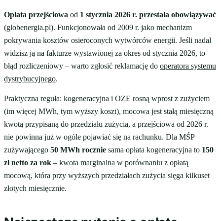
Opłata przejściowa
od
1 stycznia 2026 r. przestała obowiązywać
(globenergia.pl). Funkcjonowała od 2009 r. jako mechanizm
pokrywania kosztów osieroconych wytwórców energii. Jeśli nadal
widzisz ją na fakturze wystawionej za okres od stycznia 2026, to
błąd rozliczeniowy – warto zgłosić reklamację do
operatora systemu
dystrybucyjnego
.
Praktyczna reguła: kogeneracyjna i OZE rosną wprost z zużyciem
(im więcej MWh, tym wyższy koszt), mocowa jest stałą miesięczną
kwotą przypisaną do przedziału zużycia, a przejściowa od 2026 r.
nie powinna już w ogóle pojawiać się na rachunku. Dla MŚP
zużywającego
50 MWh rocznie
sama opłata kogeneracyjna to
150
zł netto za rok
– kwota marginalna w porównaniu z opłatą
mocową, która przy wyższych przedziałach zużycia sięga kilkuset
złotych miesięcznie.