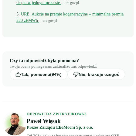
ciepła w jednym procesie
ure.gov.pl
URE: Aukcje na premie kogeneracyjne – minimalna premia
220 zł/MWh
ure.gov.pl
Czy ta odpowiedź była pomocna?
Twoja ocena pomaga nam zaktualizować odpowiedź.
Tak, pomocna
(94%)
Nie, brakuje czegoś
ODPOWIEDŹ ZWERYFIKOWAŁ
Paweł Więsak
Prezes Zarządu EkoMocni Sp. z o.o.