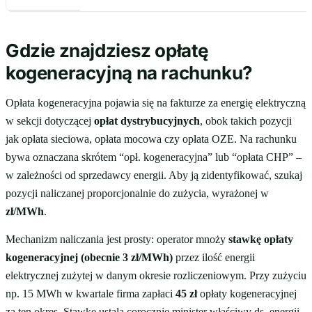
Gdzie znajdziesz opłatę
kogeneracyjną na rachunku?
Opłata kogeneracyjna pojawia się na fakturze za energię elektryczną
w sekcji dotyczącej
opłat dystrybucyjnych
, obok takich pozycji
jak opłata sieciowa, opłata mocowa czy opłata OZE. Na rachunku
bywa oznaczana skrótem “opł. kogeneracyjna” lub “opłata CHP” –
w zależności od sprzedawcy energii. Aby ją zidentyfikować, szukaj
pozycji naliczanej proporcjonalnie do zużycia, wyrażonej w
zł/MWh
.
Mechanizm naliczania jest prosty: operator mnoży
stawkę opłaty
kogeneracyjnej (obecnie 3 zł/MWh)
przez ilość energii
elektrycznej zużytej w danym okresie rozliczeniowym. Przy zużyciu
np. 15 MWh w kwartale firma zapłaci
45 zł
opłaty kogeneracyjnej
za ten okres. Stawkę ustala corocznie minister właściwy ds. energii