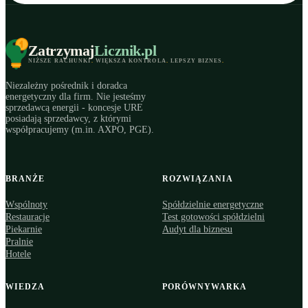
Zatrzymaj
Licznik
.pl
NIŻSZE RACHUNKI
.
WIĘKSZA KONTROLA
.
LEPSZY BIZNES
.
Niezależny pośrednik i doradca
energetyczny dla firm. Nie jesteśmy
sprzedawcą energii - koncesje URE
posiadają sprzedawcy, z którymi
współpracujemy (m.in. AXPO, PGE).
BRANŻE
ROZWIĄZANIA
Wspólnoty
Spółdzielnie energetyczne
Restauracje
Test gotowości spółdzielni
Piekarnie
Audyt dla biznesu
Pralnie
Hotele
WIEDZA
PORÓWNYWARKA