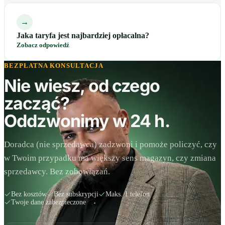
→
Jaka taryfa jest najbardziej opłacalna?
Zobacz odpowiedź
BEZPŁATNA KONSULTACJA
Nie wiesz, od czego
zacząć?
Oddzwonimy w 24 h.
Doradca (nie sprzedawca) zadzwoni i pomoże policzyć, czy
w Twoim przypadku ma większy sens magazyn, czy zmiana
sprzedawcy. Bez zobowiązań.
Bez kosztów
Bez subskrypcji
Maks. 1 telefon
Twoje dane zabezpieczone