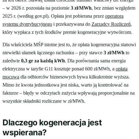
– w 2026 r. pozostała na poziomie
3 zł/MWh
, bez zmian względem
2025 r. (według gov.pl). Opłata jest pobierana przez
operatora
systemu dystrybucyjnego
i przekazywana do
Zarządcy Rozliczeń
,
który wypłaca z tych środków premie kogeneracyjne wytwórcom.
Dla właściciela MŚP istotne jest to, że opłata kogeneracyjna stanowi
niewielki ułamek łącznego rachunku – przy stawce
3 zł/MWh
to
zaledwie
0,3 gr za każdą kWh
. Dla porównania sama energia
elektryczna w taryfie G11 kosztuje ponad 600 zł/MWh, a
opłata
mocowa
dla odbiorców biznesowych bywa kilkukrotnie wyższa.
Mimo że kwota jednostkowa jest niska, warto ją kontrolować na
fakturze – błędy w odczytach zużycia wpływają proporcjonalnie na
wszystkie składniki rozliczane w zł/MWh.
Dlaczego kogeneracja jest
wspierana?