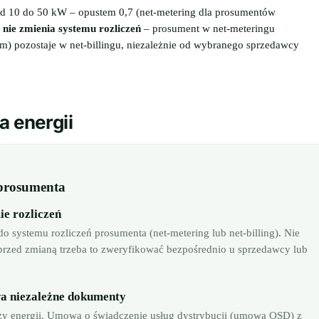
e od 10 do 50 kW – opustem 0,7 (net-metering dla prosumentów
nie zmienia systemu rozliczeń
– prosument w net-meteringu
Em) pozostaje w net-billingu, niezależnie od wybranego sprzedawcy
 energii
 prosumenta
e rozliczeń
ystemu rozliczeń prosumenta (net-metering lub net-billing). Nie
przed zmianą trzeba to zweryfikować bezpośrednio u sprzedawcy lub
a niezależne dokumenty
y energii. Umowa o świadczenie usług dystrybucji (umowa OSD) z