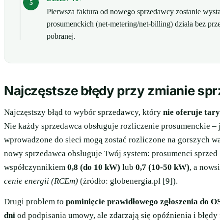
Pierwsza faktura od nowego sprzedawcy zostanie wysta
prosumenckich (net-metering/net-billing) działa bez p
pobranej.
Najczęstsze błędy przy zmianie sp
Najczęstszy błąd to wybór sprzedawcy, który
nie oferuje tar
Nie każdy sprzedawca obsługuje rozliczenie prosumenckie – 
wprowadzone do sieci mogą zostać rozliczone na gorszych w
nowy sprzedawca obsługuje Twój system: prosumenci sprzed 1
współczynnikiem
0,8 (do 10 kW)
lub
0,7 (10-50 kW)
, a nows
cenie energii (RCEm)
(źródło: globenergia.pl [9]).
Drugi problem to
pominięcie prawidłowego zgłoszenia do O
dni
od podpisania umowy, ale zdarzają się opóźnienia i błędy