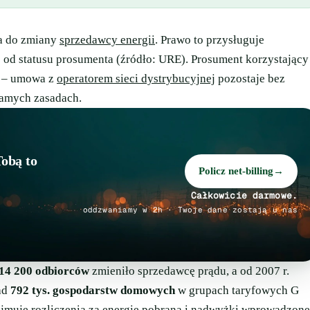
a do zmiany
sprzedawcy energii
. Prawo to przysługuje
 od statusu prosumenta (źródło: URE). Prosument korzystający
ę – umowa z
operatorem sieci dystrybucyjnej
pozostaje bez
 samych zasadach.
Tobą to
Policz net-billing
→
Całkowicie darmowe.
oddzwaniamy w 2h · Twoje dane zostają u nas
14 200 odbiorców
zmieniło sprzedawcę prądu, a od 2007 r.
ad
792 tys. gospodarstw domowych
w grupach taryfowych G
ejmuje rozliczenia za energię pobraną i nadwyżki wprowadzone