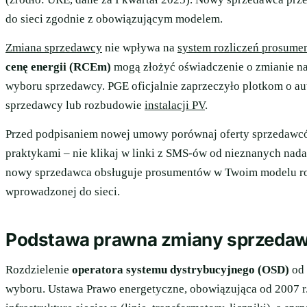
do sieci zgodnie z obowiązującym modelem.
Zmiana sprzedawcy
nie wpływa na
system rozliczeń prosume
cenę energii (RCEm)
mogą złożyć oświadczenie o zmianie n
wyboru sprzedawcy. PGE oficjalnie zaprzeczyło plotkom o au
sprzedawcy lub rozbudowie
instalacji PV
.
Przed podpisaniem nowej umowy porównaj oferty sprzedawcó
praktykami – nie klikaj w linki z SMS-ów od nieznanych nad
nowy sprzedawca obsługuje prosumentów w Twoim modelu ro
wprowadzonej do sieci.
Podstawa prawna zmiany sprzedaw
Rozdzielenie
operatora systemu dystrybucyjnego (OSD)
od 
wyboru. Ustawa Prawo energetyczne, obowiązująca od 2007 r