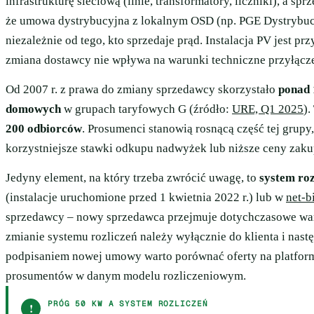
infrastrukturę sieciową (linie, transformatory, liczniki), a s
że umowa dystrybucyjna z lokalnym OSD (np. PGE Dystrybucj
niezależnie od tego, kto sprzedaje prąd. Instalacja PV jest 
zmiana dostawcy nie wpływa na warunki techniczne przyłączen
Od 2007 r. z prawa do zmiany sprzedawcy skorzystało
ponad 
domowych
w grupach taryfowych G (źródło:
URE, Q1 2025
).
200 odbiorców
. Prosumenci stanowią rosnącą część tej gru
korzystniejsze stawki odkupu nadwyżek lub niższe ceny zakupu
Jedyny element, na który trzeba zwrócić uwagę, to
system ro
(instalacje uruchomione przed 1 kwietnia 2022 r.) lub w
net-b
sprzedawcy – nowy sprzedawca przejmuje dotychczasowe warun
zmianie systemu rozliczeń należy wyłącznie do klienta i nast
podpisaniem nowej umowy warto porównać oferty na platform
prosumentów w danym modelu rozliczeniowym.
PRÓG 50 KW A SYSTEM ROZLICZEŃ
!