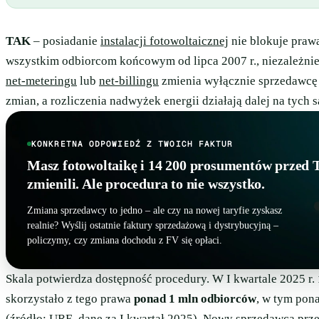
TAK
– posiadanie
instalacji fotowoltaicznej
nie blokuje praw
wszystkim odbiorcom końcowym od lipca 2007 r., niezależnie
net-meteringu
lub
net-billingu
zmienia wyłącznie sprzedawc
zmian, a rozliczenia nadwyżek energii działają dalej na tych
KONKRETNA ODPOWIEDŹ Z TWOICH FAKTUR
Masz fotowoltaikę i 14 200 prosumentów przed 
zmienili. Ale procedura to nie wszystko.
Zmiana sprzedawcy to jedno – ale czy na nowej taryfie zyskasz
realnie? Wyślij ostatnie faktury sprzedażową i dystrybucyjną –
policzymy, czy zmiana dochodu z FV się opłaci.
Skala potwierdza dostępność procedury. W I kwartale 2025 r.
skorzystało z tego prawa
ponad 1 mln odbiorców
, w tym pon
(źródło: URE, dane za I kwartał 2025). Nowy sprzedawca prz