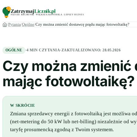
Zatrzymaj
Licznik
.pl
NIŻSZE RACHUNKI
.
WIĘKSZA KONTROLA
.
LEPSZY BIZNES
.
Pytania
Ogólne
Czy można zmienić dostawcę prądu mając fotowoltaikę?
OGÓLNE
·
4 MIN CZYTANIA
·
ZAKTUALIZOWANO:
28.05.2026
Czy można zmienić 
mając fotowoltaikę?
W SKRÓCIE
Zmiana sprzedawcy energii z fotowoltaiką jest możliwa o
(net-metering do 50 kW lub net-billing) niezależnie od 
taryfę prosumencką zgodną z Twoim systemem.