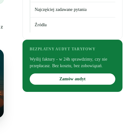
Najczęściej zadawane pytania
Źródła
 z
BEZPŁATNY AUDYT TARYFOWY
Wyślij faktury - w 24h sprawdzimy, czy nie
przepłacasz. Bez kosztu, bez zobowiązań.
Zamów audyt