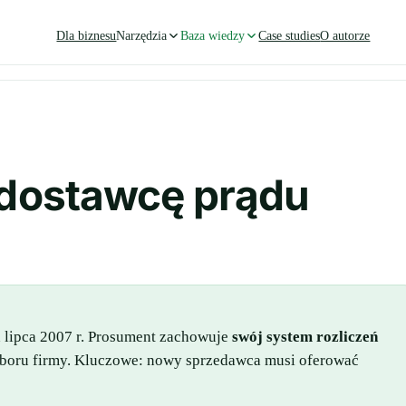
Dla biznesu
Narzędzia
Baza wiedzy
Case studies
O autorze
dostawcę prądu
d lipca 2007 r. Prosument zachowuje
swój system rozliczeń
wyboru firmy. Kluczowe: nowy sprzedawca musi oferować