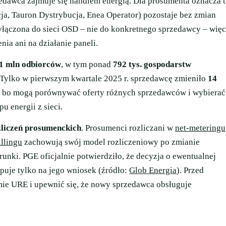
przedawca zajmuje się handlem energią. Dla prosumenta oznacza t
a, Tauron Dystrybucja, Enea Operator) pozostaje bez zmian
przyłączona do sieci OSD – nie do konkretnego sprzedawcy – więc
ia ani na działanie paneli.
1 mln odbiorców
, w tym ponad
792 tys. gospodarstw
 Tylko w pierwszym kwartale 2025 r. sprzedawcę zmieniło
14
py, bo mogą porównywać oferty różnych sprzedawców i wybierać
 energii z sieci.
zliczeń prosumenckich
. Prosumenci rozliczani w
net-meteringu
illingu
zachowują swój model rozliczeniowy po zmianie
ki. PGE oficjalnie potwierdziło, że decyzja o ewentualnej
ępuje tylko na jego wniosek (źródło:
Glob Energia
). Przed
ie URE i upewnić się, że nowy sprzedawca obsługuje