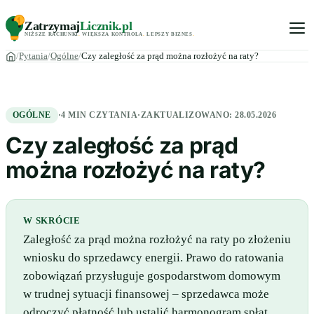
Zatrzymaj
Licznik
.pl
NIŻSZE RACHUNKI
.
WIĘKSZA KONTROLA
.
LEPSZY BIZNES
.
Pytania
Ogólne
Czy zaległość za prąd można rozłożyć na raty?
OGÓLNE
·
4 MIN CZYTANIA
·
ZAKTUALIZOWANO:
28.05.2026
Czy zaległość za prąd
można rozłożyć na raty?
W SKRÓCIE
Zaległość za prąd można rozłożyć na raty po złożeniu
wniosku do sprzedawcy energii. Prawo do ratowania
zobowiązań przysługuje gospodarstwom domowym
w trudnej sytuacji finansowej – sprzedawca może
odroczyć płatność lub ustalić harmonogram spłat.