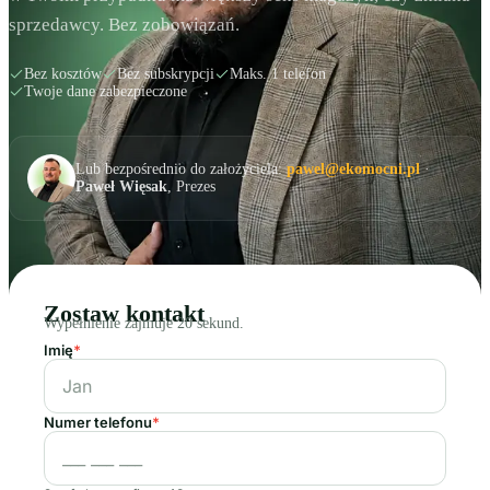
sprzedawcy. Bez zobowiązań.
Bez kosztów
Bez subskrypcji
Maks. 1 telefon
Twoje dane zabezpieczone
Lub bezpośrednio do założyciela:
pawel@ekomocni.pl
·
Paweł Więsak
, Prezes
Zostaw kontakt
Wypełnienie zajmuje 20 sekund.
Imię
*
Numer telefonu
*