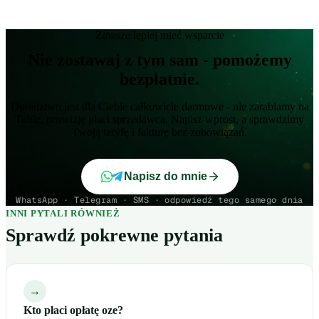
Zawsze lepiej mieć wsparcie
Nie zostawaj z tym sam - pomożemy
bezpłatnie.
Doradztwo jest dla Ciebie całkowicie darmowe - nie zarabiamy na
Tobie, prowizję płaci sprzedawca. Napisz wprost, a sprawdzimy
Twoją taryfę i fakturę bez zobowiązań.
Napisz do mnie
WhatsApp · Telegram · SMS · odpowiedź tego samego dnia
INNI PYTALI RÓWNIEŻ
Sprawdź pokrewne pytania
→
Kto płaci opłatę oze?