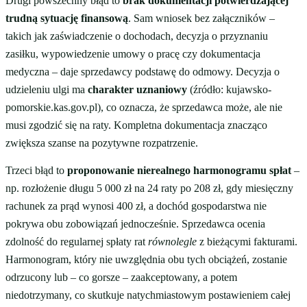
Drugi powszechny błąd to
brak dokumentacji potwierdzającej
trudną sytuację finansową
. Sam wniosek bez załączników –
takich jak zaświadczenie o dochodach, decyzja o przyznaniu
zasiłku, wypowiedzenie umowy o pracę czy dokumentacja
medyczna – daje sprzedawcy podstawę do odmowy. Decyzja o
udzieleniu ulgi ma
charakter uznaniowy
(źródło: kujawsko-
pomorskie.kas.gov.pl), co oznacza, że sprzedawca może, ale nie
musi zgodzić się na raty. Kompletna dokumentacja znacząco
zwiększa szanse na pozytywne rozpatrzenie.
Trzeci błąd to
proponowanie nierealnego harmonogramu spłat
–
np. rozłożenie długu 5 000 zł na 24 raty po 208 zł, gdy miesięczny
rachunek za prąd wynosi 400 zł, a dochód gospodarstwa nie
pokrywa obu zobowiązań jednocześnie. Sprzedawca ocenia
zdolność do regularnej spłaty rat
równolegle
z bieżącymi fakturami.
Harmonogram, który nie uwzględnia obu tych obciążeń, zostanie
odrzucony lub – co gorsze – zaakceptowany, a potem
niedotrzymany, co skutkuje natychmiastowym postawieniem całej