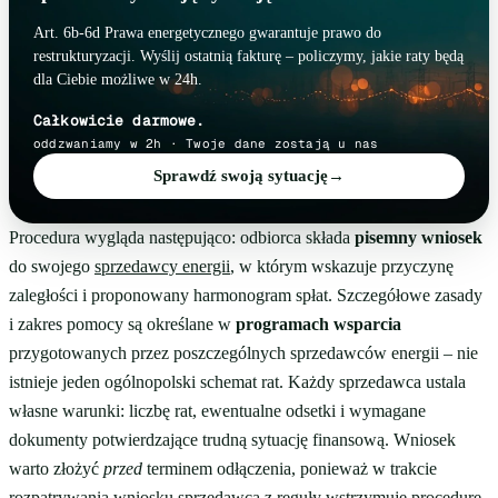
Art. 6b-6d Prawa energetycznego gwarantuje prawo do
restrukturyzacji. Wyślij ostatnią fakturę – policzymy, jakie raty będą
dla Ciebie możliwe w 24h.
Całkowicie darmowe.
oddzwaniamy w 2h · Twoje dane zostają u nas
Sprawdź swoją sytuację
→
Procedura wygląda następująco: odbiorca składa
pisemny wniosek
do swojego
sprzedawcy energii
, w którym wskazuje przyczynę
zaległości i proponowany harmonogram spłat. Szczegółowe zasady
i zakres pomocy są określane w
programach wsparcia
przygotowanych przez poszczególnych sprzedawców energii – nie
istnieje jeden ogólnopolski schemat rat. Każdy sprzedawca ustala
własne warunki: liczbę rat, ewentualne odsetki i wymagane
dokumenty potwierdzające trudną sytuację finansową. Wniosek
warto złożyć
przed
terminem odłączenia, ponieważ w trakcie
rozpatrywania wniosku sprzedawca z reguły wstrzymuje procedurę