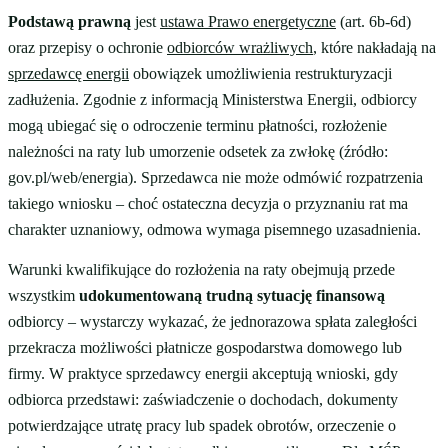
Podstawą prawną
jest
ustawa Prawo energetyczne
(art. 6b-6d)
oraz przepisy o ochronie
odbiorców wrażliwych
, które nakładają na
sprzedawcę energii
obowiązek umożliwienia restrukturyzacji
zadłużenia. Zgodnie z informacją Ministerstwa Energii, odbiorcy
mogą ubiegać się o odroczenie terminu płatności, rozłożenie
należności na raty lub umorzenie odsetek za zwłokę (źródło:
gov.pl/web/energia). Sprzedawca nie może odmówić rozpatrzenia
takiego wniosku – choć ostateczna decyzja o przyznaniu rat ma
charakter uznaniowy, odmowa wymaga pisemnego uzasadnienia.
Warunki kwalifikujące do rozłożenia na raty obejmują przede
wszystkim
udokumentowaną trudną sytuację finansową
odbiorcy – wystarczy wykazać, że jednorazowa spłata zaległości
przekracza możliwości płatnicze gospodarstwa domowego lub
firmy. W praktyce sprzedawcy energii akceptują wnioski, gdy
odbiorca przedstawi: zaświadczenie o dochodach, dokumenty
potwierdzające utratę pracy lub spadek obrotów, orzeczenie o