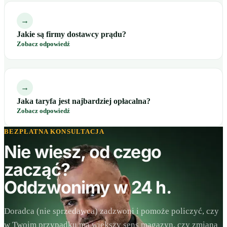
→
Jakie są firmy dostawcy prądu?
Zobacz odpowiedź
→
Jaka taryfa jest najbardziej opłacalna?
Zobacz odpowiedź
BEZPŁATNA KONSULTACJA
Nie wiesz, od czego
zacząć?
Oddzwonimy w 24 h.
Doradca (nie sprzedawca) zadzwoni i pomoże policzyć, czy
w Twoim przypadku ma większy sens magazyn, czy zmiana