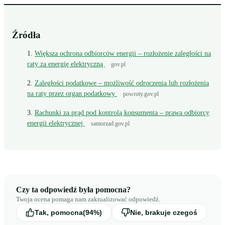
Źródła
Większa ochrona odbiorców energii – rozłożenie zaległości na
raty za energię elektryczną
gov.pl
Zaległości podatkowe – możliwość odroczenia lub rozłożenia
na raty przez organ podatkowy
powroty.gov.pl
Rachunki za prąd pod kontrolą konsumenta – prawa odbiorcy
energii elektrycznej
samorzad.gov.pl
Czy ta odpowiedź była pomocna?
Twoja ocena pomaga nam zaktualizować odpowiedź.
Tak, pomocna
(94%)
Nie, brakuje czegoś