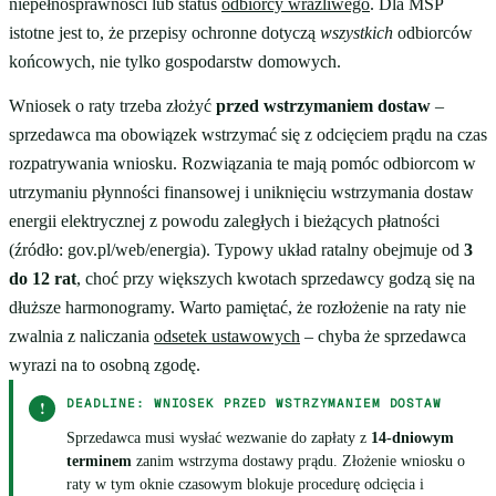
niepełnosprawności lub status
odbiorcy wrażliwego
. Dla MŚP
istotne jest to, że przepisy ochronne dotyczą
wszystkich
odbiorców
końcowych, nie tylko gospodarstw domowych.
Wniosek o raty trzeba złożyć
przed wstrzymaniem dostaw
–
sprzedawca ma obowiązek wstrzymać się z odcięciem prądu na czas
rozpatrywania wniosku. Rozwiązania te mają pomóc odbiorcom w
utrzymaniu płynności finansowej i uniknięciu wstrzymania dostaw
energii elektrycznej z powodu zaległych i bieżących płatności
(źródło: gov.pl/web/energia). Typowy układ ratalny obejmuje od
3
do 12 rat
, choć przy większych kwotach sprzedawcy godzą się na
dłuższe harmonogramy. Warto pamiętać, że rozłożenie na raty nie
zwalnia z naliczania
odsetek ustawowych
– chyba że sprzedawca
wyrazi na to osobną zgodę.
DEADLINE: WNIOSEK PRZED WSTRZYMANIEM DOSTAW
!
Sprzedawca musi wysłać wezwanie do zapłaty z
14-dniowym
terminem
zanim wstrzyma dostawy prądu. Złożenie wniosku o
raty w tym oknie czasowym blokuje procedurę odcięcia i