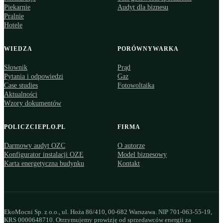
Piekarnie
Audyt dla biznesu
Pralnie
Hotele
WIEDZA
PORÓWNYWARKA
Słownik
Prąd
Pytania i odpowiedzi
Gaz
Case studies
Fotowoltaika
Aktualności
Wzory dokumentów
POLICZCIEPLO.PL
FIRMA
Darmowy audyt OZC
O autorze
Konfigurator instalacji OZE
Model biznesowy
Karta energetyczna budynku
Kontakt
EkoMocni Sp. z o.o., ul. Hoża 86/410, 00-682 Warszawa. NIP 701-063-55-19,
KRS 0000648710. Otrzymujemy prowizję od sprzedawców energii za