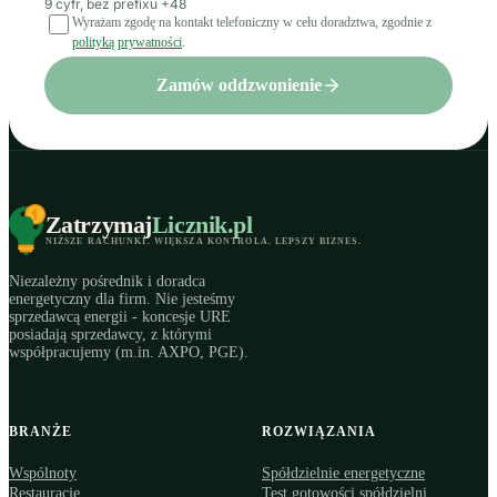
9 cyfr, bez prefixu +48
Wyrażam zgodę na kontakt telefoniczny w celu doradztwa, zgodnie z
polityką prywatności
.
Zamów oddzwonienie
Zatrzymaj
Licznik
.pl
NIŻSZE RACHUNKI
.
WIĘKSZA KONTROLA
.
LEPSZY BIZNES
.
Niezależny pośrednik i doradca
energetyczny dla firm. Nie jesteśmy
sprzedawcą energii - koncesje URE
posiadają sprzedawcy, z którymi
współpracujemy (m.in. AXPO, PGE).
BRANŻE
ROZWIĄZANIA
Wspólnoty
Spółdzielnie energetyczne
Restauracje
Test gotowości spółdzielni