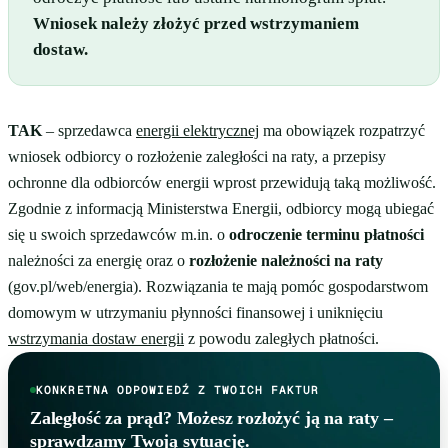
Wniosek należy złożyć przed wstrzymaniem
dostaw.
TAK
– sprzedawca
energii elektrycznej
ma obowiązek rozpatrzyć
wniosek odbiorcy o rozłożenie zaległości na raty, a przepisy
ochronne dla odbiorców energii wprost przewidują taką możliwość.
Zgodnie z informacją Ministerstwa Energii, odbiorcy mogą ubiegać
się u swoich sprzedawców m.in. o
odroczenie terminu płatności
należności za energię oraz o
rozłożenie należności na raty
(gov.pl/web/energia). Rozwiązania te mają pomóc gospodarstwom
domowym w utrzymaniu płynności finansowej i uniknięciu
wstrzymania dostaw energii
z powodu zaległych płatności.
KONKRETNA ODPOWIEDŹ Z TWOICH FAKTUR
Zaległość za prąd? Możesz rozłożyć ją na raty –
sprawdzamy Twoją sytuację.