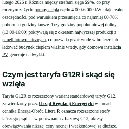
lutego 2026 r. Różnica między strefami sięga
59%
, co przy
rocznym zużyciu
pompy ciepła
rzędu 4 000-6 000 kWh daje realne
oszczędności, pod warunkiem przesunięcia co najmniej 60-70%
poboru na godziny tańsze. Trzy godziny popołudniowej doliny
(13:00-16:00) pokrywają się z okresem najwyższej produkcji z
paneli fotowoltaicznych
, co pozwala grzać wodę w bojlerze lub
ładować budynek ciepłem właśnie wtedy, gdy domowa
instalacja
PV
generuje nadwyżki.
Czym jest taryfa G12R i skąd się
wzięła
Taryfa G12R to rozszerzony wariant standardowej
taryfy G12
,
zatwierdzony przez
Urząd Regulacji Energetyki
w ramach
cennika Energa-Obrót. Litera
R
oznacza rozszerzone strefy
tańszego prądu – w porównaniu z bazową G12, okresy
obowiązywania niższej ceny nocnej i weekendowej są dłuższe.