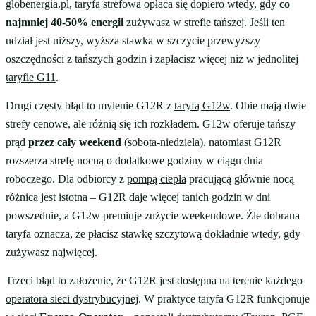
globenergia.pl, taryfa strefowa opłaca się dopiero wtedy, gdy
co
najmniej 40-50% energii
zużywasz w strefie tańszej. Jeśli ten
udział jest niższy, wyższa stawka w szczycie przewyższy
oszczędności z tańszych godzin i zapłacisz więcej niż w jednolitej
taryfie G11
.
Drugi częsty błąd to mylenie G12R z
taryfą G12w
. Obie mają dwie
strefy cenowe, ale różnią się ich rozkładem. G12w oferuje tańszy
prąd
przez cały weekend
(sobota-niedziela), natomiast G12R
rozszerza strefę nocną o dodatkowe godziny w ciągu dnia
roboczego. Dla odbiorcy z
pompą ciepła
pracującą głównie nocą
różnica jest istotna – G12R daje więcej tanich godzin w dni
powszednie, a G12w premiuje zużycie weekendowe. Źle dobrana
taryfa oznacza, że płacisz stawkę szczytową dokładnie wtedy, gdy
zużywasz najwięcej.
Trzeci błąd to założenie, że G12R jest dostępna na terenie każdego
operatora sieci dystrybucyjnej
. W praktyce taryfa G12R funkcjonuje