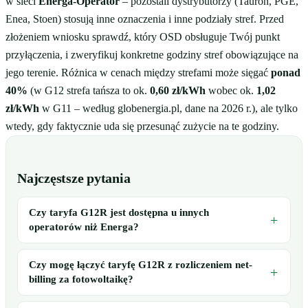
w sieci
Energa-Operator
– pozostali dystrybutorzy (Tauron, PGE,
Enea, Stoen) stosują inne oznaczenia i inne podziały stref. Przed
złożeniem wniosku sprawdź, który OSD obsługuje Twój punkt
przyłączenia, i zweryfikuj konkretne godziny stref obowiązujące na
jego terenie. Różnica w cenach między strefami może sięgać
ponad
40%
(w G12 strefa tańsza to ok.
0,60 zł/kWh
wobec ok.
1,02
zł/kWh
w G11 – według globenergia.pl, dane na 2026 r.), ale tylko
wtedy, gdy faktycznie uda się przesunąć zużycie na te godziny.
Najczęstsze pytania
Czy taryfa G12R jest dostępna u innych
operatorów niż Energa?
Czy mogę łączyć taryfę G12R z rozliczeniem net-
billing za fotowoltaikę?