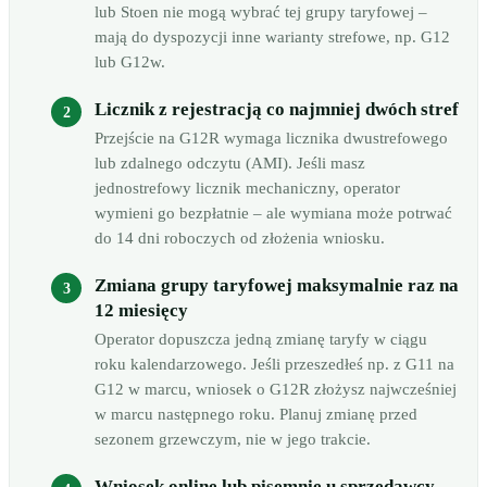
lub Stoen nie mogą wybrać tej grupy taryfowej –
mają do dyspozycji inne warianty strefowe, np. G12
lub G12w.
Licznik z rejestracją co najmniej dwóch stref
Przejście na G12R wymaga licznika dwustrefowego
lub zdalnego odczytu (AMI). Jeśli masz
jednostrefowy licznik mechaniczny, operator
wymieni go bezpłatnie – ale wymiana może potrwać
do 14 dni roboczych od złożenia wniosku.
Zmiana grupy taryfowej maksymalnie raz na
12 miesięcy
Operator dopuszcza jedną zmianę taryfy w ciągu
roku kalendarzowego. Jeśli przeszedłeś np. z G11 na
G12 w marcu, wniosek o G12R złożysz najwcześniej
w marcu następnego roku. Planuj zmianę przed
sezonem grzewczym, nie w jego trakcie.
Wniosek online lub pisemnie u sprzedawcy