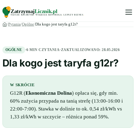
Zatrzymaj
Licznik
.pl
NIŻSZE RACHUNKI
.
WIĘKSZA KONTROLA
.
LEPSZY BIZNES
.
Pytania
Ogólne
Dla kogo jest taryfa g12r?
OGÓLNE
·
6 MIN CZYTANIA
·
ZAKTUALIZOWANO:
28.05.2026
Dla kogo jest taryfa g12r?
W SKRÓCIE
G12R (
Ekonomiczna Dolina
) opłaca się, gdy min.
60% zużycia przypada na tanią strefę (13:00-16:00 i
22:00-7:00). Stawka w dolinie to ok. 0,54 zł/kWh vs
1,33 zł/kWh w szczycie – różnica ponad 59%.