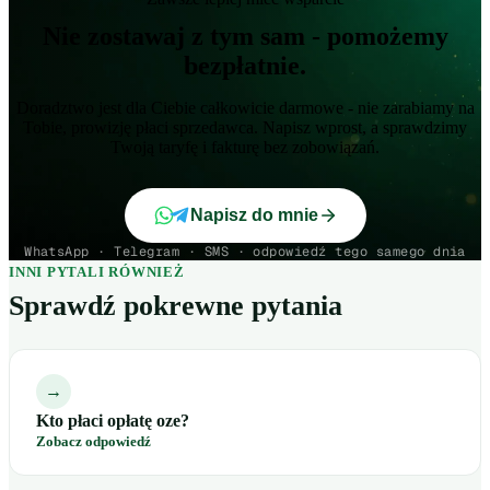
Nie zostawaj z tym sam - pomożemy
bezpłatnie.
Doradztwo jest dla Ciebie całkowicie darmowe - nie zarabiamy na
Tobie, prowizję płaci sprzedawca. Napisz wprost, a sprawdzimy
Twoją taryfę i fakturę bez zobowiązań.
Napisz do mnie
WhatsApp · Telegram · SMS · odpowiedź tego samego dnia
INNI PYTALI RÓWNIEŻ
Sprawdź pokrewne pytania
→
Kto płaci opłatę oze?
Zobacz odpowiedź