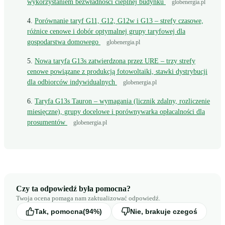
wykorzystaniem bezwładności cieplnej budynku
globenergia.pl
Porównanie taryf G11, G12, G12w i G13 – strefy czasowe,
różnice cenowe i dobór optymalnej grupy taryfowej dla
gospodarstwa domowego
globenergia.pl
Nowa taryfa G13s zatwierdzona przez URE – trzy strefy
cenowe powiązane z produkcją fotowoltaiki, stawki dystrybucji
dla odbiorców indywidualnych
globenergia.pl
Taryfa G13s Tauron – wymagania (licznik zdalny, rozliczenie
miesięczne), grupy docelowe i porównywarka opłacalności dla
prosumentów
globenergia.pl
Czy ta odpowiedź była pomocna?
Twoja ocena pomaga nam zaktualizować odpowiedź.
Tak, pomocna
(94%)
Nie, brakuje czegoś