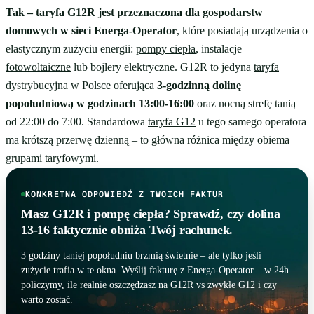
Tak – taryfa G12R jest przeznaczona dla gospodarstw
domowych w sieci Energa-Operator
, które posiadają urządzenia o
elastycznym zużyciu energii:
pompy ciepła
, instalacje
fotowoltaiczne
lub bojlery elektryczne. G12R to jedyna
taryfa
dystrybucyjna
w Polsce oferująca
3-godzinną dolinę
popołudniową w godzinach 13:00-16:00
oraz nocną strefę tanią
od 22:00 do 7:00. Standardowa
taryfa G12
u tego samego operatora
ma krótszą przerwę dzienną – to główna różnica między obiema
grupami taryfowymi.
KONKRETNA ODPOWIEDŹ Z TWOICH FAKTUR
Masz G12R i pompę ciepła? Sprawdź, czy dolina
13-16 faktycznie obniża Twój rachunek.
3 godziny taniej popołudniu brzmią świetnie – ale tylko jeśli
zużycie trafia w te okna. Wyślij fakturę z Energa-Operator – w 24h
policzymy, ile realnie oszczędzasz na G12R vs zwykłe G12 i czy
warto zostać.