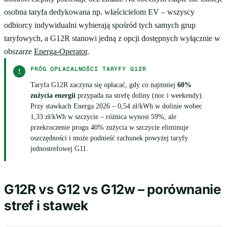
osobna taryfa dedykowana np. właścicielom EV – wszyscy
odbiorcy indywidualni wybierają spośród tych samych grup
taryfowych, a G12R stanowi jedną z opcji dostępnych wyłącznie w
obszarze
Energa-Operator
.
PRÓG OPŁACALNOŚCI TARYFY G12R
!
Taryfa G12R zaczyna się opłacać, gdy co najmniej
60%
zużycia energii
przypada na strefę doliny (noc i weekendy).
Przy stawkach Energa 2026 – 0,54 zł/kWh w dolinie wobec
1,33 zł/kWh w szczycie – różnica wynosi 59%, ale
przekroczenie progu 40% zużycia w szczycie eliminuje
oszczędności i może podnieść rachunek powyżej taryfy
jednostrefowej G11.
G12R vs G12 vs G12w – porównanie
stref i stawek