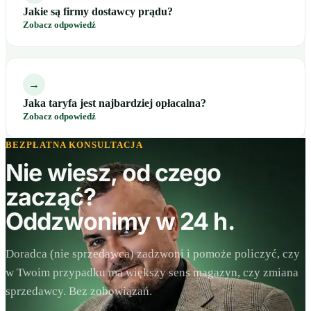
Jakie są firmy dostawcy prądu?
Zobacz odpowiedź
→
Jaka taryfa jest najbardziej opłacalna?
Zobacz odpowiedź
BEZPŁATNA KONSULTACJA
Nie wiesz, od czego
zacząć?
Oddzwonimy w 24 h.
Doradca (nie sprzedawca) zadzwoni i pomoże policzyć, czy
w Twoim przypadku ma większy sens magazyn, czy zmiana
sprzedawcy. Bez zobowiązań.