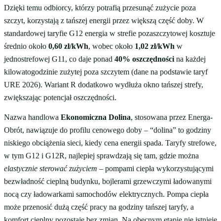
Dzięki temu odbiorcy, którzy potrafią przesunąć zużycie poza
szczyt, korzystają z tańszej energii przez większą część doby. W
standardowej taryfie G12 energia w strefie pozaszczytowej kosztuje
średnio około
0,60 zł/kWh
, wobec około
1,02 zł/kWh
w
jednostrefowej G11, co daje ponad
40% oszczędności
na każdej
kilowatogodzinie zużytej poza szczytem (dane na podstawie taryf
URE 2026). Wariant R dodatkowo wydłuża okno tańszej strefy,
zwiększając potencjał oszczędności.
Nazwa handlowa
Ekonomiczna Dolina
, stosowana przez Energa-
Obrót, nawiązuje do profilu cenowego doby – “dolina” to godziny
niskiego obciążenia sieci, kiedy cena energii spada. Taryfy strefowe,
w tym G12 i G12R, najlepiej sprawdzają się tam, gdzie można
elastycznie sterować zużyciem
– pompami ciepła wykorzystującymi
bezwładność cieplną budynku, bojlerami grzewczymi ładowanymi
nocą czy ładowarkami samochodów elektrycznych. Pompa ciepła
może przenosić dużą część pracy na godziny tańszej taryfy, a
komfort cieplny pozostaje bez zmian. Na obecnym etapie nie istnieje