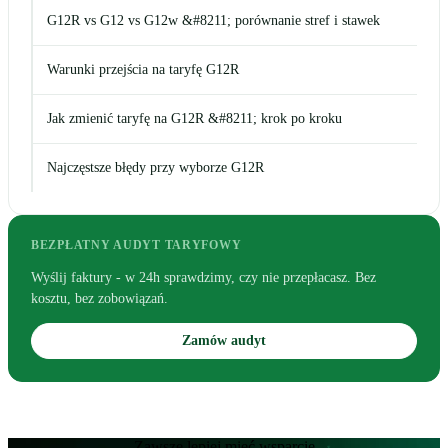
G12R vs G12 vs G12w &#8211; porównanie stref i stawek
Warunki przejścia na taryfę G12R
Jak zmienić taryfę na G12R &#8211; krok po kroku
Najczęstsze błędy przy wyborze G12R
BEZPŁATNY AUDYT TARYFOWY
Wyślij faktury - w 24h sprawdzimy, czy nie przepłacasz. Bez
kosztu, bez zobowiązań.
Zamów audyt
Zawsze lepiej mieć wsparcie