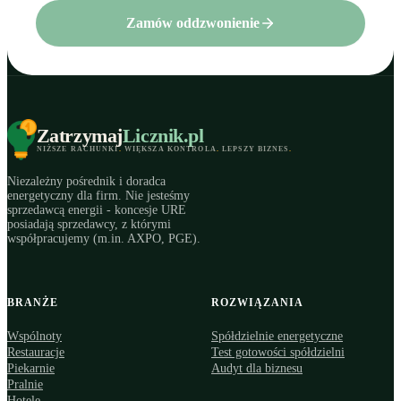
Zamów oddzwonienie
Zatrzymaj
Licznik
.pl
NIŻSZE RACHUNKI
.
WIĘKSZA KONTROLA
.
LEPSZY BIZNES
.
Niezależny pośrednik i doradca
energetyczny dla firm. Nie jesteśmy
sprzedawcą energii - koncesje URE
posiadają sprzedawcy, z którymi
współpracujemy (m.in. AXPO, PGE).
BRANŻE
ROZWIĄZANIA
Wspólnoty
Spółdzielnie energetyczne
Restauracje
Test gotowości spółdzielni
Piekarnie
Audyt dla biznesu
Pralnie
Hotele