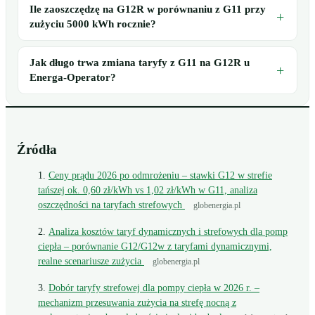
Ile zaoszczędzę na G12R w porównaniu z G11 przy
zużyciu 5000 kWh rocznie?
Jak długo trwa zmiana taryfy z G11 na G12R u
Energa-Operator?
Źródła
Ceny prądu 2026 po odmrożeniu – stawki G12 w strefie
tańszej ok. 0,60 zł/kWh vs 1,02 zł/kWh w G11, analiza
oszczędności na taryfach strefowych
globenergia.pl
Analiza kosztów taryf dynamicznych i strefowych dla pomp
ciepła – porównanie G12/G12w z taryfami dynamicznymi,
realne scenariusze zużycia
globenergia.pl
Dobór taryfy strefowej dla pompy ciepła w 2026 r. –
mechanizm przesuwania zużycia na strefę nocną z