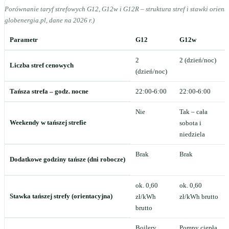
Porównanie taryf strefowych G12, G12w i G12R – struktura stref i stawki orienta
globenergia.pl, dane na 2026 r.)
Parametr
G12
G12w
2
2 (dzień/noc)
Liczba stref cenowych
(dzień/noc)
Tańsza strefa – godz. nocne
22:00-6:00
22:00-6:00
Nie
Tak – cała
Weekendy w tańszej strefie
sobota i
niedziela
Brak
Brak
Dodatkowe godziny tańsze (dni robocze)
ok. 0,60
ok. 0,60
Stawka tańszej strefy (orientacyjna)
zł/kWh
zł/kWh brutto
brutto
Bojlery,
Pompy ciepła,