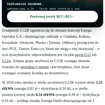
Całkowicie darmowe.
oddzwaniamy w 2h · Twoje dane zostają u nas
Porównaj taryfy B22 i B23
→
Dostępność G12R ogranicza się do obszaru koncesji Energa-
Operator S.A., obejmującego oddziały w Gdańsku, Kaliszu,
Koszalinie, Olsztynie, Płocku i Toruniu. Odbiorcy przyłączeni do
sieci PGE, Tauron, Enea czy Stoen nie mogą z niej skorzystać – u
tych dystrybutorów odpowiednikiem jest zwykła
taryfa G12
lub
G12w
. Zmiana grupy taryfowej na G12R wymaga złożenia
wniosku do
sprzedawcy energii
i jest bezpłatna, choć może
wymagać wymiany licznika na dwustrefowy.
W 2026 roku stawka w strefie szczytowej G12R wynosi około
1,33
zł/kWh
(energia 0,83 zł + dystrybucja 0,50 zł), a w strefie
pozaszczytowej około
0,54 zł/kWh
(energia 0,38 zł + dystrybucja
0,16 zł) – według cennika Energa-Obrót obowiązującego od 1