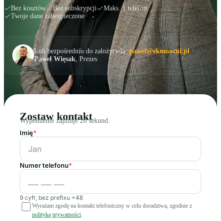
Bez kosztów
Bez subskrypcji
Maks. 1 telefon
Twoje dane zabezpieczone
Lub bezpośrednio do założyciela:
pawel@ekomocni.pl
·
Paweł Więsak
, Prezes
Zostaw kontakt
Wypełnienie zajmuje 20 sekund.
Imię
*
Numer telefonu
*
9 cyfr, bez prefixu +48
Wyrażam zgodę na kontakt telefoniczny w celu doradztwa, zgodnie z
polityką prywatności
.