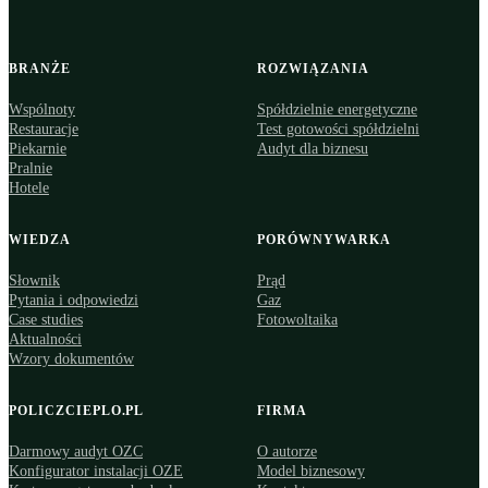
BRANŻE
ROZWIĄZANIA
Wspólnoty
Spółdzielnie energetyczne
Restauracje
Test gotowości spółdzielni
Piekarnie
Audyt dla biznesu
Pralnie
Hotele
WIEDZA
PORÓWNYWARKA
Słownik
Prąd
Pytania i odpowiedzi
Gaz
Case studies
Fotowoltaika
Aktualności
Wzory dokumentów
POLICZCIEPLO.PL
FIRMA
Darmowy audyt OZC
O autorze
Konfigurator instalacji OZE
Model biznesowy