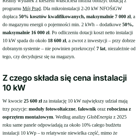
Realny wydatek z kieszeni właściciela można obniżyć dotacją z
programu
Mój Prąd
. Dla mikroinstalacji 2-20 kW NFOŚiGW
dopłaca
50% kosztów kwalifikowanych, maksymalnie 7 000 zł
, a
do magazynu energii o pojemności min. 2 kWh – dodatkowe
50%,
maksymalnie 16 000 zł
. Po odliczeniu dotacji koszt netto instalacji
10 kW spada do około
18 600 zł
, a zwrot z inwestycji – przy dobrze
dobranym systemie – nie powinien przekroczyć
7 lat
, niezależnie od
tego, czy decydujesz się na magazyn.
Z czego składa się cena instalacji
10 kW
W kwocie
25 600 zł
za instalację 10 kW największy udział mają
trzy pozycje:
moduły fotowoltaiczne
,
falownik
oraz
robocizna z
osprzętem montażowym
. Według analizy
GlobEnergia
z 2025
roku same panele odpowiadają za około 10% całego budżetu
instalacji 10 kWp – to relatywnie niewielka część, mimo że