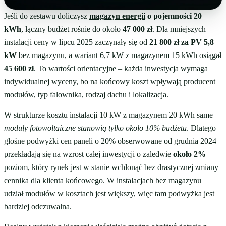
Jeśli do zestawu doliczysz
magazyn energii
o pojemności 20
kWh
, łączny budżet rośnie do około
47 000 zł
. Dla mniejszych
instalacji ceny w lipcu 2025 zaczynały się od
21 800 zł za PV 5,8
kW
bez magazynu, a wariant 6,7 kW z magazynem 15 kWh osiągał
45 600 zł
. To wartości orientacyjne – każda inwestycja wymaga
indywidualnej wyceny, bo na końcowy koszt wpływają producent
modułów, typ falownika, rodzaj dachu i lokalizacja.
W strukturze kosztu instalacji 10 kW z magazynem 20 kWh same
moduły fotowoltaiczne stanowią tylko około 10% budżetu
. Dlatego
głośne podwyżki cen paneli o 20% obserwowane od grudnia 2024
przekładają się na wzrost całej inwestycji o zaledwie
około 2%
–
poziom, który rynek jest w stanie wchłonąć bez drastycznej zmiany
cennika dla klienta końcowego. W instalacjach bez magazynu
udział modułów w kosztach jest większy, więc tam podwyżka jest
bardziej odczuwalna.