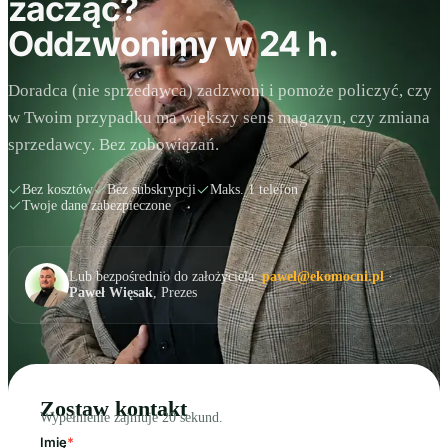
zacząć?
Oddzwonimy w 24 h.
Doradca (nie sprzedawca) zadzwoni i pomoże policzyć, czy
w Twoim przypadku ma większy sens magazyn, czy zmiana
sprzedawcy. Bez zobowiązań.
Bez kosztów
Bez subskrypcji
Maks. 1 telefon
Twoje dane zabezpieczone
Lub bezpośrednio do założyciela:
pawel@ekomocni.pl
·
Paweł Więsak
, Prezes
Zostaw kontakt
Wypełnienie zajmuje 20 sekund.
Imię
*