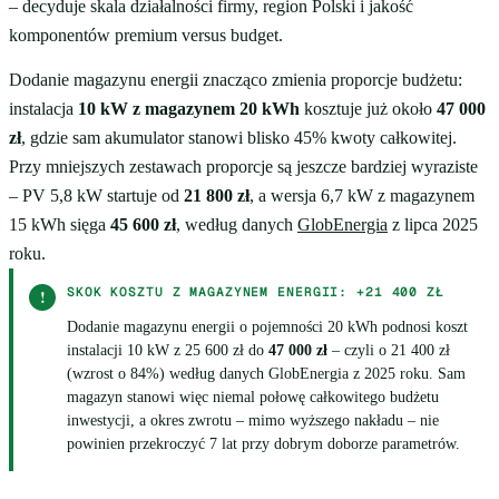
– decyduje skala działalności firmy, region Polski i jakość
komponentów premium versus budget.
Dodanie magazynu energii znacząco zmienia proporcje budżetu:
instalacja
10 kW z magazynem 20 kWh
kosztuje już około
47 000
zł
, gdzie sam akumulator stanowi blisko 45% kwoty całkowitej.
Przy mniejszych zestawach proporcje są jeszcze bardziej wyraziste
– PV 5,8 kW startuje od
21 800 zł
, a wersja 6,7 kW z magazynem
15 kWh sięga
45 600 zł
, według danych
GlobEnergia
z lipca 2025
roku.
SKOK KOSZTU Z MAGAZYNEM ENERGII: +21 400 ZŁ
!
Dodanie magazynu energii o pojemności 20 kWh podnosi koszt
instalacji 10 kW z 25 600 zł do
47 000 zł
– czyli o 21 400 zł
(wzrost o 84%) według danych GlobEnergia z 2025 roku. Sam
magazyn stanowi więc niemal połowę całkowitego budżetu
inwestycji, a okres zwrotu – mimo wyższego nakładu – nie
powinien przekroczyć 7 lat przy dobrym doborze parametrów.