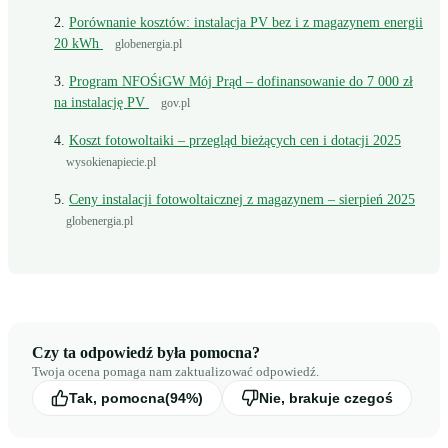
Porównanie kosztów: instalacja PV bez i z magazynem energii
20 kWh
globenergia.pl
Program NFOŚiGW Mój Prąd – dofinansowanie do 7 000 zł
na instalację PV
gov.pl
Koszt fotowoltaiki – przegląd bieżących cen i dotacji 2025
wysokienapiecie.pl
Ceny instalacji fotowoltaicznej z magazynem – sierpień 2025
globenergia.pl
Czy ta odpowiedź była pomocna?
Twoja ocena pomaga nam zaktualizować odpowiedź.
Tak, pomocna
(94%)
Nie, brakuje czegoś