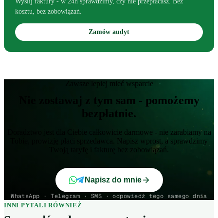
Wyślij faktury - w 24h sprawdzimy, czy nie przepłacasz. Bez
kosztu, bez zobowiązań.
Zamów audyt
Zawsze lepiej mieć wsparcie
Nie zostawaj z tym sam - pomożemy
bezpłatnie.
Doradztwo jest dla Ciebie całkowicie darmowe - nie zarabiamy na
Tobie, prowizję płaci sprzedawca. Napisz wprost, a sprawdzimy
Twoją taryfę i fakturę bez zobowiązań.
Napisz do mnie
WhatsApp · Telegram · SMS · odpowiedź tego samego dnia
INNI PYTALI RÓWNIEŻ