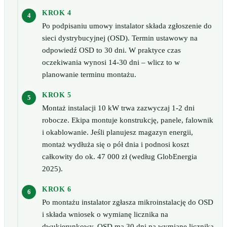
KROK 4
Po podpisaniu umowy instalator składa zgłoszenie do
sieci dystrybucyjnej (OSD). Termin ustawowy na
odpowiedź OSD to 30 dni. W praktyce czas
oczekiwania wynosi 14-30 dni – wlicz to w
planowanie terminu montażu.
KROK 5
Montaż instalacji 10 kW trwa zazwyczaj 1-2 dni
robocze. Ekipa montuje konstrukcję, panele, falownik
i okablowanie. Jeśli planujesz magazyn energii,
montaż wydłuża się o pół dnia i podnosi koszt
całkowity do ok. 47 000 zł (według GlobEnergia
2025).
KROK 6
Po montażu instalator zgłasza mikroinstalację do OSD
i składa wniosek o wymianę licznika na
dwukierunkowy. OSD ma 30 dni na wymianę licznika