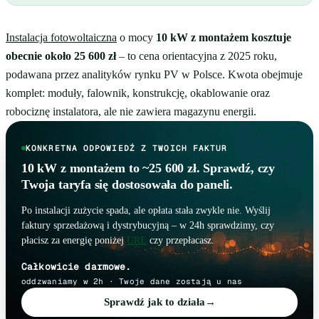
Instalacja fotowoltaiczna
o mocy
10 kW z montażem kosztuje
obecnie około 25 600 zł
– to cena orientacyjna z 2025 roku,
podawana przez analityków rynku PV w Polsce. Kwota obejmuje
komplet: moduły, falownik, konstrukcję, okablowanie oraz
robociznę instalatora, ale nie zawiera magazynu energii.
KONKRETNA ODPOWIEDŹ Z TWOICH FAKTUR
10 kW z montażem to ~25 600 zł. Sprawdź, czy
Twoja taryfa się dostosowała do paneli.
Po instalacji zużycie spada, ale opłata stała zwykle nie. Wyślij
faktury sprzedażową i dystrybucyjną – w 24h sprawdzimy, czy
płacisz za energię poniżej
URE
czy przepłacasz.
Całkowicie darmowe.
oddzwaniamy w 2h · Twoje dane zostają u nas
Sprawdź jak to działa
→