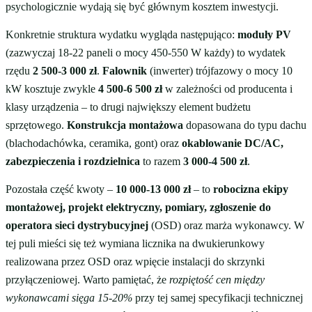
psychologicznie wydają się być głównym kosztem inwestycji.
Konkretnie struktura wydatku wygląda następująco:
moduły PV
(zazwyczaj 18-22 paneli o mocy 450-550 W każdy) to wydatek
rzędu
2 500-3 000 zł
.
Falownik
(inwerter) trójfazowy o mocy 10
kW kosztuje zwykle
4 500-6 500 zł
w zależności od producenta i
klasy urządzenia – to drugi największy element budżetu
sprzętowego.
Konstrukcja montażowa
dopasowana do typu dachu
(blachodachówka, ceramika, gont) oraz
okablowanie DC/AC,
zabezpieczenia i rozdzielnica
to razem
3 000-4 500 zł
.
Pozostała część kwoty –
10 000-13 000 zł
– to
robocizna ekipy
montażowej, projekt elektryczny, pomiary, zgłoszenie do
operatora sieci dystrybucyjnej
(OSD) oraz marża wykonawcy. W
tej puli mieści się też wymiana licznika na dwukierunkowy
realizowana przez OSD oraz wpięcie instalacji do skrzynki
przyłączeniowej. Warto pamiętać, że
rozpiętość cen między
wykonawcami sięga 15-20%
przy tej samej specyfikacji technicznej