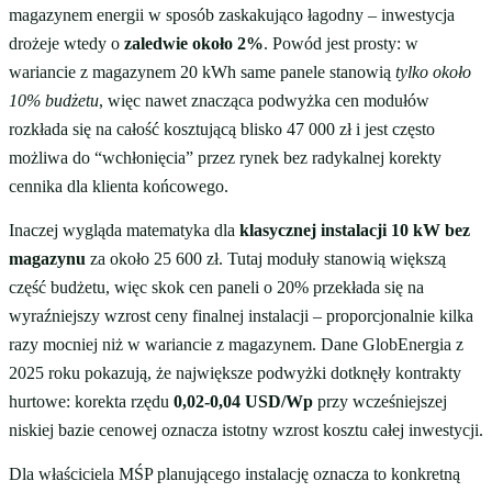
magazynem energii w sposób zaskakująco łagodny – inwestycja
drożeje wtedy o
zaledwie około 2%
. Powód jest prosty: w
wariancie z magazynem 20 kWh same panele stanowią
tylko około
10% budżetu
, więc nawet znacząca podwyżka cen modułów
rozkłada się na całość kosztującą blisko 47 000 zł i jest często
możliwa do “wchłonięcia” przez rynek bez radykalnej korekty
cennika dla klienta końcowego.
Inaczej wygląda matematyka dla
klasycznej instalacji 10 kW bez
magazynu
za około 25 600 zł. Tutaj moduły stanowią większą
część budżetu, więc skok cen paneli o 20% przekłada się na
wyraźniejszy wzrost ceny finalnej instalacji – proporcjonalnie kilka
razy mocniej niż w wariancie z magazynem. Dane GlobEnergia z
2025 roku pokazują, że największe podwyżki dotknęły kontrakty
hurtowe: korekta rzędu
0,02-0,04 USD/Wp
przy wcześniejszej
niskiej bazie cenowej oznacza istotny wzrost kosztu całej inwestycji.
Dla właściciela MŚP planującego instalację oznacza to konkretną