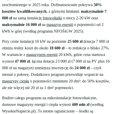
uruchomionego w 2025 roku. Dofinansowanie pokrywa
50%
kosztów kwalifikowanych
, z górnymi limitami:
maksymalnie 7
000 zł
na samą instalację
fotowoltaiki
o mocy 2-20 kW oraz
maksymalnie 16 000 zł
na
magazyn energii
o pojemności od 2
kWh w górę (według programu NFOŚiGW 2025).
Przy cenie instalacji 10 kW na poziomie
25 600 zł
dotacja 7 000 zł
obniża realny koszt do około
18 600 zł
– to redukcja o blisko 27%.
W wariancie z
magazynem energii
20 kWh, gdzie cena startowa
wynosi
47 000 zł
, łączna dotacja 23 000 zł (7 000 zł na PV plus 16
000 zł na magazyn) zmniejsza inwestycję do
24 000 zł
– czyli
niemal o połowę. Dodatkowo program przewiduje wsparcie na
magazyny ciepła
o pojemności minimum 20 dm³: do 50% kosztów,
ale nie więcej niż 20 zł za 1 dm³ pojemności.
Budżet całego programu na mikroinstalacje fotowoltaiczne,
domowe magazyny energii i ciepła wynosi
400 mln zł
(według
WysokieNapiecie.pl). To istotne ograniczenie – środki są