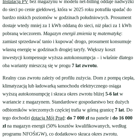
Instalacja PV
bez magazynu w modelu net-billing oddaje nadwyżki
do sieci po cenie giełdowej, która w 2025 roku potrafiła spadać do
bardzo niskich poziomów w godzinach południowych. Prosument
dostaje wtedy mniej za 1 kWh oddaną do sieci, niż płaci za 1 kWh
pobraną wieczorem.
Magazyn energii zmienia tę matematykę
:
zamiast sprzedawać tanio i kupować drogo, prosument konsumuje
własną energię w godzinach drogiej taryfy. Większy koszt
inwestycji kompensuje wyższa autokonsumpcja – i właśnie dlatego
oba warianty mieszczą się w progu
7 lat zwrotu
.
Realny czas zwrotu zależy od profilu zużycia. Dom z pompą ciepła,
klimatyzacją lub ładowarką samochodu elektrycznego osiąga
wyższą autokonsumpcję i skraca okres zwrotu bliżej
5-6 lat
w
wariancie z magazynem. Standardowe gospodarstwo bez dużych
odbiorników wieczornych częściej trafia w górną granicę
7 lat
. Do
tego dochodzi
dotacja Mój Prąd
:
do 7 000 zł
na panele i
do 16 000
zł
na magazyn energii (50% kosztów kwalifikowanych, według
programu NFOŚiGW), co dodatkowo skraca okres zwrotu.