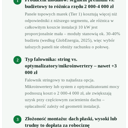
budżetowy to różnica rzędu 2 000-4 000 zł
Panele topowych marek (Tier 1) kosztują więcej niż
odpowiedniki z niższego segmentu, ale różnica w
całkowitym koszcie instalacji 10 kW jest
proporcjonalnie mała – moduły stanowią ok. 30-40%
budżetu (według GlobEnergia, 2025), więc wybór
tańszych paneli nie obniży rachunku o połowę.
Typ falownika: string vs.
optymalizatory/mikroinwertery – nawet +3
000 zł
Falownik stringowy to najtańsza opcja.
Mikroinwertery lub system z optymalizatorami mocy
podnoszą koszt o 2 000-4 000 zł, ale zwiększają
uzysk przy częściowym zacienieniu dachu –
opłacalność zależy od geometrii instalacji.
Złożoność montażu: dach płaski, wysoki lub
trudny to dopłata za robociznę