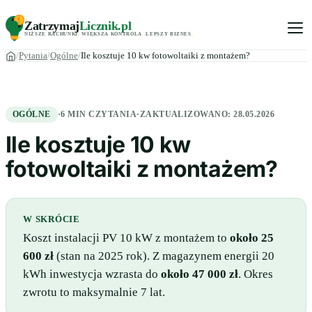
Zatrzymaj
Licznik
.pl
NIŻSZE RACHUNKI
.
WIĘKSZA KONTROLA
.
LEPSZY BIZNES
.
Pytania
Ogólne
Ile kosztuje 10 kw fotowoltaiki z montażem?
OGÓLNE
·
6 MIN CZYTANIA
·
ZAKTUALIZOWANO:
28.05.2026
Ile kosztuje 10 kw
fotowoltaiki z montażem?
W SKRÓCIE
Koszt instalacji PV 10 kW z montażem to
około 25
600 zł
(stan na 2025 rok). Z magazynem energii 20
kWh inwestycja wzrasta do
około 47 000 zł
. Okres
zwrotu to maksymalnie 7 lat.