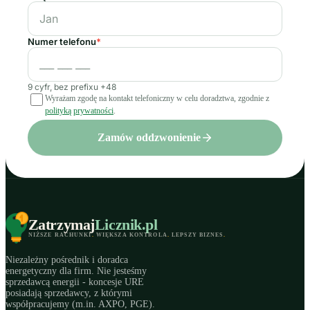
Numer telefonu
*
9 cyfr, bez prefixu +48
Wyrażam zgodę na kontakt telefoniczny w celu doradztwa, zgodnie z
polityką prywatności
.
Zamów oddzwonienie
Zatrzymaj
Licznik
.pl
NIŻSZE RACHUNKI
.
WIĘKSZA KONTROLA
.
LEPSZY BIZNES
.
Niezależny pośrednik i doradca
energetyczny dla firm. Nie jesteśmy
sprzedawcą energii - koncesje URE
posiadają sprzedawcy, z którymi
współpracujemy (m.in. AXPO, PGE).