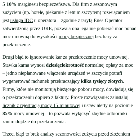
5-10%
marginesu bezpieczeństwa. Dla firm z sezonowym
zużyciem (np. hotele, piekarnie z letnim szczytem) rozwiązaniem
jest
usługa IDC
u operatora – zgodnie z taryfą Enea Operator
zatwierdzoną przez URE, pozwala ona legalnie pobierać moc ponad
moc umowną do wysokości
mocy bezpiecznej
bez kary za
przekroczenie.
Drugi błąd to ignorowanie kar za przekroczenie mocy umownej.
Stawka karna wynosi
dziesięciokrotność
normalnej opłaty za moc
– jedno nieplanowane włączenie urządzeń w szczycie potrafi
wygenerować rachunek przekraczający
kilka tysięcy złotych
.
Firmy, które nie monitorują bieżącego poboru mocy, dowiadują się
o przekroczeniu dopiero z faktury. Proste rozwiązanie: zainstaluj
licznik z rejestracją mocy 15-minutowej
i ustaw alerty na poziomie
85%
mocy umownej – to pozwala wyłączyć zbędne odbiorniki
zanim dojdzie do przekroczenia.
Trzeci błąd to brak analizy sezonowości zużycia przed złożeniem