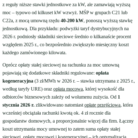
z reguły niższe stawki jednostkowe za kW, ale zamawiają wyższą
moc – typowo od kilkuset kW wzwyż. MŚP w grupach C21 lub
C22a, z mocą umowną rzędu
40-200 kW
, ponoszą wyższą stawkę
jednostkową. Dla przykładu: podwyżki taryf dystrybucyjnych na
2026 r. podniosły składniki sieciowe średnio o kilkanaście procent
względem 2025 r., co bezpośrednio zwiększyło miesięczny koszt
każdego zamówionego kilowata.
Oprócz opłaty stałej sieciowej na rachunku za moc umowną
pojawiają się dodatkowe składniki regulowane:
opłata
kogeneracyjna
(3 zł/MWh w 2026 r. – stawka utrzymana z 2025 r.,
według taryfy URE) oraz
opłata mocowa
, której wysokość dla
odbiorców biznesowych zależy od wolumenu zużycia. Od
1
stycznia 2026 r.
zlikwidowano natomiast
opłatę przejściową
, która
wcześniej obciążała rachunki kwotą ok. 4 zł rocznie dla
gospodarstw domowych, a proporcjonalnie więcej dla firm. Łączny
koszt utrzymania mocy umownej to zatem suma opłaty stałej
sieciowej, opłaty mocowej i kogeneracyjnej – ich optymalizacja