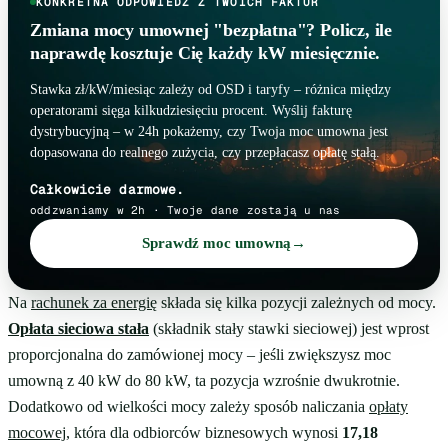
KONKRETNA ODPOWIEDŹ Z TWOICH FAKTUR
Zmiana mocy umownej "bezpłatna"? Policz, ile
naprawdę kosztuje Cię każdy kW miesięcznie.
Stawka zł/kW/miesiąc zależy od OSD i taryfy – różnica między
operatorami sięga kilkudziesięciu procent. Wyślij fakturę
dystrybucyjną – w 24h pokażemy, czy Twoja moc umowna jest
dopasowana do realnego zużycia, czy przepłacasz opłatę stałą.
Całkowicie darmowe.
oddzwaniamy w 2h · Twoje dane zostają u nas
Sprawdź moc umowną
→
Na
rachunek za energię
składa się kilka pozycji zależnych od mocy.
Opłata sieciowa stała
(składnik stały stawki sieciowej) jest wprost
proporcjonalna do zamówionej mocy – jeśli zwiększysz moc
umowną z 40 kW do 80 kW, ta pozycja wzrośnie dwukrotnie.
Dodatkowo od wielkości mocy zależy sposób naliczania
opłaty
mocowej
, która dla odbiorców biznesowych wynosi
17,18