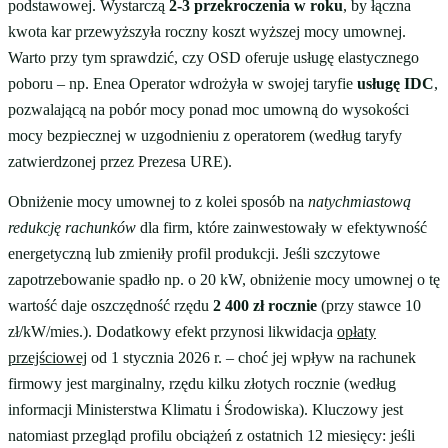
podstawowej. Wystarczą
2-3 przekroczenia w roku
, by łączna
kwota kar przewyższyła roczny koszt wyższej mocy umownej.
Warto przy tym sprawdzić, czy OSD oferuje usługę elastycznego
poboru – np. Enea Operator wdrożyła w swojej taryfie
usługę IDC
,
pozwalającą na pobór mocy ponad moc umowną do wysokości
mocy bezpiecznej w uzgodnieniu z operatorem (według taryfy
zatwierdzonej przez Prezesa URE).
Obniżenie mocy umownej to z kolei sposób na
natychmiastową
redukcję rachunków
dla firm, które zainwestowały w efektywność
energetyczną lub zmieniły profil produkcji. Jeśli szczytowe
zapotrzebowanie spadło np. o 20 kW, obniżenie mocy umownej o tę
wartość daje oszczędność rzędu
2 400 zł rocznie
(przy stawce 10
zł/kW/mies.). Dodatkowy efekt przynosi likwidacja
opłaty
przejściowej
od 1 stycznia 2026 r. – choć jej wpływ na rachunek
firmowy jest marginalny, rzędu kilku złotych rocznie (według
informacji Ministerstwa Klimatu i Środowiska). Kluczowy jest
natomiast przegląd profilu obciążeń z ostatnich 12 miesięcy: jeśli