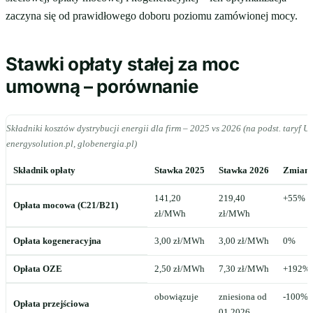
zaczyna się od prawidłowego doboru poziomu zamówionej mocy.
Stawki opłaty stałej za moc
umowną – porównanie
Składniki kosztów dystrybucji energii dla firm – 2025 vs 2026 (na podst. taryf 
energysolution.pl, globenergia.pl)
Składnik opłaty
Stawka 2025
Stawka 2026
Zmian
141,20
219,40
+55%
Opłata mocowa (C21/B21)
zł/MWh
zł/MWh
Opłata kogeneracyjna
3,00 zł/MWh
3,00 zł/MWh
0%
Opłata OZE
2,50 zł/MWh
7,30 zł/MWh
+192%
obowiązuje
zniesiona od
-100%
Opłata przejściowa
01.2026