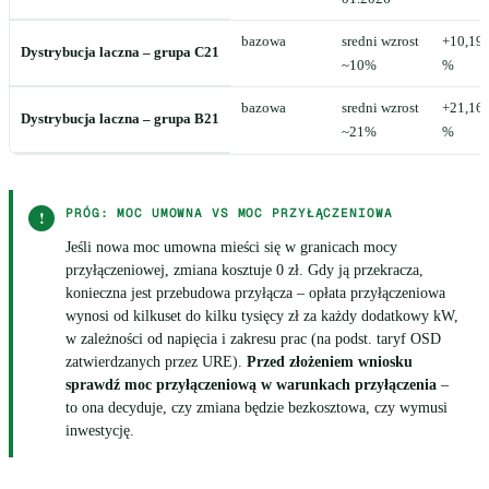
bazowa
sredni wzrost
+10,19
Dystrybucja laczna – grupa C21
~10%
%
bazowa
sredni wzrost
+21,16
Dystrybucja laczna – grupa B21
~21%
%
PRÓG: MOC UMOWNA VS MOC PRZYŁĄCZENIOWA
!
Jeśli nowa moc umowna mieści się w granicach mocy
przyłączeniowej, zmiana kosztuje 0 zł. Gdy ją przekracza,
konieczna jest przebudowa przyłącza – opłata przyłączeniowa
wynosi od kilkuset do kilku tysięcy zł za każdy dodatkowy kW,
w zależności od napięcia i zakresu prac (na podst. taryf OSD
zatwierdzanych przez URE).
Przed złożeniem wniosku
sprawdź moc przyłączeniową w warunkach przyłączenia
–
to ona decyduje, czy zmiana będzie bezkosztowa, czy wymusi
inwestycję.