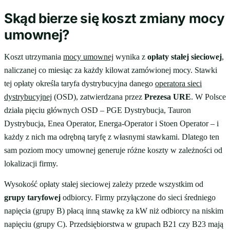
Skąd bierze się koszt zmiany mocy
umownej?
Koszt utrzymania
mocy umownej
wynika z
opłaty stałej sieciowej
,
naliczanej co miesiąc za każdy kilowat zamówionej mocy. Stawki
tej opłaty określa taryfa dystrybucyjna danego
operatora sieci
dystrybucyjnej
(OSD), zatwierdzana przez
Prezesa URE
. W Polsce
działa pięciu głównych OSD – PGE Dystrybucja, Tauron
Dystrybucja, Enea Operator, Energa-Operator i Stoen Operator – i
każdy z nich ma odrębną taryfę z własnymi stawkami. Dlatego ten
sam poziom mocy umownej generuje różne koszty w zależności od
lokalizacji firmy.
Wysokość opłaty stałej sieciowej zależy przede wszystkim od
grupy taryfowej
odbiorcy. Firmy przyłączone do sieci średniego
napięcia (grupy B) płacą inną stawkę za kW niż odbiorcy na niskim
napięciu (grupy C). Przedsiębiorstwa w grupach B21 czy B23 mają