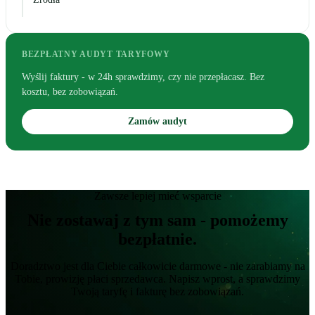
BEZPŁATNY AUDYT TARYFOWY
Wyślij faktury - w 24h sprawdzimy, czy nie przepłacasz. Bez
kosztu, bez zobowiązań.
Zamów audyt
Zawsze lepiej mieć wsparcie
Nie zostawaj z tym sam - pomożemy
bezpłatnie.
Doradztwo jest dla Ciebie całkowicie darmowe - nie zarabiamy na
Tobie, prowizję płaci sprzedawca. Napisz wprost, a sprawdzimy
Twoją taryfę i fakturę bez zobowiązań.