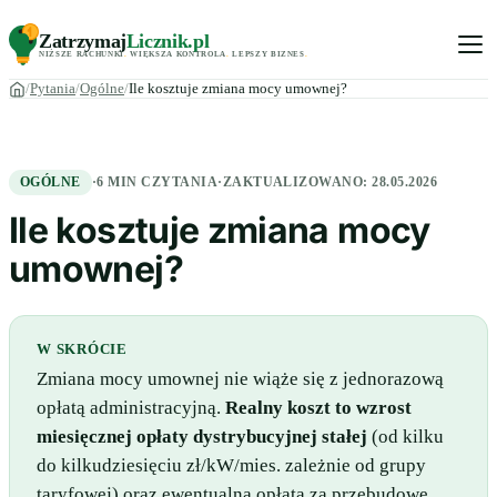
Zatrzymaj
Licznik
.pl
NIŻSZE RACHUNKI
.
WIĘKSZA KONTROLA
.
LEPSZY BIZNES
.
Pytania
Ogólne
Ile kosztuje zmiana mocy umownej?
OGÓLNE
·
6 MIN CZYTANIA
·
ZAKTUALIZOWANO:
28.05.2026
Ile kosztuje zmiana mocy
umownej?
W SKRÓCIE
Zmiana mocy umownej nie wiąże się z jednorazową
opłatą administracyjną.
Realny koszt to wzrost
miesięcznej opłaty dystrybucyjnej stałej
(od kilku
do kilkudziesięciu zł/kW/mies. zależnie od grupy
taryfowej) oraz ewentualna opłata za przebudowę