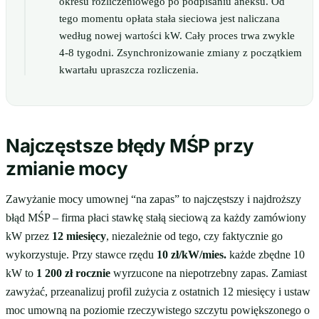
okresu rozliczeniowego po podpisaniu aneksu. Od
tego momentu opłata stała sieciowa jest naliczana
według nowej wartości kW. Cały proces trwa zwykle
4-8 tygodni. Zsynchronizowanie zmiany z początkiem
kwartału upraszcza rozliczenia.
Najczęstsze błędy MŚP przy
zmianie mocy
Zawyżanie mocy umownej “na zapas” to najczęstszy i najdroższy
błąd MŚP – firma płaci stawkę stałą sieciową za każdy zamówiony
kW przez
12 miesięcy
, niezależnie od tego, czy faktycznie go
wykorzystuje. Przy stawce rzędu
10 zł/kW/mies.
każde zbędne 10
kW to
1 200 zł rocznie
wyrzucone na niepotrzebny zapas. Zamiast
zawyżać, przeanalizuj profil zużycia z ostatnich 12 miesięcy i ustaw
moc umowną na poziomie rzeczywistego szczytu powiększonego o