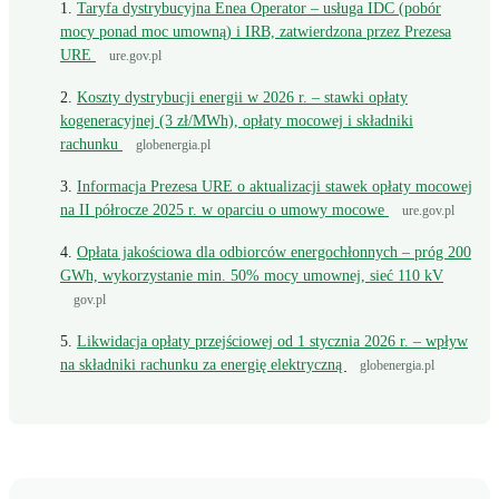
Taryfa dystrybucyjna Enea Operator – usługa IDC (pobór
mocy ponad moc umowną) i IRB, zatwierdzona przez Prezesa
URE
ure.gov.pl
Koszty dystrybucji energii w 2026 r. – stawki opłaty
kogeneracyjnej (3 zł/MWh), opłaty mocowej i składniki
rachunku
globenergia.pl
Informacja Prezesa URE o aktualizacji stawek opłaty mocowej
na II półrocze 2025 r. w oparciu o umowy mocowe
ure.gov.pl
Opłata jakościowa dla odbiorców energochłonnych – próg 200
GWh, wykorzystanie min. 50% mocy umownej, sieć 110 kV
gov.pl
Likwidacja opłaty przejściowej od 1 stycznia 2026 r. – wpływ
na składniki rachunku za energię elektryczną
globenergia.pl