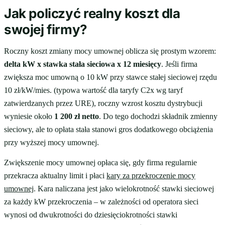
Jak policzyć realny koszt dla
swojej firmy?
Roczny koszt zmiany mocy umownej oblicza się prostym wzorem:
delta kW x stawka stała sieciowa x 12 miesięcy
. Jeśli firma
zwiększa moc umowną o 10 kW przy stawce stałej sieciowej rzędu
10 zł/kW/mies. (typowa wartość dla taryfy C2x wg taryf
zatwierdzanych przez URE), roczny wzrost kosztu dystrybucji
wyniesie około
1 200 zł netto
. Do tego dochodzi składnik zmienny
sieciowy, ale to opłata stała stanowi gros dodatkowego obciążenia
przy wyższej mocy umownej.
Zwiększenie mocy umownej opłaca się, gdy firma regularnie
przekracza aktualny limit i płaci
kary za przekroczenie mocy
umownej
. Kara naliczana jest jako wielokrotność stawki sieciowej
za każdy kW przekroczenia – w zależności od operatora sieci
wynosi od dwukrotności do dziesięciokrotności stawki