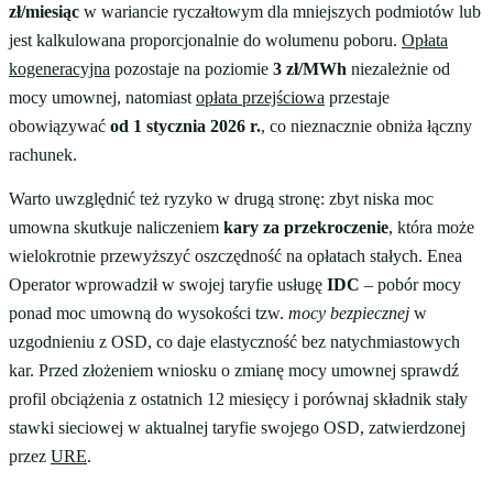
zł/miesiąc
w wariancie ryczałtowym dla mniejszych podmiotów lub
jest kalkulowana proporcjonalnie do wolumenu poboru.
Opłata
kogeneracyjna
pozostaje na poziomie
3 zł/MWh
niezależnie od
mocy umownej, natomiast
opłata przejściowa
przestaje
obowiązywać
od 1 stycznia 2026 r.
, co nieznacznie obniża łączny
rachunek.
Warto uwzględnić też ryzyko w drugą stronę: zbyt niska moc
umowna skutkuje naliczeniem
kary za przekroczenie
, która może
wielokrotnie przewyższyć oszczędność na opłatach stałych. Enea
Operator wprowadził w swojej taryfie usługę
IDC
– pobór mocy
ponad moc umowną do wysokości tzw.
mocy bezpiecznej
w
uzgodnieniu z OSD, co daje elastyczność bez natychmiastowych
kar. Przed złożeniem wniosku o zmianę mocy umownej sprawdź
profil obciążenia z ostatnich 12 miesięcy i porównaj składnik stały
stawki sieciowej w aktualnej taryfie swojego OSD, zatwierdzonej
przez
URE
.