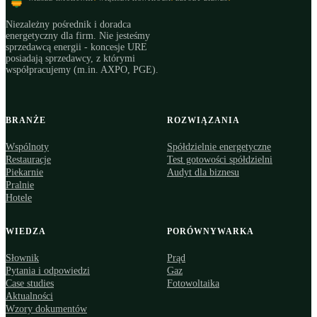
Niezależny pośrednik i doradca
energetyczny dla firm. Nie jesteśmy
sprzedawcą energii - koncesje URE
posiadają sprzedawcy, z którymi
współpracujemy (m.in. AXPO, PGE).
BRANŻE
ROZWIĄZANIA
Wspólnoty
Spółdzielnie energetyczne
Restauracje
Test gotowości spółdzielni
Piekarnie
Audyt dla biznesu
Pralnie
Hotele
WIEDZA
PORÓWNYWARKA
Słownik
Prąd
Pytania i odpowiedzi
Gaz
Case studies
Fotowoltaika
Aktualności
Wzory dokumentów