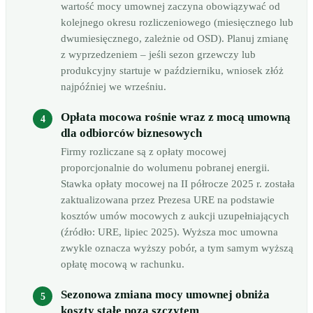
wartość mocy umownej zaczyna obowiązywać od
kolejnego okresu rozliczeniowego (miesięcznego lub
dwumiesięcznego, zależnie od OSD). Planuj zmianę
z wyprzedzeniem – jeśli sezon grzewczy lub
produkcyjny startuje w październiku, wniosek złóż
najpóźniej we wrześniu.
Opłata mocowa rośnie wraz z mocą umowną
dla odbiorców biznesowych
Firmy rozliczane są z opłaty mocowej
proporcjonalnie do wolumenu pobranej energii.
Stawka opłaty mocowej na II półrocze 2025 r. została
zaktualizowana przez Prezesa URE na podstawie
kosztów umów mocowych z aukcji uzupełniających
(źródło: URE, lipiec 2025). Wyższa moc umowna
zwykle oznacza wyższy pobór, a tym samym wyższą
opłatę mocową w rachunku.
Sezonowa zmiana mocy umownej obniża
koszty stałe poza szczytem