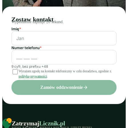
Zostaw kontakt
Wypełnienie zajmuje 20 sekund.
Imię
*
Numer telefonu
*
9 cyfr, bez prefixu +48
Wyrażam zgodę na kontakt telefoniczny w celu doradztwa, zgodnie z
polityką prywatności
.
Zamów oddzwonienie
Zatrzymaj
Licznik
.pl
NIŻSZE RACHUNKI
.
WIĘKSZA KONTROLA
.
LEPSZY BIZNES
.