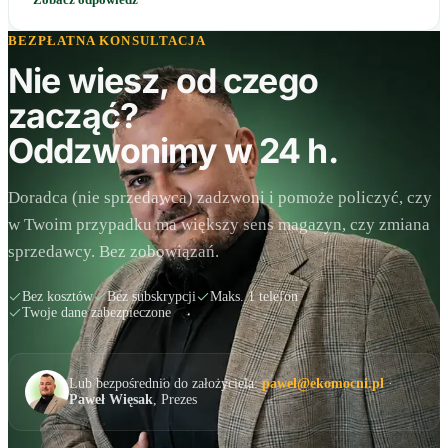
BEZPŁATNA KONSULTACJA
Nie wiesz, od czego
zacząć?
Oddzwonimy w 24 h.
Doradca (nie sprzedawca) zadzwoni i pomoże policzyć, czy
w Twoim przypadku ma większy sens magazyn, czy zmiana
sprzedawcy. Bez zobowiązań.
Bez kosztów
Bez subskrypcji
Maks. 1 telefon
Twoje dane zabezpieczone
Lub bezpośrednio do założyciela:
pawel@ekomocni.pl
·
Paweł Więsak
, Prezes