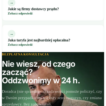
→
Jakie są firmy dostawcy prądu?
Zobacz odpowiedź
→
Jaka taryfa jest najbardziej opłacalna?
Zobacz odpowiedź
BEZPŁATNA KONSULTACJA
Nie wiesz, od czego
zacząć?
Oddzwonimy w 24 h.
Doradca (nie sprzedawca) zadzwoni i pomoże policzyć, czy
w Twoim przypadku ma większy sens magazyn, czy zmiana
sprzedawcy. Bez zobowiązań.