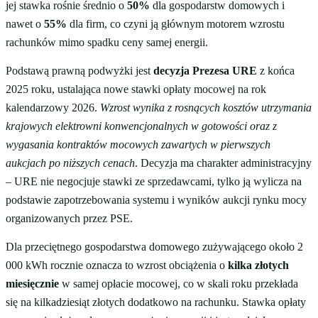
jej stawka rośnie średnio o
50%
dla gospodarstw domowych i
nawet o
55%
dla firm, co czyni ją głównym motorem wzrostu
rachunków mimo spadku ceny samej energii.
Podstawą prawną podwyżki jest
decyzja Prezesa URE
z końca
2025 roku, ustalająca nowe stawki opłaty mocowej na rok
kalendarzowy 2026.
Wzrost wynika z rosnących kosztów utrzymania
krajowych elektrowni konwencjonalnych w gotowości oraz z
wygasania kontraktów mocowych zawartych w pierwszych
aukcjach po niższych cenach
. Decyzja ma charakter administracyjny
– URE nie negocjuje stawki ze sprzedawcami, tylko ją wylicza na
podstawie zapotrzebowania systemu i wyników aukcji rynku mocy
organizowanych przez PSE.
Dla przeciętnego gospodarstwa domowego zużywającego około 2
000 kWh rocznie oznacza to wzrost obciążenia o
kilka złotych
miesięcznie
w samej opłacie mocowej, co w skali roku przekłada
się na kilkadziesiąt złotych dodatkowo na rachunku. Stawka opłaty