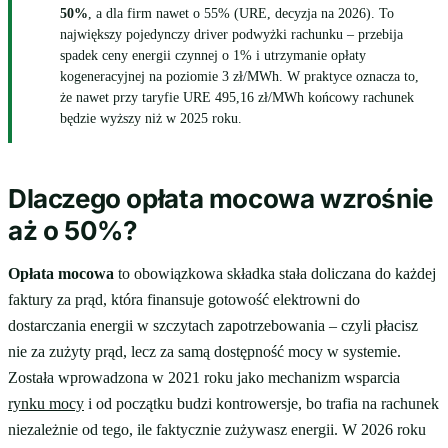
50%
, a dla firm nawet o 55% (URE, decyzja na 2026). To
największy pojedynczy driver podwyżki rachunku – przebija
spadek ceny energii czynnej o 1% i utrzymanie opłaty
kogeneracyjnej na poziomie 3 zł/MWh. W praktyce oznacza to,
że nawet przy taryfie URE 495,16 zł/MWh końcowy rachunek
będzie wyższy niż w 2025 roku.
Dlaczego opłata mocowa wzrośnie
aż o 50%?
Opłata mocowa
to obowiązkowa składka stała doliczana do każdej
faktury za prąd, która finansuje gotowość elektrowni do
dostarczania energii w szczytach zapotrzebowania – czyli płacisz
nie za zużyty prąd, lecz za samą dostępność mocy w systemie.
Została wprowadzona w 2021 roku jako mechanizm wsparcia
rynku mocy
i od początku budzi kontrowersje, bo trafia na rachunek
niezależnie od tego, ile faktycznie zużywasz energii. W 2026 roku