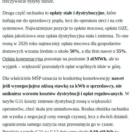
rzeczywiście byłyby niższe.
Druga część rachunku to
opłaty stałe i dystrybucyjne
, które
trafiają nie do sprzedawcy prądu, lecz do operatora sieci i na cele
systemowe. Najważniejsze pozycje to
opłata mocowa
,
opłata OZE
,
opłata jakościowa oraz opłata dystrybucyjna stała i zmienna. To one
rosną w 2026 roku najmocniej: opłata mocowa dla gospodarstw
domowych wzrasta średnio o około
50%
, a dla firm nawet o
55%
.
Opłata kogeneracyjna
pozostaje na poziomie
3 zł/MWh
, ale to
wyjątek – większość pozostałych opłat wspólnych idzie w górę.
Dla właściciela MŚP oznacza to konkretną konsekwencję:
nawet
jeśli wynegocjujesz niższą stawkę za kWh u sprzedawcy, nie
unikniesz wzrostu kosztów dystrybucji i opłat regulowanych
. W
taryfie G11 koszty zmienne dystrybucji rosną u większości
operatorów, choć skala jest umiarkowana. Realna obniżka rachunku
nie wynika z negocjacji ceny energii czynnej, lecz z dwóch działań:
ograniczenia samego zużycia oraz przesunięcia go w czasie.
Przejście z taryfy
G11
na
G12
daje cenę około
0,60 zł/kWh w