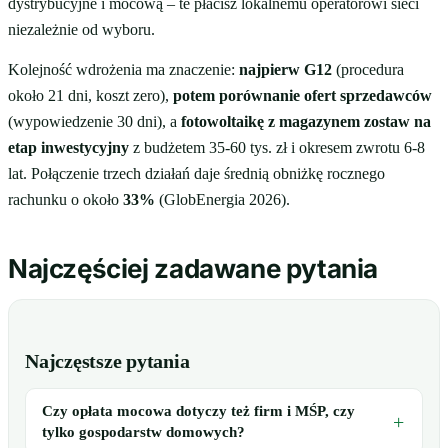
dystrybucyjne i mocową – te płacisz lokalnemu operatorowi sieci
niezależnie od wyboru.
Kolejność wdrożenia ma znaczenie:
najpierw G12
(procedura
około 21 dni, koszt zero),
potem porównanie ofert sprzedawców
(wypowiedzenie 30 dni), a
fotowoltaikę z magazynem zostaw na
etap inwestycyjny
z budżetem 35-60 tys. zł i okresem zwrotu 6-8
lat. Połączenie trzech działań daje średnią obniżkę rocznego
rachunku o około
33%
(GlobEnergia 2026).
Najczęściej zadawane pytania
Najczęstsze pytania
Czy opłata mocowa dotyczy też firm i MŚP, czy
tylko gospodarstw domowych?