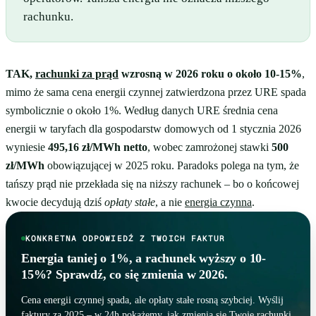
rachunku.
TAK,
rachunki za prąd
wzrosną w 2026 roku o około 10-15%
,
mimo że sama cena energii czynnej zatwierdzona przez URE spada
symbolicznie o około 1%. Według danych URE średnia cena
energii w taryfach dla gospodarstw domowych od 1 stycznia 2026
wyniesie
495,16 zł/MWh netto
, wobec zamrożonej stawki
500
zł/MWh
obowiązującej w 2025 roku. Paradoks polega na tym, że
tańszy prąd nie przekłada się na niższy rachunek – bo o końcowej
kwocie decydują dziś
opłaty stałe
, a nie
energia czynna
.
KONKRETNA ODPOWIEDŹ Z TWOICH FAKTUR
Energia taniej o 1%, a rachunek wyższy o 10-
15%? Sprawdź, co się zmienia w 2026.
Cena energii czynnej spada, ale opłaty stałe rosną szybciej. Wyślij
faktury za 2025 – w 24h pokażemy, jak zmienią się Twoje rachunki