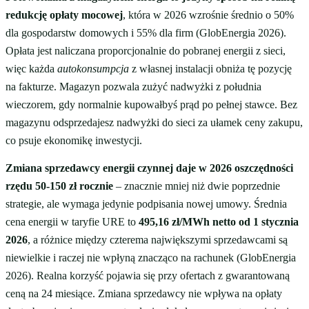
redukcję opłaty mocowej
, która w 2026 wzrośnie średnio o 50%
dla gospodarstw domowych i 55% dla firm (GlobEnergia 2026).
Opłata jest naliczana proporcjonalnie do pobranej energii z sieci,
więc każda
autokonsumpcja
z własnej instalacji obniża tę pozycję
na fakturze. Magazyn pozwala zużyć nadwyżki z południa
wieczorem, gdy normalnie kupowałbyś prąd po pełnej stawce. Bez
magazynu odsprzedajesz nadwyżki do sieci za ułamek ceny zakupu,
co psuje ekonomikę inwestycji.
Zmiana sprzedawcy energii czynnej daje w 2026 oszczędności
rzędu 50-150 zł rocznie
– znacznie mniej niż dwie poprzednie
strategie, ale wymaga jedynie podpisania nowej umowy. Średnia
cena energii w taryfie URE to
495,16 zł/MWh netto od 1 stycznia
2026
, a różnice między czterema największymi sprzedawcami są
niewielkie i raczej nie wpłyną znacząco na rachunek (GlobEnergia
2026). Realna korzyść pojawia się przy ofertach z gwarantowaną
ceną na 24 miesiące. Zmiana sprzedawcy nie wpływa na opłaty