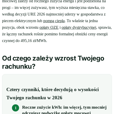
mocowej zależy od rocznego zużycia energii i jest podzielona na
progi – im więcej zużywasz, tym wyższa miesięczna stawka, co
według decyzji URE 2026 najmocniej uderzy w gospodarstwa z
piecem elektrycznym lub
pompą ciepła
. To właśnie ta jedna
pozycja, obok wzrostu
opłaty OZE
i
opłaty dystrybucyjnej
, sprawia,
że łączny rachunek rośnie pomimo formalnej obniżki ceny energii
czynnej do 495,16 zł/MWh.
Od czego zależy wzrost Twojego
rachunku?
Cztery czynniki, które decydują o wysokości
Twojego rachunku w 2026
Roczne zużycie kWh: im więcej, tym mocniej
odczujesz podwyżkę opłaty mocowej