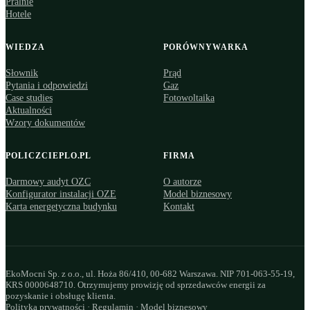
Pralnie
Hotele
WIEDZA
PORÓWNYWARKA
Słownik
Prąd
Pytania i odpowiedzi
Gaz
Case studies
Fotowoltaika
Aktualności
Wzory dokumentów
POLICZCIEPLO.PL
FIRMA
Darmowy audyt OZC
O autorze
Konfigurator instalacji OZE
Model biznesowy
Karta energetyczna budynku
Kontakt
EkoMocni Sp. z o.o., ul. Hoża 86/410, 00-682 Warszawa. NIP 701-063-55-19,
KRS 0000648710. Otrzymujemy prowizję od sprzedawców energii za
pozyskanie i obsługę klienta.
Polityka prywatności
·
Regulamin
·
Model biznesowy