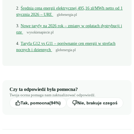
Średnia cena energii elektrycznej 495,16 zł/MWh netto od 1
stycznia 2026 – URE
globenergia.pl
Nowe taryfy na 2026 rok – zmiany w opłatach dystrybucji i
oze
wysokienapiecie.pl
Taryfa G12 vs G11 – porównanie cen energii w strefach
nocnych i dziennych
globenergia.pl
Czy ta odpowiedź była pomocna?
Twoja ocena pomaga nam zaktualizować odpowiedź.
Tak, pomocna
(94%)
Nie, brakuje czegoś