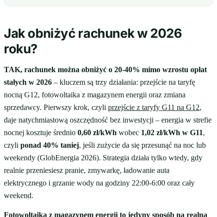
Jak obniżyć rachunek w 2026
roku?
TAK, rachunek można obniżyć o 20-40% mimo wzrostu opłat
stałych w 2026
– kluczem są trzy działania: przejście na taryfę
nocną G12, fotowoltaika z magazynem energii oraz zmiana
sprzedawcy. Pierwszy krok, czyli
przejście z taryfy G11 na G12
,
daje natychmiastową oszczędność bez inwestycji – energia w strefie
nocnej kosztuje średnio
0,60 zł/kWh
wobec
1,02 zł/kWh w G11
,
czyli
ponad 40% taniej
, jeśli zużycie da się przesunąć na noc lub
weekendy (GlobEnergia 2026). Strategia działa tylko wtedy, gdy
realnie przeniesiesz pranie, zmywarkę, ładowanie auta
elektrycznego i grzanie wody na godziny 22:00-6:00 oraz cały
weekend.
Fotowoltaika z magazynem energii to jedyny sposób na realną