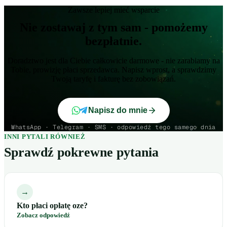
Zawsze lepiej mieć wsparcie
Nie zostawaj z tym sam - pomożemy
bezpłatnie.
Doradztwo jest dla Ciebie całkowicie darmowe - nie zarabiamy na
Tobie, prowizję płaci sprzedawca. Napisz wprost, a sprawdzimy
Twoją taryfę i fakturę bez zobowiązań.
Napisz do mnie
WhatsApp · Telegram · SMS · odpowiedź tego samego dnia
INNI PYTALI RÓWNIEŻ
Sprawdź pokrewne pytania
→
Kto płaci opłatę oze?
Zobacz odpowiedź