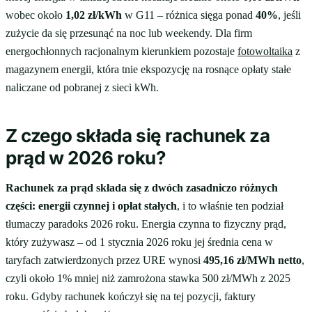
wobec około
1,02 zł/kWh
w G11 – różnica sięga ponad
40%
, jeśli
zużycie da się przesunąć na noc lub weekendy. Dla firm
energochłonnych racjonalnym kierunkiem pozostaje
fotowoltaika
z
magazynem energii, która tnie ekspozycję na rosnące opłaty stałe
naliczane od pobranej z sieci kWh.
Z czego składa się rachunek za
prąd w 2026 roku?
Rachunek za prąd składa się z dwóch zasadniczo różnych
części: energii czynnej i opłat stałych
, i to właśnie ten podział
tłumaczy paradoks 2026 roku. Energia czynna to fizyczny prąd,
który zużywasz – od 1 stycznia 2026 roku jej średnia cena w
taryfach zatwierdzonych przez URE wynosi
495,16 zł/MWh netto
,
czyli około 1% mniej niż zamrożona stawka 500 zł/MWh z 2025
roku. Gdyby rachunek kończył się na tej pozycji, faktury