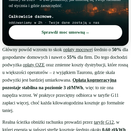
od stycznia i gdzie zaoszczędzić.
Całkowicie darmowe.
oddzwaniamy w 2h · Twoje dane zostają u nas
Sprawdź moc umowną
→
Główny powód wzrostu to skok
opłaty mocowej
średnio o
50%
dla
gospodarstw domowych i nawet o
55%
dla firm. Do tego dochodzi
podwyżka
opłaty OZE
oraz zmienne koszty dystrybucji, które rosną
u większości operatorów – z wyjątkiem Tauronu, gdzie skala
podwyżki jest bardziej umiarkowana.
Opłata kogeneracyjna
pozostaje stabilna na poziomie 3 zł/MWh
, więc to nie ona
napędza wzrost. W praktyce przeciętny odbiorca w taryfie G11
zapłaci więcej, choć każda kilowatogodzina kosztuje go formalnie
taniej.
Realna ścieżka obniżki rachunku prowadzi przez
taryfę G12
, w
której energia w tańszej strefie kosztuje średnio około
0,60 zł/kWh