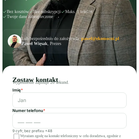
Bez kosztów
Bez subskrypcji
Maks. 1 telefon
Twoje dane zabezpieczone
Lub bezpośrednio do założyciela:
pawel@ekomocni.pl
·
Paweł Więsak
, Prezes
Zostaw kontakt
Wypełnienie zajmuje 20 sekund.
Imię
*
Numer telefonu
*
9 cyfr, bez prefixu +48
Wyrażam zgodę na kontakt telefoniczny w celu doradztwa, zgodnie z