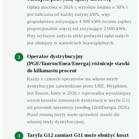
Opłata mocowa w 2026 r. wzrośnie średnio o 50% i
jest naliczana od każdej zużytej kWh, więc
gospodarstwo zużywające 4 000 kWh rocznie zapłaci
proporcjonalnie więcej niż zużywające 2 000 kWh.
Przy wyższym zużyciu efekt podwyżki opłat stałych
jest silniejszy w wartościach bezwzględnych.
Operator dystrybucyjny
(PGE/Tauron/Enea/Energa) różnicuje stawki
do kilkunastu procent
Każdy z czterech operatorów ma własne taryfy
dystrybucyjne zatwierdzone przez URE. Wyjątkiem
jest Tauron, który w 2026 r. wprowadza wyraźniejszy
wzrost kosztów zmiennych dystrybucji w taryfie G11
niż pozostali operatorzy (według GlobEnergia 2026).
Przed zmianą taryfy warto sprawdzić stawki dla
własnej strefy dystrybucyjnej.
Taryfa G12 zamiast G11 może obniżyć koszt