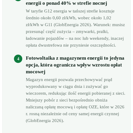
energii o ponad 40% w strefie nocnej
W taryfie G12 energia w tańszej strefie kosztuje
średnio około 0,60 zł/kWh, wobec około 1,02
zł/kWh w G11 (GlobEnergia 2026). Warunek: musisz
przesunąć część zużycia – zmywarki, pralki,
ładowanie pojazdów – na noc lub weekendy, inaczej
opłata dwustrefowa nie przyniesie oszczędności.
Fotowoltaika z magazynem energii to jedyna
opcja, która ogranicza wpływ wzrostu opłat
mocowej
Magazyn energii pozwala przechowywać prąd
wyprodukowany w ciągu dnia i zużywać go
wieczorem, redukując ilość energii pobieranej z sieci.
Mniejszy pobór z sieci bezpośrednio obniża
naliczaną opłatę mocową i opłatę OZE, które w 2026
r. rosną niezależnie od ceny samej energii czynnej
(GlobEnergia 2026).