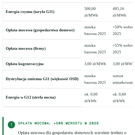
500,00
495,16
Energia czynna (taryfa G11)
zł/MWh
zł/MWh
stawka
+50% wobec
Opłata mocowa (gospodarstwa domowe)
bazowa 2025
2025
stawka
+55% wobec
Opłata mocowa (firmy)
bazowa 2025
2025
Opłata kogeneracyjna
3,00 zł/MWh
3,00 zł/MWh
stawka
wzrost
Dystrybucja zmienna G11 (większość OSD)
bazowa 2025
umiarkowany
ok. 0,60
ok. 0,60
Energia w G12 (strefa nocna)
zł/kWh
zł/kWh
OPŁATA MOCOWA: +50% WZROSTU W 2026
!
Opłata mocowa dla gospodarstw domowych wzrośnie średnio o