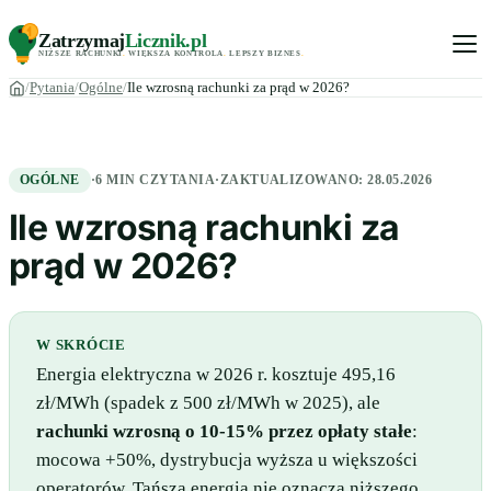
Zatrzymaj
Licznik
.pl
NIŻSZE RACHUNKI
.
WIĘKSZA KONTROLA
.
LEPSZY BIZNES
.
Pytania
Ogólne
Ile wzrosną rachunki za prąd w 2026?
OGÓLNE
·
6 MIN CZYTANIA
·
ZAKTUALIZOWANO:
28.05.2026
Ile wzrosną rachunki za
prąd w 2026?
W SKRÓCIE
Energia elektryczna w 2026 r. kosztuje 495,16
zł/MWh (spadek z 500 zł/MWh w 2025), ale
rachunki wzrosną o 10-15% przez opłaty stałe
:
mocowa +50%, dystrybucja wyższa u większości
operatorów. Tańsza energia nie oznacza niższego