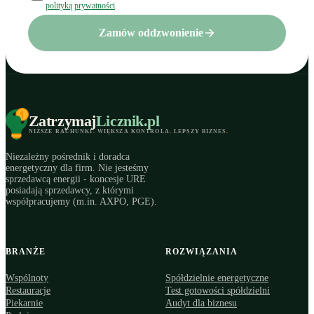
polityką prywatności
.
Zamów oddzwonienie
Zatrzymaj
Licznik
.pl
NIŻSZE RACHUNKI
.
WIĘKSZA KONTROLA
.
LEPSZY BIZNES
.
Niezależny pośrednik i doradca
energetyczny dla firm. Nie jesteśmy
sprzedawcą energii - koncesje URE
posiadają sprzedawcy, z którymi
współpracujemy (m.in. AXPO, PGE).
BRANŻE
ROZWIĄZANIA
Wspólnoty
Spółdzielnie energetyczne
Restauracje
Test gotowości spółdzielni
Piekarnie
Audyt dla biznesu