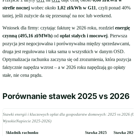
strefie nocnej
wobec około
1,02 zł/kWh w G11
, czyli ponad 40%
taniej, jeśli zużycie da się przesunąć na noc lub weekend.
Wniosek dla firmy: czytając fakturę w 2026 roku, rozdziel
energię
czynną (495,16 zł/MWh)
od
opłat stałych i mocowej
. Pierwsza
pozycja jest negocjowalna i porównywalna między sprzedawcami,
druga jest regulowana i taka sama u wszystkich w danym OSD.
Optymalizacja rachunku zaczyna się od zrozumienia, która pozycja
faktycznie napędza wzrost – a w 2026 roku napędzają go opłaty
stałe, nie cena prądu.
Porównanie stawek 2025 vs 2026
Stawki energii i kluczowych opłat dla gospodarstw domowych: 2025 vs 2026 (U
WysokieNapiecie 2025-2026)
Składnik rachunku
Stawka 2025
Stawka 2026