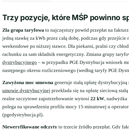
Trzy pozycje, które MŚP powinno s
Zła grupa taryfowa
to najczęstszy powód przepłat na fakturz
jedną stawkę za kWh przez całą dobę, podczas gdy przejście
weekendowe po niższej stawce. Dla piekarni, pralni czy chłod
rachunku za sam składnik energetyczny. Zmiana grupy taryf
dystrybucyjnego
– w przypadku PGE Dystrybucja wniosek moż
następnego okresu rozliczeniowego (według taryfy PGE Dystr
Zawyżona moc umowna
generuje stałą opłatę dystrybucyjn
umowie dystrybucyjnej
przekłada się na opłatę sieciową stał
realne szczytowe zapotrzebowanie wynosi
22 kW
, nadwyżka
polega na sprawdzeniu profilu mocy 15-minutowej u operator
(pgedystrybucja.pl).
Nieweryfikowane odczyty
to trzecie źródło przepłat. Gdy fak