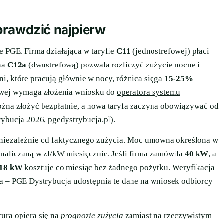
prawdzić najpierw
e PGE. Firma działająca w taryfie
C11
(jednostrefowej) płaci
 na
C12a
(dwustrefową) pozwala rozliczyć zużycie nocne i
ni, które pracują głównie w nocy, różnica sięga
15-25%
owej wymaga złożenia wniosku do
operatora systemu
na złożyć bezpłatnie, a nowa taryfa zaczyna obowiązywać od
ybucja 2026, pgedystrybucja.pl).
ą niezależnie od faktycznego zużycia. Moc umowna określona w
ą naliczaną w zł/kW miesięcznie. Jeśli firma zamówiła
40 kW
, a
18 kW
kosztuje co miesiąc bez żadnego pożytku. Weryfikacja
a – PGE Dystrybucja udostępnia te dane na wniosek odbiorcy
tura opiera się na
prognozie zużycia
zamiast na rzeczywistym