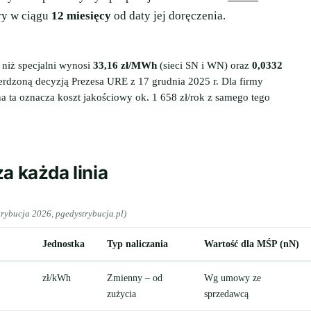
ry w ciągu
12 miesięcy
od daty jej doręczenia.
 niż specjalni wynosi
33,16 zł/MWh
(sieci SN i WN) oraz
0,0332
erdzoną decyzją Prezesa URE z 17 grudnia 2025 r. Dla firmy
 ta oznacza koszt jakościowy ok. 1 658 zł/rok z samego tego
a każda linia
trybucja 2026, pgedystrybucja.pl)
Jednostka
Typ naliczania
Wartość dla MŚP (nN)
zł/kWh
Zmienny – od
Wg umowy ze
zużycia
sprzedawcą