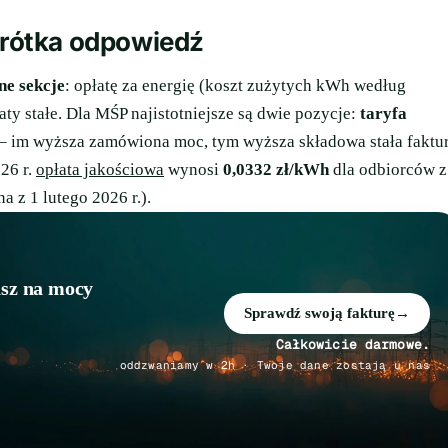
 krótka odpowiedź
ne sekcje
: opłatę za energię (koszt zużytych kWh według
łaty stałe. Dla MŚP najistotniejsze są dwie pozycje:
taryfa
– im wyższa zamówiona moc, tym wyższa składowa stała faktu
26 r.
opłata jakościowa
wynosi
0,0332 zł/kWh
dla odbiorców z
a z 1 lutego 2026 r.).
asz na mocy
Sprawdź swoją fakturę
→
Całkowicie darmowe.
oddzwaniamy w 2h · Twoje dane zostają u nas