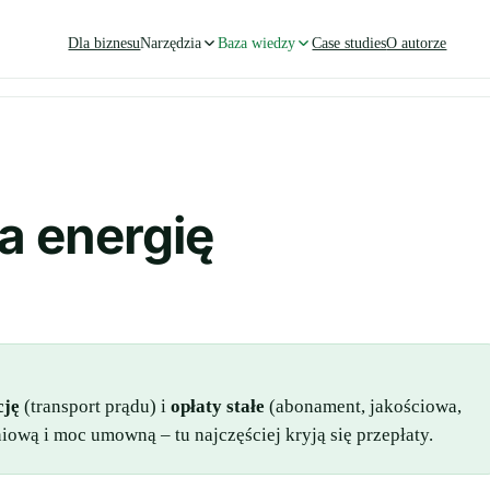
Dla biznesu
Narzędzia
Baza wiedzy
Case studies
O autorze
a energię
cję
(transport prądu) i
opłaty stałe
(abonament, jakościowa,
ową i moc umowną – tu najczęściej kryją się przepłaty.