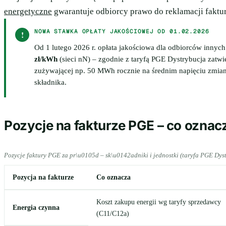
energetyczne
gwarantuje odbiorcy prawo do reklamacji faktu
NOWA STAWKA OPŁATY JAKOŚCIOWEJ OD 01.02.2026
!
Od 1 lutego 2026 r. opłata jakościowa dla odbiorców innych
zł/kWh
(sieci nN) – zgodnie z taryfą PGE Dystrybucja zatwi
zużywającej np. 50 MWh rocznie na średnim napięciu zmiana
składnika.
Pozycje na fakturze PGE – co oznacz
Pozycje faktury PGE za pr\u0105d – sk\u0142adniki i jednostki (taryfa PGE Dys
Pozycja na fakturze
Co oznacza
Koszt zakupu energii wg taryfy sprzedawcy
Energia czynna
(C11/C12a)