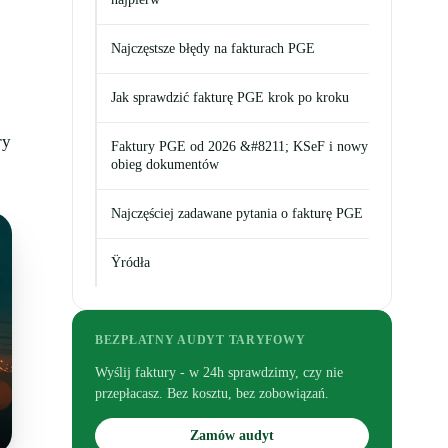
Najczęstsze błędy na fakturach PGE
Jak sprawdzić fakturę PGE krok po kroku
ry
Faktury PGE od 2026 &#8211; KSeF i nowy
obieg dokumentów
Najczęściej zadawane pytania o fakturę PGE
Ÿródła
BEZPŁATNY AUDYT TARYFOWY
Wyślij faktury - w 24h sprawdzimy, czy nie
przepłacasz. Bez kosztu, bez zobowiązań.
Zamów audyt