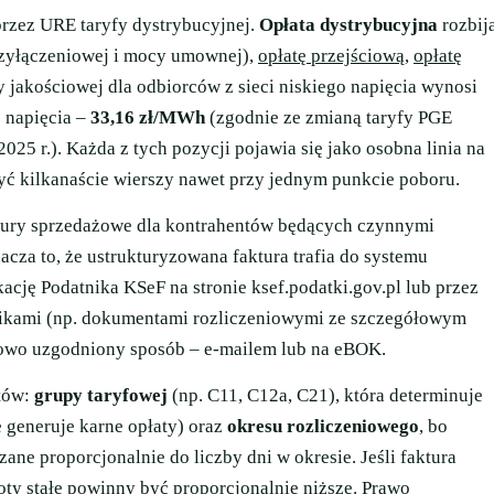
przez URE taryfy dystrybucyjnej.
Opłata dystrybucyjna
rozbij
przyłączeniowej i mocy umownej),
opłatę przejściową
,
opłatę
y jakościowej dla odbiorców z sieci niskiego napięcia wynosi
o napięcia –
33,16 zł/MWh
(zgodnie ze zmianą taryfy PGE
25 r.). Każda z tych pozycji pojawia się jako osobna linia na
ć kilkanaście wierszy nawet przy jednym punkcie poboru.
tury sprzedażowe dla kontrahentów będących czynnymi
cza to, że ustrukturyzowana faktura trafia do systemu
ację Podatnika KSeF na stronie ksef.podatki.gov.pl lub przez
znikami (np. dokumentami rozliczeniowymi ze szczegółowym
sowo uzgodniony sposób – e-mailem lub na eBOK.
ntów:
grupy taryfowej
(np. C11, C12a, C21), która determinuje
generuje karne opłaty) oraz
okresu rozliczeniowego
, bo
ane proporcjonalnie do liczby dni w okresie. Jeśli faktura
ty stałe powinny być proporcjonalnie niższe.
Prawo