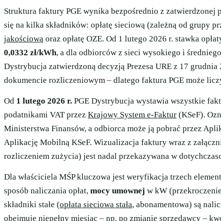
Struktura faktury PGE wynika bezpośrednio z zatwierdzonej 
się na kilka składników: opłatę sieciową (zależną od grupy 
jakościową
oraz opłatę OZE. Od 1 lutego 2026 r. stawka opłat
0,0332 zł/kWh
, a dla odbiorców z sieci wysokiego i średnieg
Dystrybucja zatwierdzoną decyzją Prezesa URE z 17 grudnia 20
dokumencie rozliczeniowym – dlatego faktura PGE może liczy
Od
1 lutego 2026 r.
PGE Dystrybucja wystawia wszystkie fak
podatnikami VAT przez
Krajowy System e-Faktur
(KSeF). Ozna
Ministerstwa Finansów, a odbiorca może ją pobrać przez Aplik
Aplikację Mobilną KSeF. Wizualizacja faktury wraz z załąc
rozliczeniem zużycia) jest nadal przekazywana w dotychcza
Dla właściciela MŚP kluczowa jest weryfikacja trzech eleme
sposób naliczania opłat,
mocy umownej
w kW (przekroczenie 
składniki stałe (
opłata sieciowa stała
, abonamentowa) są nalicz
obejmuje niepełny miesiąc – np. po zmianie sprzedawcy – kwo