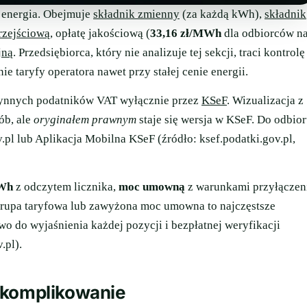
a energia. Obejmuje
składnik zmienny
(za każdą kWh),
składnik
rzejściową
, opłatę jakościową (
33,16 zł/MWh
dla odbiorców n
jną
. Przedsiębiorca, który nie analizuje tej sekcji, traci kontrolę
 taryfy operatora nawet przy stałej cenie energii.
zynnych podatników VAT wyłącznie przez
KSeF
. Wizualizacja z
ób, ale
oryginałem prawnym
staje się wersja w KSeF. Do odbio
.pl lub Aplikacja Mobilna KSeF (źródło: ksef.podatki.gov.pl,
kWh
z odczytem licznika,
moc umowną
z warunkami przyłączen
grupa taryfowa lub zawyżona moc umowna to najczęstsze
o do wyjaśnienia każdej pozycji i bezpłatnej weryfikacji
.pl).
skomplikowanie