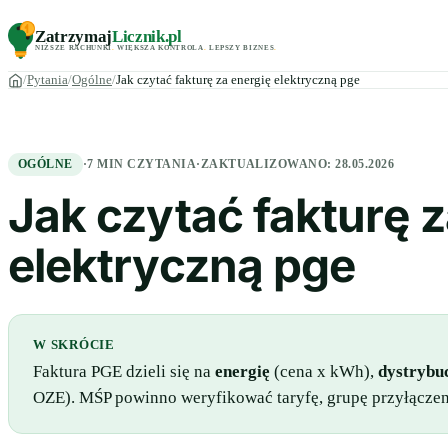
Zatrzymaj
Licznik
.pl
NIŻSZE RACHUNKI
.
WIĘKSZA KONTROLA
.
LEPSZY BIZNES
.
Pytania
Ogólne
Jak czytać fakturę za energię elektryczną pge
OGÓLNE
·
7 MIN CZYTANIA
·
ZAKTUALIZOWANO:
28.05.2026
Jak czytać fakturę z
elektryczną pge
W SKRÓCIE
Faktura PGE dzieli się na
energię
(cena x kWh),
dystrybu
OZE). MŚP powinno weryfikować taryfę, grupę przyłączeni