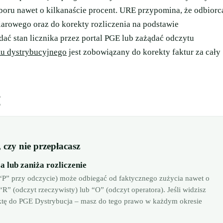
oboru nawet o kilkanaście procent. URE przypomina, że odbiorc
arowego oraz do korekty rozliczenia na podstawie
dać stan licznika przez portal PGE lub zażądać odczytu
mu dystrybucyjnego
jest zobowiązany do korekty faktur za cały
E
 czy nie przepłacasz
 lub zaniża rozliczenie
 “P” przy odczycie) może odbiegać od faktycznego zużycia nawet o
R” (odczyt rzeczywisty) lub “O” (odczyt operatora). Jeśli widzisz
ektę do PGE Dystrybucja – masz do tego prawo w każdym okresie