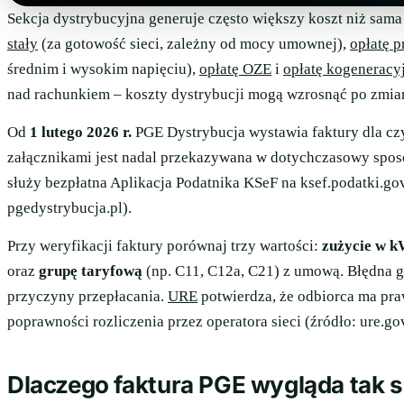
Sekcja dystrybucyjna generuje często większy koszt niż sam
stały
(za gotowość sieci, zależny od mocy umownej),
opłatę p
średnim i wysokim napięciu),
opłatę OZE
i
opłatę kogeneracy
nad rachunkiem – koszty dystrybucji mogą wzrosnąć po zmianie
Od
1 lutego 2026 r.
PGE Dystrybucja wystawia faktury dla c
załącznikami jest nadal przekazywana w dotychczasowy spos
służy bezpłatna Aplikacja Podatnika KSeF na ksef.podatki.gov
pgedystrybucja.pl).
Przy weryfikacji faktury porównaj trzy wartości:
zużycie w 
oraz
grupę taryfową
(np. C11, C12a, C21) z umową. Błędna 
przyczyny przepłacania.
URE
potwierdza, że odbiorca ma praw
poprawności rozliczenia przez operatora sieci (źródło: ure.gov
Dlaczego faktura PGE wygląda tak 