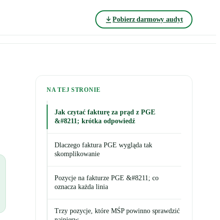
Pobierz darmowy audyt
NA TEJ STRONIE
Jak czytać fakturę za prąd z PGE
&#8211; krótka odpowiedź
Dlaczego faktura PGE wygląda tak
skomplikowanie
Pozycje na fakturze PGE &#8211; co
oznacza każda linia
Trzy pozycje, które MŚP powinno sprawdzić
najpierw