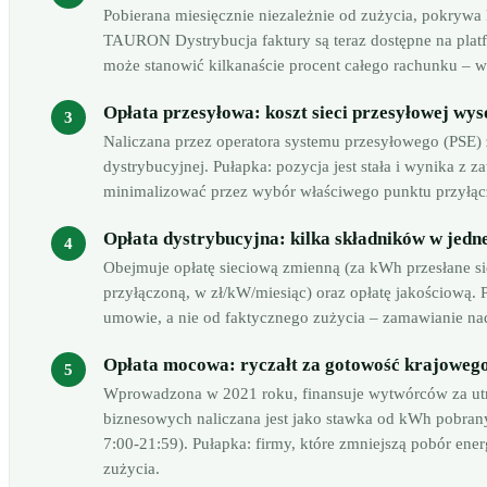
Pobierana miesięcznie niezależnie od zużycia, pokrywa k
TAURON Dystrybucja faktury są teraz dostępne na platf
może stanowić kilkanaście procent całego rachunku – 
Opłata przesyłowa: koszt sieci przesyłowej wys
Naliczana przez operatora systemu przesyłowego (PSE) za
dystrybucyjnej. Pułapka: pozycja jest stała i wynika z z
minimalizować przez wybór właściwego punktu przyłącz
Opłata dystrybucyjna: kilka składników w jednej
Obejmuje opłatę sieciową zmienną (za kWh przesłane sie
przyłączoną, w zł/kW/miesiąc) oraz opłatę jakościową. 
umowie, a nie od faktycznego zużycia – zamawianie nad
Opłata mocowa: ryczałt za gotowość krajowego
Wprowadzona w 2021 roku, finansuje wytwórców za ut
biznesowych naliczana jest jako stawka od kWh pobra
7:00-21:59). Pułapka: firmy, które zmniejszą pobór ene
zużycia.