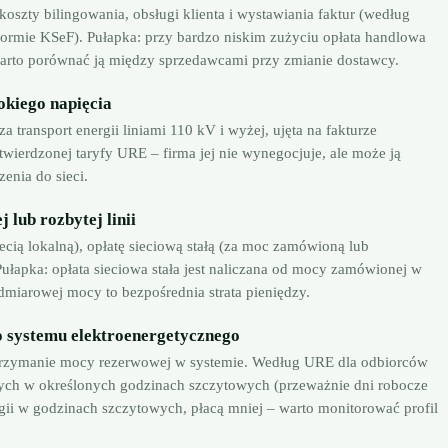
oszty bilingowania, obsługi klienta i wystawiania faktur (według
ormie KSeF). Pułapka: przy bardzo niskim zużyciu opłata handlowa
warto porównać ją między sprzedawcami przy zmianie dostawcy.
okiego napięcia
 transport energii liniami 110 kV i wyżej, ujęta na fakturze
atwierdzonej taryfy URE – firma jej nie wynegocjuje, ale może ją
enia do sieci.
 lub rozbytej linii
cią lokalną), opłatę sieciową stałą (za moc zamówioną lub
Pułapka: opłata sieciowa stała jest naliczana od mocy zamówionej w
miarowej mocy to bezpośrednia strata pieniędzy.
 systemu elektroenergetycznego
rzymanie mocy rezerwowej w systemie. Według URE dla odbiorców
nych w określonych godzinach szczytowych (przeważnie dni robocze
rgii w godzinach szczytowych, płacą mniej – warto monitorować profil