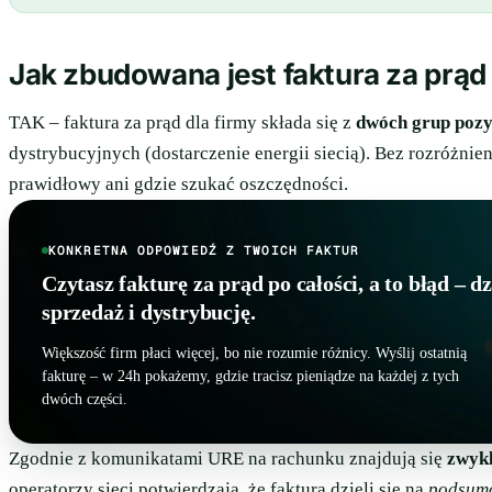
Jak zbudowana jest faktura za prąd 
TAK – faktura za prąd dla firmy składa się z
dwóch grup pozy
dystrybucyjnych (dostarczenie energii siecią). Bez rozróżnien
prawidłowy ani gdzie szukać oszczędności.
KONKRETNA ODPOWIEDŹ Z TWOICH FAKTUR
Czytasz fakturę za prąd po całości, a to błąd – dz
sprzedaż i dystrybucję.
Większość firm płaci więcej, bo nie rozumie różnicy. Wyślij ostatnią
fakturę – w 24h pokażemy, gdzie tracisz pieniądze na każdej z tych
dwóch części.
Zgodnie z komunikatami URE na rachunku znajdują się
zwykl
operatorzy sieci potwierdzają, że faktura dzieli się na
podsum