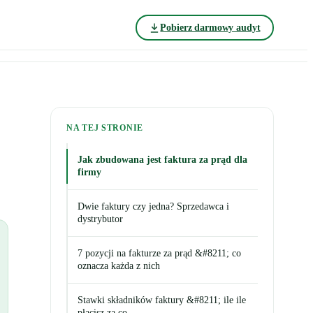
Pobierz darmowy audyt
NA TEJ STRONIE
Jak zbudowana jest faktura za prąd dla
firmy
Dwie faktury czy jedna? Sprzedawca i
dystrybutor
7 pozycji na fakturze za prąd &#8211; co
oznacza każda z nich
Stawki składników faktury &#8211; ile ile
płacisz za co