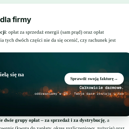
dla firmy
cji
: opłat za sprzedaż energii (sam prąd) oraz opłat
ia tych dwóch części nie da się ocenić, czy rachunek jest
ielą się na
Sprawdź swoją fakturę
→
Całkowicie darmowe.
oddzwaniamy w 2h · Twoje dane zostają u nas
e dwie grupy opłat – za sprzedaż i za dystrybucję
, a
owanie
(kwota do zapłaty, okres rozliczeniowy, zużycie) oraz