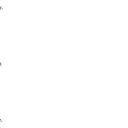
y,
i
ą
ę
e
,
e