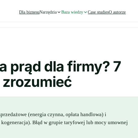
Dla biznesu
Narzędzia
Baza wiedzy
Case studies
O autorze
a prąd dla firmy? 7
a zrozumieć
y sprzedażowe (energia czynna, opłata handlowa) i
, kogeneracja). Błąd w grupie taryfowej lub mocy umownej