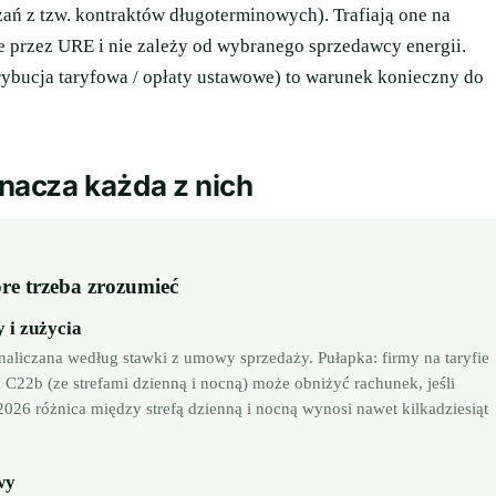
ań z tzw. kontraktów długoterminowych). Trafiają one na
ie przez URE i nie zależy od wybranego sprzedawcy energii.
rybucja taryfowa / opłaty ustawowe) to warunek konieczny do
znacza każda z nich
óre trzeba zrozumieć
 i zużycia
naliczana według stawki z umowy sprzedaży. Pułapka: firmy na taryfie
a C22b (ze strefami dzienną i nocną) może obniżyć rachunek, jeśli
026 różnica między strefą dzienną i nocną wynosi nawet kilkadziesiąt
wy