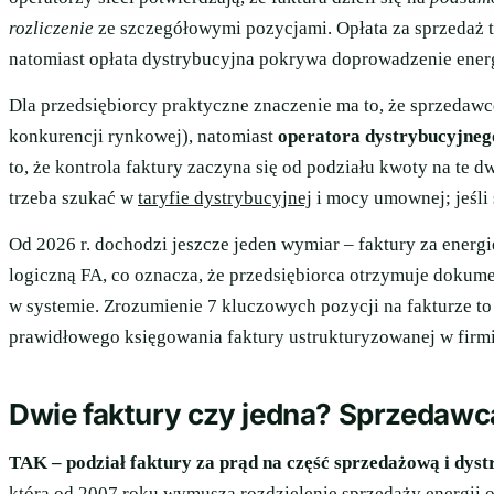
rozliczenie
ze szczegółowymi pozycjami. Opłata za sprzedaż t
natomiast opłata dystrybucyjna pokrywa doprowadzenie energ
Dla przedsiębiorcy praktyczne znaczenie ma to, że sprzedawc
konkurencji rynkowej), natomiast
operatora dystrybucyjnego
to, że kontrola faktury zaczyna się od podziału kwoty na te d
trzeba szukać w
taryfie dystrybucyjnej
i mocy umownej; jeśli
Od 2026 r. dochodzi jeszcze jeden wymiar – faktury za energ
logiczną FA, co oznacza, że przedsiębiorca otrzymuje doku
w systemie. Zrozumienie 7 kluczowych pozycji na fakturze to 
prawidłowego księgowania faktury ustrukturyzowanej w firmi
Dwie faktury czy jedna? Sprzedawca
TAK – podział faktury za prąd na część sprzedażową i dys
która od 2007 roku wymusza rozdzielenie sprzedaży energii od