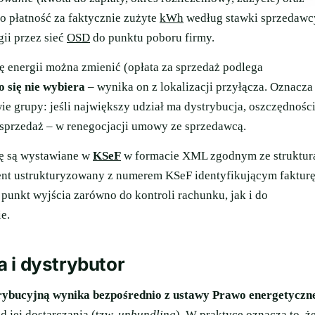
o płatność za faktycznie zużyte
kWh
według stawki sprzedawc
ii przez sieć
OSD
do punktu poboru firmy.
ę energii można zmienić (opłata za sprzedaż podlega
 się nie wybiera
– wynika on z lokalizacji przyłącza. Oznacza
wie grupy: jeśli największy udział ma dystrybucja, oszczędnośc
 sprzedaż – w renegocjacji umowy ze sprzedawcą.
ię są wystawiane w
KSeF
w formacie XML zgodnym ze struktur
ment ustrukturyzowany z numerem KSeF identyfikującym faktur
punkt wyjścia zarówno do kontroli rachunku, jak i do
e.
 i dystrybutor
trybucyjną wynika bezpośrednio z ustawy Prawo energetyczn
 jej dostarczania (tzw.
unbundling
). W praktyce oznacza to, ż