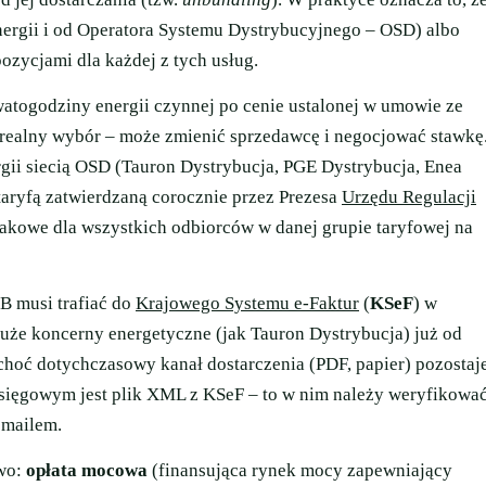
ergii i od Operatora Systemu Dystrybucyjnego – OSD) albo
ozycjami dla każdej z tych usług.
watogodziny energii czynnej po cenie ustalonej w umowie ze
 realny wybór – może zmienić sprzedawcę i negocjować stawkę
gii siecią OSD (Tauron Dystrybucja, PGE Dystrybucja, Enea
 taryfą zatwierdzaną corocznie przez Prezesa
Urzędu Regulacji
dnakowe dla wszystkich odbiorców w danej grupie taryfowej na
B musi trafiać do
Krajowego Systemu e-Faktur
(
KSeF
) w
e koncerny energetyczne (jak Tauron Dystrybucja) już od
choć dotychczasowy kanał dostarczenia (PDF, papier) pozostaj
księgowym jest plik XML z KSeF – to w nim należy weryfikowa
 mailem.
wo:
opłata mocowa
(finansująca rynek mocy zapewniający