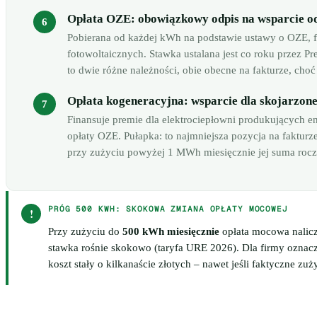
Opłata OZE: obowiązkowy odpis na wsparcie o
Pobierana od każdej kWh na podstawie ustawy o OZE, fi
fotowoltaicznych. Stawka ustalana jest co roku przez Pr
to dwie różne należności, obie obecne na fakturze, ch
Opłata kogeneracyjna: wsparcie dla skojarzonej
Finansuje premie dla elektrociepłowni produkujących en
opłaty OZE. Pułapka: to najmniejsza pozycja na fakturze
przy zużyciu powyżej 1 MWh miesięcznie jej suma roczn
PRÓG 500 KWH: SKOKOWA ZMIANA OPŁATY MOCOWEJ
!
Przy zużyciu do
500 kWh miesięcznie
opłata mocowa nalicza
stawka rośnie skokowo (taryfa URE 2026). Dla firmy oznacz
koszt stały o kilkanaście złotych – nawet jeśli faktyczne zu