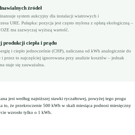
dnawialnych źródeł
nansuje system aukcyjny dla instalacji wiatrowych i
ezesa URE. Pułapka: pozycja jest często mylona z opłatą ekologiczną –
oć OZE ma zazwyczaj wyższą wartość.
 produkcji ciepła i prądu
ergię i ciepło jednocześnie (CHP), naliczana od kWh analogicznie do
 i przez to najczęściej ignorowana przy analizie kosztów – jednak
a staje się zauważalna.
na jest według najniższej stawki ryczałtowej, powyżej tego progu
a to, że przekroczenie 500 kWh w skali miesiąca podnosi miesięczny
życie wzrosło tylko o 1 kWh.