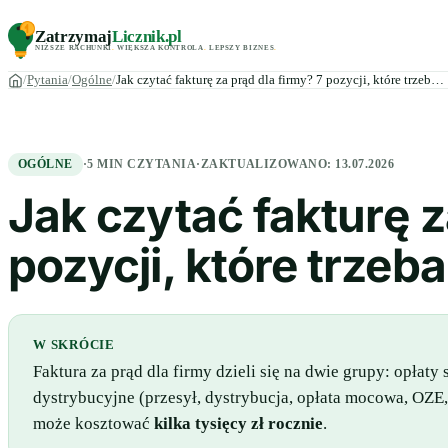
Zatrzymaj
Licznik
.pl
NIŻSZE RACHUNKI
.
WIĘKSZA KONTROLA
.
LEPSZY BIZNES
.
Pytania
Ogólne
Jak czytać fakturę za prąd dla firmy? 7 pozycji, które trzeb…
OGÓLNE
·
5 MIN CZYTANIA
·
ZAKTUALIZOWANO:
13.07.2026
Jak czytać fakturę z
pozycji, które trzeb
W SKRÓCIE
Faktura za prąd dla firmy dzieli się na dwie grupy: opłat
dystrybucyjne (przesył, dystrybucja, opłata mocowa, OZE
może kosztować
kilka tysięcy zł rocznie
.