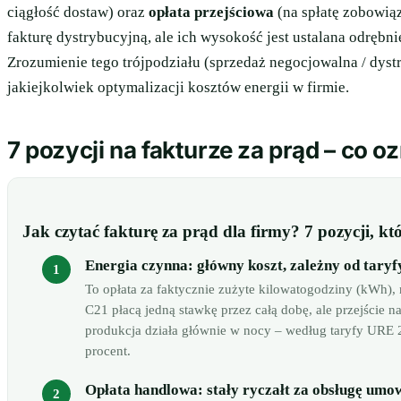
ciągłość dostaw) oraz
opłata przejściowa
(na spłatę zobowiąz
fakturę dystrybucyjną, ale ich wysokość jest ustalana odrębn
Zrozumienie tego trójpodziału (sprzedaż negocjowalna / dyst
jakiejkolwiek optymalizacji kosztów energii w firmie.
7 pozycji na fakturze za prąd – co o
Jak czytać fakturę za prąd dla firmy? 7 pozycji, kt
Energia czynna: główny koszt, zależny od taryfy
To opłata za faktycznie zużyte kilowatogodziny (kWh), 
C21 płacą jedną stawkę przez całą dobę, ale przejście n
produkcja działa głównie w nocy – według taryfy URE 2
procent.
Opłata handlowa: stały ryczałt za obsługę umo