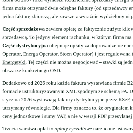
firma może otrzymać dwie odrębne faktury (od sprzedawcy en
jedną fakturę zbiorczą, ale zawsze z wyraźnie wydzielonymi p
Część sprzedażowa
zawiera opłatę za faktycznie zużyte kilo
sprzedawcą. To jedyny element rachunku, w którym firma ma
Część dystrybucyjna
obejmuje opłaty za doprowadzenie ener
Operator, Energa Operator, Stoen Operator) i jest regulowana
Energetyki
. Tej części nie można negocjować – stawki są je
obszarze konkretnego OSD.
Dodatkowo od 2026 roku każda faktura wystawiana firmie B2
formacie ustrukturyzowanym XML zgodnym ze schemą FA. Duż
stycznia 2026 wystawiają faktury dystrybucyjne przez KSeF, 
utrzymany równolegle. Dla firmy oznacza to, że oryginałem 
ceny jednostkowe i sumy VAT, a nie w wersji PDF przesyłanej
Trzecia warstwa opłat to
opłaty ryczałtowe
narzucone ustawo