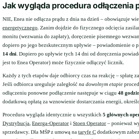
Jak wygląda procedura odłączenia 
NIE, Enea nie odłącza prądu z dnia na dzień – obowiązuje wie
energetycznego
. Zanim dojdzie do fizycznego odcięcia zasil
monitu (wezwania do zapłaty), doręczenie pisemnego wezwa
dopiero po jego bezskutecznym upływie – powiadomienie o
14 dni
. Dopiero po upływie tych 14 dni od doręczenia powia
jest to Enea Operator) może fizycznie odłączyć licznik.
Każdy z tych etapów daje odbiorcy czas na reakcję – spłatę za
Jeśli odbiorca ureguluje zaległość
na dowolnym etapie
proced
odłączeniu ponowne podłączenie następuje w ciągu
48 godzi
dodatkową opłatą za wznowienie dostarczania energii, okreś
Procedura wygląda identycznie u wszystkich
5 głównych ope
Dystrybucja
,
Energa-Operator
i
Stoen Operator
– ponieważ wy
sprzedawcy. Dla MŚP z umową na
taryfę C
dodatkowym zabezp