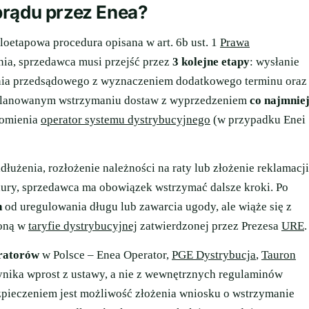
prądu przez Enea?
loetapowa procedura opisana w art. 6b ust. 1
Prawa
ania, sprzedawca musi przejść przez
3 kolejne etapy
: wysłanie
nia przedsądowego z wyznaczeniem dodatkowego terminu oraz
 planowanym wstrzymaniu dostaw z wyprzedzeniem
co najmnie
domienia
operator systemu dystrybucyjnego
(w przypadku Enei
dłużenia, rozłożenie należności na raty lub złożenie reklamacji
ury, sprzedawca ma obowiązek wstrzymać dalsze kroki. Po
n
od uregulowania długu lub zawarcia ugody, ale wiąże się z
loną w
taryfie dystrybucyjnej
zatwierdzonej przez Prezesa
URE
.
ratorów
w Polsce – Enea Operator,
PGE Dystrybucja
,
Tauron
nika wprost z ustawy, a nie z wewnętrznych regulaminów
ieczeniem jest możliwość złożenia wniosku o wstrzymanie