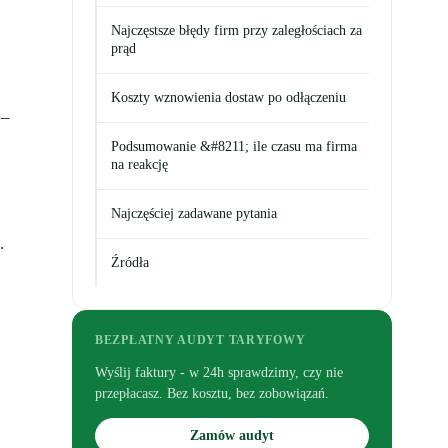
Najczęstsze błędy firm przy zaległościach za
prąd
Koszty wznowienia dostaw po odłączeniu
 –
j
Podsumowanie &#8211; ile czasu ma firma
na reakcję
Najczęściej zadawane pytania
.
Źródła
BEZPŁATNY AUDYT TARYFOWY
Wyślij faktury - w 24h sprawdzimy, czy nie
przepłacasz. Bez kosztu, bez zobowiązań.
Zamów audyt