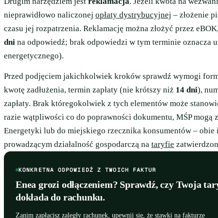
Drugim narzędziem jest
reklamacja
. Jeżeli kwota na wezwani
nieprawidłowo naliczonej
opłaty dystrybucyjnej
– złożenie p
czasu jej rozpatrzenia. Reklamację można złożyć przez eBOK
dni
na odpowiedź; brak odpowiedzi w tym terminie oznacza uzn
energetycznego).
Przed podjęciem jakichkolwiek kroków sprawdź wymogi form
kwotę zadłużenia, termin zapłaty (nie krótszy niż
14 dni
), nu
zapłaty. Brak któregokolwiek z tych elementów może stanow
razie wątpliwości co do poprawności dokumentu, MŚP mogą 
Energetyki lub do miejskiego rzecznika konsumentów – obie 
prowadzącym działalność gospodarczą na
taryfie
zatwierdzon
KONKRETNA ODPOWIEDŹ Z TWOICH FAKTUR
Enea grozi odłączeniem? Sprawdź, czy Twoja tary
dokłada do rachunku.
Zanim zapłacisz zaległy rachunek, upewnij się, że stawki na fakturze