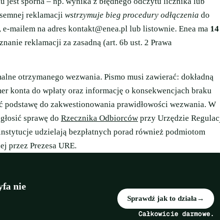
u jest sporna – np. wynika z błędnego odczytu licznika lub
isemnej reklamacji
wstrzymuje bieg procedury odłączenia
do
, e-mailem na adres
kontakt@enea.pl
lub listownie. Enea ma
14
anie reklamacji za zasadną (art. 6b ust. 2 Prawa
alne otrzymanego wezwania. Pismo musi zawierać: dokładną
mer konta do wpłaty oraz informację o konsekwencjach braku
ić podstawę do zakwestionowania prawidłowości wezwania. W
zgłosić sprawę do
Rzecznika Odbiorców
przy Urzędzie Regulac
instytucje udzielają bezpłatnych porad również podmiotom
ej przez Prezesa URE.
fa nie
Sprawdź jak to działa
→
Całkowicie darmowe.