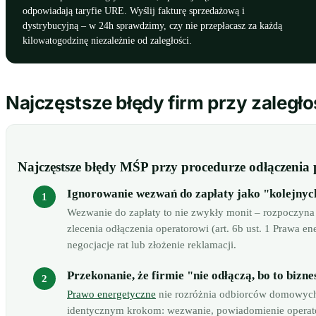
odpowiadają taryfie URE. Wyślij fakturę sprzedażową i
dystrybucyjną – w 24h sprawdzimy, czy nie przepłacasz za każdą
kilowatogodzinę niezależnie od zaległości.
Najczęstsze błędy firm przy zaległo
Najczęstsze błędy MŚP przy procedurze odłączenia
Ignorowanie wezwań do zapłaty jako "kolejnyc
Wezwanie do zapłaty to nie zwykły monit – rozpoczyna
zlecenia odłączenia operatorowi (art. 6b ust. 1 Prawa e
negocjacje rat lub złożenie reklamacji.
Przekonanie, że firmie "nie odłączą, bo to bizne
Prawo energetyczne
nie rozróżnia odbiorców domowych 
identycznym krokom: wezwanie, powiadomienie operatora