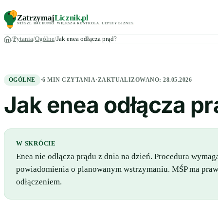
Zatrzymaj
Licznik
.pl
NIŻSZE RACHUNKI
.
WIĘKSZA KONTROLA
.
LEPSZY BIZNES
.
Pytania
Ogólne
Jak enea odłącza prąd?
OGÓLNE
·
6 MIN CZYTANIA
·
ZAKTUALIZOWANO:
28.05.2026
Jak enea odłącza pr
W SKRÓCIE
Enea nie odłącza prądu z dnia na dzień. Procedura wyma
powiadomienia o planowanym wstrzymaniu. MŚP ma prawo 
odłączeniem.