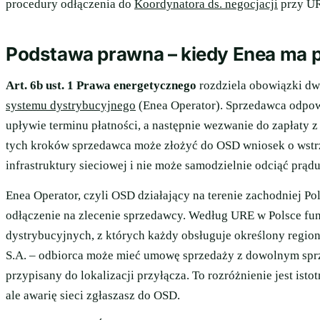
procedury odłączenia do
Koordynatora ds. negocjacji
przy UR
Podstawa prawna – kiedy Enea ma 
Art. 6b ust. 1 Prawa energetycznego
rozdziela obowiązki d
systemu dystrybucyjnego
(Enea Operator). Sprzedawca odpowi
upływie terminu płatności, a następnie wezwanie do zapłat
tych kroków sprzedawca może złożyć do OSD wniosek o wst
infrastruktury sieciowej i nie może samodzielnie odciąć prądu
Enea Operator, czyli OSD działający na terenie zachodniej Po
odłączenie na zlecenie sprzedawcy. Według URE w Polsce fu
dystrybucyjnych, z których każdy obsługuje określony region
S.A. – odbiorca może mieć umowę sprzedaży z dowolnym sprz
przypisany do lokalizacji przyłącza. To rozróżnienie jest ist
ale awarię sieci zgłaszasz do OSD.