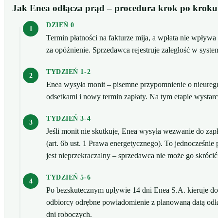
Jak Enea odłącza prąd – procedura krok po kroku
DZIEŃ 0
Termin płatności na fakturze mija, a wpłata nie wpływ
za opóźnienie. Sprzedawca rejestruje zaległość w syst
TYDZIEŃ 1-2
Enea wysyła monit – pisemne przypomnienie o nieureg
odsetkami i nowy termin zapłaty. Na tym etapie wystar
TYDZIEŃ 3-4
Jeśli monit nie skutkuje, Enea wysyła wezwanie do z
(art. 6b ust. 1 Prawa energetycznego). To jednocześni
jest nieprzekraczalny – sprzedawca nie może go skrócić
TYDZIEŃ 5-6
Po bezskutecznym upływie 14 dni Enea S.A. kieruje d
odbiorcy odrębne powiadomienie z planowaną datą odłą
dni roboczych.