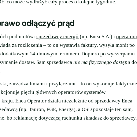
E, co może wydłużyć cały proces o kolejne tygodnie.
prawo odłączyć prąd
wóch podmiotów:
sprzedawcy energii
(np. Enea S.A.) i
operatora
ada za rozliczenia – to on wystawia faktury, wysyła monit po
y z dodatkowym 14-dniowym terminem. Dopiero po wyczerpaniu
rzymanie dostaw. Sam sprzedawca
nie ma fizycznego dostępu
do
.
lski, zarządza liniami i przyłączami – to on wykonuje faktyczne
nkcjonuje pięciu głównych operatorów systemów
 kraju. Enea Operator działa niezależnie od sprzedawcy Enea
edawcą (np. Tauron, PGE, Energa), a OSD pozostaje ten sam,
otne, bo reklamację dotyczącą rachunku składasz do sprzedawcy,