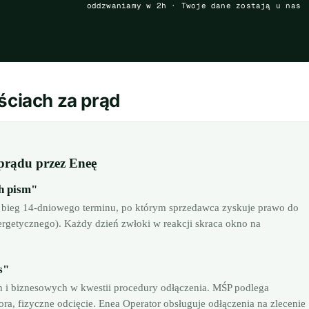
oddzwaniamy w 2h · Twoje dane zostają u nas
ściach za prąd
 prądu przez Eneę
h pism"
 bieg 14-dniowego terminu, po którym sprzedawca zyskuje prawo do
nergetycznego). Każdy dzień zwłoki w reakcji skraca okno na
s"
i biznesowych w kwestii procedury odłączenia. MŚP podlega
, fizyczne odcięcie. Enea Operator obsługuje odłączenia na zlecenie