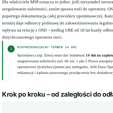
Dla właściciela MŚP oznacza to jedno: jeśli otrzymałeś wezw
uregulowanie należności, zanim sprawa trafi do operatora. O
popartego dokumentacją całej procedury upominawczej. Każde
termin) daje odbiorcy podstawę do zakwestionowania legalnoś
wpływa na relację z OSD – według URE od 18 lat każdy odbi
dotychczasowego operatora sieci.
NIEPRZEKRACZALNY TERMIN 14 DNI
!
Sprzedawca (np. Enea) musi dać minimum
14 dni na zapłat
uregulowania należności (art. 6b ust. 1 pkt 2 Prawa energet
operatorowi dystrybucyjnemu jest nielegalne. Jeśli Enea Op
reklamacji i żądania ponownego przyłączenia bez dodatkowy
Krok po kroku – od zaległości do od