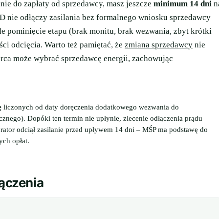
anie do zapłaty od sprzedawcy, masz jeszcze
minimum 14 dni
n
SD nie odłączy zasilania bez formalnego wniosku sprzedawcy
 pominięcie etapu (brak monitu, brak wezwania, zbyt krótki
ci odcięcia. Warto też pamiętać, że
zmiana sprzedawcy
nie
orca może wybrać sprzedawcę energii, zachowując
ę
liczonych od daty doręczenia dodatkowego wezwania do
ycznego). Dopóki ten termin nie upłynie, zlecenie odłączenia prądu
erator odciął zasilanie przed upływem 14 dni – MŚP ma podstawę do
ch opłat.
łączenia