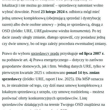
lokalizacji i nie można go zmienić – sprzedawcę natomiast wolno
wybrać dowolnie. Przed
23 lutego 2024 r.
odbiorca mógł mieć
jedną umowę kompleksową (obejmującą sprzedaż i dystrybucję
razem) albo dwie osobne umowy – jedną ze sprzedawcą, drugą z
OSD (źródło: URE,
UREgulowana wiedza konsumenta
). Po tej
dacie zasady uległy zmianie, dlatego sprawdź, czy posiadasz jedną
czy dwie umowy, bo od tego zależy procedura ewentualnej zmiany.
Prawo do wyboru
sprzedawcy prądu
przysługuje
od lipca 2007 r.
na podstawie art. 4j Prawa energetycznego – dotyczy to zarówno
gospodarstw domowych, jak i firm. Według danych URE, tylko w
pierwszym kwartale 2025 r. odnotowano
ponad 14 tys. zmian
sprzedawcy
(źródło: URE, raport I kw. 2025). Dla MŚP oznacza
to, że niezależnie od tego, czy dziś masz umowę kompleksową z
lokalnym sprzedawcą z urzędu, czy umowę rozdzieloną – możesz
porównać oferty konkurencyjnych sprzedawców. Listę
sprzedawców działających na terenie Twojego OSD znajdziesz na