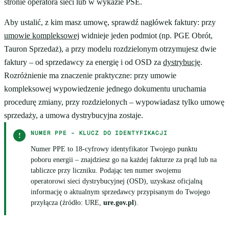
stronie operatora sieci lub w wykazie PSE.
Aby ustalić, z kim masz umowę, sprawdź nagłówek faktury: przy
umowie kompleksowej
widnieje jeden podmiot (np. PGE Obrót,
Tauron Sprzedaż), a przy modelu rozdzielonym otrzymujesz dwie
faktury – od sprzedawcy za energię i od OSD za
dystrybucję
.
Rozróżnienie ma znaczenie praktyczne: przy umowie
kompleksowej wypowiedzenie jednego dokumentu uruchamia
procedurę zmiany, przy rozdzielonych – wypowiadasz tylko umowę
sprzedaży, a umowa dystrybucyjna zostaje.
NUMER PPE – KLUCZ DO IDENTYFIKACJI
!
Numer PPE to 18-cyfrowy identyfikator Twojego punktu
poboru energii – znajdziesz go na każdej fakturze za prąd lub na
tabliczce przy liczniku. Podając ten numer swojemu
operatorowi sieci dystrybucyjnej (OSD), uzyskasz oficjalną
informację o aktualnym sprzedawcy przypisanym do Twojego
przyłącza (źródło: URE,
ure.gov.pl
).