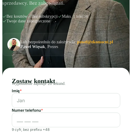
sprzedawcy. Bez zobowiązań.
Bez kosztów
Bez subskrypcji
Maks. 1 telefon
Twoje dane zabezpieczone
Lub bezpośrednio do założyciela:
pawel@ekomocni.pl
·
Paweł Więsak
, Prezes
Zostaw kontakt
Wypełnienie zajmuje 20 sekund.
Imię
*
Numer telefonu
*
9 cyfr, bez prefixu +48