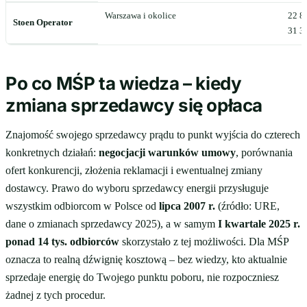
Warszawa i okolice
22 8
Stoen Operator
31 3
Po co MŚP ta wiedza – kiedy
zmiana sprzedawcy się opłaca
Znajomość swojego sprzedawcy prądu to punkt wyjścia do czterech
konkretnych działań:
negocjacji warunków umowy
, porównania
ofert konkurencji, złożenia reklamacji i ewentualnej zmiany
dostawcy. Prawo do wyboru sprzedawcy energii przysługuje
wszystkim odbiorcom w Polsce od
lipca 2007 r.
(źródło: URE,
dane o zmianach sprzedawcy 2025), a w samym
I kwartale 2025 r.
ponad 14 tys. odbiorców
skorzystało z tej możliwości. Dla MŚP
oznacza to realną dźwignię kosztową – bez wiedzy, kto aktualnie
sprzedaje energię do Twojego punktu poboru, nie rozpoczniesz
żadnej z tych procedur.