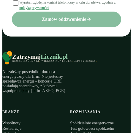
Wyrażam zgodę na kontakt telefoniczny w celu doradztwa, zgodnie z
polityką prywatności
.
Zamów oddzwonienie
Zatrzymaj
Licznik
.pl
NIŻSZE RACHUNKI
.
WIĘKSZA KONTROLA
.
LEPSZY BIZNES
.
Niezależny pośrednik i doradca
energetyczny dla firm. Nie jesteśmy
sprzedawcą energii - koncesje URE
posiadają sprzedawcy, z którymi
współpracujemy (m.in. AXPO, PGE).
BRANŻE
ROZWIĄZANIA
Wspólnoty
Spółdzielnie energetyczne
Restauracje
Test gotowości spółdzielni