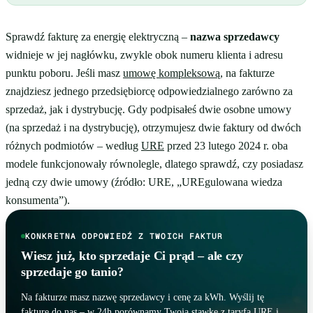
Sprawdź fakturę za energię elektryczną –
nazwa sprzedawcy
widnieje w jej nagłówku, zwykle obok numeru klienta i adresu
punktu poboru. Jeśli masz
umowę kompleksową
, na fakturze
znajdziesz jednego przedsiębiorcę odpowiedzialnego zarówno za
sprzedaż, jak i dystrybucję. Gdy podpisałeś dwie osobne umowy
(na sprzedaż i na dystrybucję), otrzymujesz dwie faktury od dwóch
różnych podmiotów – według
URE
przed 23 lutego 2024 r. oba
modele funkcjonowały równolegle, dlatego sprawdź, czy posiadasz
jedną czy dwie umowy (źródło: URE, „UREgulowana wiedza
konsumenta”).
KONKRETNA ODPOWIEDŹ Z TWOICH FAKTUR
Wiesz już, kto sprzedaje Ci prąd – ale czy
sprzedaje go tanio?
Na fakturze masz nazwę sprzedawcy i cenę za kWh. Wyślij tę
fakturę do nas – w 24h porównamy Twoją stawkę z taryfą URE i