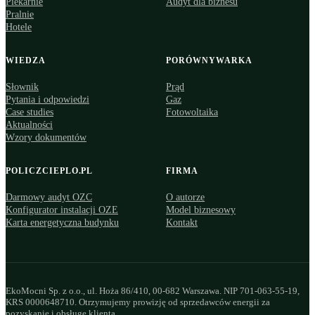
Piekarnie
Audyt dla biznesu
Pralnie
Hotele
WIEDZA
PORÓWNYWARKA
Słownik
Prąd
Pytania i odpowiedzi
Gaz
Case studies
Fotowoltaika
Aktualności
Wzory dokumentów
POLICZCIEPLO.PL
FIRMA
Darmowy audyt OZC
O autorze
Konfigurator instalacji OZE
Model biznesowy
Karta energetyczna budynku
Kontakt
EkoMocni Sp. z o.o., ul. Hoża 86/410, 00-682 Warszawa. NIP 701-063-55-19,
KRS 0000648710. Otrzymujemy prowizję od sprzedawców energii za
pozyskanie i obsługę klienta.