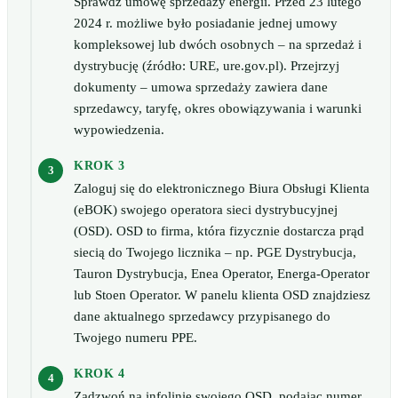
Sprawdź umowę sprzedaży energii. Przed 23 lutego
2024 r. możliwe było posiadanie jednej umowy
kompleksowej lub dwóch osobnych – na sprzedaż i
dystrybucję (źródło: URE, ure.gov.pl). Przejrzyj
dokumenty – umowa sprzedaży zawiera dane
sprzedawcy, taryfę, okres obowiązywania i warunki
wypowiedzenia.
KROK 3
Zaloguj się do elektronicznego Biura Obsługi Klienta
(eBOK) swojego operatora sieci dystrybucyjnej
(OSD). OSD to firma, która fizycznie dostarcza prąd
siecią do Twojego licznika – np. PGE Dystrybucja,
Tauron Dystrybucja, Enea Operator, Energa-Operator
lub Stoen Operator. W panelu klienta OSD znajdziesz
dane aktualnego sprzedawcy przypisanego do
Twojego numeru PPE.
KROK 4
Zadzwoń na infolinię swojego OSD, podając numer