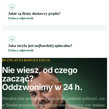
→
Jakie są firmy dostawcy prądu?
Zobacz odpowiedź
→
Jaka taryfa jest najbardziej opłacalna?
Zobacz odpowiedź
BEZPŁATNA KONSULTACJA
Nie wiesz, od czego
zacząć?
Oddzwonimy w 24 h.
Doradca (nie sprzedawca) zadzwoni i pomoże policzyć, czy
w Twoim przypadku ma większy sens magazyn, czy zmiana