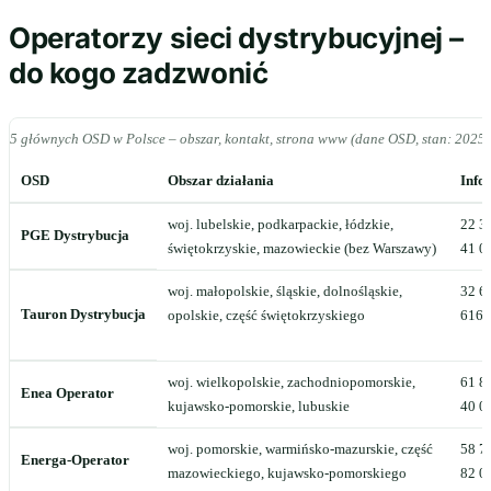
Operatorzy sieci dystrybucyjnej –
do kogo zadzwonić
5 głównych OSD w Polsce – obszar, kontakt, strona www (dane OSD, stan: 2025)
OSD
Obszar działania
Infol
woj. lubelskie, podkarpackie, łódzkie,
22 3
PGE Dystrybucja
świętokrzyskie, mazowieckie (bez Warszawy)
41 0
woj. małopolskie, śląskie, dolnośląskie,
32 6
Tauron Dystrybucja
opolskie, część świętokrzyskiego
616
woj. wielkopolskie, zachodniopomorskie,
61 8
Enea Operator
kujawsko-pomorskie, lubuskie
40 0
woj. pomorskie, warmińsko-mazurskie, część
58 7
Energa-Operator
mazowieckiego, kujawsko-pomorskiego
82 0