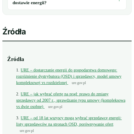
dostawie energii?
Źródła
Źródła
URE – dostarczanie energii do gospodarstwa domowego:
rozróżnienie dystrybutora (OSD) i sprzedawcy, model umowy
kompleksowej vs rozdzielonej
ure.gov.pl
URE – jak wybrać ofertę na prąd: prawo do zmiany
sprzedawcy od 2007 r., sprawdzanie typu umowy (kompleksowa
vs dwie osobne)
ure.gov.pl
URE – od 18 lat wszyscy mogą wybrać sprzedawcę energii:
listy sprzedawców na stronach OSD, porównywanie ofert
ure.gov.pl