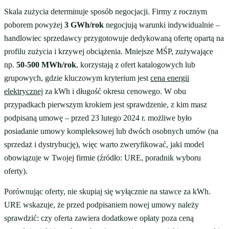
Skala zużycia determinuje sposób negocjacji. Firmy z rocznym
poborem powyżej
3 GWh/rok
negocjują warunki indywidualnie –
handlowiec sprzedawcy przygotowuje dedykowaną ofertę opartą na
profilu zużycia i krzywej obciążenia. Mniejsze MŚP, zużywające
np.
50-500 MWh/rok
, korzystają z ofert katalogowych lub
grupowych, gdzie kluczowym kryterium jest
cena energii
elektrycznej
za kWh i długość okresu cenowego. W obu
przypadkach pierwszym krokiem jest sprawdzenie, z kim masz
podpisaną umowę – przed 23 lutego 2024 r. możliwe było
posiadanie umowy kompleksowej lub dwóch osobnych umów (na
sprzedaż i dystrybucję), więc warto zweryfikować, jaki model
obowiązuje w Twojej firmie (źródło: URE, poradnik wyboru
oferty).
Porównując oferty, nie skupiaj się wyłącznie na stawce za kWh.
URE wskazuje, że przed podpisaniem nowej umowy należy
sprawdzić: czy oferta zawiera dodatkowe opłaty poza ceną