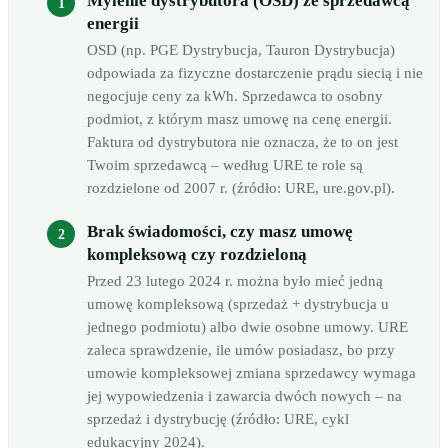
Mylenie dystrybutora (OSD) ze sprzedawcą
energii
OSD (np. PGE Dystrybucja, Tauron Dystrybucja)
odpowiada za fizyczne dostarczenie prądu siecią i nie
negocjuje ceny za kWh. Sprzedawca to osobny
podmiot, z którym masz umowę na cenę energii.
Faktura od dystrybutora nie oznacza, że to on jest
Twoim sprzedawcą – według URE te role są
rozdzielone od 2007 r. (źródło: URE, ure.gov.pl).
Brak świadomości, czy masz umowę
kompleksową czy rozdzieloną
Przed 23 lutego 2024 r. można było mieć jedną
umowę kompleksową (sprzedaż + dystrybucja u
jednego podmiotu) albo dwie osobne umowy. URE
zaleca sprawdzenie, ile umów posiadasz, bo przy
umowie kompleksowej zmiana sprzedawcy wymaga
jej wypowiedzenia i zawarcia dwóch nowych – na
sprzedaż i dystrybucję (źródło: URE, cykl
edukacyjny 2024).