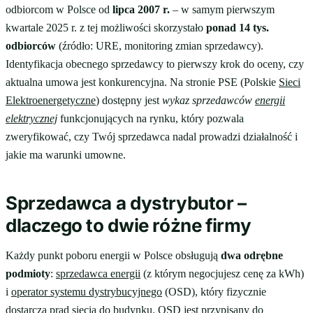
odbiorcom w Polsce od
lipca 2007 r.
– w samym pierwszym
kwartale 2025 r. z tej możliwości skorzystało
ponad 14 tys.
odbiorców
(źródło: URE, monitoring zmian sprzedawcy).
Identyfikacja obecnego sprzedawcy to pierwszy krok do oceny, czy
aktualna umowa jest konkurencyjna. Na stronie PSE (Polskie
Sieci
Elektroenergetyczne
) dostępny jest
wykaz sprzedawców
energii
elektrycznej
funkcjonujących na rynku, który pozwala
zweryfikować, czy Twój sprzedawca nadal prowadzi działalność i
jakie ma warunki umowne.
Sprzedawca a dystrybutor –
dlaczego to dwie różne firmy
Każdy punkt poboru energii w Polsce obsługują
dwa odrębne
podmioty
:
sprzedawca energii
(z którym negocjujesz cenę za kWh)
i
operator systemu dystrybucyjnego
(OSD), który fizycznie
dostarcza prąd siecią do budynku. OSD jest przypisany do