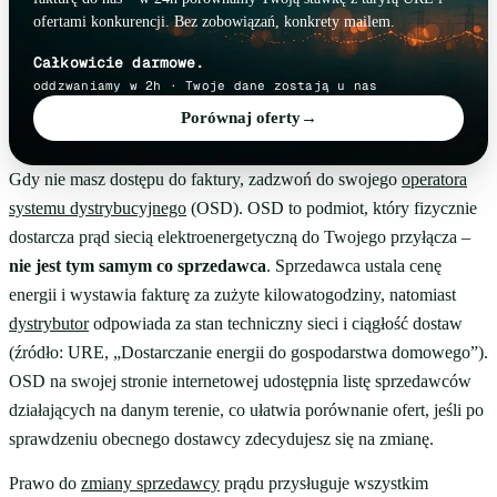
ofertami konkurencji. Bez zobowiązań, konkrety mailem.
Całkowicie darmowe.
oddzwaniamy w 2h · Twoje dane zostają u nas
Porównaj oferty
→
Gdy nie masz dostępu do faktury, zadzwoń do swojego
operatora
systemu dystrybucyjnego
(OSD). OSD to podmiot, który fizycznie
dostarcza prąd siecią elektroenergetyczną do Twojego przyłącza –
nie jest tym samym co sprzedawca
. Sprzedawca ustala cenę
energii i wystawia fakturę za zużyte kilowatogodziny, natomiast
dystrybutor
odpowiada za stan techniczny sieci i ciągłość dostaw
(źródło: URE, „Dostarczanie energii do gospodarstwa domowego”).
OSD na swojej stronie internetowej udostępnia listę sprzedawców
działających na danym terenie, co ułatwia porównanie ofert, jeśli po
sprawdzeniu obecnego dostawcy zdecydujesz się na zmianę.
Prawo do
zmiany sprzedawcy
prądu przysługuje wszystkim