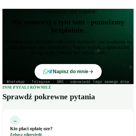
Zawsze lepiej mieć wsparcie
Nie zostawaj z tym sam - pomożemy
bezpłatnie.
Doradztwo jest dla Ciebie całkowicie darmowe - nie zarabiamy na
Tobie, prowizję płaci sprzedawca. Napisz wprost, a sprawdzimy
Twoją taryfę i fakturę bez zobowiązań.
Napisz do mnie
WhatsApp · Telegram · SMS · odpowiedź tego samego dnia
INNI PYTALI RÓWNIEŻ
Sprawdź pokrewne pytania
→
Kto płaci opłatę oze?
Zobacz odpowiedź