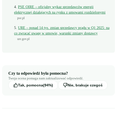
PSE OIRE – oficjalny wykaz sprzedawców energii
elektrycznej działających na rynku z umowami rozdzielonymi
pse.pl
URE – ponad 14 tys. zmian sprzedawcy prądu w Q1 2025: na
co zwracać uwagę w umowie, warunki zmiany dostawcy
ure.gov.pl
Czy ta odpowiedź była pomocna?
Twoja ocena pomaga nam zaktualizować odpowiedź.
Tak, pomocna
(94%)
Nie, brakuje czegoś