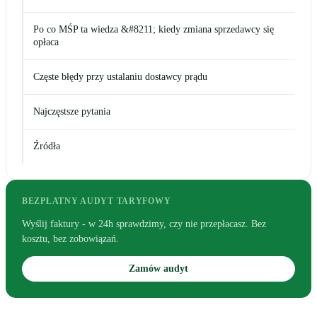
Po co MŚP ta wiedza &#8211; kiedy zmiana sprzedawcy się
opłaca
Częste błędy przy ustalaniu dostawcy prądu
Najczęstsze pytania
Źródła
BEZPŁATNY AUDYT TARYFOWY
Wyślij faktury - w 24h sprawdzimy, czy nie przepłacasz. Bez
kosztu, bez zobowiązań.
Zamów audyt