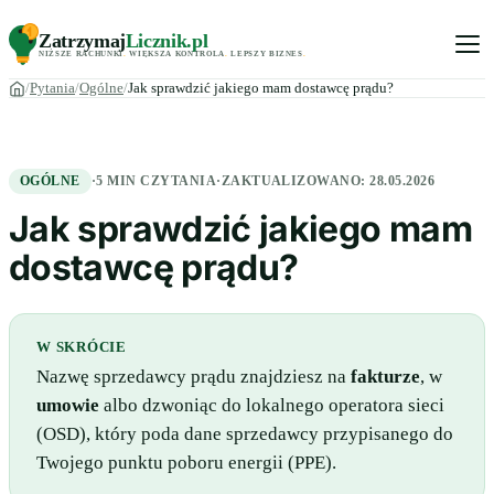
Zatrzymaj
Licznik
.pl
NIŻSZE RACHUNKI
.
WIĘKSZA KONTROLA
.
LEPSZY BIZNES
.
Pytania
Ogólne
Jak sprawdzić jakiego mam dostawcę prądu?
OGÓLNE
·
5 MIN CZYTANIA
·
ZAKTUALIZOWANO:
28.05.2026
Jak sprawdzić jakiego mam
dostawcę prądu?
W SKRÓCIE
Nazwę sprzedawcy prądu znajdziesz na
fakturze
, w
umowie
albo dzwoniąc do lokalnego operatora sieci
(OSD), który poda dane sprzedawcy przypisanego do
Twojego punktu poboru energii (PPE).