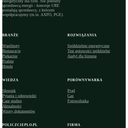
energetyczny dla firm. Nie jesteśmy
sprzedawcą energii - koncesje URE
posiadają sprzedawcy, z którymi
współpracujemy (m.in. AXPO, PGE).
BRANŻE
ROZWIĄZANIA
Wspólnoty
Spółdzielnie energetyczne
Restauracje
Test gotowości spółdzielni
Piekarnie
Audyt dla biznesu
Pralnie
Hotele
WIEDZA
PORÓWNYWARKA
Słownik
Prąd
Pytania i odpowiedzi
Gaz
Case studies
Fotowoltaika
Aktualności
Wzory dokumentów
POLICZCIEPLO.PL
FIRMA