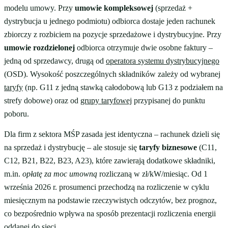
modelu umowy. Przy
umowie kompleksowej
(sprzedaż +
dystrybucja u jednego podmiotu) odbiorca dostaje jeden rachunek
zbiorczy z rozbiciem na pozycje sprzedażowe i dystrybucyjne. Przy
umowie rozdzielonej
odbiorca otrzymuje dwie osobne faktury –
jedną od sprzedawcy, drugą od
operatora systemu dystrybucyjnego
(OSD). Wysokość poszczególnych składników zależy od wybranej
taryfy
(np. G11 z jedną stawką całodobową lub G13 z podziałem na
strefy dobowe) oraz od
grupy taryfowej
przypisanej do punktu
poboru.
Dla firm z sektora MŚP zasada jest identyczna – rachunek dzieli się
na sprzedaż i dystrybucję – ale stosuje się
taryfy biznesowe
(C11,
C12, B21, B22, B23, A23), które zawierają dodatkowe składniki,
m.in.
opłatę za moc umowną
rozliczaną w zł/kW/miesiąc. Od 1
września 2026 r. prosumenci przechodzą na rozliczenie w cyklu
miesięcznym na podstawie rzeczywistych odczytów, bez prognoz,
co bezpośrednio wpływa na sposób prezentacji rozliczenia energii
oddanej do sieci.