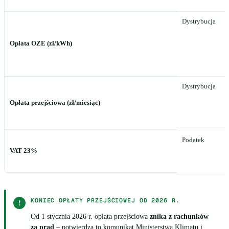
Dystrybucja
Opłata OZE (zł/kWh)
Dystrybucja
Opłata przejściowa (zł/miesiąc)
Podatek
VAT 23%
KONIEC OPŁATY PRZEJŚCIOWEJ OD 2026 R.
!
Od 1 stycznia 2026 r. opłata przejściowa
znika z rachunków
za prąd
– potwierdza to komunikat Ministerstwa Klimatu i