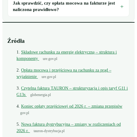
Jak sprawdzić, czy opłata mocowa na fakturze jest
naliczona prawidłowo?
Źródła
Składowe rachunku za energię elektryczną – struktura i
komponenty
ure.gov.pl
Opłata mocowa i przejściowa na rachunku za prąd –
wyjaśnienie
ure.gov.pl
Czytelna faktura TAURON – strukturyzacja i opis taryf G11 i
G13s
globenergia.pl
Koniec opłaty przejściowej od 2026 r. – zmiana przepisów
gov.pl
Nowa faktura dystrybucyjna – zmiany w rozliczeniach od
2026 r.
tauron-dystrybucja.pl