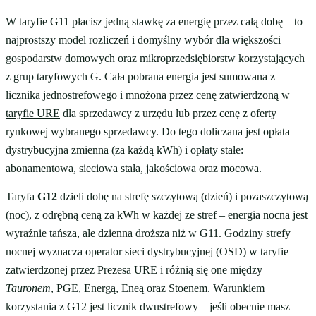
W taryfie G11 płacisz jedną stawkę za energię przez całą dobę – to
najprostszy model rozliczeń i domyślny wybór dla większości
gospodarstw domowych oraz mikroprzedsiębiorstw korzystających
z grup taryfowych G. Cała pobrana energia jest sumowana z
licznika jednostrefowego i mnożona przez cenę zatwierdzoną w
taryfie URE
dla sprzedawcy z urzędu lub przez cenę z oferty
rynkowej wybranego sprzedawcy. Do tego doliczana jest opłata
dystrybucyjna zmienna (za każdą kWh) i opłaty stałe:
abonamentowa, sieciowa stała, jakościowa oraz mocowa.
Taryfa
G12
dzieli dobę na strefę szczytową (dzień) i pozaszczytową
(noc), z odrębną ceną za kWh w każdej ze stref – energia nocna jest
wyraźnie tańsza, ale dzienna droższa niż w G11. Godziny strefy
nocnej wyznacza operator sieci dystrybucyjnej (OSD) w taryfie
zatwierdzonej przez Prezesa URE i różnią się one między
Tauronem
, PGE, Energą, Eneą oraz Stoenem. Warunkiem
korzystania z G12 jest licznik dwustrefowy – jeśli obecnie masz