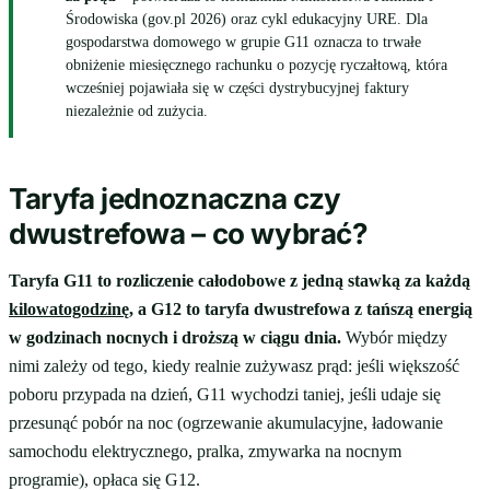
Środowiska (gov.pl 2026) oraz cykl edukacyjny URE. Dla
gospodarstwa domowego w grupie G11 oznacza to trwałe
obniżenie miesięcznego rachunku o pozycję ryczałtową, która
wcześniej pojawiała się w części dystrybucyjnej faktury
niezależnie od zużycia.
Taryfa jednoznaczna czy
dwustrefowa – co wybrać?
Taryfa G11 to rozliczenie całodobowe z jedną stawką za każdą
kilowatogodzinę
, a G12 to taryfa dwustrefowa z tańszą energią
w godzinach nocnych i droższą w ciągu dnia.
Wybór między
nimi zależy od tego, kiedy realnie zużywasz prąd: jeśli większość
poboru przypada na dzień, G11 wychodzi taniej, jeśli udaje się
przesunąć pobór na noc (ogrzewanie akumulacyjne, ładowanie
samochodu elektrycznego, pralka, zmywarka na nocnym
programie), opłaca się G12.