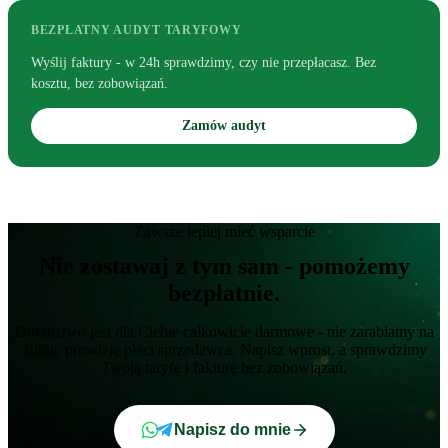
BEZPŁATNY AUDYT TARYFOWY
Wyślij faktury - w 24h sprawdzimy, czy nie przepłacasz. Bez
kosztu, bez zobowiązań.
Zamów audyt
Zawsze lepiej mieć wsparcie
Nie zostawaj z tym sam - pomożemy
bezpłatnie.
Doradztwo jest dla Ciebie całkowicie darmowe - nie zarabiamy na
Tobie, prowizję płaci sprzedawca. Napisz wprost, a sprawdzimy
Twoją taryfę i fakturę bez zobowiązań.
Napisz do mnie