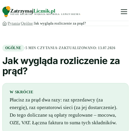
Zatrzymaj
Licznik
.pl
NIŻSZE RACHUNKI
.
WIĘKSZA KONTROLA
.
LEPSZY BIZNES
.
Pytania
Ogólne
Jak wygląda rozliczenie za prąd?
OGÓLNE
·
5 MIN CZYTANIA
·
ZAKTUALIZOWANO:
13.07.2026
Jak wygląda rozliczenie za
prąd?
W SKRÓCIE
Płacisz za prąd dwa razy: raz sprzedawcy (za
energię), raz operatorowi sieci (za jej dostarczenie).
Do tego doliczane są opłaty regulowane – mocowa,
OZE, VAT. Łączna faktura to suma tych składników.