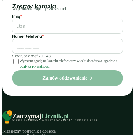
Zostaw kontakt
Wypełnienie zajmuje 20 sekund.
Imię
*
Numer telefonu
*
9 cyfr, bez prefixu +48
Wyrażam zgodę na kontakt telefoniczny w celu doradztwa, zgodnie z
polityką prywatności
.
Zamów oddzwonienie
Zatrzymaj
Licznik
.pl
NIŻSZE RACHUNKI
.
WIĘKSZA KONTROLA
.
LEPSZY BIZNES
.
Niezależny pośrednik i doradca