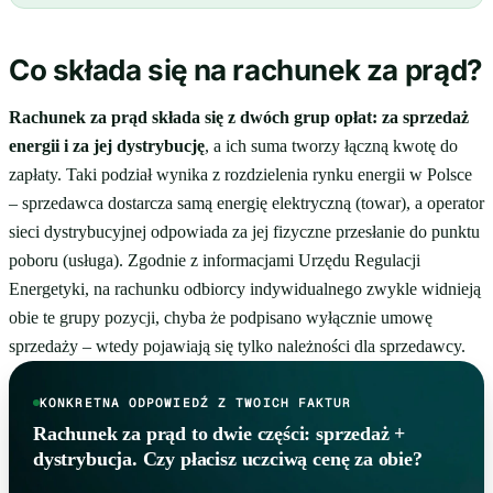
Co składa się na rachunek za prąd?
Rachunek za prąd składa się z dwóch grup opłat: za sprzedaż
energii i za jej dystrybucję
, a ich suma tworzy łączną kwotę do
zapłaty. Taki podział wynika z rozdzielenia rynku energii w Polsce
– sprzedawca dostarcza samą energię elektryczną (towar), a operator
sieci dystrybucyjnej odpowiada za jej fizyczne przesłanie do punktu
poboru (usługa). Zgodnie z informacjami Urzędu Regulacji
Energetyki, na rachunku odbiorcy indywidualnego zwykle widnieją
obie te grupy pozycji, chyba że podpisano wyłącznie umowę
sprzedaży – wtedy pojawiają się tylko należności dla sprzedawcy.
KONKRETNA ODPOWIEDŹ Z TWOICH FAKTUR
Rachunek za prąd to dwie części: sprzedaż +
dystrybucja. Czy płacisz uczciwą cenę za obie?