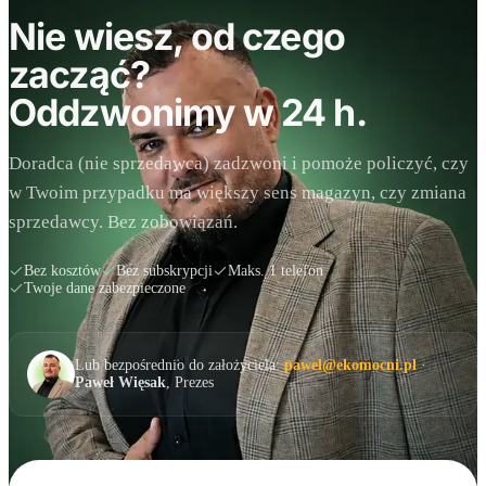
Nie wiesz, od czego
zacząć?
Oddzwonimy w 24 h.
Doradca (nie sprzedawca) zadzwoni i pomoże policzyć, czy
w Twoim przypadku ma większy sens magazyn, czy zmiana
sprzedawcy. Bez zobowiązań.
Bez kosztów
Bez subskrypcji
Maks. 1 telefon
Twoje dane zabezpieczone
Lub bezpośrednio do założyciela:
pawel@ekomocni.pl
·
Paweł Więsak
, Prezes