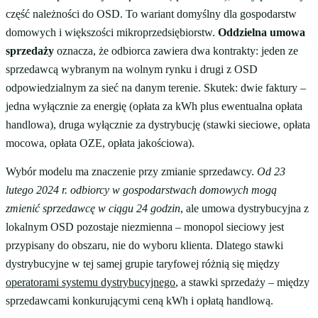
część należności do OSD. To wariant domyślny dla gospodarstw
domowych i większości mikroprzedsiębiorstw.
Oddzielna umowa
sprzedaży
oznacza, że odbiorca zawiera dwa kontrakty: jeden ze
sprzedawcą wybranym na wolnym rynku i drugi z OSD
odpowiedzialnym za sieć na danym terenie. Skutek: dwie faktury –
jedna wyłącznie za energię (opłata za kWh plus ewentualna opłata
handlowa), druga wyłącznie za dystrybucję (stawki sieciowe, opłata
mocowa, opłata OZE, opłata jakościowa).
Wybór modelu ma znaczenie przy zmianie sprzedawcy.
Od 23
lutego 2024 r. odbiorcy w gospodarstwach domowych mogą
zmienić sprzedawcę w ciągu 24 godzin
, ale umowa dystrybucyjna z
lokalnym OSD pozostaje niezmienna – monopol sieciowy jest
przypisany do obszaru, nie do wyboru klienta. Dlatego stawki
dystrybucyjne w tej samej grupie taryfowej różnią się między
operatorami systemu dystrybucyjnego
, a stawki sprzedaży – między
sprzedawcami konkurującymi ceną kWh i opłatą handlową.