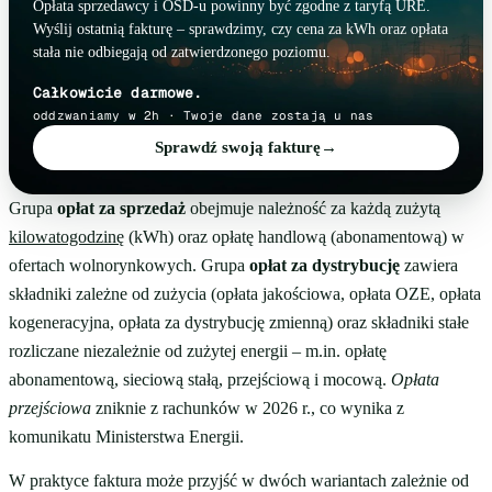
Opłata sprzedawcy i OSD-u powinny być zgodne z taryfą URE.
Wyślij ostatnią fakturę – sprawdzimy, czy cena za kWh oraz opłata
stała nie odbiegają od zatwierdzonego poziomu.
Całkowicie darmowe.
oddzwaniamy w 2h · Twoje dane zostają u nas
Sprawdź swoją fakturę
→
Grupa
opłat za sprzedaż
obejmuje należność za każdą zużytą
kilowatogodzinę
(kWh) oraz opłatę handlową (abonamentową) w
ofertach wolnorynkowych. Grupa
opłat za dystrybucję
zawiera
składniki zależne od zużycia (opłata jakościowa, opłata OZE, opłata
kogeneracyjna, opłata za dystrybucję zmienną) oraz składniki stałe
rozliczane niezależnie od zużytej energii – m.in. opłatę
abonamentową, sieciową stałą, przejściową i mocową.
Opłata
przejściowa
zniknie z rachunków w 2026 r., co wynika z
komunikatu Ministerstwa Energii.
W praktyce faktura może przyjść w dwóch wariantach zależnie od