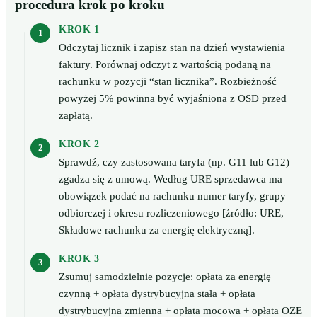
procedura krok po kroku
KROK 1
Odczytaj licznik i zapisz stan na dzień wystawienia
faktury. Porównaj odczyt z wartością podaną na
rachunku w pozycji “stan licznika”. Rozbieżność
powyżej 5% powinna być wyjaśniona z OSD przed
zapłatą.
KROK 2
Sprawdź, czy zastosowana taryfa (np. G11 lub G12)
zgadza się z umową. Według URE sprzedawca ma
obowiązek podać na rachunku numer taryfy, grupy
odbiorczej i okresu rozliczeniowego [źródło: URE,
Składowe rachunku za energię elektryczną].
KROK 3
Zsumuj samodzielnie pozycje: opłata za energię
czynną + opłata dystrybucyjna stała + opłata
dystrybucyjna zmienna + opłata mocowa + opłata OZE