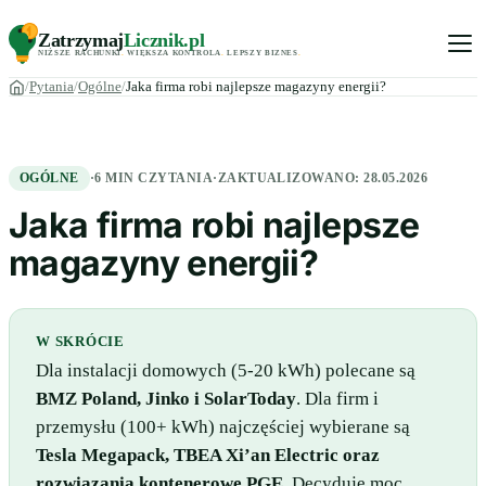
Zatrzymaj
Licznik
.pl
NIŻSZE RACHUNKI
.
WIĘKSZA KONTROLA
.
LEPSZY BIZNES
.
Pytania
Ogólne
Jaka firma robi najlepsze magazyny energii?
OGÓLNE
·
6 MIN CZYTANIA
·
ZAKTUALIZOWANO:
28.05.2026
Jaka firma robi najlepsze
magazyny energii?
W SKRÓCIE
Dla instalacji domowych (5-20 kWh) polecane są
BMZ Poland, Jinko i SolarToday
. Dla firm i
przemysłu (100+ kWh) najczęściej wybierane są
Tesla Megapack, TBEA Xi’an Electric oraz
rozwiązania kontenerowe PGE
. Decyduje moc,