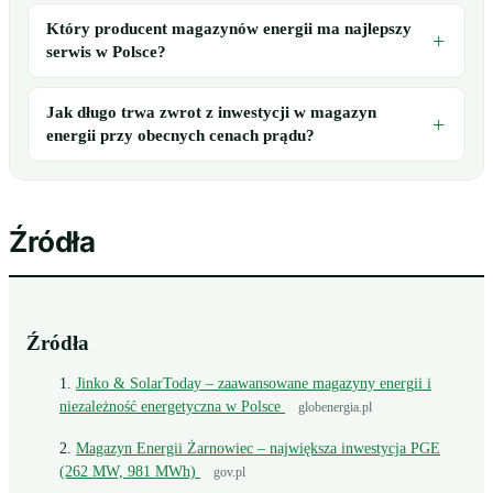
Który producent magazynów energii ma najlepszy
serwis w Polsce?
Jak długo trwa zwrot z inwestycji w magazyn
energii przy obecnych cenach prądu?
Źródła
Źródła
Jinko & SolarToday – zaawansowane magazyny energii i
niezależność energetyczna w Polsce
globenergia.pl
Magazyn Energii Żarnowiec – największa inwestycja PGE
(262 MW, 981 MWh)
gov.pl