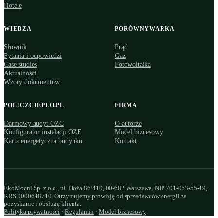
Hotele
WIEDZA
PORÓWNYWARKA
Słownik
Prąd
Pytania i odpowiedzi
Gaz
Case studies
Fotowoltaika
Aktualności
Wzory dokumentów
POLICZCIEPLO.PL
FIRMA
Darmowy audyt OZC
O autorze
Konfigurator instalacji OZE
Model biznesowy
Karta energetyczna budynku
Kontakt
EkoMocni Sp. z o.o., ul. Hoża 86/410, 00-682 Warszawa. NIP 701-063-55-19,
KRS 0000648710. Otrzymujemy prowizję od sprzedawców energii za
pozyskanie i obsługę klienta.
Polityka prywatności
·
Regulamin
·
Model biznesowy