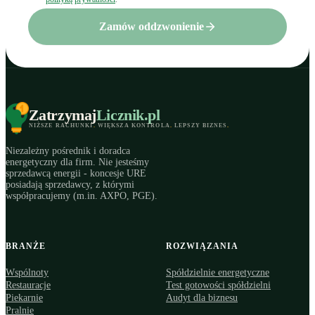
Zamów oddzwonienie
Zatrzymaj
Licznik
.pl
NIŻSZE RACHUNKI
.
WIĘKSZA KONTROLA
.
LEPSZY BIZNES
.
Niezależny pośrednik i doradca
energetyczny dla firm. Nie jesteśmy
sprzedawcą energii - koncesje URE
posiadają sprzedawcy, z którymi
współpracujemy (m.in. AXPO, PGE).
BRANŻE
ROZWIĄZANIA
Wspólnoty
Spółdzielnie energetyczne
Restauracje
Test gotowości spółdzielni
Piekarnie
Audyt dla biznesu
Pralnie