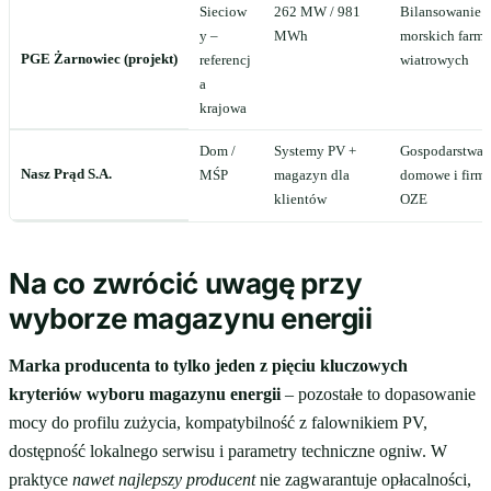
Sieciow
262 MW / 981
Bilansowanie
y –
MWh
morskich farm
PGE Żarnowiec (projekt)
referencj
wiatrowych
a
krajowa
Dom /
Systemy PV +
Gospodarstwa
Nasz Prąd S.A.
MŚP
magazyn dla
domowe i firmy
klientów
OZE
Na co zwrócić uwagę przy
wyborze magazynu energii
Marka producenta to tylko jeden z pięciu kluczowych
kryteriów wyboru magazynu energii
– pozostałe to dopasowanie
mocy do profilu zużycia, kompatybilność z falownikiem PV,
dostępność lokalnego serwisu i parametry techniczne ogniw. W
praktyce
nawet najlepszy producent
nie zagwarantuje opłacalności,