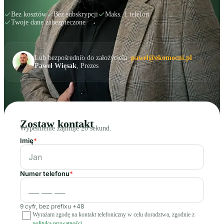
Bez kosztów
Bez subskrypcji
Maks. 1 telefon
Twoje dane zabezpieczone
Lub bezpośrednio do założyciela:
pawel@ekomocni.pl
·
Paweł Więsak
, Prezes
Zostaw kontakt
Wypełnienie zajmuje 20 sekund.
Imię
*
Numer telefonu
*
9 cyfr, bez prefixu +48
Wyrażam zgodę na kontakt telefoniczny w celu doradztwa, zgodnie z
polityką prywatności
.