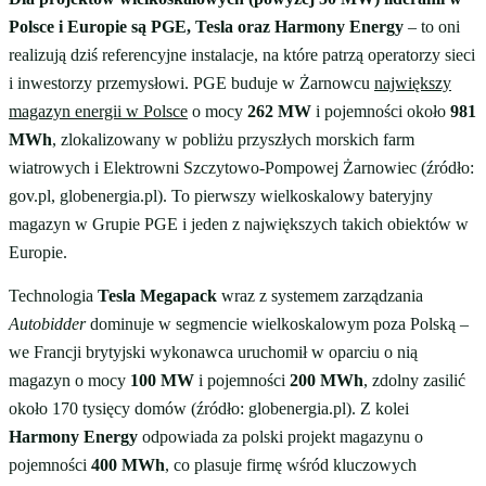
Polsce i Europie są PGE, Tesla oraz Harmony Energy
– to oni
realizują dziś referencyjne instalacje, na które patrzą operatorzy sieci
i inwestorzy przemysłowi. PGE buduje w Żarnowcu
największy
magazyn energii w Polsce
o mocy
262 MW
i pojemności około
981
MWh
, zlokalizowany w pobliżu przyszłych morskich farm
wiatrowych i Elektrowni Szczytowo-Pompowej Żarnowiec (źródło:
gov.pl, globenergia.pl). To pierwszy wielkoskalowy bateryjny
magazyn w Grupie PGE i jeden z największych takich obiektów w
Europie.
Technologia
Tesla Megapack
wraz z systemem zarządzania
Autobidder
dominuje w segmencie wielkoskalowym poza Polską –
we Francji brytyjski wykonawca uruchomił w oparciu o nią
magazyn o mocy
100 MW
i pojemności
200 MWh
, zdolny zasilić
około 170 tysięcy domów (źródło: globenergia.pl). Z kolei
Harmony Energy
odpowiada za polski projekt magazynu o
pojemności
400 MWh
, co plasuje firmę wśród kluczowych