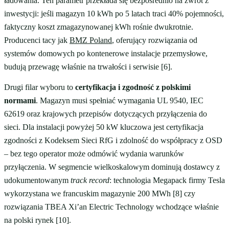
ładowania. Ten parametr przekłada się bezpośrednio na zwrot z
inwestycji: jeśli magazyn 10 kWh po 5 latach traci 40% pojemności,
faktyczny koszt zmagazynowanej kWh rośnie dwukrotnie.
Producenci tacy jak
BMZ Poland
, oferujący rozwiązania od
systemów domowych po kontenerowe instalacje przemysłowe,
budują przewagę właśnie na trwałości i serwisie [6].
Drugi filar wyboru to
certyfikacja i zgodność z polskimi
normami
. Magazyn musi spełniać wymagania UL 9540, IEC
62619 oraz krajowych przepisów dotyczących przyłączenia do
sieci. Dla instalacji powyżej 50 kW kluczowa jest certyfikacja
zgodności z Kodeksem Sieci RfG i zdolność do współpracy z OSD
– bez tego operator może odmówić wydania warunków
przyłączenia. W segmencie wielkoskalowym dominują dostawcy z
udokumentowanym
track record
: technologia Megapack firmy Tesla
wykorzystana we francuskim magazynie 200 MWh [8] czy
rozwiązania TBEA Xi’an Electric Technology wchodzące właśnie
na polski rynek [10].