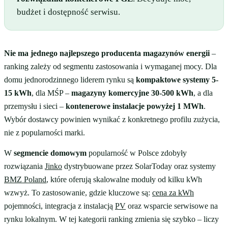
budżet i dostępność serwisu.
Nie ma jednego najlepszego producenta magazynów energii
–
ranking zależy od segmentu zastosowania i wymaganej mocy. Dla
domu jednorodzinnego liderem rynku są
kompaktowe systemy 5-
15 kWh
, dla MŚP –
magazyny komercyjne 30-500 kWh
, a dla
przemysłu i sieci –
kontenerowe instalacje powyżej 1 MWh
.
Wybór dostawcy powinien wynikać z konkretnego profilu zużycia,
nie z popularności marki.
W
segmencie domowym
popularność w Polsce zdobyły
rozwiązania
Jinko
dystrybuowane przez SolarToday oraz systemy
BMZ Poland
, które oferują skalowalne moduły od kilku kWh
wzwyż. To zastosowanie, gdzie kluczowe są:
cena za kWh
pojemności, integracja z instalacją
PV
oraz wsparcie serwisowe na
rynku lokalnym. W tej kategorii ranking zmienia się szybko – liczy