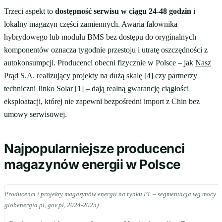
Trzeci aspekt to
dostępność serwisu w ciągu 24-48 godzin
i
lokalny magazyn części zamiennych. Awaria falownika
hybrydowego lub modułu BMS bez dostępu do oryginalnych
komponentów oznacza tygodnie przestoju i utratę oszczędności z
autokonsumpcji. Producenci obecni fizycznie w Polsce – jak
Nasz
Prąd S.A.
realizujący projekty na dużą skalę [4] czy partnerzy
techniczni Jinko Solar [1] – dają realną gwarancję ciągłości
eksploatacji, której nie zapewni bezpośredni import z Chin bez
umowy serwisowej.
Najpopularniejsze producenci
magazynów energii w Polsce
Producenci i projekty magazynów energii na rynku PL – segmentacja wg mocy i 
globenergia.pl, gov.pl, 2024-2025)