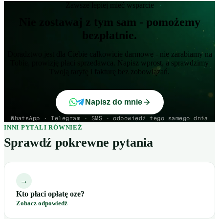
Zawsze lepiej mieć wsparcie
Nie zostawaj z tym sam - pomożemy
bezpłatnie.
Doradztwo jest dla Ciebie całkowicie darmowe - nie zarabiamy na
Tobie, prowizję płaci sprzedawca. Napisz wprost, a sprawdzimy
Twoją taryfę i fakturę bez zobowiązań.
Napisz do mnie
WhatsApp · Telegram · SMS · odpowiedź tego samego dnia
INNI PYTALI RÓWNIEŻ
Sprawdź pokrewne pytania
→
Kto płaci opłatę oze?
Zobacz odpowiedź