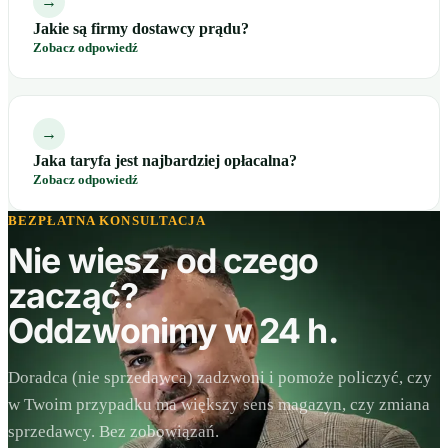
→
Jakie są firmy dostawcy prądu?
Zobacz odpowiedź
→
Jaka taryfa jest najbardziej opłacalna?
Zobacz odpowiedź
BEZPŁATNA KONSULTACJA
Nie wiesz, od czego
zacząć?
Oddzwonimy w 24 h.
Doradca (nie sprzedawca) zadzwoni i pomoże policzyć, czy
w Twoim przypadku ma większy sens magazyn, czy zmiana
sprzedawcy. Bez zobowiązań.