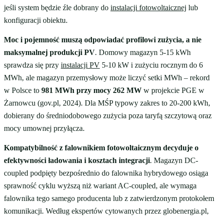
jeśli system będzie źle dobrany do
instalacji fotowoltaicznej
lub
konfiguracji obiektu.
Moc i pojemność muszą odpowiadać profilowi zużycia, a nie
maksymalnej produkcji PV
. Domowy magazyn 5-15 kWh
sprawdza się przy
instalacji PV
5-10 kW i zużyciu rocznym do 6
MWh, ale magazyn przemysłowy może liczyć setki MWh – rekord
w Polsce to
981 MWh przy mocy 262 MW
w projekcie PGE w
Żarnowcu (gov.pl, 2024). Dla MŚP typowy zakres to 20-200 kWh,
dobierany do średniodobowego zużycia poza taryfą szczytową oraz
mocy umownej przyłącza.
Kompatybilność z falownikiem fotowoltaicznym decyduje o
efektywności ładowania i kosztach integracji
. Magazyn DC-
coupled podpięty bezpośrednio do falownika hybrydowego osiąga
sprawność cyklu wyższą niż wariant AC-coupled, ale wymaga
falownika tego samego producenta lub z zatwierdzonym protokołem
komunikacji. Według ekspertów cytowanych przez globenergia.pl,