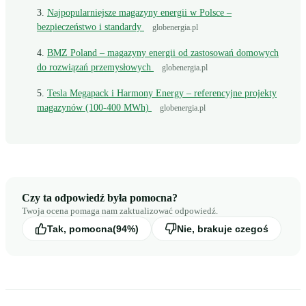
Najpopularniejsze magazyny energii w Polsce –
bezpieczeństwo i standardy
globenergia.pl
BMZ Poland – magazyny energii od zastosowań domowych
do rozwiązań przemysłowych
globenergia.pl
Tesla Megapack i Harmony Energy – referencyjne projekty
magazynów (100-400 MWh)
globenergia.pl
Czy ta odpowiedź była pomocna?
Twoja ocena pomaga nam zaktualizować odpowiedź.
Tak, pomocna
(94%)
Nie, brakuje czegoś