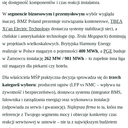
się dostępność komponentów i czas reakcji instalatora.
W
segmencie biznesowym i przemysłowym
wybór wygląda
inaczej. BMZ Poland prezentuje rozwiązania kontenerowe,
TBEA
Xi’an Electric Technology
dostarcza systemy stabilizacji sieci, a
chińskie i amerykańskie technologie (np.
Tesla Megapack
) dominują
w projektach wielkoskalowych. Brytyjska Harmony Energy
realizuje w Polsce magazyn o pojemności
400 MWh
, a
PGE
buduje
w Żarnowcu instalację
262 MW / 981 MWh
– to zupełnie inna liga
niż magazyn dla piekarni czy hotelu.
Dla właściciela MŚP praktyczna decyzja sprowadza się do
trzech
kategorii wyboru
: producent ogniw (LFP vs NMC – wpływa na
żywotność i bezpieczeństwo), dostawca systemu (integrator BMS,
falownika i zarządzania energią) oraz wykonawca instalacji
(odpowiada za serwis i gwarancję).
Najlepsza firma
to ta, która ma
referencje z Twojego segmentu mocy i obiecuje konkretny czas
reakcji serwisowej w umowie – nie ta z największym budżetem