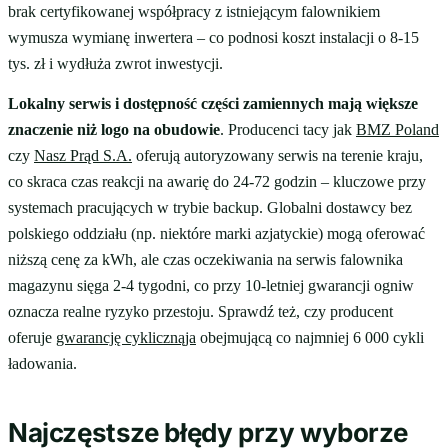
brak certyfikowanej współpracy z istniejącym falownikiem
wymusza wymianę inwertera – co podnosi koszt instalacji o 8-15
tys. zł i wydłuża zwrot inwestycji.
Lokalny serwis i dostępność części zamiennych mają większe
znaczenie niż logo na obudowie
. Producenci tacy jak
BMZ Poland
czy
Nasz Prąd S.A.
oferują autoryzowany serwis na terenie kraju,
co skraca czas reakcji na awarię do 24-72 godzin – kluczowe przy
systemach pracujących w trybie backup. Globalni dostawcy bez
polskiego oddziału (np. niektóre marki azjatyckie) mogą oferować
niższą cenę za kWh, ale czas oczekiwania na serwis falownika
magazynu sięga 2-4 tygodni, co przy 10-letniej gwarancji ogniw
oznacza realne ryzyko przestoju. Sprawdź też, czy producent
oferuje
gwarancję cyklicznąja
obejmującą co najmniej 6 000 cykli
ładowania.
Najczęstsze błędy przy wyborze