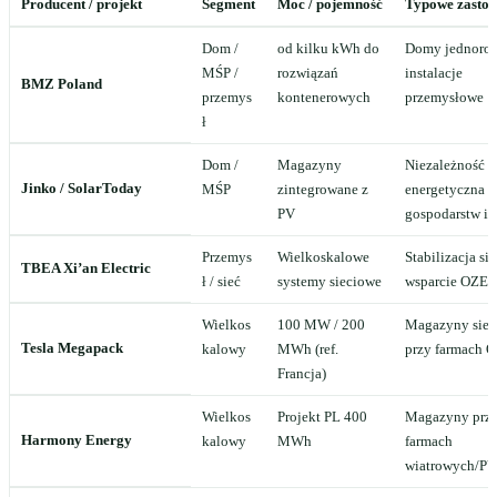
Producent / projekt
Segment
Moc / pojemność
Typowe zastos
Dom /
od kilku kWh do
Domy jednorod
MŚP /
rozwiązań
instalacje
BMZ Poland
przemys
kontenerowych
przemysłowe
ł
Dom /
Magazyny
Niezależność
Jinko / SolarToday
MŚP
zintegrowane z
energetyczna
PV
gospodarstw i 
Przemys
Wielkoskalowe
Stabilizacja sie
TBEA Xi’an Electric
ł / sieć
systemy sieciowe
wsparcie OZE
Wielkos
100 MW / 200
Magazyny siec
Tesla Megapack
kalowy
MWh (ref.
przy farmach 
Francja)
Wielkos
Projekt PL 400
Magazyny prz
Harmony Energy
kalowy
MWh
farmach
wiatrowych/PV