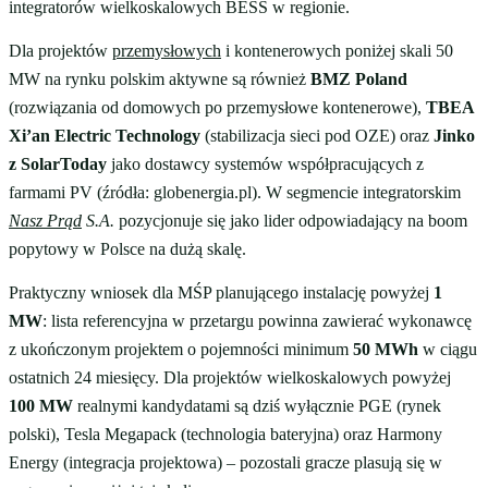
integratorów wielkoskalowych BESS w regionie.
Dla projektów
przemysłowych
i kontenerowych poniżej skali 50
MW na rynku polskim aktywne są również
BMZ Poland
(rozwiązania od domowych po przemysłowe kontenerowe),
TBEA
Xi’an Electric Technology
(stabilizacja sieci pod OZE) oraz
Jinko
z SolarToday
jako dostawcy systemów współpracujących z
farmami PV (źródła: globenergia.pl). W segmencie integratorskim
Nasz Prąd
S.A.
pozycjonuje się jako lider odpowiadający na boom
popytowy w Polsce na dużą skalę.
Praktyczny wniosek dla MŚP planującego instalację powyżej
1
MW
: lista referencyjna w przetargu powinna zawierać wykonawcę
z ukończonym projektem o pojemności minimum
50 MWh
w ciągu
ostatnich 24 miesięcy. Dla projektów wielkoskalowych powyżej
100 MW
realnymi kandydatami są dziś wyłącznie PGE (rynek
polski), Tesla Megapack (technologia bateryjna) oraz Harmony
Energy (integracja projektowa) – pozostali gracze plasują się w