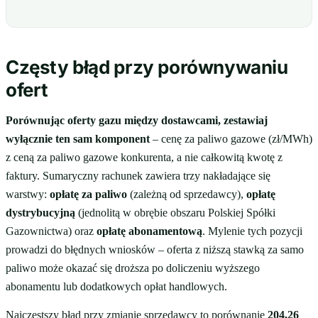
Częsty błąd przy porównywaniu
ofert
Porównując oferty gazu między dostawcami, zestawiaj
wyłącznie ten sam komponent
– cenę za paliwo gazowe (zł/MWh)
z ceną za paliwo gazowe konkurenta, a nie całkowitą kwotę z
faktury. Sumaryczny rachunek zawiera trzy nakładające się
warstwy:
opłatę za paliwo
(zależną od sprzedawcy),
opłatę
dystrybucyjną
(jednolitą w obrębie obszaru Polskiej Spółki
Gazownictwa) oraz
opłatę abonamentową
. Mylenie tych pozycji
prowadzi do błędnych wniosków – oferta z niższą stawką za samo
paliwo może okazać się droższa po doliczeniu wyższego
abonamentu lub dodatkowych opłat handlowych.
Najczęstszy błąd przy zmianie sprzedawcy to porównanie
204,26