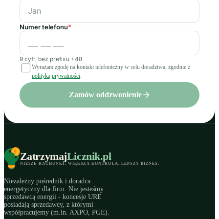
Numer telefonu
*
9 cyfr, bez prefixu +48
Wyrażam zgodę na kontakt telefoniczny w celu doradztwa, zgodnie z
polityką prywatności
.
Zamów oddzwonienie
Zatrzymaj
Licznik
.pl
NIŻSZE RACHUNKI
.
WIĘKSZA KONTROLA
.
LEPSZY BIZNES
.
Niezależny pośrednik i doradca
energetyczny dla firm. Nie jesteśmy
sprzedawcą energii - koncesje URE
posiadają sprzedawcy, z którymi
współpracujemy (m.in. AXPO, PGE).