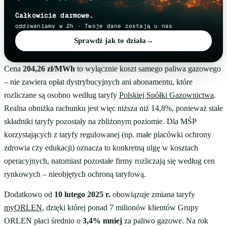
Całkowicie darmowe.
oddzwaniamy w 2h · Twoje dane zostają u nas
Sprawdź jak to działa
→
Cena
204,26 zł/MWh
to wyłącznie koszt samego paliwa gazowego
– nie zawiera opłat dystrybucyjnych ani abonamentu, które
rozliczane są osobno według taryfy
Polskiej Spółki Gazownictwa
.
Realna obniżka rachunku jest więc niższa niż 14,8%, ponieważ stałe
składniki taryfy pozostały na zbliżonym poziomie. Dla MŚP
korzystających z taryfy regulowanej (np. małe placówki ochrony
zdrowia czy edukacji) oznacza to konkretną ulgę w kosztach
operacyjnych, natomiast pozostałe firmy rozliczają się według cen
rynkowych – nieobjętych ochroną taryfową.
Dodatkowo od
10 lutego 2025 r.
obowiązuje zmiana taryfy
myORLEN
, dzięki której ponad 7 milionów klientów Grupy
ORLEN płaci średnio o
3,4% mniej
za paliwo gazowe. Na rok