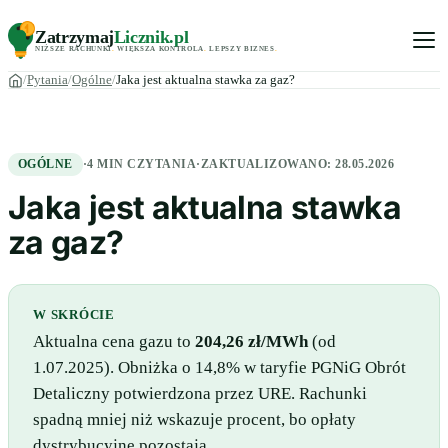
Zatrzymaj
Licznik
.pl
NIŻSZE RACHUNKI
.
WIĘKSZA KONTROLA
.
LEPSZY BIZNES
.
Pytania
Ogólne
Jaka jest aktualna stawka za gaz?
OGÓLNE
·
4 MIN CZYTANIA
·
ZAKTUALIZOWANO:
28.05.2026
Jaka jest aktualna stawka
za gaz?
W SKRÓCIE
Aktualna cena gazu to
204,26 zł/MWh
(od
1.07.2025). Obniżka o 14,8% w taryfie PGNiG Obrót
Detaliczny potwierdzona przez URE. Rachunki
spadną mniej niż wskazuje procent, bo opłaty
dystrybucyjne pozostają.