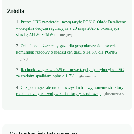
Źródła
Prezes URE zatwierdził nową taryfę PGNiG Obrót Detaliczny
– oficjalna decyzja regulacyjna z 29 maja 2025 r. określająca
stawkę 204,26 zł/MWh
ure.gov.pl
Od 1 lipca niższe ceny gazu dla gospodarstw domowych –
komunikat rządowy o spadku cen gazu o 14,8% dla PGNiG
gov.pl
Rachunki za gaz w 2026 r. – nowe taryfy dystrybucyjne PSG
ze średnim spadkiem opłat o 1,7%
globenergia.pl
Gaz potanieje, ale nie dla wszystkich – wyjaśnienie struktury
rachunku za gaz i wpływ zmian taryfy handlowej
globenergia.pl
Czy ta odpowiedź była pomocna?