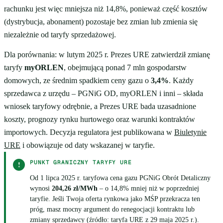
rachunku jest więc mniejsza niż 14,8%, ponieważ część kosztów
(dystrybucja, abonament) pozostaje bez zmian lub zmienia się
niezależnie od taryfy sprzedażowej.
Dla porównania: w lutym 2025 r. Prezes URE zatwierdził zmianę
taryfy
myORLEN
, obejmującą ponad 7 mln gospodarstw
domowych, ze średnim spadkiem ceny gazu o
3,4%
. Każdy
sprzedawca z urzędu – PGNiG OD, myORLEN i inni – składa
wniosek taryfowy odrębnie, a Prezes URE bada uzasadnione
koszty, prognozy rynku hurtowego oraz warunki kontraktów
importowych. Decyzja regulatora jest publikowana w
Biuletynie
URE
i obowiązuje od daty wskazanej w taryfie.
PUNKT GRANICZNY TARYFY URE
!
Od 1 lipca 2025 r. taryfowa cena gazu PGNiG Obrót Detaliczny
wynosi
204,26 zł/MWh
– o 14,8% mniej niż w poprzedniej
taryfie. Jeśli Twoja oferta rynkowa jako MŚP przekracza ten
próg, masz mocny argument do renegocjacji kontraktu lub
zmiany sprzedawcy (źródło: taryfa URE z 29 maja 2025 r.).