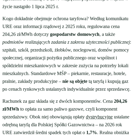
życie nastąpiło 1 lipca 2025 r.
Kogo dokładnie obejmuje ochrona taryfowa? Według komunikatu
URE oraz informacji rządowej z 2025 roku, regulowana cena
204,26 zł/MWh dotyczy
gospodarstw domowych
, a także
podmiotów realizujących zadania z zakresu użyteczności publicznej
:
szpitali, szkół, przedszkoli, żłobków, noclegowni, domów pomocy
społecznej, organizacji pożytku publicznego oraz wspólnot i
spółdzielni mieszkaniowych w zakresie zużycia na potrzeby lokali
mieszkalnych. Standardowe MŚP – piekarnie, restauracje, hotele,
pralnie, zakłady produkcyjne –
nie są objęte
tą taryfą i kupują gaz
po cenach rynkowych ustalanych indywidualnie przez sprzedawcę.
Rachunek za gaz składa się z dwóch komponentów. Cena
204,26
zł/MWh
to opłata za samo paliwo gazowe, czyli komponent
sprzedażowy. Obok niej obowiązują opłaty
dystrybucyjne
ustalane
odrębną taryfą dla Polskiej Spółki Gazownictwa – na 2026 rok
URE zatwierdził średni spadek tych opłat o
1,7%
. Realna obniżka