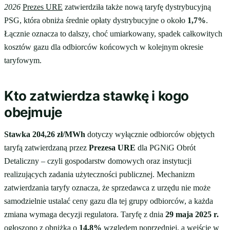
2026
Prezes URE
zatwierdziła także nową taryfę dystrybucyjną
PSG, która obniża średnie opłaty dystrybucyjne o około
1,7%
.
Łącznie oznacza to dalszy, choć umiarkowany, spadek całkowitych
kosztów gazu dla odbiorców końcowych w kolejnym okresie
taryfowym.
Kto zatwierdza stawkę i kogo
obejmuje
Stawka 204,26 zł/MWh
dotyczy wyłącznie odbiorców objętych
taryfą zatwierdzaną przez
Prezesa URE
dla PGNiG Obrót
Detaliczny – czyli gospodarstw domowych oraz instytucji
realizujących zadania użyteczności publicznej. Mechanizm
zatwierdzania taryfy oznacza, że sprzedawca z urzędu nie może
samodzielnie ustalać ceny gazu dla tej grupy odbiorców, a każda
zmiana wymaga decyzji regulatora. Taryfę z dnia
29 maja 2025 r.
ogłoszono z obniżką o
14,8%
względem poprzedniej, a wejście w