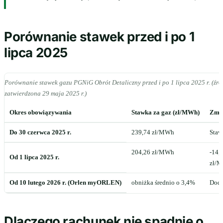
Porównanie stawek przed i po 1
lipca 2025
Porównanie stawek gazu PGNiG Obrót Detaliczny przed i po 1 lipca 2025 r. (źró
zatwierdzona 29 maja 2025 r.)
Okres obowiązywania
Stawka za gaz (zł/MWh)
Zmia
Do 30 czerwca 2025 r.
239,74 zł/MWh
Staw
204,26 zł/MWh
-14,
Od 1 lipca 2025 r.
zł/
Od 10 lutego 2026 r. (Orlen myORLEN)
obniżka średnio o 3,4%
Doda
Dlaczego rachunek nie spadnie o