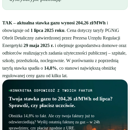
TAK – aktualna stawka gazu wynosi 204,26 zł/MWh
i
obowiązuje od
1 lipca 2025 roku
. Cena dotyczy taryfy PGNiG
Obrót Detaliczny zatwierdzonej przez Prezesa Urzędu Regulacji
Energetyki
29 maja 2025 r.
i obejmuje gospodarstwa domowe oraz
odbiorców realizujących zadania użyteczności publicznej – szpitale,
szkoły, przedszkola, noclegownie. W porównaniu z poprzednią
taryfą stawka spadła o
14,8%
, co stanowi największą obniżkę
regulowanej ceny gazu od kilku lat.
KONKRETNA ODPOWIEDŹ Z TWOICH FAKTUR
Twoja stawka gazu to 204,26 zł/MWh od lipca?
Sprawdź, czy płacisz uczciwie.
Obniżka 14,8% to fakt. Ale czy twoja faktury już to
odzwierciedlają? Wyślij ostatnią fakturę za gaz – w 24h
sprawdzimy, czy płacisz zgodnie z URE.