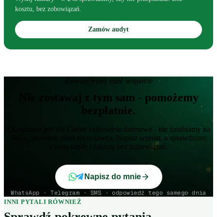
kosztu, bez zobowiązań.
Zamów audyt
Zawsze lepiej mieć wsparcie
Nie zostawaj z tym sam - pomożemy
bezpłatnie.
Doradztwo jest dla Ciebie całkowicie darmowe - nie zarabiamy na
Tobie, prowizję płaci sprzedawca. Napisz wprost, a sprawdzimy
Twoją taryfę i fakturę bez zobowiązań.
Napisz do mnie
WhatsApp · Telegram · SMS · odpowiedź tego samego dnia
INNI PYTALI RÓWNIEŻ
Sprawdź pokrewne pytania