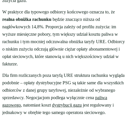
zużycia gazu.
W praktyce dla typowego odbiorcy końcowego oznacza to, że
realna obniżka rachunku
będzie znacząco niższa od
nagłówkowych 14,8%. Proporcja zależy od profilu zużycia: im
wyższe miesięczne pobory, tym większy udział kosztu paliwa w
rachunku i tym mocniej odczuwalna obniżka taryfy URE. Odbiorcy
o niskim zużyciu odczują głównie ciężar opłaty abonamentowej i
opłat sieciowych, które stanowią u nich większościowy udział w
fakturze.
Dla firm rozliczanych poza taryfą URE struktura rachunku wygląda
podobnie – opłaty dystrybucyjne PSG są takie same dla wszystkich
odbiorców z danej grupy taryfowej, niezależnie od wybranego
sprzedawcy. Negocjacjom podlega wyłącznie cena
paliwa
gazowego
, natomiast koszt
dystrybucji gazu
jest regulowany i
jednakowy w obrębie tego samego operatora sieciowego.