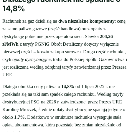
14,8%
Rachunek za gaz dzieli się na
dwa niezależne komponenty
: cenę
za samo paliwo gazowe (część handlowa) oraz opłaty za
dystrybucję pobierane przez operatora sieci. Stawka
204,26
zł/MWh
z taryfy PGNiG Obrót Detaliczny dotyczy wyłącznie
pierwszej części – kosztu zakupu surowca. Druga część rachunku,
czyli
opłaty dystrybucyjne
, trafia do Polskiej Spółki Gazownictwa i
jest rozliczana według odrębnej taryfy zatwierdzanej przez Prezesa
URE.
Dlatego obniżka ceny paliwa o
14,8%
od 1 lipca 2025 r. nie
przekłada się na taki sam spadek całego rachunku. Według taryfy
dystrybucyjnej PSG na 2026 r. zatwierdzonej przez Prezes URE
Karolinę Mroczek, średnie opłaty dystrybucyjne spadają jedynie o
około
1,7%
. Dodatkowo w strukturze rachunku występuje stała
opłata abonamentowa, która pozostaje bez zmian niezależnie od