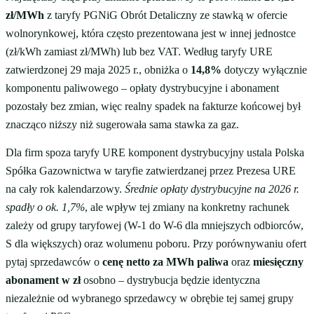
zł/MWh
z taryfy PGNiG Obrót Detaliczny ze stawką w ofercie
wolnorynkowej, która często prezentowana jest w innej jednostce
(zł/kWh zamiast zł/MWh) lub bez VAT. Według taryfy URE
zatwierdzonej 29 maja 2025 r., obniżka o
14,8%
dotyczy wyłącznie
komponentu paliwowego – opłaty dystrybucyjne i abonament
pozostały bez zmian, więc realny spadek na fakturze końcowej był
znacząco niższy niż sugerowała sama stawka za gaz.
Dla firm spoza taryfy URE komponent dystrybucyjny ustala Polska
Spółka Gazownictwa w taryfie zatwierdzanej przez Prezesa URE
na cały rok kalendarzowy.
Średnie opłaty dystrybucyjne na 2026 r.
spadły o ok. 1,7%
, ale wpływ tej zmiany na konkretny rachunek
zależy od grupy taryfowej (W-1 do W-6 dla mniejszych odbiorców,
S dla większych) oraz wolumenu poboru. Przy porównywaniu ofert
pytaj sprzedawców o
cenę netto za MWh paliwa
oraz
miesięczny
abonament w zł
osobno – dystrybucja będzie identyczna
niezależnie od wybranego sprzedawcy w obrębie tej samej grupy