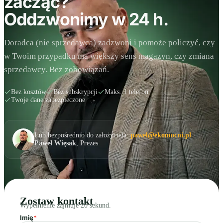
zacząć?
Oddzwonimy w 24 h.
Doradca (nie sprzedawca) zadzwoni i pomoże policzyć, czy
w Twoim przypadku ma większy sens magazyn, czy zmiana
sprzedawcy. Bez zobowiązań.
Bez kosztów
Bez subskrypcji
Maks. 1 telefon
Twoje dane zabezpieczone
Lub bezpośrednio do założyciela:
pawel@ekomocni.pl
·
Paweł Więsak
, Prezes
Zostaw kontakt
Wypełnienie zajmuje 20 sekund.
Imię
*