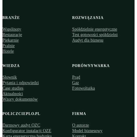
BRANŻE
ROZWIĄZANIA
Wspólnoty
Spółdzielnie energetyczne
Restauracje
Test gotowości spółdzielni
Piekarnie
Audyt dla biznesu
Pralnie
Hotele
WIEDZA
PORÓWNYWARKA
Słownik
Prąd
Pytania i odpowiedzi
Gaz
Case studies
Fotowoltaika
Aktualności
Wzory dokumentów
POLICZCIEPLO.PL
FIRMA
Darmowy audyt OZC
O autorze
Konfigurator instalacji OZE
Model biznesowy
Karta energetyczna budynku
Kontakt