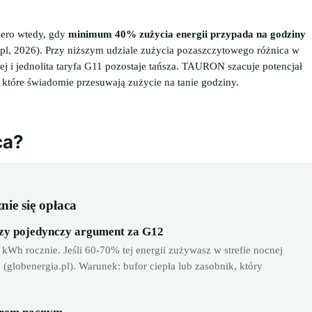
iero wtedy, gdy
minimum 40% zużycia energii przypada na godziny
pl, 2026). Przy niższym udziale zużycia pozaszczytowego różnica w
j i jednolita taryfa G11 pozostaje tańsza. TAURON szacuje potencjał
 które świadomie przesuwają zużycie na tanie godziny.
ca?
nie się opłaca
szy pojedynczy argument za G12
kWh rocznie. Jeśli 60-70% tej energii zużywasz w strefie nocnej
globenergia.pl). Warunek: bufor ciepła lub zasobnik, który