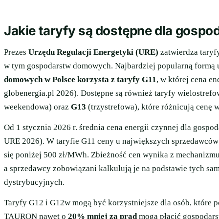
Jakie taryfy są dostępne dla gos
Prezes
Urzędu Regulacji Energetyki (URE)
zatwierdza taryf
w tym gospodarstw domowych. Najbardziej popularną formą
domowych w Polsce korzysta z taryfy G11
, w której cena e
globenergia.pl 2026). Dostępne są również taryfy wielostref
weekendowa) oraz
G13
(trzystrefowa), które różnicują cenę 
Od 1 stycznia 2026 r. średnia cena energii czynnej dla gos
URE 2026). W taryfie G11 ceny u największych sprzedawcó
się poniżej 500 zł/MWh. Zbieżność cen wynika z mechanizmu
a sprzedawcy zobowiązani kalkulują je na podstawie tych sa
dystrybucyjnych.
Taryfy G12 i G12w mogą być korzystniejsze dla osób, które 
TAURON nawet o
20% mniej za prąd
mogą płacić gospodarst