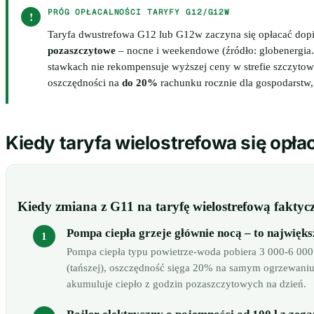
PRÓG OPŁACALNOŚCI TARYFY G12/G12W
!
Taryfa dwustrefowa G12 lub G12w zaczyna się opłacać dop
pozaszczytowe
– nocne i weekendowe (źródło: globenergia.
stawkach nie rekompensuje wyższej ceny w strefie szczytowe
oszczędności na
do 20%
rachunku rocznie dla gospodarstw,
Kiedy taryfa wielostrefowa się opła
Kiedy zmiana z G11 na taryfę wielostrefową faktycz
Pompa ciepła grzeje głównie nocą – to najwięk
Pompa ciepła typu powietrze-woda pobiera 3 000-6 000 
(tańszej), oszczędność sięga 20% na samym ogrzewaniu (
akumuluje ciepło z godzin pozaszczytowych na dzień.