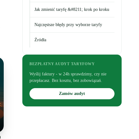
Jak zmienić taryfę &#8211; krok po kroku
Najczęstsze błędy przy wyborze taryfy
z
Źródła
BEZPŁATNY AUDYT TARYFOWY
Wyślij faktury - w 24h sprawdzimy, czy nie
przepłacasz. Bez kosztu, bez zobowiązań.
Zamów audyt
h