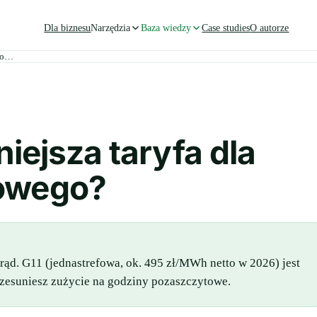
Dla biznesu
Narzędzia
Baza wiedzy
Case studies
O autorze
ego…
niejsza taryfa dla
owego?
ąd. G11 (jednastrefowa, ok. 495 zł/MWh netto w 2026) jest
rzesuniesz zużycie na godziny pozaszczytowe.