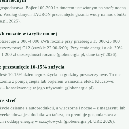
garem nocnym
spodarstwa. Bojler 100-200 l z timerem ustawionym na strefę nocną
ch. Według danych TAURON przesunięcie grzania wody na noc obniża
a.pl, 2025).
h rocznie w taryfie nocnej
trzebuje 2 000-4 000 kWh rocznie przy przebiegu 15 000-25 000
zaszczytowej G12 (zwykle 22:00-6:00). Przy cenie energii o ok. 30%
0-1 200 zł oszczędności rocznie (globenergia.pl, dane taryf 2026).
e przesunięcie 10-15% zużycia
eść 10-15% dziennego zużycia na godziny pozaszczytowe. To nie
czeniu z pompą ciepła lub bojlerem wzmacnia efekt. Kluczowe:
y – konsekwencję w jego używaniu (globenergia.pl).
ns stref
ycie dzienne z autoprodukcji, a wieczorne i nocne – z magazynu lub
a weekendowa jest dodatkowo tańsza, co premiuje gospodarstwa z
ch i oddają energię w szczytowych (globenergia.pl, URE 2026).