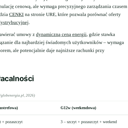
anulację cenową, ale wymaga precyzyjnego zarządzania czasem
ędzia
CENKI
na stronie URE, które pozwala porównać oferty
dystrybucyjnej
.
 zawierać umowy z
dynamiczną ceną energii
, gdzie stawka
wiązanie dla najbardziej świadomych użytkowników – wymaga
rem, ale potencjalnie daje najniższe rachunki przy
łacalności
/globenergia.pl, 2026)
ustrefowa)
G12w (weekendowa)
t + pozaszczyt
3 – szczyt + pozaszczyt + weekend