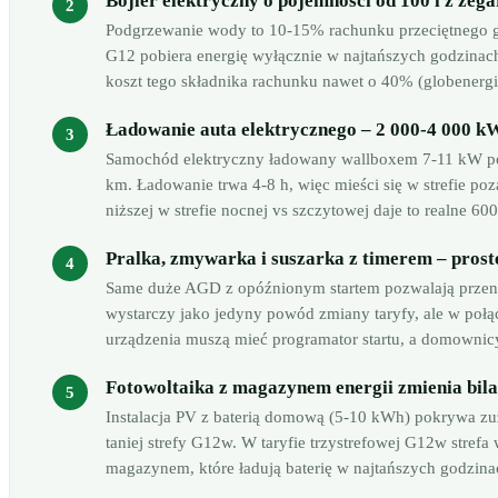
Bojler elektryczny o pojemności od 100 l z ze
Podgrzewanie wody to 10-15% rachunku przeciętnego go
G12 pobiera energię wyłącznie w najtańszych godzina
koszt tego składnika rachunku nawet o 40% (globenergi
Ładowanie auta elektrycznego – 2 000-4 000 kW
Samochód elektryczny ładowany wallboxem 7-11 kW po
km. Ładowanie trwa 4-8 h, więc mieści się w strefie po
niższej w strefie nocnej vs szczytowej daje to realne 60
Pralka, zmywarka i suszarka z timerem – prost
Same duże AGD z opóźnionym startem pozwalają przeni
wystarczy jako jedyny powód zmiany taryfy, ale w połą
urządzenia muszą mieć programator startu, a domownic
Fotowoltaika z magazynem energii zmienia bila
Instalacja PV z baterią domową (5-10 kWh) pokrywa zuż
taniej strefy G12w. W taryfie trzystrefowej G12w stref
magazynem, które ładują baterię w najtańszych godzina