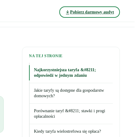
Pobierz darmowy audyt
NA TEJ STRONIE
Najkorzystniejsza taryfa &#8211;
odpowiedź w jednym zdaniu
Jakie taryfy są dostępne dla gospodarstw
domowych?
Porównanie taryf &#8211; stawki i progi
opłacalności
Kiedy taryfa wielostrefowa się opłaca?