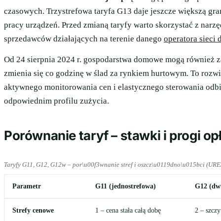
czasowych. Trzystrefowa taryfa G13 daje jeszcze większą gr
pracy urządzeń. Przed zmianą taryfy warto skorzystać z narz
sprzedawców działających na terenie danego
operatora sieci 
Od 24 sierpnia 2024 r. gospodarstwa domowe mogą również
zmienia się co godzinę w ślad za rynkiem hurtowym. To roz
aktywnego monitorowania cen i elastycznego sterowania odbio
odpowiednim profilu zużycia.
Porównanie taryf – stawki i progi op
Taryfy G11, G12, G12w – por\u00f3wnanie stref i oszcz\u0119dno\u015bci (URE
Parametr
G11 (jednostrefowa)
G12 (dw
Strefy cenowe
1 – cena stała całą dobę
2 – szczy