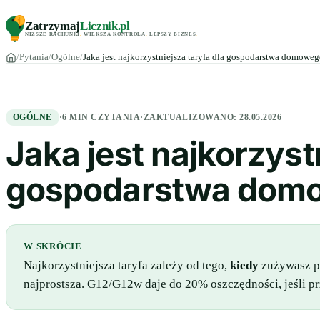
Zatrzymaj
Licznik
.pl
NIŻSZE RACHUNKI
.
WIĘKSZA KONTROLA
.
LEPSZY BIZNES
.
Pytania
Ogólne
Jaka jest najkorzystniejsza taryfa dla gospodarstwa domow
OGÓLNE
·
6 MIN CZYTANIA
·
ZAKTUALIZOWANO:
28.05.2026
Jaka jest najkorzyst
gospodarstwa dom
W SKRÓCIE
Najkorzystniejsza taryfa zależy od tego,
kiedy
zużywasz pr
najprostsza. G12/G12w daje do 20% oszczędności, jeśli p