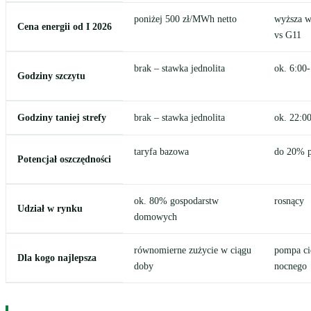
poniżej 500 zł/MWh netto
wyższa w
Cena energii od I 2026
vs G11
brak – stawka jednolita
ok. 6:00
Godziny szczytu
Godziny taniej strefy
brak – stawka jednolita
ok. 22:0
taryfa bazowa
do 20% p
Potencjał oszczędności
ok. 80% gospodarstw
rosnący
Udział w rynku
domowych
równomierne zużycie w ciągu
pompa cie
Dla kogo najlepsza
doby
nocnego