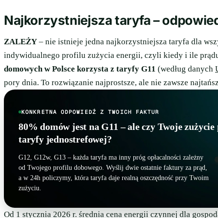
Najkorzystniejsza taryfa – odpowie
ZALEŻY
– nie istnieje jedna najkorzystniejsza taryfa dla
indywidualnego profilu zużycia energii, czyli kiedy i ile pr
domowych w Polsce korzysta z taryfy G11
(według danych
pory dnia. To rozwiązanie najprostsze, ale nie zawsze najtańsz
KONKRETNA ODPOWIEDŹ Z TWOICH FAKTUR
80% domów jest na G11 – ale czy Twoje zużycie 
taryfy jednostrefowej?
G12, G12w, G13 – każda taryfa ma inny próg opłacalności zależny
od Twojego profilu dobowego. Wyślij dwie ostatnie faktury za prąd,
a w 24h policzymy, która taryfa daje realną oszczędność przy Twoim
zużyciu.
Od 1 stycznia 2026 r. średnia cena energii czynnej dla gos