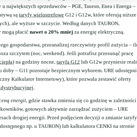
y u największych sprzedawców – PGE, Tauron, Enea i Energa –
natywą są
taryfy wielostrefowe
G12 i G12w, które oferują niższe
ych), ale wyższe w szczycie. Według danych TAURON,
y mogą płacić
nawet o 20% mniej
za energię elektryczną.
ego gospodarstwa, przeanalizuj rzeczywisty profil zużycia – il
oza szczytem (noc, weekend). Jeśli potrafisz przesunąć pracę
ciepła
) na godziny nocne,
taryfa G12
lub G12w przyniesie real
ągu doby – G11 pozostaje bezpiecznym wyborem. URE udostępni
ny Kalkulator Internetowy), które pozwala zestawić oferty
i dystrybucyjnej
.
eną energii
, gdzie stawka zmienia się co godzinę w zależności
żytkowników, gotowych aktywnie zarządzać zużyciem – URE
sach drogiej energii. Przed podjęciem decyzji o zmianie taryfy
(dostępnego np. u TAURON) lub kalkulatora CENKI na stronie