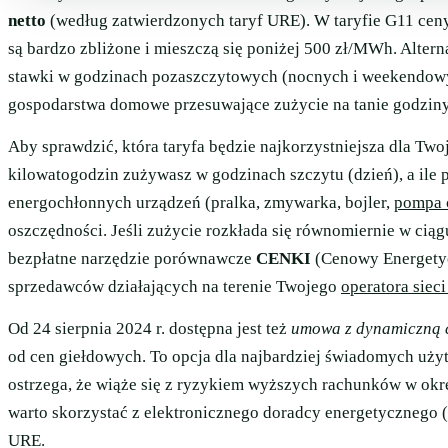
netto
(według zatwierdzonych taryf URE). W taryfie G11 cen
są bardzo zbliżone i mieszczą się poniżej 500 zł/MWh. Alter
stawki w godzinach pozaszczytowych (nocnych i weekendow
gospodarstwa domowe przesuwające zużycie na tanie godzin
Aby sprawdzić, która taryfa będzie najkorzystniejsza dla Twoj
kilowatogodzin zużywasz w godzinach szczytu (dzień), a ile p
energochłonnych urządzeń (pralka, zmywarka, bojler,
pompa 
oszczędności. Jeśli zużycie rozkłada się równomiernie w ci
bezpłatne narzędzie porównawcze
CENKI
(Cenowy Energetycz
sprzedawców działających na terenie Twojego
operatora siec
Od 24 sierpnia 2024 r. dostępna jest też
umowa z dynamiczną c
od cen giełdowych. To opcja dla najbardziej świadomych u
ostrzega, że wiąże się z ryzykiem wyższych rachunków w okre
warto skorzystać z elektronicznego doradcy energetycznego 
URE.