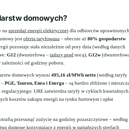
podarstw domowych?
y na
sprzedaż energii elektrycznej
dla odbiorców uprawnionych
 umowy jest
oferta taryfowana
– obecnie aż
80% gospodarstw
nergii pozostaje stała niezależnie od pory dnia (według danych
owe:
G12
(dwustrefowa –
tańszy prąd
nocą),
G12w
(dwustrefow
w zależności od godziny poboru.
podarstw domowych wynosi
495,16 zł/MWh netto
(według taryfy
w –
PGE, Tauron, Enea i Energa
– są bardzo zbliżone i mieszcz
 regulacyjnego: URE zatwierdza taryfy w cyklach kwartalnych
mych kosztów zakupu energii na rynku hurtowym i opłat
potrafią przesunąć zużycie na godziny pozaszczytowe – według
wa domowe korzystające z energii w najtańszych strefach