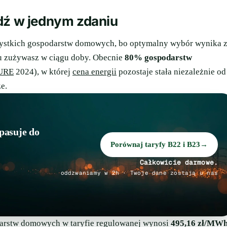
dź w jednym zdaniu
 wszystkich gospodarstw domowych, bo optymalny wybór wynika 
ądu zużywasz w ciągu doby. Obecnie
80% gospodarstw
URE
2024), w której
cena energii
pozostaje stała niezależnie od
e.
pasuje do
Porównaj taryfy B22 i B23
→
Całkowicie darmowe.
oddzwaniamy w 2h · Twoje dane zostają u nas
podarstw domowych w taryfie regulowanej wynosi
495,16 zł/MW