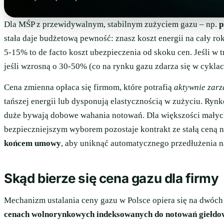
Dla MŚP z przewidywalnym, stabilnym zużyciem gazu – np.
p
stała daje budżetową pewność: znasz koszt energii na cały ro
5-15% to de facto koszt ubezpieczenia od skoku cen. Jeśli w 
jeśli wzrosną o 30-50% (co na rynku gazu zdarza się w cykla
Cena zmienna opłaca się firmom, które potrafią
aktywnie zar
tańszej energii lub dysponują elastycznością w zużyciu. Ry
duże bywają dobowe wahania notowań. Dla większości małyc
bezpieczniejszym wyborem pozostaje kontrakt ze stałą ceną 
końcem umowy
, aby uniknąć automatycznego przedłużenia 
Skąd bierze się cena gazu dla firmy
Mechanizm ustalania ceny gazu w Polsce opiera się na dwóc
cenach wolnorynkowych indeksowanych do notowań giełdo