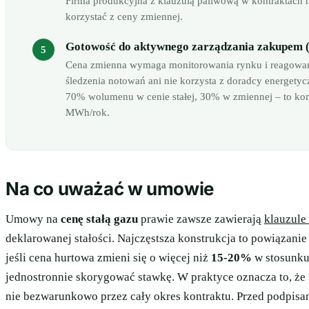
Firma produkcyjna z klauzulą paliwową w kontraktach 
korzystać z ceny zmiennej.
Gotowość do aktywnego zarządzania zakupem (
Cena zmienna wymaga monitorowania rynku i reagowania
śledzenia notowań ani nie korzysta z doradcy energetyc
70% wolumenu w cenie stałej, 30% w zmiennej – to kom
MWh/rok.
Na co uważać w umowie
Umowy na
cenę stałą gazu
prawie zawsze zawierają
klauzule
deklarowanej stałości. Najczęstsza konstrukcja to powiązani
jeśli cena hurtowa zmieni się o więcej niż
15-20%
w stosunku
jednostronnie skorygować stawkę. W praktyce oznacza to, że 
nie bezwarunkowo przez cały okres kontraktu. Przed podpisan