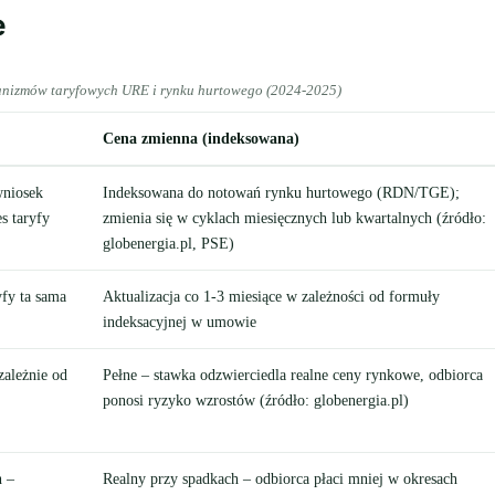
e
anizmów taryfowych URE i rynku hurtowego (2024-2025)
Cena zmienna (indeksowana)
wniosek
Indeksowana do notowań rynku hurtowego (RDN/TGE);
s taryfy
zmienia się w cyklach miesięcznych lub kwartalnych (źródło:
globenergia.pl, PSE)
yfy ta sama
Aktualizacja co 1-3 miesiące w zależności od formuły
indeksacyjnej w umowie
zależnie od
Pełne – stawka odzwierciedla realne ceny rynkowe, odbiorca
ponosi ryzyko wzrostów (źródło: globenergia.pl)
h –
Realny przy spadkach – odbiorca płaci mniej w okresach