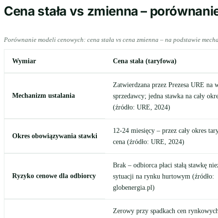
Cena stała vs zmienna – porównani
Porównanie modeli cenowych: cena stała vs cena zmienna – na podstawie mech
Wymiar
Cena stała (taryfowa)
Zatwierdzana przez Prezesa URE na 
Mechanizm ustalania
sprzedawcy; jedna stawka na cały okre
(źródło: URE, 2024)
12-24 miesięcy – przez cały okres tar
Okres obowiązywania stawki
cena (źródło: URE, 2024)
Brak – odbiorca płaci stałą stawkę nie
Ryzyko cenowe dla odbiorcy
sytuacji na rynku hurtowym (źródło:
globenergia.pl)
Zerowy przy spadkach cen rynkowyc