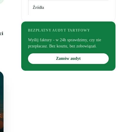
Źródła
BEZPŁATNY AUDYT TARYFOWY
ci
Wyślij faktury - w 24h sprawdzimy, czy nie
przepłacasz. Bez kosztu, bez zobowiązań.
Zamów audyt