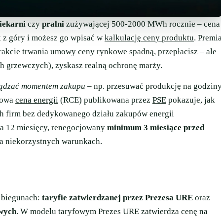
iekarni
czy
pralni
zużywającej 500-2000 MWh rocznie – cena
k z góry i możesz go wpisać w
kalkulację ceny produktu
. Premi
trakcie trwania umowy ceny rynkowe spadną, przepłacisz – ale
ch grzewczych), zyskasz realną ochronę marży.
ządzać momentem zakupu
– np. przesuwać produkcję na godzin
nkowa
cena energii
(RCE) publikowana przez
PSE
pokazuje, jak
h firm bez dedykowanego działu zakupów energii
na 12 miesięcy, renegocjowany
minimum 3 miesiące przed
na niekorzystnych warunkach.
h biegunach:
taryfie zatwierdzanej przez Prezesa URE
oraz
wych
. W modelu taryfowym Prezes URE zatwierdza cenę na