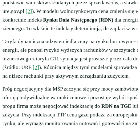
podstawie wniosków składanych przez sprzedawców, a stawka 
ure.gov.pl
[2]
). W modelu wolnorynkowym cena zmienia się w
konkretnie indeks
Rynku Dnia Następnego (RDN)
dla
energii
ziemnego. To właśnie te indeksy determinują, ile zapłacisz 
Taryfa dynamiczna odzwierciedla ceny na rynku hurtowym – d
energii, ale ponosi ryzyko wyższych rachunków w szczytach 
biznesowego z
taryfą G11
sytuacja jest prostsza: przez całą 
(źródło: URE
[2]
). Różnica między tymi modelami sprowadza 
na niższe rachunki przy aktywnym zarządzaniu zużyciem.
Próg negocjacyjny dla MŚP zaczyna się przy mocy zamówion
oferują indywidualne warunki cenowe i pozostaje wybór spoś
progu firma może negocjować indeksację do
RDN na TGE
lu
zużycia. Przy indeksacji TTF cena gazu podąża za europejsk
rynku, ale wymaga monitorowania notowań i gotowości na z