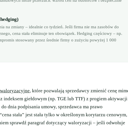
handlowych może przerzucić wzrost cen na odbiorców i bezpiecznie
hedging)
 na zmiany – idealnie co tydzień. Jeśli firma nie ma zasobów do
znego, cena stała eliminuje ten obowiązek. Hedging częściowy – np.
promis stosowany przez średnie firmy o zużyciu powyżej 1 000
 waloryzacyjne
, które pozwalają sprzedawcy zmienić cenę mim
e z indeksem giełdowym (np. TGE lub TTF) z progiem aktywacji
 do dnia podpisania umowy, sprzedawca ma prawo
“cena stała” jest stała tylko w określonym korytarzu cenowym,
iem sprawdź paragraf dotyczący waloryzacji – jeśli odwołuje