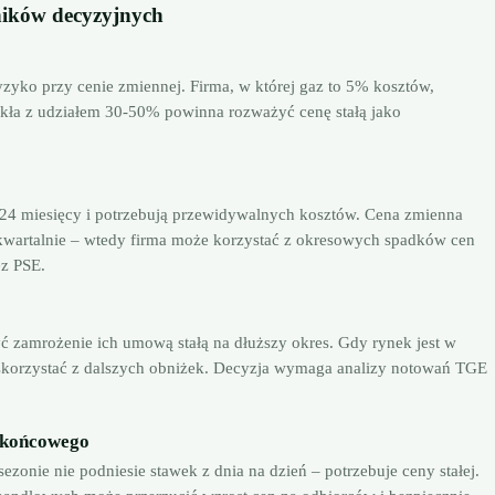
nników decyzyjnych
zyko przy cenie zmiennej. Firma, w której gaz to 5% kosztów,
zkła z udziałem 30-50% powinna rozważyć cenę stałą jako
2-24 miesięcy i potrzebują przewidywalnych kosztów. Cena zmienna
 kwartalnie – wtedy firma może korzystać z okresowych spadków cen
z PSE.
yć zamrożenie ich umową stałą na dłuższy okres. Gdy rynek jest w
 skorzystać z dalszych obniżek. Decyzja wymaga analizy notowań TGE
a końcowego
ezonie nie podniesie stawek z dnia na dzień – potrzebuje ceny stałej.