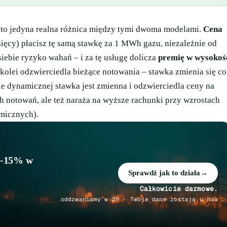
– to jedyna realna różnica między tymi dwoma modelami.
Cena
ięcy) płacisz tę samą stawkę za 1 MWh gazu, niezależnie od
siebie ryzyko wahań – i za tę usługę dolicza
premię w wysokoś
kolei odzwierciedla bieżące notowania – stawka zmienia się co
ie dynamicznej stawka jest zmienna i odzwierciedla ceny na
h notowań, ale też naraża na wyższe rachunki przy wzrostach
amicznych).
 5-15% w
Sprawdź jak to działa
→
Całkowicie darmowe.
oddzwaniamy w 2h · Twoje dane zostają u nas