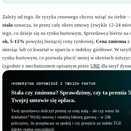
Zależy od tego, ile ryzyka cenowego chcesz wziąć na siebie 
stała
oznacza, że przez cały okres umowy (zwykle 12-24 mies
tego, co dzieje się na rynku hurtowym. Sprzedawca bierze na 
ok. 5-15%
powyżej bieżącej ceny rynkowej.
Cena zmienna
z 
miesiąc lub co kwartał w oparciu o indeksy giełdowe. W taryf
rynku hurtowym, co pozwala płacić mniej w okresach niższyc
(zgodnie z mechanizmem opisanym przez
URE
dla taryf dyn
KONKRETNA ODPOWIEDŹ Z TWOICH FAKTUR
Stała czy zmienna? Sprawdzimy, czy ta premia
Twojej umowie się opłaca.
Twój sprzedawca doliczył premię za cenę stałą – ale czy wiesz ile
dokładnie? Wyślij umowę i ostatnią fakturę gazową – w 24h
policzymy, ile przepłacasz za spokój i czy przejście na indeks TGE
dałoby realną oszczędność.