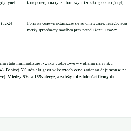
 gdy rynek
taniej energii na rynku hurtowym (źródło: globenergia.pl)
 (12-24
Formuła cenowa aktualizuje się automatycznie; renegocjacja
marży sprzedawcy możliwa przy przedłużeniu umowy
ena stała minimalizuje ryzyko budżetowe – wahania na rynku
). Poniżej 5% udziału gazu w kosztach cena zmienna daje szansę na
wej.
Między 5% a 15% decyzja zależy od zdolności firmy do
r