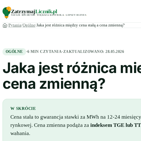
Zatrzymaj
Licznik
.pl
NIŻSZE RACHUNKI
.
WIĘKSZA KONTROLA
.
LEPSZY BIZNES
.
Pytania
Ogólne
Jaka jest różnica między cena stałą a cena zmienną?
OGÓLNE
·
6 MIN CZYTANIA
·
ZAKTUALIZOWANO:
28.05.2026
Jaka jest różnica mi
cena zmienną?
W SKRÓCIE
Cena stała to gwarancja stawki za MWh na 12-24 miesięcy
rynkowej. Cena zmienna podąża za
indeksem TGE lub T
wahania.