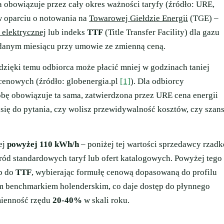
obowiązuje przez cały okres ważności taryfy (źródło: URE,
 oparciu o notowania na
Towarowej Giełdzie Energii
(TGE) –
 elektrycznej
lub indeks
TTF
(Title Transfer Facility) dla gazu
w danym miesiącu przy umowie ze zmienną ceną.
zięki temu odbiorca może płacić mniej w godzinach taniej
cenowych (źródło: globenergia.pl
[1]
). Dla odbiorcy
dobę obowiązuje ta sama, zatwierdzona przez URE cena energii
się do pytania, czy wolisz przewidywalność kosztów, czy szan
ej
powyżej 110 kWh/h
– poniżej tej wartości sprzedawcy rzadk
ród standardowych taryf lub ofert katalogowych. Powyżej tego
b do
TTF
, wybierając formułę cenową dopasowaną do profilu
im benchmarkiem holenderskim, co daje dostęp do płynnego
mienność rzędu
20-40%
w skali roku.