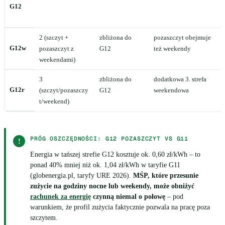
G12
b
t
2 (szczyt +
zbliżona do
pozaszczyt obejmuje
Z
G12w
pozaszczyt z
G12
też weekendy
k
weekendami)
3
zbliżona do
dodatkowa 3. strefa
N
G12r
(szczyt/pozaszczy
G12
weekendowa
e
t/weekend)
s
PRÓG OSZCZĘDNOŚCI: G12 POZASZCZYT VS G11
!
Energia w tańszej strefie G12 kosztuje ok. 0,60 zł/kWh – to
ponad 40% mniej niż ok. 1,04 zł/kWh w taryfie G11
(globenergia.pl, taryfy URE 2026).
MŚP, które przesunie
zużycie na godziny nocne lub weekendy, może obniżyć
rachunek za energię
czynną niemal o połowę
– pod
warunkiem, że profil zużycia faktycznie pozwala na pracę poza
szczytem.