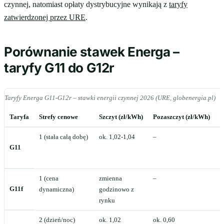
czynnej, natomiast opłaty dystrybucyjne wynikają z
taryfy
zatwierdzonej przez URE
.
Porównanie stawek Energa –
taryfy G11 do G12r
Taryfy Energa G11-G12r – stawki energii czynnej 2026 (URE, globenergia.pl)
Taryfa
Strefy cenowe
Szczyt (zł/kWh)
Pozaszczyt (zł/kWh)
R
1 (stała całą dobę)
ok. 1,02-1,04
–
P
G11
o
g
1 (cena
zmienna
–
W
G11f
dynamiczna)
godzinowo z
z
rynku
g
2 (dzień/noc)
ok. 1,02
ok. 0,60
P