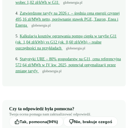
wobec 1,02 zł/kWh w G11
globenergia.pl
Zatwierdzone taryfy na 2026 r. – średnia cena energii czynnej
495,16 zł/MWh netto, porównanie stawek PGE, Tauron, Enea i
Energa
globenergia.pl
Kalkulacja kosztów ogrzewania pompą ciepła w taryfie G11
(ok. 1,04 zł/kWh) vs G12 (ok. 0,60 zł/kWh) – realne
oszczędności na przykładach
globenergia.pl
Statystyki URE – 80% gospodarstw na G11, cena referencyjna
572,64 zł/MWh w IV kw. 2025, potencjał optymalizacji przez
zmianę taryfy
globenergia.pl
Czy ta odpowiedź była pomocna?
Twoja ocena pomaga nam zaktualizować odpowiedź.
Tak, pomocna
(94%)
Nie, brakuje czegoś