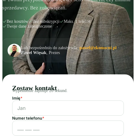
sprzedawcy. Bez zobowiązań.
Bez kosztów
Bez subskrypcji
Maks. 1 telefon
Twoje dane zabezpieczone
Lub bezpośrednio do założyciela:
pawel@ekomocni.pl
·
Paweł Więsak
, Prezes
Zostaw kontakt
Wypełnienie zajmuje 20 sekund.
Imię
*
Numer telefonu
*