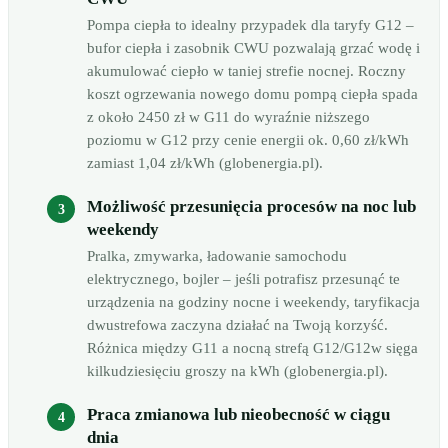
Pompa ciepła to idealny przypadek dla taryfy G12 –
bufor ciepła i zasobnik CWU pozwalają grzać wodę i
akumulować ciepło w taniej strefie nocnej. Roczny
koszt ogrzewania nowego domu pompą ciepła spada
z około 2450 zł w G11 do wyraźnie niższego
poziomu w G12 przy cenie energii ok. 0,60 zł/kWh
zamiast 1,04 zł/kWh (globenergia.pl).
Możliwość przesunięcia procesów na noc lub
weekendy
Pralka, zmywarka, ładowanie samochodu
elektrycznego, bojler – jeśli potrafisz przesunąć te
urządzenia na godziny nocne i weekendy, taryfikacja
dwustrefowa zaczyna działać na Twoją korzyść.
Różnica między G11 a nocną strefą G12/G12w sięga
kilkudziesięciu groszy na kWh (globenergia.pl).
Praca zmianowa lub nieobecność w ciągu
dnia