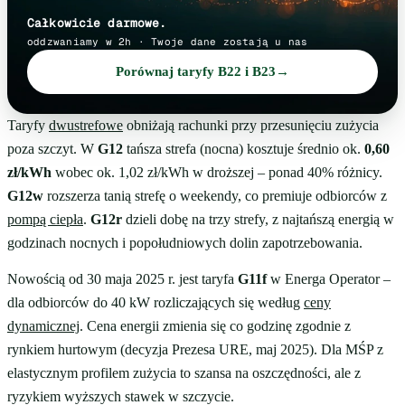
Całkowicie darmowe.
oddzwaniamy w 2h · Twoje dane zostają u nas
Porównaj taryfy B22 i B23
→
Taryfy
dwustrefowe
obniżają rachunki przy przesunięciu zużycia
poza szczyt. W
G12
tańsza strefa (nocna) kosztuje średnio ok.
0,60
zł/kWh
wobec ok. 1,02 zł/kWh w droższej – ponad 40% różnicy.
G12w
rozszerza tanią strefę o weekendy, co premiuje odbiorców z
pompą ciepła
.
G12r
dzieli dobę na trzy strefy, z najtańszą energią w
godzinach nocnych i popołudniowych dolin zapotrzebowania.
Nowością od 30 maja 2025 r. jest taryfa
G11f
w Energa Operator –
dla odbiorców do 40 kW rozliczających się według
ceny
dynamicznej
. Cena energii zmienia się co godzinę zgodnie z
rynkiem hurtowym (decyzja Prezesa URE, maj 2025). Dla MŚP z
elastycznym profilem zużycia to szansa na oszczędności, ale z
ryzykiem wyższych stawek w szczycie.