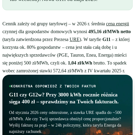
Cennik zależy od grupy taryfowej – w 2026 r. średnia
cena energii
czynnej dla gospodarstw domowych wynosi
495,16 zł/MWh netto
(taryfa zatwierdzona przez Prezesa
URE
). W taryfie
G11
– z której
korzysta ok. 80% gospodarstw – cena jest stała całą dobę i u
największych sprzedawców (PGE, Tauron, Enea, Energa) mieści
się poniżej 500 zł/MWh, czyli ok.
1,04 zł/kWh
brutto. To spadek
wobec zamrożonej stawki 572,64 zł/MWh z IV kwartału 2025 r.
KONKRETNA ODPOWIEDŹ Z TWOICH FAKTUR
G11 czy G12w? Przy 3000 kWh rocznie różnica
sięga 400 zł – sprawdzimy na Twoich fakturach.
Od stycznia 2026 ceny odmrożone, a stawka URE spadła do ~500
zł/MWh. Ale czy Twój sprzedawca obniżył cenę proporcjonalnie?
Wyślij fakturę za prąd – w 24h policzymy, która taryfa Energa da
najniższy rachunek.