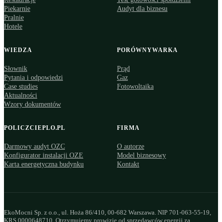
Piekarnie
Audyt dla biznesu
Pralnie
Hotele
WIEDZA
PORÓWNYWARKA
Słownik
Prąd
Pytania i odpowiedzi
Gaz
Case studies
Fotowoltaika
Aktualności
Wzory dokumentów
POLICZCIEPLO.PL
FIRMA
Darmowy audyt OZC
O autorze
Konfigurator instalacji OZE
Model biznesowy
Karta energetyczna budynku
Kontakt
EkoMocni Sp. z o.o., ul. Hoża 86/410, 00-682 Warszawa. NIP 701-063-55-19,
KRS 0000648710. Otrzymujemy prowizję od sprzedawców energii za