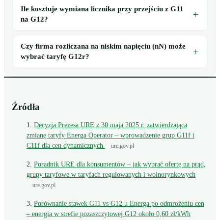
Ile kosztuje wymiana licznika przy przejściu z G11
na G12?
Czy firma rozliczana na niskim napięciu (nN) może
wybrać taryfę G12r?
Źródła
Decyzja Prezesa URE z 30 maja 2025 r. zatwierdzająca
zmianę taryfy Energa Operator – wprowadzenie grup G11f i
C11f dla cen dynamicznych
ure.gov.pl
Poradnik URE dla konsumentów – jak wybrać ofertę na prąd,
grupy taryfowe w taryfach regulowanych i wolnorynkowych
ure.gov.pl
Porównanie stawek G11 vs G12 u Energa po odmrożeniu cen
– energia w strefie pozaszczytowej G12 około 0,60 zł/kWh