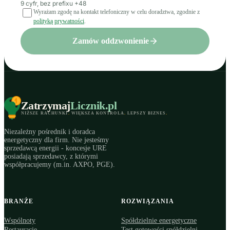
9 cyfr, bez prefixu +48
Wyrażam zgodę na kontakt telefoniczny w celu doradztwa, zgodnie z
polityką prywatności
.
Zamów oddzwonienie
Zatrzymaj
Licznik
.pl
NIŻSZE RACHUNKI
.
WIĘKSZA KONTROLA
.
LEPSZY BIZNES
.
Niezależny pośrednik i doradca
energetyczny dla firm. Nie jesteśmy
sprzedawcą energii - koncesje URE
posiadają sprzedawcy, z którymi
współpracujemy (m.in. AXPO, PGE).
BRANŻE
ROZWIĄZANIA
Wspólnoty
Spółdzielnie energetyczne
Restauracje
Test gotowości spółdzielni