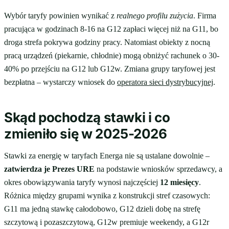
Wybór taryfy powinien wynikać z
realnego profilu zużycia
. Firma
pracująca w godzinach 8-16 na G12 zapłaci więcej niż na G11, bo
droga strefa pokrywa godziny pracy. Natomiast obiekty z nocną
pracą urządzeń (piekarnie, chłodnie) mogą obniżyć rachunek o 30-
40% po przejściu na G12 lub G12w. Zmiana grupy taryfowej jest
bezpłatna – wystarczy wniosek do
operatora sieci dystrybucyjnej
.
Skąd pochodzą stawki i co
zmieniło się w 2025-2026
Stawki za energię w taryfach Energa nie są ustalane dowolnie –
zatwierdza je Prezes URE
na podstawie wniosków sprzedawcy, a
okres obowiązywania taryfy wynosi najczęściej
12 miesięcy
.
Różnica między grupami wynika z konstrukcji stref czasowych:
G11 ma jedną stawkę całodobowo, G12 dzieli dobę na strefę
szczytową i pozaszczytową, G12w premiuje weekendy, a G12r