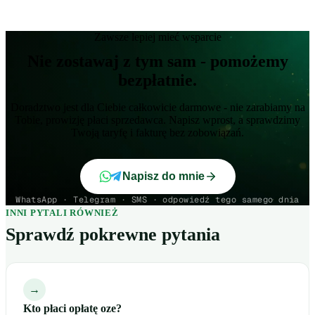
Zawsze lepiej mieć wsparcie
Nie zostawaj z tym sam - pomożemy
bezpłatnie.
Doradztwo jest dla Ciebie całkowicie darmowe - nie zarabiamy na
Tobie, prowizję płaci sprzedawca. Napisz wprost, a sprawdzimy
Twoją taryfę i fakturę bez zobowiązań.
Napisz do mnie
WhatsApp · Telegram · SMS · odpowiedź tego samego dnia
INNI PYTALI RÓWNIEŻ
Sprawdź pokrewne pytania
→
Kto płaci opłatę oze?