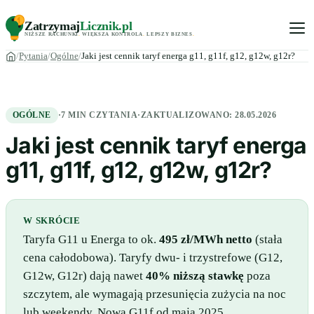
Zatrzymaj
Licznik
.pl
NIŻSZE RACHUNKI
.
WIĘKSZA KONTROLA
.
LEPSZY BIZNES
.
Pytania
Ogólne
Jaki jest cennik taryf energa g11, g11f, g12, g12w, g12r?
OGÓLNE
·
7 MIN CZYTANIA
·
ZAKTUALIZOWANO:
28.05.2026
Jaki jest cennik taryf energa
g11, g11f, g12, g12w, g12r?
W SKRÓCIE
Taryfa G11 u Energa to ok.
495 zł/MWh netto
(stała
cena całodobowa). Taryfy dwu- i trzystrefowe (G12,
G12w, G12r) dają nawet
40% niższą stawkę
poza
szczytem, ale wymagają przesunięcia zużycia na noc
lub weekendy. Nowa G11f od maja 2025.