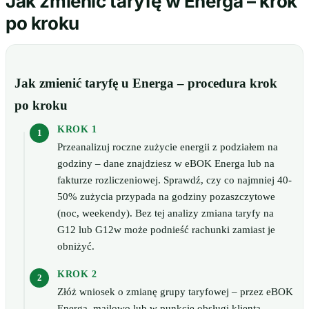
Jak zmienić taryfę w Energa – krok
po kroku
Jak zmienić taryfę u Energa – procedura krok
po kroku
KROK 1
Przeanalizuj roczne zużycie energii z podziałem na
godziny – dane znajdziesz w eBOK Energa lub na
fakturze rozliczeniowej. Sprawdź, czy co najmniej 40-
50% zużycia przypada na godziny pozaszczytowe
(noc, weekendy). Bez tej analizy zmiana taryfy na
G12 lub G12w może podnieść rachunki zamiast je
obniżyć.
KROK 2
Złóż wniosek o zmianę grupy taryfowej – przez eBOK
Energa, mailowo lub w punkcie obsługi klienta.