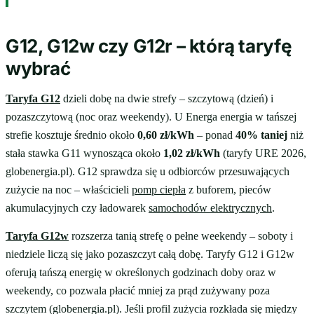
G12, G12w czy G12r – którą taryfę
wybrać
Taryfa G12
dzieli dobę na dwie strefy – szczytową (dzień) i
pozaszczytową (noc oraz weekendy). U Energa energia w tańszej
strefie kosztuje średnio około
0,60 zł/kWh
– ponad
40% taniej
niż
stała stawka G11 wynosząca około
1,02 zł/kWh
(taryfy URE 2026,
globenergia.pl). G12 sprawdza się u odbiorców przesuwających
zużycie na noc – właścicieli
pomp ciepła
z buforem, pieców
akumulacyjnych czy ładowarek
samochodów elektrycznych
.
Taryfa G12w
rozszerza tanią strefę o pełne weekendy – soboty i
niedziele liczą się jako pozaszczyt całą dobę. Taryfy G12 i G12w
oferują tańszą energię w określonych godzinach doby oraz w
weekendy, co pozwala płacić mniej za prąd zużywany poza
szczytem (globenergia.pl). Jeśli profil zużycia rozkłada się między