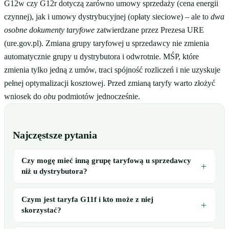
G12w czy G12r dotyczą zarówno umowy sprzedaży (cena energii
czynnej), jak i umowy dystrybucyjnej (opłaty sieciowe) – ale to
dwa
osobne dokumenty taryfowe
zatwierdzane przez Prezesa URE
(ure.gov.pl). Zmiana grupy taryfowej u sprzedawcy nie zmienia
automatycznie grupy u dystrybutora i odwrotnie. MŚP, które
zmienia tylko jedną z umów, traci spójność rozliczeń i nie uzyskuje
pełnej optymalizacji kosztowej. Przed zmianą taryfy warto złożyć
wniosek do
obu
podmiotów jednocześnie.
Najczęstsze pytania
Czy mogę mieć inną grupę taryfową u sprzedawcy
niż u dystrybutora?
Czym jest taryfa G11f i kto może z niej
skorzystać?