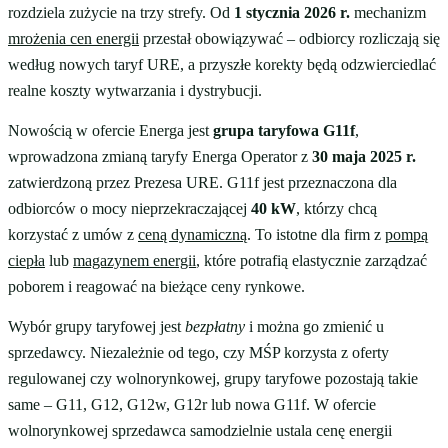
rozdziela zużycie na trzy strefy. Od
1 stycznia 2026 r.
mechanizm
mrożenia cen energii
przestał obowiązywać – odbiorcy rozliczają się
według nowych taryf URE, a przyszłe korekty będą odzwierciedlać
realne koszty wytwarzania i dystrybucji.
Nowością w ofercie Energa jest
grupa taryfowa G11f
,
wprowadzona zmianą taryfy Energa Operator z
30 maja 2025 r.
zatwierdzoną przez Prezesa URE. G11f jest przeznaczona dla
odbiorców o mocy nieprzekraczającej
40 kW
, którzy chcą
korzystać z umów z
ceną dynamiczną
. To istotne dla firm z
pompą
ciepła
lub
magazynem energii
, które potrafią elastycznie zarządzać
poborem i reagować na bieżące ceny rynkowe.
Wybór grupy taryfowej jest
bezpłatny
i można go zmienić u
sprzedawcy. Niezależnie od tego, czy MŚP korzysta z oferty
regulowanej czy wolnorynkowej, grupy taryfowe pozostają takie
same – G11, G12, G12w, G12r lub nowa G11f. W ofercie
wolnorynkowej sprzedawca samodzielnie ustala cenę energii