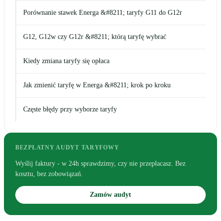
Porównanie stawek Energa &#8211; taryfy G11 do G12r
G12, G12w czy G12r &#8211; którą taryfę wybrać
Kiedy zmiana taryfy się opłaca
Jak zmienić taryfę w Energa &#8211; krok po kroku
Częste błędy przy wyborze taryfy
BEZPŁATNY AUDYT TARYFOWY
Wyślij faktury - w 24h sprawdzimy, czy nie przepłacasz. Bez
kosztu, bez zobowiązań.
Zamów audyt