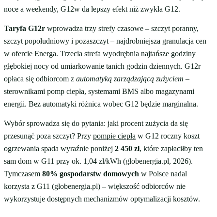
noce a weekendy, G12w da lepszy efekt niż zwykła G12.
Taryfa G12r
wprowadza trzy strefy czasowe – szczyt poranny,
szczyt popołudniowy i pozaszczyt – najdrobniejsza granulacja cen
w ofercie Energa. Trzecia strefa wyodrębnia najtańsze godziny
głębokiej nocy od umiarkowanie tanich godzin dziennych. G12r
opłaca się odbiorcom z
automatyką zarządzającą zużyciem
–
sterownikami pomp ciepła, systemami BMS albo magazynami
energii. Bez automatyki różnica wobec G12 będzie marginalna.
Wybór sprowadza się do pytania: jaki procent zużycia da się
przesunąć poza szczyt? Przy
pompie ciepła
w G12 roczny koszt
ogrzewania spada wyraźnie poniżej
2 450 zł
, które zapłaciłby ten
sam dom w G11 przy ok. 1,04 zł/kWh (globenergia.pl, 2026).
Tymczasem
80% gospodarstw domowych
w Polsce nadal
korzysta z G11 (globenergia.pl) – większość odbiorców nie
wykorzystuje dostępnych mechanizmów optymalizacji kosztów.