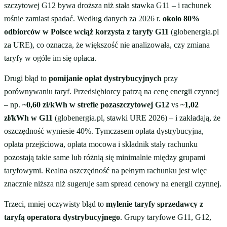
szczytowej G12 bywa droższa niż stała stawka G11 – i rachunek
rośnie zamiast spadać. Według danych za 2026 r.
około 80%
odbiorców w Polsce wciąż korzysta z taryfy G11
(globenergia.pl
za URE), co oznacza, że większość nie analizowała, czy zmiana
taryfy w ogóle im się opłaca.
Drugi błąd to
pomijanie opłat dystrybucyjnych
przy
porównywaniu taryf. Przedsiębiorcy patrzą na cenę energii czynnej
– np.
~0,60 zł/kWh w strefie pozaszczytowej G12
vs
~1,02
zł/kWh w G11
(globenergia.pl, stawki URE 2026) – i zakładają, że
oszczędność wyniesie 40%. Tymczasem opłata dystrybucyjna,
opłata przejściowa, opłata mocowa i składnik stały rachunku
pozostają takie same lub różnią się minimalnie między grupami
taryfowymi. Realna oszczędność na pełnym rachunku jest więc
znacznie niższa niż sugeruje sam spread cenowy na energii czynnej.
Trzeci, mniej oczywisty błąd to
mylenie taryfy sprzedawcy z
taryfą operatora dystrybucyjnego
. Grupy taryfowe G11, G12,