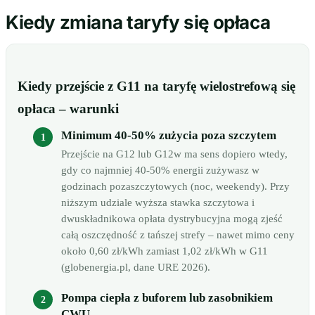
Kiedy zmiana taryfy się opłaca
Kiedy przejście z G11 na taryfę wielostrefową się
opłaca – warunki
Minimum 40-50% zużycia poza szczytem
Przejście na G12 lub G12w ma sens dopiero wtedy,
gdy co najmniej 40-50% energii zużywasz w
godzinach pozaszczytowych (noc, weekendy). Przy
niższym udziale wyższa stawka szczytowa i
dwuskładnikowa opłata dystrybucyjna mogą zjeść
całą oszczędność z tańszej strefy – nawet mimo ceny
około 0,60 zł/kWh zamiast 1,02 zł/kWh w G11
(globenergia.pl, dane URE 2026).
Pompa ciepła z buforem lub zasobnikiem
CWU