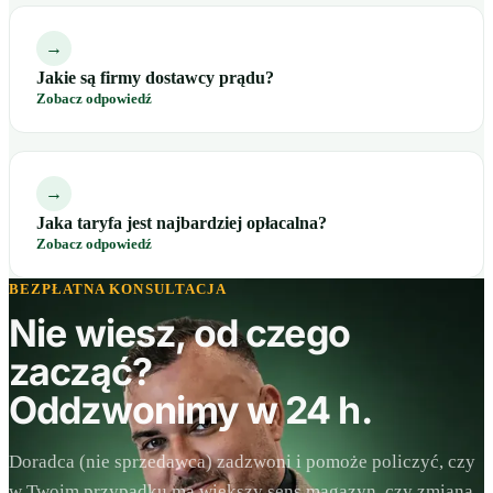
→
Jakie są firmy dostawcy prądu?
Zobacz odpowiedź
→
Jaka taryfa jest najbardziej opłacalna?
Zobacz odpowiedź
BEZPŁATNA KONSULTACJA
Nie wiesz, od czego
zacząć?
Oddzwonimy w 24 h.
Doradca (nie sprzedawca) zadzwoni i pomoże policzyć, czy
w Twoim przypadku ma większy sens magazyn, czy zmiana