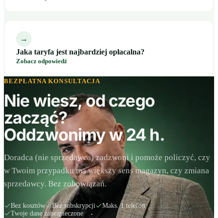
→
Jaka taryfa jest najbardziej opłacalna?
Zobacz odpowiedź
BEZPŁATNA KONSULTACJA
Nie wiesz, od czego
zacząć?
Oddzwonimy w 24 h.
Doradca (nie sprzedawca) zadzwoni i pomoże policzyć, czy
w Twoim przypadku ma większy sens magazyn, czy zmiana
sprzedawcy. Bez zobowiązań.
Bez kosztów
Bez subskrypcji
Maks. 1 telefon
Twoje dane zabezpieczone