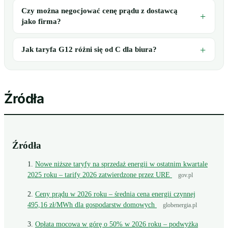
Czy można negocjować cenę prądu z dostawcą
jako firma?
Jak taryfa G12 różni się od C dla biura?
Źródła
Źródła
Nowe niższe taryfy na sprzedaż energii w ostatnim kwartale
2025 roku – tarify 2026 zatwierdzone przez URE
gov.pl
Ceny prądu w 2026 roku – średnia cena energii czynnej
495,16 zł/MWh dla gospodarstw domowych
globenergia.pl
Opłata mocowa w górę o 50% w 2026 roku – podwyżka