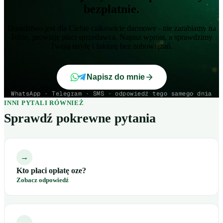
bezpłatnie.
Doradztwo jest dla Ciebie całkowicie darmowe - nie zarabiamy na
Tobie, prowizję płaci sprzedawca. Napisz wprost, a sprawdzimy
Twoją taryfę i fakturę bez zobowiązań.
Napisz do mnie
WhatsApp · Telegram · SMS · odpowiedź tego samego dnia
INNI PYTALI RÓWNIEŻ
Sprawdź pokrewne pytania
→
Kto płaci opłatę oze?
Zobacz odpowiedź
→