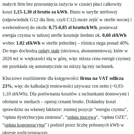
małych firm bez przesunięcia zużycia w czasie) płaci całkowity
koszt
1,15-1,30 zł brutto za kWh
. Biuro w taryfie strefowej
(odpowiednik G12 dla firm, czyli C12) może zejść w strefie nocnej i
weekendowej do okolic
0,75-0,85 zł brutto/kWh
, ponieważ
energia czynna w tańszej strefie kosztuje średnio ok.
0,60 zł/kWh
wobec
1,02 zł/kWh
w strefie jednolitej – różnica sięga ponad 40%.
Do tego dochodzą
opłaty stałe
(sieciowa, abonamentowa), które w
2026 też w większości idą w górę, więc niższa cena energii czynnej
nie przekłada się automatycznie na niższy łączny rachunek.
Kluczowe rozróżnienie dla księgowości:
firma na VAT odlicza
23%
, więc do kalkulacji rentowności używasz cen netto (~0,93-
1,10 zł/kWh). Dla porównania kosztów z rachunkami domowymi i
ofertami w mediach – operuj cenami brutto. Dokładny koszt
sprawdzisz na własnej fakturze: zsumuj pozycje “energia czynna”,
“opłata dystrybucyjna zmienna”, “
opłata mocowa
“, “opłata OZE”,
“
opłata kogeneracyjna
” i podziel przez liczbę pobranych kWh w
okresie rozliczeniowym.