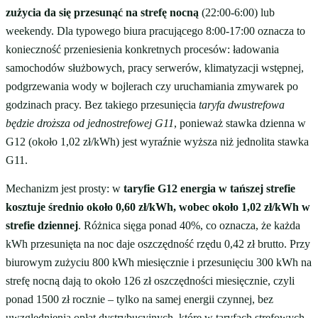
zużycia da się przesunąć na strefę nocną
(22:00-6:00) lub
weekendy. Dla typowego biura pracującego 8:00-17:00 oznacza to
konieczność przeniesienia konkretnych procesów: ładowania
samochodów służbowych, pracy serwerów, klimatyzacji wstępnej,
podgrzewania wody w bojlerach czy uruchamiania zmywarek po
godzinach pracy. Bez takiego przesunięcia
taryfa dwustrefowa
będzie droższa od jednostrefowej G11
, ponieważ stawka dzienna w
G12 (około 1,02 zł/kWh) jest wyraźnie wyższa niż jednolita stawka
G11.
Mechanizm jest prosty: w
taryfie G12 energia w tańszej strefie
kosztuje średnio około 0,60 zł/kWh, wobec około 1,02 zł/kWh w
strefie dziennej
. Różnica sięga ponad 40%, co oznacza, że każda
kWh przesunięta na noc daje oszczędność rzędu 0,42 zł brutto. Przy
biurowym zużyciu 800 kWh miesięcznie i przesunięciu 300 kWh na
strefę nocną dają to około 126 zł oszczędności miesięcznie, czyli
ponad 1500 zł rocznie – tylko na samej energii czynnej, bez
uwzględnienia opłat dystrybucyjnych, które w taryfach strefowych