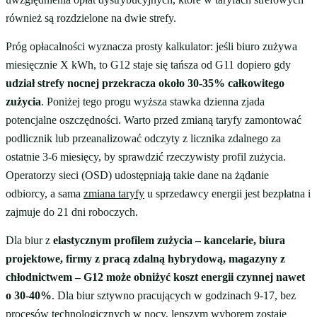
również są rozdzielone na dwie strefy.
Próg opłacalności wyznacza prosty kalkulator: jeśli biuro zużywa
miesięcznie X kWh, to G12 staje się tańsza od G11 dopiero gdy
udział strefy nocnej przekracza około 30-35% całkowitego
zużycia
. Poniżej tego progu wyższa stawka dzienna zjada
potencjalne oszczędności. Warto przed zmianą taryfy zamontować
podlicznik lub przeanalizować odczyty z licznika zdalnego za
ostatnie 3-6 miesięcy, by sprawdzić rzeczywisty profil zużycia.
Operatorzy sieci (OSD) udostępniają takie dane na żądanie
odbiorcy, a sama
zmiana taryfy
u sprzedawcy energii jest bezpłatna i
zajmuje do 21 dni roboczych.
Dla biur z
elastycznym profilem zużycia – kancelarie, biura
projektowe, firmy z pracą zdalną hybrydową, magazyny z
chłodnictwem – G12 może obniżyć koszt energii czynnej nawet
o 30-40%
. Dla biur sztywno pracujących w godzinach 9-17, bez
procesów technologicznych w nocy, lepszym wyborem zostaje