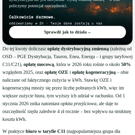
policzymy potencjał oszczędności.
Całkowicie darmowe.
oddzwaniamy w 2h · Twoje dane zostają u nas
Sprawdź jak to działa
→
Do tej kwoty doliczasz
opłatę dystrybucyjną zmienną
(zależną od
OSD – PGE Dystrybucja, Tauron, Enea, Energa – i grupy taryfowej
C11/C21),
opłatę mocową
, która w 2026 roku rośnie o około
50%
względem 2025, oraz
opłatę OZE
i
opłatę kogeneracyjną
– obie
naliczane od faktycznego zużycia w kWh. Stawkę OZE i
kogeneracyjną mnoży się przez liczbę pobranych kWh, więc im
większe zużycie biura, tym wyższy ich udział w rachunku. Od 1
stycznia 2026 znika natomiast
opłata przejściowa
, ale daje to
oszczędność rzędu zaledwie 4 zł rocznie – bez wpływu na strukturę
kosztu kWh.
W praktyce
biuro w taryfie C11
(najpopularniejsza grupa dla