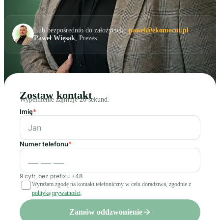
Lub bezpośrednio do założyciela:
pawel@ekomocni.pl
·
Paweł Więsak
, Prezes
Zostaw kontakt
Wypełnienie zajmuje 20 sekund.
Imię
*
Numer telefonu
*
9 cyfr, bez prefixu +48
Wyrażam zgodę na kontakt telefoniczny w celu doradztwa, zgodnie z
polityką prywatności
.
Zamów oddzwonienie