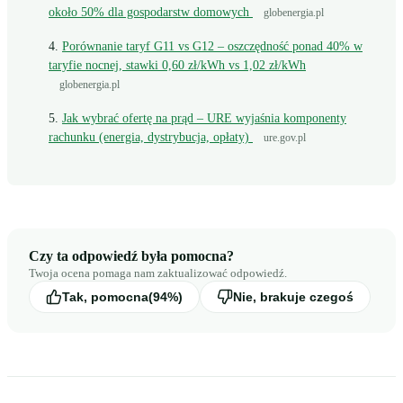
około 50% dla gospodarstw domowych
globenergia.pl
Porównanie taryf G11 vs G12 – oszczędność ponad 40% w
taryfie nocnej, stawki 0,60 zł/kWh vs 1,02 zł/kWh
globenergia.pl
Jak wybrać ofertę na prąd – URE wyjaśnia komponenty
rachunku (energia, dystrybucja, opłaty)
ure.gov.pl
Czy ta odpowiedź była pomocna?
Twoja ocena pomaga nam zaktualizować odpowiedź.
Tak, pomocna
(94%)
Nie, brakuje czegoś