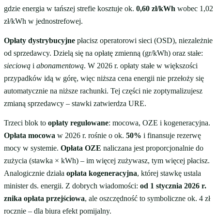
gdzie energia w tańszej strefie kosztuje ok.
0,60 zł/kWh
wobec 1,02
zł/kWh w jednostrefowej.
Opłaty dystrybucyjne
płacisz operatorowi sieci (OSD), niezależnie
od sprzedawcy. Dzielą się na opłatę zmienną (gr/kWh) oraz stałe:
sieciową
i
abonamentową
. W 2026 r. opłaty stałe w większości
przypadków idą w górę, więc niższa cena energii nie przełoży się
automatycznie na niższe rachunki. Tej części nie zoptymalizujesz
zmianą sprzedawcy – stawki zatwierdza URE.
Trzeci blok to
opłaty regulowane
: mocowa, OZE i kogeneracyjna.
Opłata mocowa
w 2026 r. rośnie o ok.
50%
i finansuje rezerwę
mocy w systemie.
Opłata OZE
naliczana jest proporcjonalnie do
zużycia (stawka × kWh) – im więcej zużywasz, tym więcej płacisz.
Analogicznie działa
opłata kogeneracyjna
, której stawkę ustala
minister ds. energii. Z dobrych wiadomości:
od 1 stycznia 2026 r.
znika opłata przejściowa
, ale oszczędność to symboliczne ok. 4 zł
rocznie – dla biura efekt pomijalny.