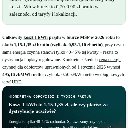
koszt kWh w biurze to 0,70-0,90 zł brutto w
zależności od taryfy i lokalizacji.
Całkowity
koszt 1 kWh
prądu w biurze MŚP w 2026 roku to
około
1,15-1,35 zł brutto
(czyli ok.
0,93-1,10 zł netto
)
, przy czym
sama
energia czynna
stanowi tylko 40-45% tej kwoty – reszta to
dystrybucja i opłaty regulowane. Konkretnie: średnia
cena energii
czynnej dla odbiorców uprawnionych od 1 stycznia 2026 wynosi
495,16 zł/MWh netto
, czyli ok. 0,50 zł/kWh netto według nowych
taryf URE.
KONKRETNA ODPOWIEDŹ Z TWOICH FAKTUR
Koszt 1 kWh to 1,15-1,35 zł, ale czy płacisz za
dystrybucję uczciwie?
Energia to tylko 40-45% rachunku. Sprawdzamy, czy opłata
dystrybucyjna nie jest zawyżona. Wyślij ostatnią fakturę – w 24h