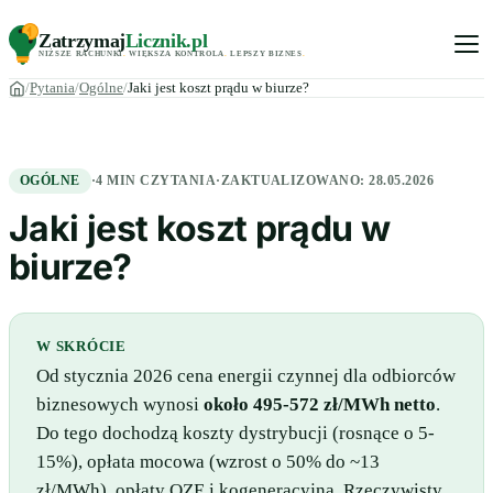
Zatrzymaj
Licznik
.pl
NIŻSZE RACHUNKI
.
WIĘKSZA KONTROLA
.
LEPSZY BIZNES
.
Pytania
Ogólne
Jaki jest koszt prądu w biurze?
OGÓLNE
·
4 MIN CZYTANIA
·
ZAKTUALIZOWANO:
28.05.2026
Jaki jest koszt prądu w
biurze?
W SKRÓCIE
Od stycznia 2026 cena energii czynnej dla odbiorców
biznesowych wynosi
około 495-572 zł/MWh netto
.
Do tego dochodzą koszty dystrybucji (rosnące o 5-
15%), opłata mocowa (wzrost o 50% do ~13
zł/MWh), opłaty OZE i kogeneracyjna. Rzeczywisty