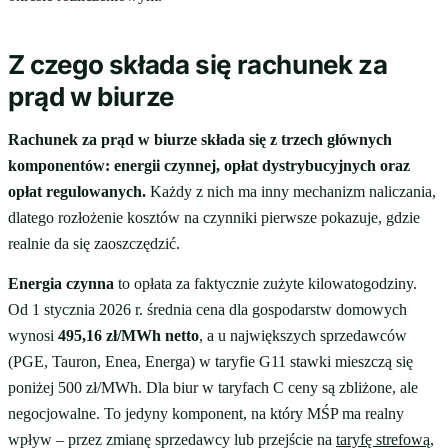
Z czego składa się rachunek za
prąd w biurze
Rachunek za prąd w biurze składa się z trzech głównych
komponentów: energii czynnej, opłat dystrybucyjnych oraz
opłat regulowanych.
Każdy z nich ma inny mechanizm naliczania,
dlatego rozłożenie kosztów na czynniki pierwsze pokazuje, gdzie
realnie da się zaoszczędzić.
Energia czynna
to opłata za faktycznie zużyte kilowatogodziny.
Od 1 stycznia 2026 r. średnia cena dla gospodarstw domowych
wynosi
495,16 zł/MWh netto
, a u największych sprzedawców
(PGE, Tauron, Enea, Energa) w taryfie G11 stawki mieszczą się
poniżej 500 zł/MWh. Dla biur w taryfach C ceny są zbliżone, ale
negocjowalne. To jedyny komponent, na który MŚP ma realny
wpływ – przez zmianę sprzedawcy lub przejście na
taryfę strefową
,