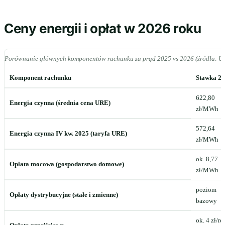
Ceny energii i opłat w 2026 roku
Porównanie głównych komponentów rachunku za prąd 2025 vs 2026 (źródła: UR
Komponent rachunku
Stawka 2
622,80
Energia czynna (średnia cena URE)
zł/MWh
572,64
Energia czynna IV kw. 2025 (taryfa URE)
zł/MWh
ok. 8,77
Opłata mocowa (gospodarstwo domowe)
zł/MWh
poziom
Opłaty dystrybucyjne (stałe i zmienne)
bazowy
ok. 4 zł/ro