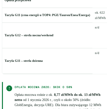
Opłata przejściowa
ok. 622
Taryfa G11 (cena energii u TOP4: PGE/Tauron/Enea/Energa)
zł/MWh
n/d
Taryfa G12 – strefa nocna/weekend
n/d
Taryfa G11 – strefa dzienna
OPŁATA MOCOWA 2026: SKOK O 50%
!
Opłata mocowa rośnie z ok.
8,77 zł/MWh do ok. 13 zł/MWh
netto
od 1 stycznia 2026 r., czyli o około 50% (źródło:
GlobEnergia, decyzja URE). Dla biura zużywającego 12 MWh