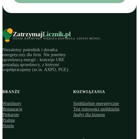
Zatrzymaj
Licznik
.pl
NIŻSZE RACHUNKI
.
WIĘKSZA KONTROLA
.
LEPSZY BIZNES
.
Niezależny pośrednik i doradca
energetyczny dla firm. Nie jesteśmy
sprzedawcą energii - koncesje URE
posiadają sprzedawcy, z którymi
współpracujemy (m.in. AXPO, PGE).
BRANŻE
ROZWIĄZANIA
Wspólnoty
Spółdzielnie energetyczne
Restauracje
Test gotowości spółdzielni
Piekarnie
Audyt dla biznesu
Pralnie
Hotele