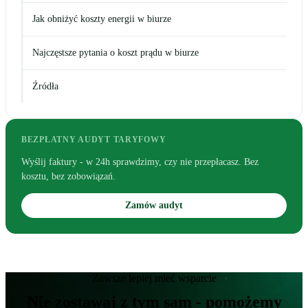
Jak obniżyć koszty energii w biurze
Najczęstsze pytania o koszt prądu w biurze
Źródła
BEZPŁATNY AUDYT TARYFOWY
Wyślij faktury - w 24h sprawdzimy, czy nie przepłacasz. Bez
kosztu, bez zobowiązań.
Zamów audyt
Zawsze lepiej mieć wsparcie
Nie zostawaj z tym sam - pomożemy