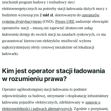
uruchomił program budowy i rozbudowy sieci
elektroenergetycznych na potrzeby stacji ładowania dużych mocy z
budżetem wynoszącym
2 mld zł
, skierowanym do
operatorów
systemu dystrybucyjnego
(OSD).
Prezes URE
nadzoruje obowiązki
operatorów stacji – muszą oni zapewnić
dostawcom usług
ładowania
dostęp do swoich stacji na zasadach rynkowych, co ma
gwarantować kierowcom elektryków możliwość wyboru
najkorzystniejszej oferty cenowej niezależnie od lokalizacji
ładowarki.
Kim jest operator stacji ładowania
w rozumieniu prawa?
Operator ogólnodostępnej stacji ładowania to podmiot
odpowiedzialny za budowę, utrzymanie i eksploatację infrastruktury
ładowania pojazdów elektrycznych, zdefiniowany w
ustawie o
elektromobilności i paliwach alternatywnych
. Zgodnie z przepisami,