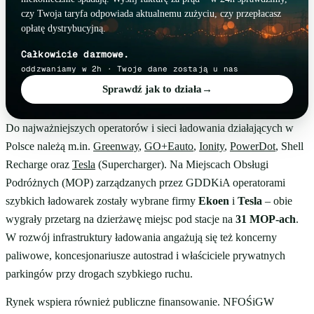
czy Twoja taryfa odpowiada aktualnemu zużyciu, czy przepłacasz
opłatę dystrybucyjną.
Całkowicie darmowe.
oddzwaniamy w 2h · Twoje dane zostają u nas
Sprawdź jak to działa
→
Do najważniejszych operatorów i sieci ładowania działających w
Polsce należą m.in.
Greenway
,
GO+Eauto
,
Ionity
,
PowerDot
, Shell
Recharge oraz
Tesla
(Supercharger). Na Miejscach Obsługi
Podróżnych (MOP) zarządzanych przez GDDKiA operatorami
szybkich ładowarek zostały wybrane firmy
Ekoen
i
Tesla
– obie
wygrały przetarg na dzierżawę miejsc pod stacje na
31 MOP-ach
.
W rozwój infrastruktury ładowania angażują się też koncerny
paliwowe, koncesjonariusze autostrad i właściciele prywatnych
parkingów przy drogach szybkiego ruchu.
Rynek wspiera również publiczne finansowanie. NFOŚiGW