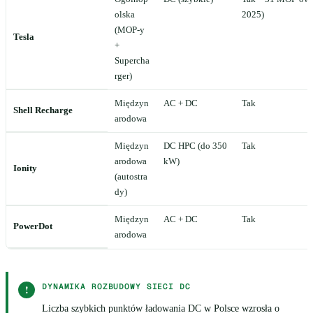
olska
2025)
(MOP-y
Tesla
+
Supercha
rger)
Międzyn
AC + DC
Tak
Shell Recharge
arodowa
Międzyn
DC HPC (do 350
Tak
arodowa
kW)
Ionity
(autostra
dy)
Międzyn
AC + DC
Tak
PowerDot
arodowa
DYNAMIKA ROZBUDOWY SIECI DC
!
Liczba szybkich punktów ładowania DC w Polsce wzrosła o