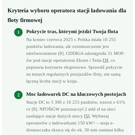
Kryteria wyboru operatora stacji ładowania dla
floty firmowej
Pokrycie tras, którymi jeździ Twoja flota
Na koniec czerwca 2025 r. Polska miała 10 255
punktów ładowania, ale rozmieszczenie jest
nierównomierne [8]. GDDKiA udostępniła 31 MOP-
ów pod stacje operatorom Ekoen i Tesla
[3]
, co
poprawia korytarze ekspresowe. Sprawdź pokrycie
na trasach regularnych przejazdów floty, nie samą
łączną liczbę stacji w kraju.
Moc ładowarek DC na kluczowych postojach
Stacje DC to 3 396 z 10 255 punktów, wzrost o 61%
r/r [8]. NFOŚiGW przeznaczył 2 mld zł na sieci
zasilające stacje dużych mocy
[5]
. Wybieraj
operatorów z ładowarkami 150 kW+ – sesja e-
dostawczaka skraca się do ok. 30 min zamiast kilku