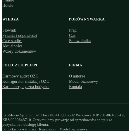
Pralnie
Hotele
WIEDZA
PORÓWNYWARKA
Słownik
Prąd
Pytania i odpowiedzi
Gaz
Case studies
Fotowoltaika
Aktualności
Wzory dokumentów
POLICZCIEPLO.PL
FIRMA
Darmowy audyt OZC
O autorze
Konfigurator instalacji OZE
Model biznesowy
Karta energetyczna budynku
Kontakt
EkoMocni Sp. z o.o., ul. Hoża 86/410, 00-682 Warszawa. NIP 701-063-55-19,
KRS 0000648710. Otrzymujemy prowizję od sprzedawców energii za
pozyskanie i obsługę klienta.
Polityka prywatności
·
Regulamin
·
Model biznesowy