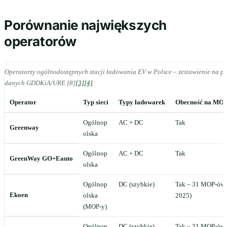
Porównanie największych
operatorów
Operatorzy ogólnodostępnych stacji ładowania EV w Polsce – zestawienie na p
danych GDDKiA/URE [8]
[3]
[4]
Operator
Typ sieci
Typy ładowarek
Obecność na MO
Ogólnop
AC + DC
Tak
Greenway
olska
Ogólnop
AC + DC
Tak
GreenWay GO+Eauto
olska
Ogólnop
DC (szybkie)
Tak – 31 MOP-ów
Ekoen
olska
2025)
(MOP-y)
Ogólnop
DC (szybkie)
Tak – 31 MOP-ów