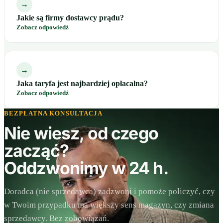
→
Jakie są firmy dostawcy prądu?
Zobacz odpowiedź
→
Jaka taryfa jest najbardziej opłacalna?
Zobacz odpowiedź
BEZPŁATNA KONSULTACJA
Nie wiesz, od czego
zacząć?
Oddzwonimy w 24 h.
Doradca (nie sprzedawca) zadzwoni i pomoże policzyć, czy
w Twoim przypadku ma większy sens magazyn, czy zmiana
sprzedawcy. Bez zobowiązań.