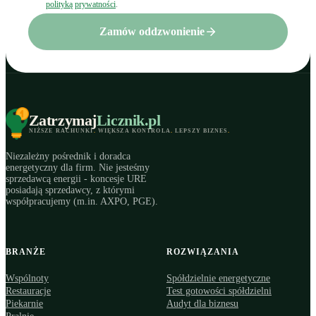
polityką prywatności
.
Zamów oddzwonienie
Zatrzymaj
Licznik
.pl
NIŻSZE RACHUNKI
.
WIĘKSZA KONTROLA
.
LEPSZY BIZNES
.
Niezależny pośrednik i doradca
energetyczny dla firm. Nie jesteśmy
sprzedawcą energii - koncesje URE
posiadają sprzedawcy, z którymi
współpracujemy (m.in. AXPO, PGE).
BRANŻE
ROZWIĄZANIA
Wspólnoty
Spółdzielnie energetyczne
Restauracje
Test gotowości spółdzielni
Piekarnie
Audyt dla biznesu