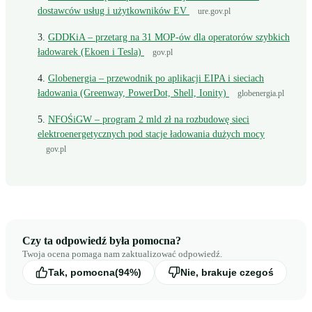
dostawców usług i użytkowników EV
ure.gov.pl
GDDKiA – przetarg na 31 MOP-ów dla operatorów szybkich
ładowarek (Ekoen i Tesla)
gov.pl
Globenergia – przewodnik po aplikacji EIPA i sieciach
ładowania (Greenway, PowerDot, Shell, Ionity)
globenergia.pl
NFOŚiGW – program 2 mld zł na rozbudowę sieci
elektroenergetycznych pod stacje ładowania dużych mocy
gov.pl
Czy ta odpowiedź była pomocna?
Twoja ocena pomaga nam zaktualizować odpowiedź.
Tak, pomocna
(94%)
Nie, brakuje czegoś