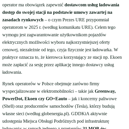
operator ma obowiązek zapewnić
dostawcom usług ładowania
dostęp do swojej stacji na podstawie umowy zawartej na
zasadach rynkowych
– o czym Prezes URE przypomniał
operatorom w 2025 r. (według komunikatu URE). Celem tego
wymogu jest zagwarantowanie użytkownikom pojazdów
elektrycznych możliwości wyboru najkorzystniejszej oferty
cenowej, niezależnie od tego, czyja fizycznie jest ładowarka. W
praktyce oznacza to, że kierowca korzystający ze stacji np. Ekoen
może zapłacić za sesję przez aplikację innego dostawcy usług
ładowania.
Rynek operatorów w Polsce obejmuje zarówno firmy
wyspecjalizowane w elektromobilności – takie jak
Greenway,
PowerDot, Ekoen czy GO+Eauto
– jak i koncerny paliwowe
(Shell) oraz producentów samochodów (Tesla), którzy budują
własne sieci (według globenergia.pl). GDDKiA aktywnie
udostępnia Miejsca Obsługi Podróżnych pod infrastrukturę
ładowania: w ramach jednego z przetargów
31 MOP-ów