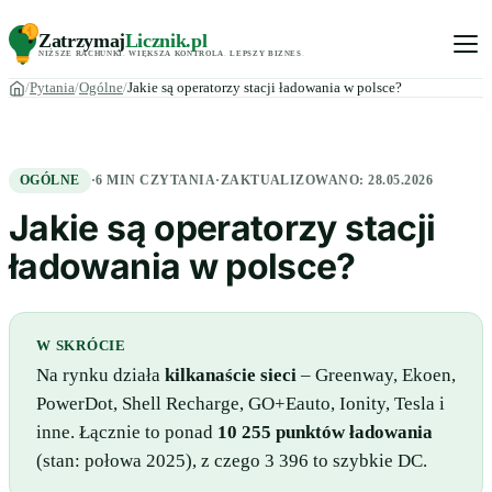
Zatrzymaj
Licznik
.pl
NIŻSZE RACHUNKI
.
WIĘKSZA KONTROLA
.
LEPSZY BIZNES
.
Pytania
Ogólne
Jakie są operatorzy stacji ładowania w polsce?
OGÓLNE
·
6 MIN CZYTANIA
·
ZAKTUALIZOWANO:
28.05.2026
Jakie są operatorzy stacji
ładowania w polsce?
W SKRÓCIE
Na rynku działa
kilkanaście sieci
– Greenway, Ekoen,
PowerDot, Shell Recharge, GO+Eauto, Ionity, Tesla i
inne. Łącznie to ponad
10 255 punktów ładowania
(stan: połowa 2025), z czego 3 396 to szybkie DC.