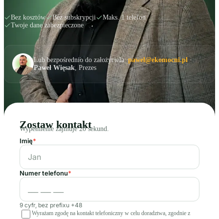
Bez kosztów
Bez subskrypcji
Maks. 1 telefon
Twoje dane zabezpieczone
Lub bezpośrednio do założyciela:
pawel@ekomocni.pl
·
Paweł Więsak
, Prezes
Zostaw kontakt
Wypełnienie zajmuje 20 sekund.
Imię
*
Numer telefonu
*
9 cyfr, bez prefixu +48
Wyrażam zgodę na kontakt telefoniczny w celu doradztwa, zgodnie z