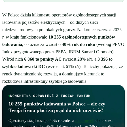
W Polsce działa kilkunastu operatorów ogólnodostępnych stacji
ładowania pojazdów elektrycznych – od dużych sieci
międzynarodowych po lokalnych graczy. Na koniec czerwca 2025
r. w kraju funkcjonowało
10 255 ogólnodostępnych punktów
ładowania
, co oznacza wzrost o
40% rok do roku
(według PEVO
Index przygotowanego przez PSPA, IBRM Samar i Otomoto).
Wśród nich
6 860 to punkty AC
(wzrost 28% r/r), a
3 396 to
szybkie ładowarki DC
(wzrost aż 61% r/r). Te liczby pokazują, że
rynek dynamicznie się rozwija, a dominujący kierunek to
rozbudowa infrastruktury szybkiego ładowania.
KONKRETNA ODPOWIEDŹ Z TWOICH FAKTUR
10 255 punktów ładowania w Polsce – ale czy
Twoja firma płaci za prąd do nich uczciwie?
Operatorzy stacji rosną o 40% rocznie, a
ceny energii
dla biznesu
niekoniecznie spadają. Wyślij fakturę za prąd – w 24h sprawdzimy,