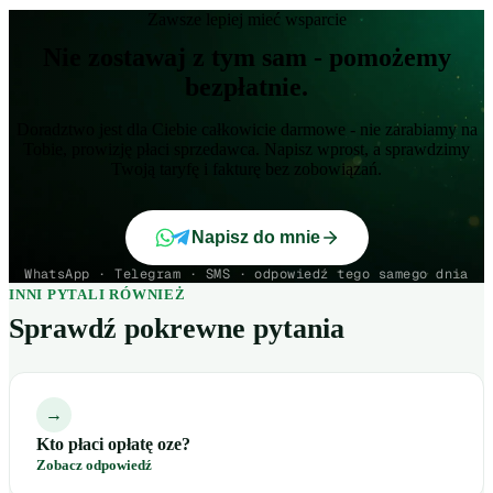
Zawsze lepiej mieć wsparcie
Nie zostawaj z tym sam - pomożemy
bezpłatnie.
Doradztwo jest dla Ciebie całkowicie darmowe - nie zarabiamy na
Tobie, prowizję płaci sprzedawca. Napisz wprost, a sprawdzimy
Twoją taryfę i fakturę bez zobowiązań.
Napisz do mnie
WhatsApp · Telegram · SMS · odpowiedź tego samego dnia
INNI PYTALI RÓWNIEŻ
Sprawdź pokrewne pytania
→
Kto płaci opłatę oze?
Zobacz odpowiedź