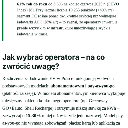
61% rok do roku
do 3 396 na koniec czerwca 2025 r. (PEVO
Index) [8]. Przy łącznej liczbie 10 255 punktów (+40% r/r)
segment DC rośnie ponad dwukrotnie szybciej niż wolniejsze
ładowarki AC (+28% r/r) – to sygnał, że operatorzy inwestują
przede wszystkim w infrastrukturę umożliwiającą szybkie
ładowanie w trasie.
Jak wybrać operatora – na co
zwrócić uwagę?
Rozliczenia za ładowanie EV w Polsce funkcjonują w dwóch
podstawowych modelach:
abonamentowym
i
pay-as-you-go
(płatność za sesję). W modelu abonamentowym kierowca wykupuje
miesięczny pakiet u konkretnego operatora (np. Greenway,
GO+Eauto, Shell Recharge) i otrzymuje niższą stawkę za kWh –
zazwyczaj o
15-30%
mniej niż w taryfie jednorazowej. Model pay-
as-you-go nie wymaga zobowiązań: płacisz kartą lub aplikacją za