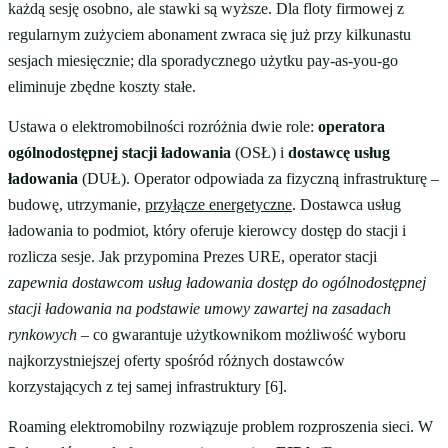
każdą sesję osobno, ale stawki są wyższe. Dla floty firmowej z
regularnym zużyciem abonament zwraca się już przy kilkunastu
sesjach miesięcznie; dla sporadycznego użytku pay-as-you-go
eliminuje zbędne koszty stałe.
Ustawa o elektromobilności rozróżnia dwie role:
operatora
ogólnodostępnej stacji ładowania
(OSŁ) i
dostawcę usług
ładowania
(DUŁ). Operator odpowiada za fizyczną infrastrukturę –
budowę, utrzymanie,
przyłącze energetyczne
. Dostawca usług
ładowania to podmiot, który oferuje kierowcy dostęp do stacji i
rozlicza sesje. Jak przypomina Prezes URE, operator stacji
zapewnia dostawcom usług ładowania dostęp do ogólnodostępnej
stacji ładowania na podstawie umowy zawartej na zasadach
rynkowych
– co gwarantuje użytkownikom możliwość wyboru
najkorzystniejszej oferty spośród różnych dostawców
korzystających z tej samej infrastruktury [6].
Roaming elektromobilny rozwiązuje problem rozproszenia sieci. W