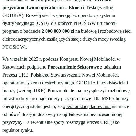
przyznano dwóm operatorom – Ekoen i Tesla
(według
GDDKiA). Rozwój sieci wspierają też operatorzy systemu
dystrybucyjnego (OSD), dla których NFOŚiGW uruchomił
program o budżecie
2 000 000 000 zł
na budowę i rozbudowę sieci
elektroenergetycznych zasilających stacje dużych mocy (według
NFOŚiGW).
We wrześniu 2025 r. podczas Kongresu Nowej Mobilności w
Katowicach podpisano
Porozumienie Sektorowe
z udziałem
Prezesa URE, Polskiego Stowarzyszenia Nowej Mobilności,
operatorów systemu dystrybucyjnego, GDDKiA i przedstawicieli
branży (według URE). Porozumienie ma przyspieszyć rozbudowę
infrastruktury i usunąć bariery przyłączeniowe. Dla MŚP z branży
energetycznej istotne jest to, że
operator stacji ładowania
nie może
odmówić dostępu dostawcy usług ładowania bez uzasadnionej
przyczyny – a ewentualne spory rozstrzyga
Prezes URE
jako
regulator rynku.