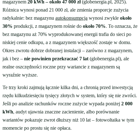
magazynem
20 kWh – około 47 000 zł
(globenergia.pl, 2025).
Różnica wynosi ponad 21 000 zł, ale zmienia proporcje zużycia
radykalnie: bez magazynu
autokonsumpcja
wynosi zwykle
około
30%
produkcji, z magazynem rośnie do
około 70%
. To oznacza, że
bez magazynu aż 70% wyprodukowanej energii trafia do sieci po
niskiej cenie odkupu, a z magazynem większość zostaje w domu.
Okres zwrotu dobrze dobranej instalacji – zarówno z magazynem,
jak i bez –
nie powinien przekraczać 7 lat
(globenergia.pl), ale
realne oszczędności roczne przy wariancie z magazynem są
wyraźnie wyższe.
Te trzy kroki zajmują łącznie kilka dni, a chronią przed inwestycją
rzędu kilkudziesięciu tysięcy złotych w system, który się nie zwróci.
Jeśli po analizie rachunków roczne zużycie wypada poniżej
2 000
kWh
, audyt ujawnia znaczne zacienienie, albo porównanie
wariantów pokazuje zwrot dłuższy niż 10 lat – fotowoltaika w tym
momencie po prostu się nie opłaca.