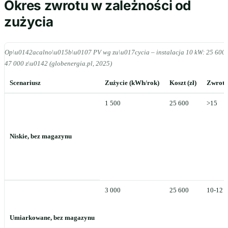
Okres zwrotu w zależności od
zużycia
Op\u0142acalno\u015b\u0107 PV wg zu\u017cycia – instalacja 10 kW: 25 600 
47 000 z\u0142 (globenergia.pl, 2025)
Scenariusz
Zużycie (kWh/rok)
Koszt (zł)
Zwrot (
1 500
25 600
>15
Niskie, bez magazynu
3 000
25 600
10-12
Umiarkowane, bez magazynu