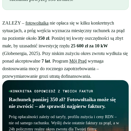
ZALEŻY –
fotowoltaika
nie opłaca się w kilku konkretnych
sytuacjach, a próg wejścia wyznacza miesięczny rachunek za prąd
na poziomie około
350 zł
. Poniżej tej kwoty oszczędności są zbyt
małe, by uzasadnić inwestycję rzędu
25 600 zł za 10 kW
(Globenergia, 2025). Przy niskim zużyciu okres zwrotu wydłuża się
ponad akceptowalne
7 lat
. Program
Mój Prąd
wymaga
dostosowania mocy do rocznego zapotrzebowania –
przewymiarowanie grozi utratą dofinansowania.
KONKRETNA ODPOWIEDŹ Z TWOICH FAKTUR
Rachunek poniżej 350 zł? Fotowoltaika może się
nie zwrócić – ale sprawdź najpierw faktury.
Próg opłacalności zależy od taryfy, profilu zużycia i ceny RDN –
nie od samego rachunku. Wyślij dwie ostatnie faktury za prąd, a w
24h policzymy realny okres zwrotu dla Twojej firmy.