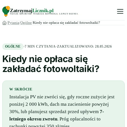
Zatrzymaj
Licznik
.pl
NIŻSZE RACHUNKI
.
WIĘKSZA KONTROLA
.
LEPSZY BIZNES
.
Pytania
Ogólne
Kiedy nie opłaca się zakładać fotowoltaiki?
OGÓLNE
·
7 MIN CZYTANIA
·
ZAKTUALIZOWANO:
28.05.2026
Kiedy nie opłaca się
zakładać fotowoltaiki?
W SKRÓCIE
Instalacja PV nie zwróci się, gdy roczne zużycie jest
poniżej 2 000 kWh, dach ma zacienienie powyżej
30%, lub planujesz sprzedaż przed upływem
7-
letniego okresu zwrotu
. Próg opłacalności to
rachunki powyżej 350 zł/mies.