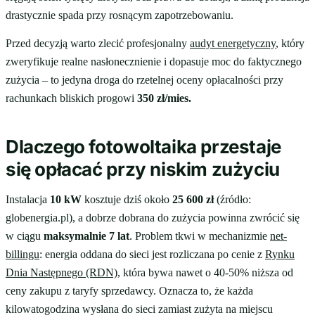
drastycznie spada przy rosnącym zapotrzebowaniu.
Przed decyzją warto zlecić profesjonalny
audyt energetyczny
, który
zweryfikuje realne nasłonecznienie i dopasuje moc do faktycznego
zużycia – to jedyna droga do rzetelnej oceny opłacalności przy
rachunkach bliskich progowi
350 zł/mies.
Dlaczego fotowoltaika przestaje
się opłacać przy niskim zużyciu
Instalacja
10 kW
kosztuje dziś około
25 600 zł
(źródło:
globenergia.pl), a dobrze dobrana do zużycia powinna zwrócić się
w ciągu
maksymalnie 7 lat
. Problem tkwi w mechanizmie
net-
billingu
: energia oddana do sieci jest rozliczana po cenie z
Rynku
Dnia Następnego (RDN)
, która bywa nawet o 40-50% niższa od
ceny zakupu z taryfy sprzedawcy. Oznacza to, że każda
kilowatogodzina wysłana do sieci zamiast zużyta na miejscu