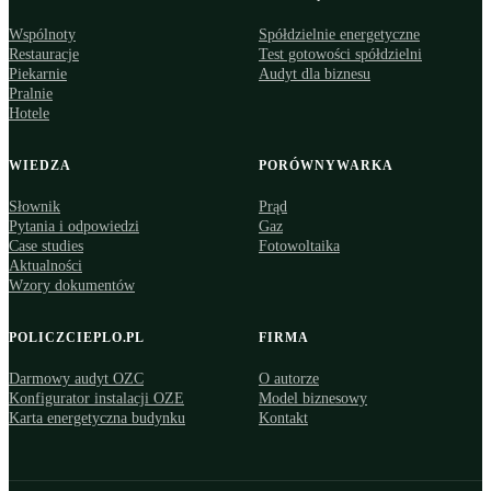
Wspólnoty
Spółdzielnie energetyczne
Restauracje
Test gotowości spółdzielni
Piekarnie
Audyt dla biznesu
Pralnie
Hotele
WIEDZA
PORÓWNYWARKA
Słownik
Prąd
Pytania i odpowiedzi
Gaz
Case studies
Fotowoltaika
Aktualności
Wzory dokumentów
POLICZCIEPLO.PL
FIRMA
Darmowy audyt OZC
O autorze
Konfigurator instalacji OZE
Model biznesowy
Karta energetyczna budynku
Kontakt