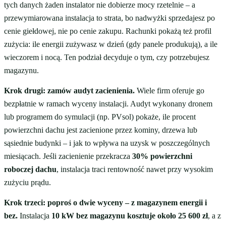
tych danych żaden instalator nie dobierze mocy rzetelnie – a
przewymiarowana instalacja to strata, bo nadwyżki sprzedajesz po
cenie giełdowej, nie po cenie zakupu. Rachunki pokażą też profil
zużycia: ile energii zużywasz w dzień (gdy panele produkują), a ile
wieczorem i nocą. Ten podział decyduje o tym, czy potrzebujesz
magazynu.
Krok drugi: zamów audyt zacienienia.
Wiele firm oferuje go
bezpłatnie w ramach wyceny instalacji. Audyt wykonany dronem
lub programem do symulacji (np. PVsol) pokaże, ile procent
powierzchni dachu jest zacienione przez kominy, drzewa lub
sąsiednie budynki – i jak to wpływa na uzysk w poszczególnych
miesiącach. Jeśli zacienienie przekracza
30% powierzchni
roboczej dachu
, instalacja traci rentowność nawet przy wysokim
zużyciu prądu.
Krok trzeci: poproś o dwie wyceny – z magazynem energii i
bez.
Instalacja
10 kW bez magazynu kosztuje około 25 600 zł
, a z