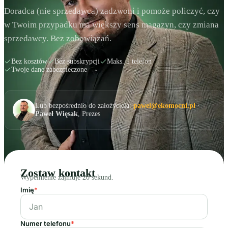
Doradca (nie sprzedawca) zadzwoni i pomoże policzyć, czy
w Twoim przypadku ma większy sens magazyn, czy zmiana
sprzedawcy. Bez zobowiązań.
Bez kosztów
Bez subskrypcji
Maks. 1 telefon
Twoje dane zabezpieczone
Lub bezpośrednio do założyciela:
pawel@ekomocni.pl
·
Paweł Więsak
, Prezes
Zostaw kontakt
Wypełnienie zajmuje 20 sekund.
Imię
*
Numer telefonu
*