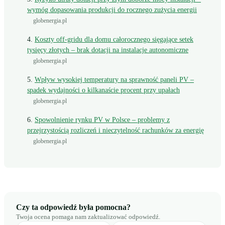
wymóg dopasowania produkcji do rocznego zużycia energii
globenergia.pl
Koszty off-gridu dla domu całorocznego sięgające setek
tysięcy złotych – brak dotacji na instalacje autonomiczne
globenergia.pl
Wpływ wysokiej temperatury na sprawność paneli PV –
spadek wydajności o kilkanaście procent przy upałach
globenergia.pl
Spowolnienie rynku PV w Polsce – problemy z
przejrzystością rozliczeń i nieczytelność rachunków za energię
globenergia.pl
Czy ta odpowiedź była pomocna?
Twoja ocena pomaga nam zaktualizować odpowiedź.