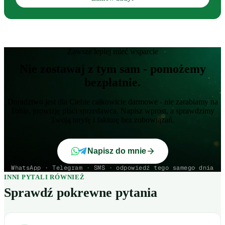
Zawsze lepiej mieć wsparcie
Nie zostawaj z tym sam - pomożemy
bezpłatnie.
Doradztwo jest dla Ciebie całkowicie darmowe - nie zarabiamy na
Tobie, prowizję płaci sprzedawca. Napisz wprost, a sprawdzimy
Twoją taryfę i fakturę bez zobowiązań.
Napisz do mnie
WhatsApp · Telegram · SMS · odpowiedź tego samego dnia
INNI PYTALI RÓWNIEŻ
Sprawdź pokrewne pytania