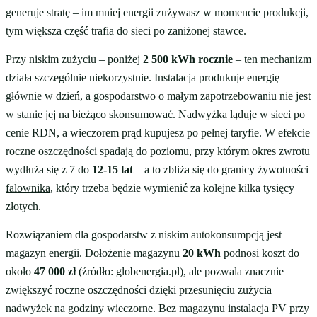
generuje stratę – im mniej energii zużywasz w momencie produkcji,
tym większa część trafia do sieci po zaniżonej stawce.
Przy niskim zużyciu – poniżej
2 500 kWh rocznie
– ten mechanizm
działa szczególnie niekorzystnie. Instalacja produkuje energię
głównie w dzień, a gospodarstwo o małym zapotrzebowaniu nie jest
w stanie jej na bieżąco skonsumować. Nadwyżka ląduje w sieci po
cenie RDN, a wieczorem prąd kupujesz po pełnej taryfie. W efekcie
roczne oszczędności spadają do poziomu, przy którym okres zwrotu
wydłuża się z 7 do
12-15 lat
– a to zbliża się do granicy żywotności
falownika
, który trzeba będzie wymienić za kolejne kilka tysięcy
złotych.
Rozwiązaniem dla gospodarstw z niskim autokonsumpcją jest
magazyn energii
. Dołożenie magazynu
20 kWh
podnosi koszt do
około
47 000 zł
(źródło: globenergia.pl), ale pozwala znacznie
zwiększyć roczne oszczędności dzięki przesunięciu zużycia
nadwyżek na godziny wieczorne. Bez magazynu instalacja PV przy