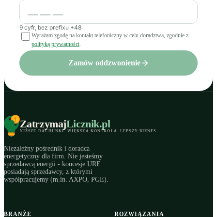
9 cyfr, bez prefixu +48
Wyrażam zgodę na kontakt telefoniczny w celu doradztwa, zgodnie z
polityką prywatności
.
Zamów oddzwonienie
Zatrzymaj
Licznik
.pl
NIŻSZE RACHUNKI
.
WIĘKSZA KONTROLA
.
LEPSZY BIZNES
.
Niezależny pośrednik i doradca
energetyczny dla firm. Nie jesteśmy
sprzedawcą energii - koncesje URE
posiadają sprzedawcy, z którymi
współpracujemy (m.in. AXPO, PGE).
BRANŻE
ROZWIĄZANIA