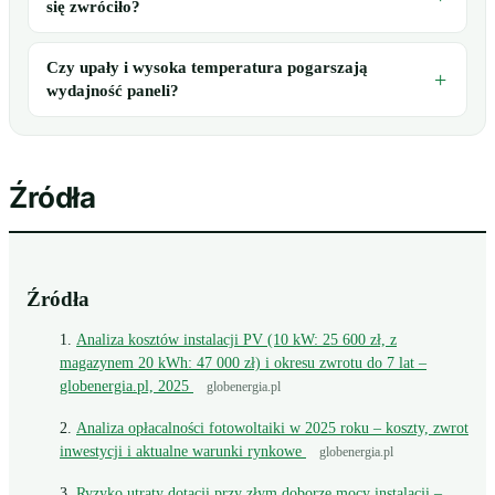
się zwróciło?
Czy upały i wysoka temperatura pogarszają
wydajność paneli?
Źródła
Źródła
Analiza kosztów instalacji PV (10 kW: 25 600 zł, z
magazynem 20 kWh: 47 000 zł) i okresu zwrotu do 7 lat –
globenergia.pl, 2025
globenergia.pl
Analiza opłacalności fotowoltaiki w 2025 roku – koszty, zwrot
inwestycji i aktualne warunki rynkowe
globenergia.pl
Ryzyko utraty dotacji przy złym doborze mocy instalacji –