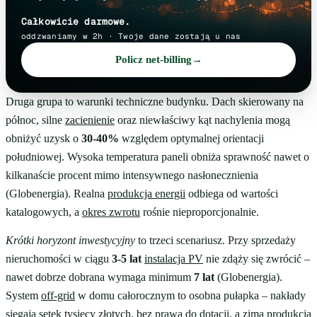
Całkowicie darmowe.
oddzwaniamy w 2h · Twoje dane zostają u nas
Policz net-billing
→
Druga grupa to warunki techniczne budynku. Dach skierowany na
północ, silne
zacienienie
oraz niewłaściwy kąt nachylenia mogą
obniżyć uzysk o
30-40%
względem optymalnej orientacji
południowej. Wysoka temperatura paneli obniża sprawność nawet o
kilkanaście procent mimo intensywnego nasłonecznienia
(Globenergia). Realna
produkcja energii
odbiega od wartości
katalogowych, a
okres zwrotu
rośnie nieproporcjonalnie.
Krótki horyzont inwestycyjny
to trzeci scenariusz. Przy sprzedaży
nieruchomości w ciągu
3-5 lat
instalacja PV
nie zdąży się zwrócić –
nawet dobrze dobrana wymaga minimum
7 lat
(Globenergia).
System
off-grid
w domu całorocznym to osobna pułapka – nakłady
sięgają setek tysięcy złotych, bez prawa do dotacji, a zimą produkcja