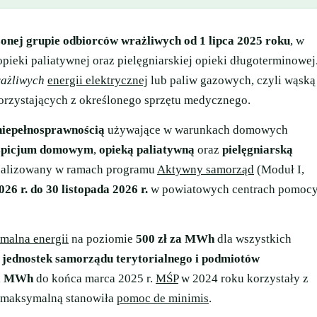
zonej grupie odbiorców wrażliwych od 1 lipca 2025 roku
, w
eki paliatywnej oraz pielęgniarskiej opieki długoterminowej
ażliwych
energii elektrycznej
lub paliw gazowych, czyli wąską
orzystających z określonego sprzętu medycznego.
niepełnosprawnością
używające w warunkach domowych
spicjum domowym
,
opieką paliatywną
oraz
pielęgniarską
 realizowany w ramach programu
Aktywny samorząd
(Moduł I,
026 r. do 30 listopada 2026 r.
w powiatowych centrach pomoc
malna energii
na poziomie
500 zł za MWh
dla wszystkich
a
jednostek samorządu terytorialnego i podmiotów
za MWh
do końca marca 2025 r.
MŚP
w 2024 roku korzystały z
a maksymalną stanowiła
pomoc de minimis
.