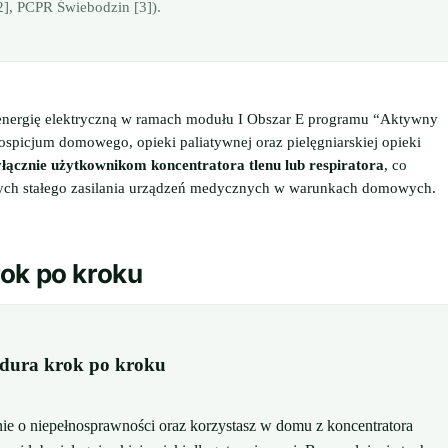
], PCPR Świebodzin [3]).
 energię elektryczną w ramach modułu I Obszar E programu “Aktywny
spicjum domowego, opieki paliatywnej oraz pielęgniarskiej opieki
yłącznie użytkownikom koncentratora tlenu lub respiratora
, co
ych stałego zasilania urządzeń medycznych w warunkach domowych.
rok po kroku
cedura krok po kroku
nie o niepełnosprawności oraz korzystasz w domu z koncentratora