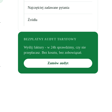
Najczęściej zadawane pytania
Źródła
.
BEZPŁATNY AUDYT TARYFOWY
Wyślij faktury - w 24h sprawdzimy, czy nie
przepłacasz. Bez kosztu, bez zobowiązań.
Zamów audyt
y