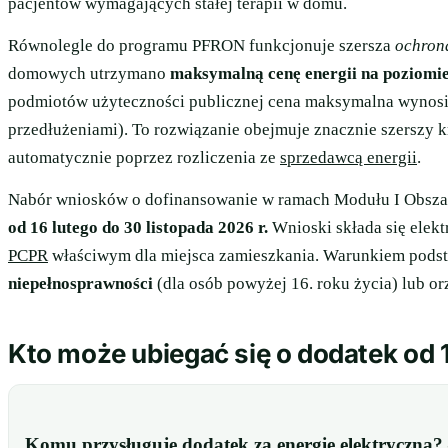
pacjentów wymagających stałej terapii w domu.
Równolegle do programu PFRON funkcjonuje szersza
ochron
domowych utrzymano
maksymalną cenę energii na poziomi
podmiotów użyteczności publicznej cena maksymalna wynos
przedłużeniami). To rozwiązanie obejmuje znacznie szerszy k
automatycznie poprzez rozliczenia ze
sprzedawcą energii
.
Nabór wniosków o dofinansowanie w ramach Modułu I Obszar
od 16 lutego do 30 listopada 2026 r.
Wnioski składa się elekt
PCPR
właściwym dla miejsca zamieszkania. Warunkiem pods
niepełnosprawności
(dla osób powyżej 16. roku życia) lub or
Kto może ubiegać się o dodatek od 1
Komu przysługuje dodatek za energię elektryczną