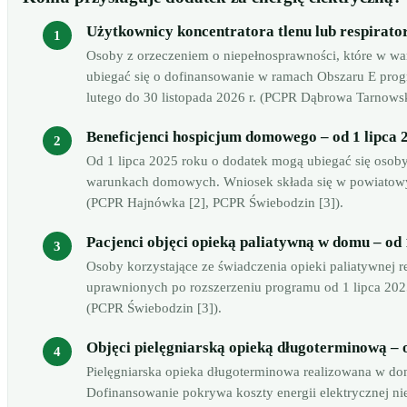
Użytkownicy koncentratora tlenu lub respirat
Osoby z orzeczeniem o niepełnosprawności, które w wa
ubiegać się o dofinansowanie w ramach Obszaru E pr
lutego do 30 listopada 2026 r. (PCPR Dąbrowa Tarnowsk
Beneficjenci hospicjum domowego – od 1 lipca 2
Od 1 lipca 2025 roku o dodatek mogą ubiegać się oso
warunkach domowych. Wniosek składa się w powiatowy
(PCPR Hajnówka [2], PCPR Świebodzin [3]).
Pacjenci objęci opieką paliatywną w domu – od 1
Osoby korzystające ze świadczenia opieki paliatywnej
uprawnionych po rozszerzeniu programu od 1 lipca 2025
(PCPR Świebodzin [3]).
Objęci pielęgniarską opieką długoterminową – od
Pielęgniarska opieka długoterminowa realizowana w do
Dofinansowanie pokrywa koszty energii elektrycznej 