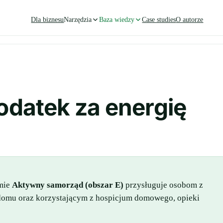
Dla biznesu
Narzędzia
Baza wiedzy
Case studies
O autorze
odatek za energię
amie
Aktywny samorząd (obszar E)
przysługuje osobom z
domu oraz korzystającym z hospicjum domowego, opieki