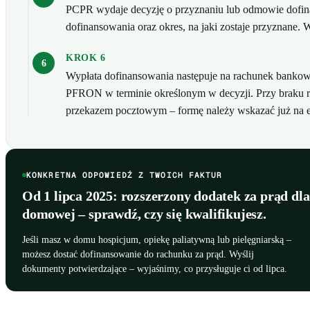
PCPR wydaje decyzję o przyznaniu lub odmowie dofina
dofinansowania oraz okres, na jaki zostaje przyznane
KROK 6
Wypłata dofinansowania następuje na rachunek banko
PFRON w terminie określonym w decyzji. Przy braku 
przekazem pocztowym – formę należy wskazać już na e
KONKRETNA ODPOWIEDŹ Z TWOICH FAKTUR
Od 1 lipca 2025: rozszerzony dodatek za prąd dla
domowej – sprawdź, czy się kwalifikujesz.
Jeśli masz w domu hospicjum, opiekę paliatywną lub pielęgniarską –
możesz dostać dofinansowanie do rachunku za prąd. Wyślij
dokumenty potwierdzające – wyjaśnimy, co przysługuje ci od lipca.