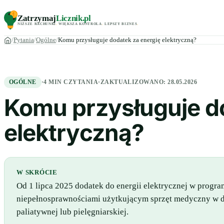
Zatrzymaj
Licznik
.pl
NIŻSZE RACHUNKI
.
WIĘKSZA KONTROLA
.
LEPSZY BIZNES
.
Pytania
Ogólne
Komu przysługuje dodatek za energię elektryczną?
OGÓLNE
·
4 MIN CZYTANIA
·
ZAKTUALIZOWANO:
28.05.2026
Komu przysługuje d
elektryczną?
W SKRÓCIE
Od 1 lipca 2025 dodatek do energii elektrycznej w progr
niepełnosprawnościami użytkującym sprzęt medyczny w 
paliatywnej lub pielęgniarskiej.