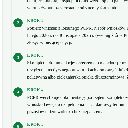
tlenu, respiratora, hospicjum domowego, opieki paliatyw
warunków wniosek zostanie odrzucony formalnie.
KROK 2
Pobierz wniosek z lokalnego PCPR. Nabór wniosków 
lutego 2026 r. do 30 listopada 2026 r. (według źródł
złożyć w bieżącej edycji.
KROK 3
Skompletuj dokumentację: orzeczenie o niepełnosprawno
urządzenia medycznego w warunkach domowych lub do
paliatywną albo pielęgniarską opieką długoterminową.
KROK 4
PCPR weryfikuje dokumentację pod kątem kompletności
wnioskodawcę do uzupełnienia – standardowy termin uz
pozostawieniem wniosku bez rozpatrzenia.
KROK 5