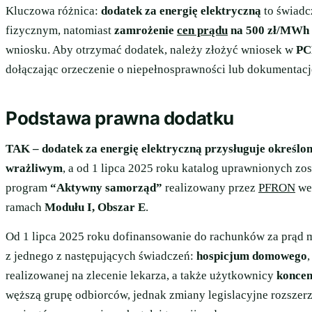
Kluczowa różnica:
dodatek za energię elektryczną
to świadc
fizycznym, natomiast
zamrożenie
cen prądu
na 500 zł/MWh
wniosku. Aby otrzymać dodatek, należy złożyć wniosek w
PC
dołączając orzeczenie o niepełnosprawności lub dokumentac
Podstawa prawna dodatku
TAK – dodatek za energię elektryczną przysługuje określ
wrażliwym
, a od 1 lipca 2025 roku katalog uprawnionych zos
program
“Aktywny samorząd”
realizowany przez
PFRON
we 
ramach
Modułu I, Obszar E
.
Od 1 lipca 2025 roku dofinansowanie do rachunków za prąd
z jednego z następujących świadczeń:
hospicjum domowego
realizowanej na zlecenie lekarza, a także użytkownicy
koncen
węższą grupę odbiorców, jednak zmiany legislacyjne rozszer