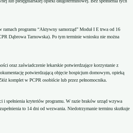
nej lub pielęgniarskiej opieki długoterminowej. Bez spełnienia tych
w ramach programu “Aktywny samorząd” Moduł I E trwa od 16
a PCPR Dąbrowa Tarnowska). Po tym terminie wniosku nie można
ści oraz zaświadczenie lekarskie potwierdzające korzystanie z
kumentację potwierdzającą objęcie hospicjum domowym, opieką
 Złóż komplet w PCPR osobiście lub przez pełnomocnika.
 i spełnienia kryteriów programu. W razie braków urząd wzywa
upełnienia to 14 dni od wezwania. Niedotrzymanie terminu skutkuje