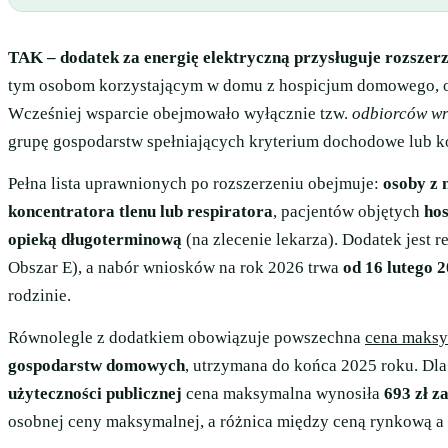
TAK – dodatek za energię elektryczną przysługuje rozszer
tym osobom korzystającym w domu z hospicjum domowego, opi
Wcześniej wsparcie obejmowało wyłącznie tzw.
odbiorców wr
grupę gospodarstw spełniających kryterium dochodowe lub k
Pełna lista uprawnionych po rozszerzeniu obejmuje:
osoby z 
koncentratora tlenu lub respiratora
, pacjentów objętych
ho
opieką długoterminową
(na zlecenie lekarza). Dodatek jest
Obszar E), a nabór wniosków na rok 2026 trwa
od 16 lutego 2
rodzinie.
Równolegle z dodatkiem obowiązuje powszechna
cena maksy
gospodarstw domowych
, utrzymana do końca 2025 roku. Dl
użyteczności publicznej
cena maksymalna wynosiła
693 zł 
osobnej ceny maksymalnej, a różnica między ceną rynkową 