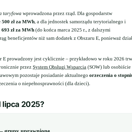
a taryfowa
wprowadzona przez rząd. Dla gospodarstw
e 500 zł za MWh
, a dla jednostek samorządu terytorialnego i
i
693 zł za MWh
(do końca marca 2025 r., z dalszymi
rąg beneficjentów niż sam dodatek z Obszaru E, ponieważ dzia
 E prowadzony jest cyklicznie – przykładowo w roku 2026 tr
ronicznie przez
System Obsługi Wsparcia
(SOW) lub osobiście
tawowym pozostaje posiadanie aktualnego
orzeczenia o stopni
zeczenia o niepełnosprawności (dla dzieci).
 lipca 2025?
? – grupy uprawnione