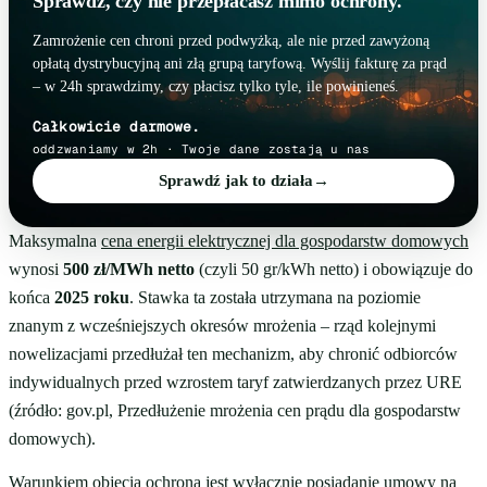
Sprawdź, czy nie przepłacasz mimo ochrony.
Zamrożenie cen chroni przed podwyżką, ale nie przed zawyżoną
opłatą dystrybucyjną ani złą grupą taryfową. Wyślij fakturę za prąd
– w 24h sprawdzimy, czy płacisz tylko tyle, ile powinieneś.
Całkowicie darmowe.
oddzwaniamy w 2h · Twoje dane zostają u nas
Sprawdź jak to działa
→
Maksymalna
cena energii elektrycznej dla gospodarstw domowych
wynosi
500 zł/MWh netto
(czyli 50 gr/kWh netto) i obowiązuje do
końca
2025 roku
. Stawka ta została utrzymana na poziomie
znanym z wcześniejszych okresów mrożenia – rząd kolejnymi
nowelizacjami przedłużał ten mechanizm, aby chronić odbiorców
indywidualnych przed wzrostem taryf zatwierdzanych przez URE
(źródło: gov.pl, Przedłużenie mrożenia cen prądu dla gospodarstw
domowych).
Warunkiem objęcia ochroną jest wyłącznie posiadanie umowy na