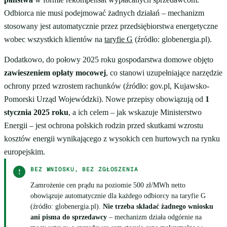
Odbiorca nie musi podejmować żadnych działań – mechanizm
stosowany jest automatycznie przez przedsiębiorstwa energetyczne
wobec wszystkich klientów na
taryfie G
(źródło: globenergia.pl).
Dodatkowo, do połowy 2025 roku gospodarstwa domowe objęto
zawieszeniem opłaty mocowej
, co stanowi uzupełniające narzędzie
ochrony przed wzrostem rachunków (źródło: gov.pl, Kujawsko-
Pomorski Urząd Wojewódzki). Nowe przepisy obowiązują od
1
stycznia 2025 roku
, a ich celem – jak wskazuje Ministerstwo
Energii – jest ochrona polskich rodzin przed skutkami wzrostu
kosztów energii wynikającego z wysokich cen hurtowych na rynku
europejskim.
BEZ WNIOSKU, BEZ ZGŁOSZENIA
!
Zamrożenie cen prądu na poziomie 500 zł/MWh netto
obowiązuje automatycznie dla każdego odbiorcy na taryfie G
(źródło: globenergia.pl).
Nie trzeba składać żadnego wniosku
ani pisma do sprzedawcy
– mechanizm działa odgórnie na