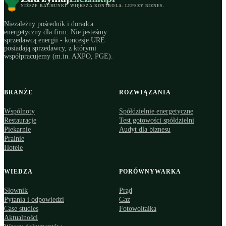
NIŻSZE RACHUNKI
.
WIĘKSZA KONTROLA
.
LEPSZY BIZNES
.
Niezależny pośrednik i doradca
energetyczny dla firm. Nie jesteśmy
sprzedawcą energii - koncesje URE
posiadają sprzedawcy, z którymi
współpracujemy (m.in. AXPO, PGE).
BRANŻE
ROZWIĄZANIA
Wspólnoty
Spółdzielnie energetyczne
Restauracje
Test gotowości spółdzielni
Piekarnie
Audyt dla biznesu
Pralnie
Hotele
WIEDZA
PORÓWNYWARKA
Słownik
Prąd
Pytania i odpowiedzi
Gaz
Case studies
Fotowoltaika
Aktualności