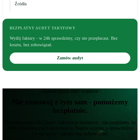
Źródła
BEZPŁATNY AUDYT TARYFOWY
Wyślij faktury - w 24h sprawdzimy, czy nie przepłacasz. Bez
kosztu, bez zobowiązań.
Zamów audyt
Zawsze lepiej mieć wsparcie
Nie zostawaj z tym sam - pomożemy
bezpłatnie.
Doradztwo jest dla Ciebie całkowicie darmowe - nie zarabiamy na
Tobie, prowizję płaci sprzedawca. Napisz wprost, a sprawdzimy
Twoją taryfę i fakturę bez zobowiązań.