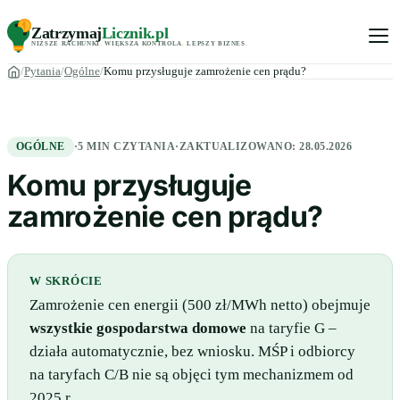
Zatrzymaj
Licznik
.pl
NIŻSZE RACHUNKI
.
WIĘKSZA KONTROLA
.
LEPSZY BIZNES
.
Pytania
Ogólne
Komu przysługuje zamrożenie cen prądu?
OGÓLNE
·
5 MIN CZYTANIA
·
ZAKTUALIZOWANO:
28.05.2026
Komu przysługuje
zamrożenie cen prądu?
W SKRÓCIE
Zamrożenie cen energii (500 zł/MWh netto) obejmuje
wszystkie gospodarstwa domowe
na taryfie G –
działa automatycznie, bez wniosku. MŚP i odbiorcy
na taryfach C/B nie są objęci tym mechanizmem od
2025 r.