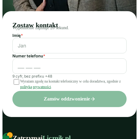
Zostaw kontakt
Wypełnienie zajmuje 20 sekund.
Imię
*
Numer telefonu
*
9 cyfr, bez prefixu +48
Wyrażam zgodę na kontakt telefoniczny w celu doradztwa, zgodnie z
polityką prywatności
.
Zamów oddzwonienie
Zatrzymaj
Licznik
.pl