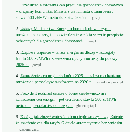
Przedłużenie mrożenia cen prądu dla gospodarstw domowych
– oficjalny komunikat Ministerstwa Klimatu o zamrożeniu
stawki 500 zł/MWh netto do końca 2025 r.
gov.pl
Ustawy Ministerstwa Energii o bonie ciepłowniczym i
mrożeniu cen energii – potwierdzenie wejścia w życie przepisów
ochronnych dla gospodarstw domowych
gov.pl
Rządowe wsparcie – tańsza energia na dłużej – szczegóły
limitu 500 zł/MWh i zawieszenia opłaty mocowej do połowy
2025 r.
gov.pl
Zamrożenie cen prądu do końca 2025 – analiza mechanizmu
mrożenia i perspektyw taryfowych na 2026 r.
wysokienapiecie.pl
Prezydent podpisał ustawę o bonie ciepłowniczym i
zamrożeniu cen energii – potwierdzenie stawki 500 zł/MWh
netto dla gospodarstw domowych
globenergia.pl
Kiedy i jak złożyć wniosek o bon ciepłowniczy – wyjaśnienie,
że mrożenie cen dla taryfy G działa automatycznie bez wniosku
globenergia.pl