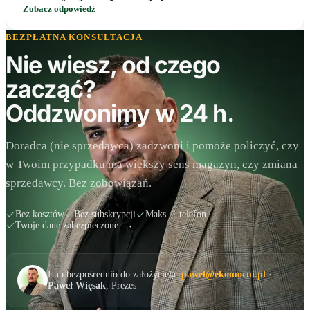
Zobacz odpowiedź
BEZPŁATNA KONSULTACJA
Nie wiesz, od czego
zacząć?
Oddzwonimy w 24 h.
Doradca (nie sprzedawca) zadzwoni i pomoże policzyć, czy
w Twoim przypadku ma większy sens magazyn, czy zmiana
sprzedawcy. Bez zobowiązań.
Bez kosztów
Bez subskrypcji
Maks. 1 telefon
Twoje dane zabezpieczone
Lub bezpośrednio do założyciela:
pawel@ekomocni.pl
·
Paweł Więsak
, Prezes