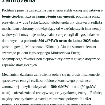
zamrożenia
Podstawą prawną zamrożenia cen energii elektrycznej jest
ustawa o
bonie ciepłowniczym i zamrożeniu cen energii
, podpisana przez
prezydenta w 2024 roku (źródło: globenergia.pl). Ustawa przedłuża
mechanizm ochronny obowiązujący od wcześniejszych interwencji
rządowych i utrzymuje maksymalną cenę energii dla gospodarstw
domowych na poziomie
500 zł/MWh netto do końca 2025 roku
(źródło: gov.pl, Ministerstwo Klimatu). Akt ten stanowi element
szerszego pakietu legislacyjnego Ministerstwa Energii,
obejmującego również bon ciepłowniczy oraz regulacje dotyczące
zapasów strategicznych.
Mechanizm działania zamrożenia opiera się na prostym schemacie:
sprzedawca energii
rozlicza odbiorcę końcowego po stawce
zamrożonej – czyli maksymalnie
500 zł/MWh netto
(50 gr/kWh
netto) – niezależnie od rzeczywistej ceny rynkowej energii. Różnicę
między ceną rynkową a stawką zamrożoną pokrywa
budżet
państwa
w formie rekompensat wypłacanych sprzedawcom.