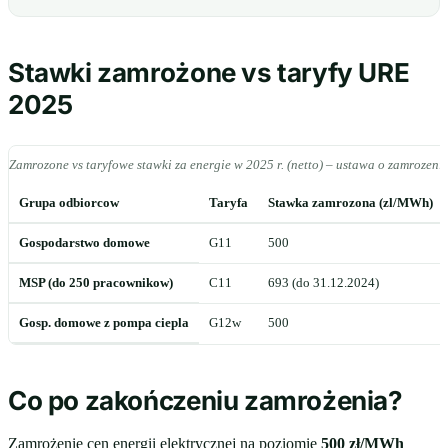
Stawki zamrożone vs taryfy URE
2025
Zamrozone vs taryfowe stawki za energie w 2025 r. (netto) – ustawa o zamrozeni
Grupa odbiorcow
Taryfa
Stawka zamrozona (zl/MWh)
Gospodarstwo domowe
G11
500
MSP (do 250 pracownikow)
C11
693 (do 31.12.2024)
Gosp. domowe z pompa ciepla
G12w
500
Co po zakończeniu zamrożenia?
Zamrożenie cen energii elektrycznej na poziomie
500 zł/MWh