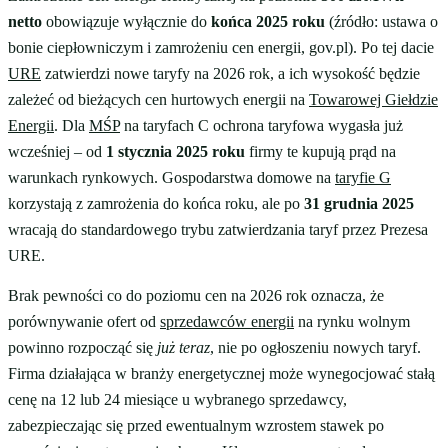
netto
obowiązuje wyłącznie do
końca 2025 roku
(źródło: ustawa o
bonie ciepłowniczym i zamrożeniu cen energii, gov.pl). Po tej dacie
URE
zatwierdzi nowe taryfy na 2026 rok, a ich wysokość będzie
zależeć od bieżących cen hurtowych energii na
Towarowej Giełdzie
Energii
. Dla
MŚP
na taryfach C ochrona taryfowa wygasła już
wcześniej – od
1 stycznia 2025 roku
firmy te kupują prąd na
warunkach rynkowych. Gospodarstwa domowe na
taryfie G
korzystają z zamrożenia do końca roku, ale po
31 grudnia 2025
wracają do standardowego trybu zatwierdzania taryf przez Prezesa
URE.
Brak pewności co do poziomu cen na 2026 rok oznacza, że
porównywanie ofert od
sprzedawców energii
na rynku wolnym
powinno rozpocząć się
już teraz
, nie po ogłoszeniu nowych taryf.
Firma działająca w branży energetycznej może wynegocjować stałą
cenę na 12 lub 24 miesiące u wybranego sprzedawcy,
zabezpieczając się przed ewentualnym wzrostem stawek po