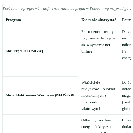
Porównanie programów dofinansowania do prądu w Polsce – wg mojprad.gov.pl,
Program
Kto może skorzystać
Forma
Prosumenci – osoby
Dotacj
fizyczne rozliczające
na
się w systemie net-
mikroi
Mój Prąd (NFOŚiGW)
billing
PV + 
energi
Właściciele
Do 17 
budynków lub lokali
dotacj
Moja Elektrownia Wiatrowa (NFOŚiGW)
mieszkalnych z
magazy
mikroturbinami
(źródł
wiatrowymi
globen
Odbiorcy wrażliwi
Comie
energii elektrycznej
dodate