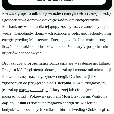
Pierwsza grupa to
odbiorcy wrażliwi
energii elektrycznej
– osoby
i gospodarstwa domowe dotknięte
ubóstwem energetycznym
.
Mechanizmy wsparcia dla tej grupy zostały rozszerzone, aby objąć
więcej gospodarstw domowych pomocą w opłacaniu rachunków za
energię (według Ministerstwa Energii, gov.pl). Uprawnieni mogą
liczyć na dodatki do rachunków lub obniżone taryfy po spełnieniu
kryteriów dochodowych.
Druga grupa to
prosumenci
rozliczający się w systemie
net-billing
.
Program
Mój Prąd
oferuje dotację na zakup i montaż
mikroinstalacji
fotowoltaicznej
oraz magazynów energii. Dla
instalacji PV
zgłoszonych do przyłączenia od
1 sierpnia 2024 r.
obligatoryjny
jest zakup
magazynu energii
elektrycznej lub ciepła (według
mojprad.gov.pl). Pokrewny program Moja Elektrownia Wiatrowa
daje do
17 000 zł
dotacji na
magazyn energii
dla właścicieli
budynków mieszkalnych z mikroturbinami (według GlobEnergia).