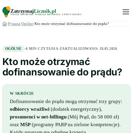
Zatrzymaj
Licznik
.pl
NIŻSZE RACHUNKI
.
WIĘKSZA KONTROLA
.
LEPSZY BIZNES
.
Pytania
Ogólne
Kto może otrzymać dofinansowanie do prądu?
OGÓLNE
·
6 MIN CZYTANIA
·
ZAKTUALIZOWANO:
28.05.2026
Kto może otrzymać
dofinansowanie do prądu?
W SKRÓCIE
Dofinansowanie do prądu mogą otrzymać trzy grupy:
odbiorcy wrażliwi
(dodatek energetyczny),
prosumenci w net-billingu
(Mój Prąd, do 58 000 zł)
oraz
MŚP
(programy PARP na zielone kompetencje).
Każdy program ma odrębne kryteria.