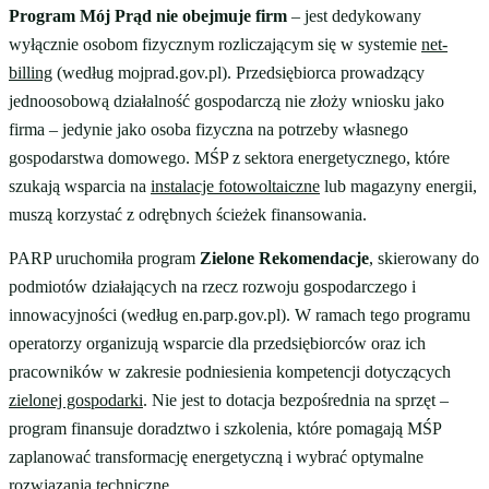
Program Mój Prąd nie obejmuje firm
– jest dedykowany
wyłącznie osobom fizycznym rozliczającym się w systemie
net-
billing
(według mojprad.gov.pl). Przedsiębiorca prowadzący
jednoosobową działalność gospodarczą nie złoży wniosku jako
firma – jedynie jako osoba fizyczna na potrzeby własnego
gospodarstwa domowego. MŚP z sektora energetycznego, które
szukają wsparcia na
instalacje fotowoltaiczne
lub magazyny energii,
muszą korzystać z odrębnych ścieżek finansowania.
PARP uruchomiła program
Zielone Rekomendacje
, skierowany do
podmiotów działających na rzecz rozwoju gospodarczego i
innowacyjności (według en.parp.gov.pl). W ramach tego programu
operatorzy organizują wsparcie dla przedsiębiorców oraz ich
pracowników w zakresie podniesienia kompetencji dotyczących
zielonej gospodarki
. Nie jest to dotacja bezpośrednia na sprzęt –
program finansuje doradztwo i szkolenia, które pomagają MŚP
zaplanować transformację energetyczną i wybrać optymalne
rozwiązania techniczne.