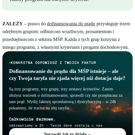
ZALEŻY
– prawo do
dofinansowania do prądu
przysługuje trzem
odrębnym grupom: odbiorcom wrażliwym, prosumentom i
przedsiębiorcom z sektora MŚP. Każda z tych grup korzysta z
innego programu, z własnymi kryteriami i progami dochodowymi.
KONKRETNA ODPOWIEDŹ Z TWOICH FAKTUR
Dofinansowanie do prądu dla MŚP istnieje – ale
czy Twoja taryfa nie zjada więcej niż dotacja daje?
Są trzy programy, trzy grupy, trzy zestawy kryteriów. Zanim
złożysz wniosek o dofinansowanie, sprawdź czy nie przepłacasz za
sam prąd. Wyślij fakturę sprzedażową i dystrybucyjną – w 24h
pokażemy, ile tracisz na złej taryfie.
Całkowicie darmowe.
oddzwaniamy w 2h · Twoje dane zostają u nas
Sprawdź jak to działa
→