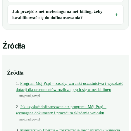
Jak przejść z net-meteringu na net-billing, żeby
kwalifikować się do dofinansowania?
Źródła
Źródła
Program Mój Prąd – zasady, warunki uczestnictwa i wysokość
dotacji dla prosumentów rozliczających się w net-billingu
mojprad.gov.pl
Jak uzyskać dofinansowanie z programu Mój Prąd –
wymagane dokumenty i procedura składania wniosku
mojprad.gov.pl
Ministerstwo Energii – rozszerzenie mechanizmów wsparcia