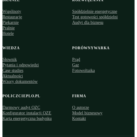
BRANŻE
ROZWIĄZANIA
Wspólnoty
Spółdzielnie energetyczne
Restauracje
Test gotowości spółdzielni
Piekarnie
Audyt dla biznesu
Pralnie
Hotele
WIEDZA
PORÓWNYWARKA
Słownik
Prąd
Pytania i odpowiedzi
Gaz
Case studies
Fotowoltaika
Aktualności
Wzory dokumentów
POLICZCIEPLO.PL
FIRMA
Darmowy audyt OZC
O autorze
Konfigurator instalacji OZE
Model biznesowy
Karta energetyczna budynku
Kontakt