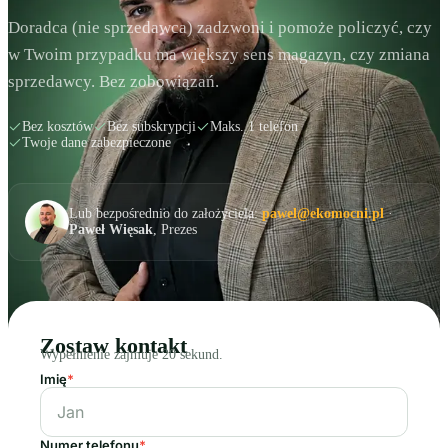
Doradca (nie sprzedawca) zadzwoni i pomoże policzyć, czy
w Twoim przypadku ma większy sens magazyn, czy zmiana
sprzedawcy. Bez zobowiązań.
Bez kosztów
Bez subskrypcji
Maks. 1 telefon
Twoje dane zabezpieczone
Lub bezpośrednio do założyciela:
pawel@ekomocni.pl
·
Paweł Więsak
, Prezes
Zostaw kontakt
Wypełnienie zajmuje 20 sekund.
Imię
*
Numer telefonu
*