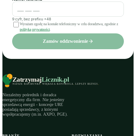
9 cyfr, bez prefixu +48
Wyrażam zgodę na kontakt telefoniczny w celu doradztwa, zgodnie z
polityką prywatności
.
Zamów oddzwonienie
Zatrzymaj
Licznik
.pl
NIŻSZE RACHUNKI
.
WIĘKSZA KONTROLA
.
LEPSZY BIZNES
.
Niezależny pośrednik i doradca
energetyczny dla firm. Nie jesteśmy
sprzedawcą energii - koncesje URE
posiadają sprzedawcy, z którymi
współpracujemy (m.in. AXPO, PGE).