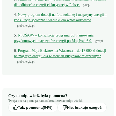
dla odbiorców energii elektrycznej w Polsce
gov.pl
Nowy program dotacji na fotowoltaikę i magazyny energii –
konsultacje społeczne i warunki dla wnioskodawców
globenergia.pl
NFOŚiGW – konsultacje programu dofinansowania
przydomowych magazynów energii po Mój Prąd 6.0
gov.pl
Program Moja Elektrownia Wiatrowa – do 17 000 zł dotacji
na magazyn energii dla właścicieli budynków mieszkalnych
globenergia.pl
Czy ta odpowiedź była pomocna?
Twoja ocena pomaga nam zaktualizować odpowiedź.
Tak, pomocna
(94%)
Nie, brakuje czegoś