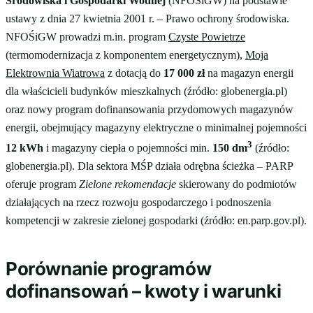
Środowiska i Gospodarki Wodnej
(NFOŚiGW) na podstawie
ustawy z dnia 27 kwietnia 2001 r. – Prawo ochrony środowiska.
NFOŚiGW prowadzi m.in. program
Czyste Powietrze
(termomodernizacja z komponentem energetycznym),
Moja
Elektrownia Wiatrowa
z dotacją do
17 000 zł
na magazyn energii
dla właścicieli budynków mieszkalnych (źródło: globenergia.pl)
oraz nowy program dofinansowania przydomowych magazynów
energii, obejmujący magazyny elektryczne o minimalnej pojemności
3
12 kWh
i magazyny ciepła o pojemności min.
150 dm
(źródło:
globenergia.pl). Dla sektora MŚP działa odrębna ścieżka – PARP
oferuje program
Zielone rekomendacje
skierowany do podmiotów
działających na rzecz rozwoju gospodarczego i podnoszenia
kompetencji w zakresie zielonej gospodarki (źródło: en.parp.gov.pl).
Porównanie programów
dofinansowań – kwoty i warunki