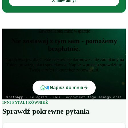
Zamów audyt
Zawsze lepiej mieć wsparcie
Nie zostawaj z tym sam - pomożemy
bezpłatnie.
Doradztwo jest dla Ciebie całkowicie darmowe - nie zarabiamy na
Tobie, prowizję płaci sprzedawca. Napisz wprost, a sprawdzimy
Twoją taryfę i fakturę bez zobowiązań.
Napisz do mnie
WhatsApp · Telegram · SMS · odpowiedź tego samego dnia
INNI PYTALI RÓWNIEŻ
Sprawdź pokrewne pytania