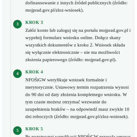
dofinansowanie z innych źródeł publicznych (źródło:
mojprad.gov.pl/zloz-wniosek).
KROK 3
Załóż konto lub zaloguj się na portalu mojprad.gov.pl i
wypełnij formularz wniosku online. Dołącz skany
wszystkich dokumentów z kroku 2. Wniosek składa
się wyłącznie elektronicznie – nie ma możliwości
złożenia papierowego (źródło: mojprad.gov.pl).
KROK 4
NFOŚiGW weryfikuje wniosek formalnie i
merytorycznie. Ustawowy termin rozpatrzenia wynosi
do 90 dni od daty złożenia kompletnego wniosku. W
tym czasie możesz otrzymać wezwanie do
uzupełnienia braków – na odpowiedź masz zwykle 10
dni roboczych (źródło: mojprad.gov.pl/zloz-wniosek).
KROK 5
Po pozytywnej weryfikacji NFOŚiGW przesyła umowę