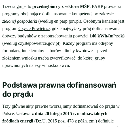
Trzecia grupa to
przedsiębiorcy z sektora MŚP
. PARP prowadzi
programy obejmujące dofinansowanie kompetencji w zakresie
zielonej gospodarki
(według en.parp.gov.pl). Osobnym kanałem jest
program
Czyste Powietrze
, gdzie najwyższy próg dofinansowania
dotyczy budynków o zapotrzebowaniu powyżej
140 kWh/(m²·rok)
(według czystepowietrze.gov.pl). Każdy program ma odrębny
formularz, inne terminy naborów i limity kwotowe – przed
złożeniem wniosku trzeba zweryfikować, do której grupy
uprawnionych należy wnioskodawca.
Podstawa prawna dofinansowań
do prądu
Trzy główne akty prawne tworzą ramy dofinansowań do prądu w
Polsce.
Ustawa z dnia 20 lutego 2015 r. o odnawialnych
źródłach energii
(Dz.U. 2015 poz. 478 z późn. zm.) definiuje