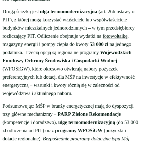
Drugą ścieżką jest
ulga termomodernizacyjna
(art. 26h ustawy o
PIT), z której mogą korzystać właściciele lub współwłaściciele
budynków mieszkalnych jednorodzinnych – w tym przedsiębiorcy
rozliczający PIT. Odliczenie obejmuje wydatki na
fotowoltaikę
,
magazyny energii i pompy ciepła do kwoty
53 000 zł
na jednego
podatnika. Trzecią opcją są regionalne programy
Wojewódzkich
Funduszy Ochrony Środowiska i Gospodarki Wodnej
(WFOŚiGW), które okresowo otwierają nabory pożyczek
preferencyjnych lub dotacji dla MŚP na inwestycje w efektywność
energetyczną – warunki i kwoty różnią się w zależności od
województwa i aktualnego naboru.
Podsumowując: MŚP w branży energetycznej mają do dyspozycji
trzy główne mechanizmy –
PARP Zielone Rekomendacje
(kompetencje i doradztwo),
ulgę termomodernizacyjną
(do 53 000
zł odliczenia od PIT) oraz
programy WFOŚiGW
(pożyczki i
dotacje regionalne).
Bezpośrednie programy dotacyjne typu Mój