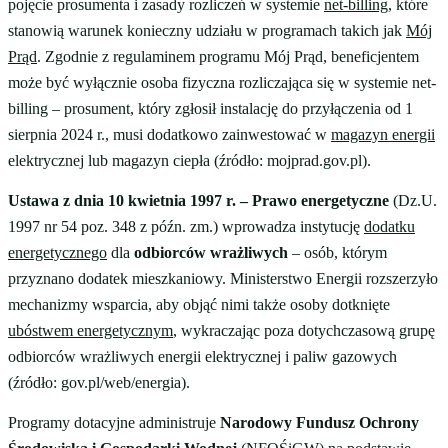
pojęcie prosumenta i zasady rozliczeń w systemie
net-billing
, które
stanowią warunek konieczny udziału w programach takich jak
Mój
Prąd
. Zgodnie z regulaminem programu Mój Prąd, beneficjentem
może być wyłącznie osoba fizyczna rozliczająca się w systemie net-
billing – prosument, który zgłosił instalację do przyłączenia od 1
sierpnia 2024 r., musi dodatkowo zainwestować w
magazyn energii
elektrycznej lub magazyn ciepła (źródło: mojprad.gov.pl).
Ustawa z dnia 10 kwietnia 1997 r. – Prawo energetyczne
(Dz.U.
1997 nr 54 poz. 348 z późn. zm.) wprowadza instytucję
dodatku
energetycznego
dla
odbiorców wrażliwych
– osób, którym
przyznano dodatek mieszkaniowy. Ministerstwo Energii rozszerzyło
mechanizmy wsparcia, aby objąć nimi także osoby dotknięte
ubóstwem energetycznym
, wykraczając poza dotychczasową grupę
odbiorców wrażliwych energii elektrycznej i paliw gazowych
(źródło: gov.pl/web/energia).
Programy dotacyjne administruje
Narodowy Fundusz Ochrony