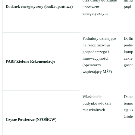
oraz osoby dotknięte
rachu
Dodatek energetyczny (budżet państwa)
ubóstwem
prąd
energetycznym
Podmioty działające
Dofin
na rzecz rozwoju
podno
gospodarczego i
kompet
innowacyjności
zakres
PARP Zielone Rekomendacje
(operatorzy
gospod
wspierający MŚP)
Właściciele
Dotacj
budynków/lokali
termo
mieszkalnych
cję i 
źródeł
Czyste Powietrze (NFOŚiGW)