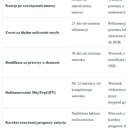
Kaucja po rozwiązaniu umowy
zakończenia
pisemny z
umowy
numerem ko
21 dni od uznania
Reklamacja
reklamacji
pisemna lub
Zwrot za błędne naliczenie taryfy
elektroniczn
do BOK
30 dni od złożenia
Wniosek o
wniosku
bonifikatę d
Bonifikata za przerwy w dostawie
OSD
Do 12 miesięcy od
Wniosek
kompletnego
elektronicz
Dofinansowanie Mój Prąd (PV)
wniosku
przez
mojprad.gov
Najbliższa faktura
Wniosek o
rozliczeniowa
korektę
Korekta zawyżonej prognozy zużycia
prognozy do