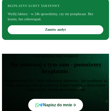
BEZPŁATNY AUDYT TARYFOWY
Wyślij faktury - w 24h sprawdzimy, czy nie przepłacasz. Bez
kosztu, bez zobowiązań.
Zamów audyt
Zawsze lepiej mieć wsparcie
Nie zostawaj z tym sam - pomożemy
bezpłatnie.
Doradztwo jest dla Ciebie całkowicie darmowe - nie zarabiamy na
Tobie, prowizję płaci sprzedawca. Napisz wprost, a sprawdzimy
Twoją taryfę i fakturę bez zobowiązań.
Napisz do mnie