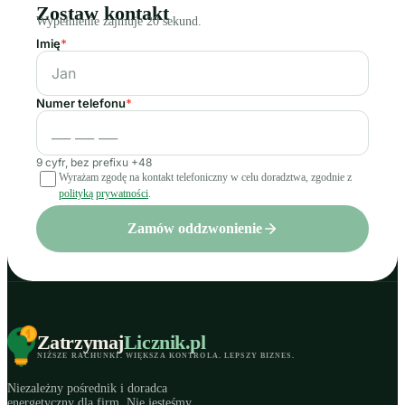
Zostaw kontakt
Wypełnienie zajmuje 20 sekund.
Imię
*
Numer telefonu
*
9 cyfr, bez prefixu +48
Wyrażam zgodę na kontakt telefoniczny w celu doradztwa, zgodnie z
polityką prywatności
.
Zamów oddzwonienie
Zatrzymaj
Licznik
.pl
NIŻSZE RACHUNKI
.
WIĘKSZA KONTROLA
.
LEPSZY BIZNES
.
Niezależny pośrednik i doradca
energetyczny dla firm. Nie jesteśmy