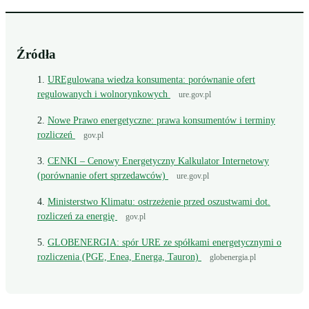
Źródła
UREgulowana wiedza konsumenta: porównanie ofert
regulowanych i wolnorynkowych
ure.gov.pl
Nowe Prawo energetyczne: prawa konsumentów i terminy
rozliczeń
gov.pl
CENKI – Cenowy Energetyczny Kalkulator Internetowy
(porównanie ofert sprzedawców)
ure.gov.pl
Ministerstwo Klimatu: ostrzeżenie przed oszustwami dot.
rozliczeń za energię
gov.pl
GLOBENERGIA: spór URE ze spółkami energetycznymi o
rozliczenia (PGE, Enea, Energa, Tauron)
globenergia.pl