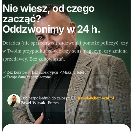
Nie wiesz, od czego
zacząć?
Oddzwonimy w 24 h.
Doradca (nie sprzedawca) zadzwoni i pomoże policzyć, czy
w Twoim przypadku ma większy sens magazyn, czy zmiana
sprzedawcy. Bez zobowiązań.
Bez kosztów
Bez subskrypcji
Maks. 1 telefon
Twoje dane zabezpieczone
Lub bezpośrednio do założyciela:
pawel@ekomocni.pl
·
Paweł Więsak
, Prezes