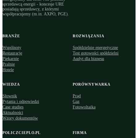
sprzedawcą energii - koncesje URE
posiadają sprzedawcy, z którymi
współpracujemy (m.in. AXPO, PGE).
BRANŻE
ROZWIĄZANIA
Wspólnoty
Spółdzielnie energetyczne
Restauracje
Test gotowości spółdzielni
Piekarnie
Audyt dla biznesu
Pralnie
Hotele
WIEDZA
PORÓWNYWARKA
Słownik
Prąd
Pytania i odpowiedzi
Gaz
Case studies
Fotowoltaika
Aktualności
Wzory dokumentów
POLICZCIEPLO.PL
FIRMA