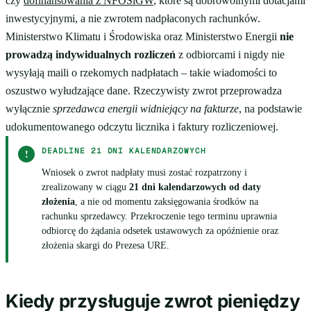
czy
dofinansowania z NFOŚiGW
, które są dobrowolnymi dotacjami
inwestycyjnymi, a nie zwrotem nadpłaconych rachunków.
Ministerstwo Klimatu i Środowiska oraz Ministerstwo Energii
nie
prowadzą indywidualnych rozliczeń
z odbiorcami i nigdy nie
wysyłają maili o rzekomych nadpłatach – takie wiadomości to
oszustwo wyłudzające dane. Rzeczywisty zwrot przeprowadza
wyłącznie
sprzedawca energii widniejący na fakturze
, na podstawie
udokumentowanego odczytu licznika i faktury rozliczeniowej.
DEADLINE 21 DNI KALENDARZOWYCH
!
Wniosek o zwrot nadpłaty musi zostać rozpatrzony i
zrealizowany w ciągu
21 dni kalendarzowych od daty
złożenia
, a nie od momentu zaksięgowania środków na
rachunku sprzedawcy. Przekroczenie tego terminu uprawnia
odbiorcę do żądania odsetek ustawowych za opóźnienie oraz
złożenia skargi do Prezesa URE.
Kiedy przysługuje zwrot pieniędzy