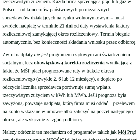
rzeczywistym zużyciem. Każda firma sprzedająca prąd lub gaz w
Polsce – od koncernów państwowych po niezależnych
sprzedawców działających na rynku wolnorynkowym – musi
zwrócić nadpłatę w terminie
21 dni
od daty wystawienia faktury
rozliczeniowej zamykającej okres rozliczeniowy. Termin biegnie
automatycznie, bez konieczności składania wniosku przez odbiorcę.
Zwrot nadpłaty
nie jest
programem rządowym ani świadczeniem
socjalnym, lecz
obowiązkową korektą rozliczenia
wynikającą z
faktu, że MŚP płaci prognozowane raty w trakcie okresu
rozliczeniowego (zwykle 2, 6 lub 12 miesięcy), a dopiero po
odczycie licznika sprzedawca porównuje sumę wpłat z
rzeczywistym zużyciem w kWh lub MWh. Jeśli prognoza była
zawyżona, powstaje nadpłata, którą firma musi oddać – przelewem
na konto wskazane w umowie albo zaliczyć na poczet następnego
okresu, ale wyłącznie za zgodą odbiorcy.
Należy odróżnić ten mechanizm od programów takich jak
Mój Prąd