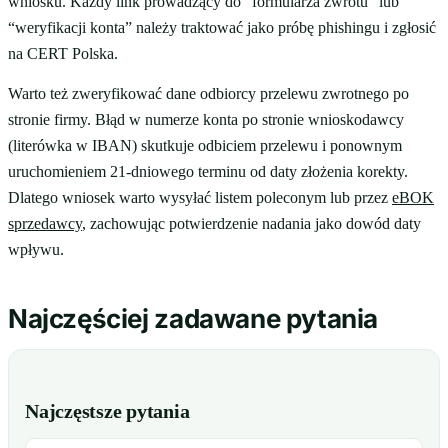
wniosku. Każdy link prowadzący do “formularza zwrotu” lub
“weryfikacji konta” należy traktować jako próbę phishingu i zgłosić
na CERT Polska.
Warto też zweryfikować dane odbiorcy przelewu zwrotnego po
stronie firmy. Błąd w numerze konta po stronie wnioskodawcy
(literówka w IBAN) skutkuje odbiciem przelewu i ponownym
uruchomieniem 21-dniowego terminu od daty złożenia korekty.
Dlatego wniosek warto wysyłać listem poleconym lub przez
eBOK
sprzedawcy
, zachowując potwierdzenie nadania jako dowód daty
wpływu.
Najczęściej zadawane pytania
Najczęstsze pytania