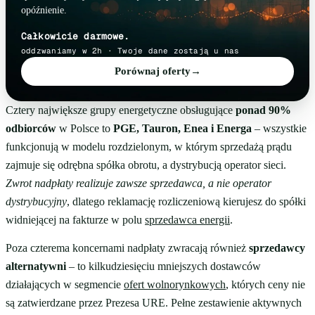
opóźnienie.
Całkowicie darmowe.
oddzwaniamy w 2h · Twoje dane zostają u nas
Porównaj oferty
→
Cztery największe grupy energetyczne obsługujące
ponad 90%
odbiorców
w Polsce to
PGE, Tauron, Enea i Energa
– wszystkie
funkcjonują w modelu rozdzielonym, w którym sprzedażą prądu
zajmuje się odrębna spółka obrotu, a dystrybucją operator sieci.
Zwrot nadpłaty realizuje zawsze sprzedawca, a nie operator
dystrybucyjny
, dlatego reklamację rozliczeniową kierujesz do spółki
widniejącej na fakturze w polu
sprzedawca energii
.
Poza czterema koncernami nadpłaty zwracają również
sprzedawcy
alternatywni
– to kilkudziesięciu mniejszych dostawców
działających w segmencie
ofert wolnorynkowych
, których ceny nie
są zatwierdzane przez Prezesa URE. Pełne zestawienie aktywnych