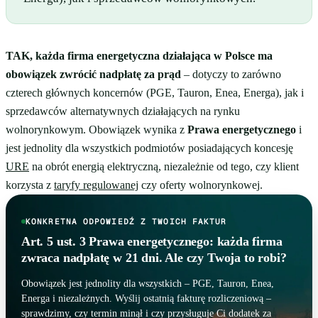
TAK, każda firma energetyczna działająca w Polsce ma
obowiązek zwrócić nadpłatę za prąd
– dotyczy to zarówno
czterech głównych koncernów (PGE, Tauron, Enea, Energa), jak i
sprzedawców alternatywnych działających na rynku
wolnorynkowym. Obowiązek wynika z
Prawa energetycznego
i
jest jednolity dla wszystkich podmiotów posiadających koncesję
URE
na obrót energią elektryczną, niezależnie od tego, czy klient
korzysta z
taryfy regulowanej
czy oferty wolnorynkowej.
KONKRETNA ODPOWIEDŹ Z TWOICH FAKTUR
Art. 5 ust. 3 Prawa energetycznego: każda firma
zwraca nadpłatę w 21 dni. Ale czy Twoja to robi?
Obowiązek jest jednolity dla wszystkich – PGE, Tauron, Enea,
Energa i niezależnych. Wyślij ostatnią fakturę rozliczeniową –
sprawdzimy, czy termin minął i czy przysługuje Ci dodatek za