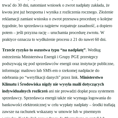
trwać do 30 dni, natomiast wniosek o zwrot nadpłaty zakłada, że
kwota jest już bezsporna i wynika z rozliczenia rocznego. Złożenie
reklamacji zamiast wniosku o zwrot przesuwa procedurę o kolejne
tygodnie, bo sprzedawca najpierw rozpatruje zasadność, a dopiero
potem – jeśli przyzna rację – uruchamia procedurę zwrotu. W
praktyce oznacza to wydłużenie procesu z 21 do nawet 60 dni.
Trzecie ryzyko to oszustwa typu “na nadpłatę”
. Według
ostrzeżenia Ministerstwa Energii i Grupy PGE przestępcy
podszywają się pod sprzedawców energii oraz instytucje publiczne,
informując mailowo lub SMS-em o rzekomej nadpłacie do
odebrania po “weryfikacji danych” przez link.
Ministerstwo
Klimatu i Środowiska nigdy nie wysyła maili dotyczących
indywidualnych rozliczeń
ani nie prowadzi dopłat poza systemem
sprzedawcy. Sprzedawca energii także nie wymaga logowania do
bankowości elektronicznej w celu wypłaty nadpłaty – środki trafiają
zawsze na rachunek wskazany w umowie lub w pisemnym