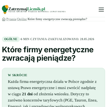
Zatrzymaj
Licznik
.pl
NIŻSZE RACHUNKI
.
WIĘKSZA KONTROLA
.
LEPSZY BIZNES
.
Pytania
Ogólne
Które firmy energetyczne zwracają pieniądze?
OGÓLNE
·
6 MIN CZYTANIA
·
ZAKTUALIZOWANO:
28.05.2026
Które firmy energetyczne
zwracają pieniądze?
W SKRÓCIE
Każda firma energetyczna działa w Polsce zgodnie z
ustawą Prawo energetyczne i musi zwrócić nadpłatę
w ciągu
21 dni
od złożenia wniosku. Dotyczy to
zarówno koncernów taryfowych (PGE, Tauron, Enea,
Energa), jak i sprzedawców wolnorynkowych.