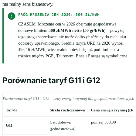
ma realny sens biznesowy.
PRÓG MROŻENIA CEN 2026: 500 ZŁ/MWH
!
CZASEM. Mrożenie cen w 2026 obejmuje gospodarstwa
domowe limitem
500 zł/MWh netto (50 gr/kWh)
– powyżej
tego progu sprzedawca nie może doliczyć różnicy do rachunku
odbiorcy uprawnionego. Średnia taryfa URE na 2026 wynosi
495,16 zł/MWh, więc realnie mieści się tuż pod limitem, a
różnice między PGE, Tauronem, Eneą i Energą są symboliczne.
Porównanie taryf G11 i G12
Porównanie taryf G11 i G12 – ceny energii czynnej dla gospodarstw domowych 
Taryfa
Strefa rozliczeniowa
Cena energii czynnej (zł/
Całodobowa
poniżej 500,00
G11
(jednostrefowa)