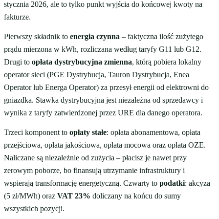
stycznia 2026, ale to tylko punkt wyjścia do końcowej kwoty na
fakturze.
Pierwszy składnik to
energia czynna
– faktyczna ilość zużytego
prądu mierzona w kWh, rozliczana według taryfy G11 lub G12.
Drugi to
opłata dystrybucyjna zmienna
, którą pobiera lokalny
operator sieci (PGE Dystrybucja, Tauron Dystrybucja, Enea
Operator lub Energa Operator) za przesył energii od elektrowni do
gniazdka. Stawka dystrybucyjna jest niezależna od sprzedawcy i
wynika z taryfy zatwierdzonej przez URE dla danego operatora.
Trzeci komponent to
opłaty stałe
: opłata abonamentowa, opłata
przejściowa, opłata jakościowa, opłata mocowa oraz opłata OZE.
Naliczane są niezależnie od zużycia – płacisz je nawet przy
zerowym poborze, bo finansują utrzymanie infrastruktury i
wspierają transformację energetyczną. Czwarty to
podatki
: akcyza
(5 zł/MWh) oraz
VAT 23%
doliczany na końcu do sumy
wszystkich pozycji.