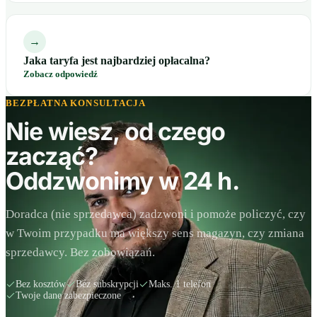
→
Jaka taryfa jest najbardziej opłacalna?
Zobacz odpowiedź
BEZPŁATNA KONSULTACJA
Nie wiesz, od czego
zacząć?
Oddzwonimy w 24 h.
Doradca (nie sprzedawca) zadzwoni i pomoże policzyć, czy
w Twoim przypadku ma większy sens magazyn, czy zmiana
sprzedawcy. Bez zobowiązań.
Bez kosztów
Bez subskrypcji
Maks. 1 telefon
Twoje dane zabezpieczone