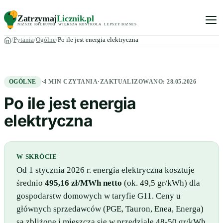
Zatrzymaj
Licznik
.pl
NIŻSZE RACHUNKI
.
WIĘKSZA KONTROLA
.
LEPSZY BIZNES
.
Pytania
Ogólne
Po ile jest energia elektryczna
OGÓLNE
·
4 MIN CZYTANIA
·
ZAKTUALIZOWANO:
28.05.2026
Po ile jest energia
elektryczna
W SKRÓCIE
Od 1 stycznia 2026 r. energia elektryczna kosztuje
średnio
495,16 zł/MWh netto
(ok. 49,5 gr/kWh) dla
gospodarstw domowych w taryfie G11. Ceny u
głównych sprzedawców (PGE, Tauron, Enea, Energa)
są zbliżone i mieszczą się w przedziale 48-50 gr/kWh