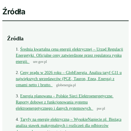
Źródła
Źródła
Średnia kwartalna cena energii elektrycznej – Urząd Regulacji
Energetyki. Oficjalne ceny zatwierdzone przez regulatora rynku
energii.
ure.gov.pl
Ceny prądu w 2026 roku – GlobEnergia. Analiza taryf G11 u
największych sprzedawców (PGE, Tauron, Enea, Energa) z
cenami netto i brutto.
globenergia.pl
Energia planowana – Polskie Sieci Elektroenergetyczne.
Raporty dobowe z funkcjonowania systemu
elektroenergetycznego i danych systemowych.
pse.pl
Taryfy na energię elektryczną – WysokieNapiecie.pl. Bieżąca
analiza stawek maksymalnych i rozliczeń dla odbiorców