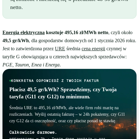
netto.
Energia elektryczna
kosztuje 495,16 zł/MWh netto
, czyli około
49,5 gr/kWh
, dla gospodarstw domowych od 1 stycznia 2026 roku.
Jest to zatwierdzona przez
URE
średnia
cena energii
czynnej w
taryfie G obowiązująca u czterech największych sprzedawców:
PGE, Tauron, Enea i Energa
.
KONKRETNA ODPOWIEDŹ Z TWOICH FAKTUR
Płacisz 49,5 gr/kWh? Sprawdzimy, czy Twoja
taryfa (G11 czy G12) to minimum.
Średnia URE to 495,16 zł/MWh, ale wiele firm robi marżę na
rozliczeniach. Wyślij ostatnią fakturę – w 24h pokażemy, czy G11
czy G12 da ci oszczędność, oraz czy płacisz ponad tę stawkę.
Całkowicie darmowe.
oddzwaniamy w 2h · Twoje dane zostają u nas