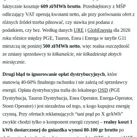
faktycznie kosztuje
609 zł/MWh brutto
. Przedsiębiorcy z MŚP
odliczający VAT operują kwotami netto, ale przy porównaniu ofert z
różnych źródeł trzeba pilnować, czy stawka jest podana z
podatkiem, czy bez. Według danych
URE
i
GlobEnergia
dla 2026
roku różnice między PGE, Tauron, Enea i Energa w taryfie G11
mieszczą się poniżej
500 zł/MWh netto
, więc realna oszczędność
ze zmiany sprzedawcy to
kilkanaście, nie kilkadziesiąt złotych
miesięcznie
.
Drugi błąd to ignorowanie opłat dystrybucyjnych
, które
stanowią 40-60% finalnego rachunku i nie zależą od sprzedawcy
energii. Opłata dystrybucyjna trafia do lokalnego
OSD
(PGE
Dystrybucja, Tauron Dystrybucja, Enea Operator, Energa-Operator,
Stoen Operator) i jest niezależna od tego, u kogo kupujesz energię
czynną. Przy ofertach reklamujących “tani prąd po X gr/kWh”
zwykle chodzi tylko o komponent energii czynnej –
realny koszt 1
kWh dostarczonej do gniazdka wynosi 80-100 gr brutto
po