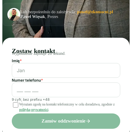
Lub bezpośrednio do założyciela:
pawel@ekomocni.pl
·
Paweł Więsak
, Prezes
Zostaw kontakt
Wypełnienie zajmuje 20 sekund.
Imię
*
Numer telefonu
*
9 cyfr, bez prefixu +48
Wyrażam zgodę na kontakt telefoniczny w celu doradztwa, zgodnie z
polityką prywatności
.
Zamów oddzwonienie