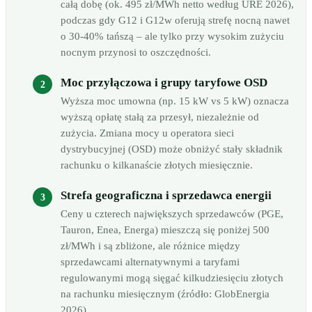
całą dobę (ok. 495 zł/MWh netto według URE 2026),
podczas gdy G12 i G12w oferują strefę nocną nawet
o 30-40% tańszą – ale tylko przy wysokim zużyciu
nocnym przynosi to oszczędności.
Moc przyłączowa i grupy taryfowe OSD
Wyższa moc umowna (np. 15 kW vs 5 kW) oznacza
wyższą opłatę stałą za przesył, niezależnie od
zużycia. Zmiana mocy u operatora sieci
dystrybucyjnej (OSD) może obniżyć stały składnik
rachunku o kilkanaście złotych miesięcznie.
Strefa geograficzna i sprzedawca energii
Ceny u czterech największych sprzedawców (PGE,
Tauron, Enea, Energa) mieszczą się poniżej 500
zł/MWh i są zbliżone, ale różnice między
sprzedawcami alternatywnymi a taryfami
regulowanymi mogą sięgać kilkudziesięciu złotych
na rachunku miesięcznym (źródło: GlobEnergia
2026).