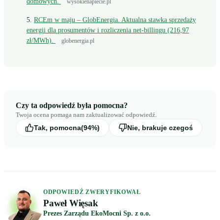
domowych.
wysokienapiecie.pl
RCEm w maju – GlobEnergia. Aktualna stawka sprzedaży
energii dla prosumentów i rozliczenia net-billingu (216,97
zł/MWh).
globenergia.pl
Czy ta odpowiedź była pomocna?
Twoja ocena pomaga nam zaktualizować odpowiedź.
Tak, pomocna
(94%)
Nie, brakuje czegoś
ODPOWIEDŹ ZWERYFIKOWAŁ
Paweł Więsak
Prezes Zarządu EkoMocni Sp. z o.o.