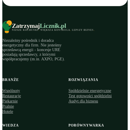
Zatrzymaj
Licznik
.pl
NIŻSZE RACHUNKI
.
WIĘKSZA KONTROLA
.
LEPSZY BIZNES
.
Niezależny pośrednik i doradca
energetyczny dla firm. Nie jesteśmy
sprzedawcą energii - koncesje URE
posiadają sprzedawcy, z którymi
współpracujemy (m.in. AXPO, PGE).
BRANŻE
ROZWIĄZANIA
Wspólnoty
Spółdzielnie energetyczne
Restauracje
Test gotowości spółdzielni
Piekarnie
Audyt dla biznesu
Pralnie
Hotele
WIEDZA
PORÓWNYWARKA