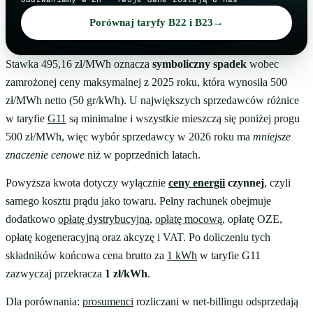
Porównaj taryfy B22 i B23
→
Stawka 495,16 zł/MWh oznacza
symboliczny spadek
wobec
zamrożonej ceny maksymalnej z 2025 roku, która wynosiła 500
zł/MWh netto (50 gr/kWh). U największych sprzedawców różnice
w taryfie
G11
są minimalne i wszystkie mieszczą się poniżej progu
500 zł/MWh, więc wybór sprzedawcy w 2026 roku ma
mniejsze
znaczenie cenowe
niż w poprzednich latach.
Powyższa kwota dotyczy wyłącznie
ceny energii
czynnej
, czyli
samego kosztu prądu jako towaru. Pełny rachunek obejmuje
dodatkowo
opłatę dystrybucyjną
,
opłatę mocową
, opłatę OZE,
opłatę kogeneracyjną oraz akcyzę i VAT. Po doliczeniu tych
składników końcowa cena brutto za
1 kWh
w taryfie G11
zazwyczaj przekracza
1 zł/kWh
.
Dla porównania:
prosumenci
rozliczani w net-billingu odsprzedają