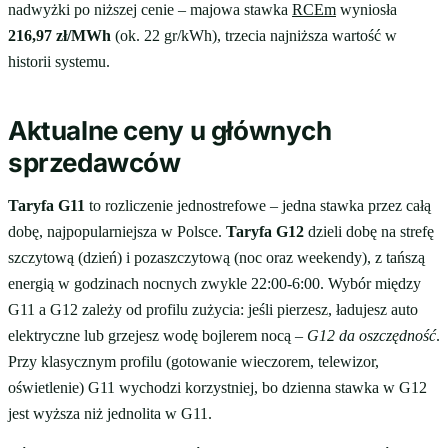
nadwyżki po niższej cenie – majowa stawka
RCEm
wyniosła
216,97 zł/MWh
(ok. 22 gr/kWh), trzecia najniższa wartość w
historii systemu.
Aktualne ceny u głównych
sprzedawców
Taryfa G11
to rozliczenie jednostrefowe – jedna stawka przez całą
dobę, najpopularniejsza w Polsce.
Taryfa G12
dzieli dobę na strefę
szczytową (dzień) i pozaszczytową (noc oraz weekendy), z tańszą
energią w godzinach nocnych zwykle 22:00-6:00. Wybór między
G11 a G12 zależy od profilu zużycia: jeśli pierzesz, ładujesz auto
elektryczne lub grzejesz wodę bojlerem nocą –
G12 da oszczędność
.
Przy klasycznym profilu (gotowanie wieczorem, telewizor,
oświetlenie) G11 wychodzi korzystniej, bo dzienna stawka w G12
jest wyższa niż jednolita w G11.