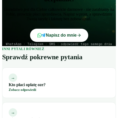
Doradztwo jest dla Ciebie całkowicie darmowe - nie zarabiamy na
Tobie, prowizję płaci sprzedawca. Napisz wprost, a sprawdzimy
Twoją taryfę i fakturę bez zobowiązań.
Napisz do mnie
WhatsApp · Telegram · SMS · odpowiedź tego samego dnia
INNI PYTALI RÓWNIEŻ
Sprawdź pokrewne pytania
→
Kto płaci opłatę oze?
Zobacz odpowiedź
→