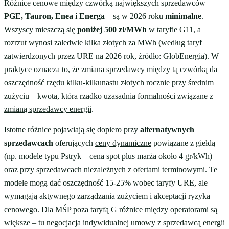
Różnice cenowe między czwórką największych sprzedawców –
PGE, Tauron, Enea i Energa
– są w 2026 roku
minimalne
.
Wszyscy mieszczą się
poniżej 500 zł/MWh
w taryfie G11, a
rozrzut wynosi zaledwie kilka złotych za MWh (według taryf
zatwierdzonych przez URE na 2026 rok, źródło: GlobEnergia). W
praktyce oznacza to, że zmiana sprzedawcy między tą czwórką da
oszczędność rzędu kilku-kilkunastu złotych rocznie przy średnim
zużyciu – kwota, która rzadko uzasadnia formalności związane z
zmianą sprzedawcy energii
.
Istotne różnice pojawiają się dopiero przy
alternatywnych
sprzedawcach
oferujących
ceny dynamiczne
powiązane z giełdą
(np. modele typu Pstryk – cena spot plus marża około 4 gr/kWh)
oraz przy sprzedawcach niezależnych z ofertami terminowymi. Te
modele mogą dać oszczędność 15-25% wobec taryfy URE, ale
wymagają aktywnego zarządzania zużyciem i akceptacji ryzyka
cenowego. Dla MŚP poza taryfą G różnice między operatorami są
większe – tu negocjacja indywidualnej umowy z
sprzedawcą energii