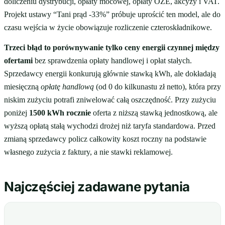
doliczeniu dystrybucji, opłaty mocowej, opłaty OZE, akcyzy i VAT.
Projekt ustawy “Tani prąd -33%” próbuje uprościć ten model, ale do
czasu wejścia w życie obowiązuje rozliczenie czteroskładnikowe.
Trzeci błąd to porównywanie tylko ceny energii czynnej między
ofertami
bez sprawdzenia opłaty handlowej i opłat stałych.
Sprzedawcy energii konkurują głównie stawką kWh, ale dokładają
miesięczną
opłatę handlową
(od 0 do kilkunastu zł netto), która przy
niskim zużyciu potrafi zniwelować całą oszczędność. Przy zużyciu
poniżej
1500 kWh rocznie
oferta z niższą stawką jednostkową, ale
wyższą opłatą stałą wychodzi drożej niż taryfa standardowa. Przed
zmianą sprzedawcy policz całkowity koszt roczny na podstawie
własnego zużycia z faktury, a nie stawki reklamowej.
Najczęściej zadawane pytania