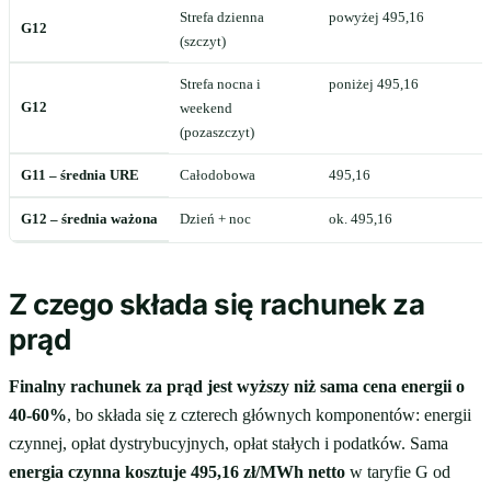
Strefa dzienna
powyżej 495,16
G12
(szczyt)
Strefa nocna i
poniżej 495,16
G12
weekend
(pozaszczyt)
G11 – średnia URE
Całodobowa
495,16
G12 – średnia ważona
Dzień + noc
ok. 495,16
Z czego składa się rachunek za
prąd
Finalny rachunek za prąd jest wyższy niż sama cena energii o
40-60%
, bo składa się z czterech głównych komponentów: energii
czynnej, opłat dystrybucyjnych, opłat stałych i podatków. Sama
energia czynna kosztuje 495,16 zł/MWh netto
w taryfie G od