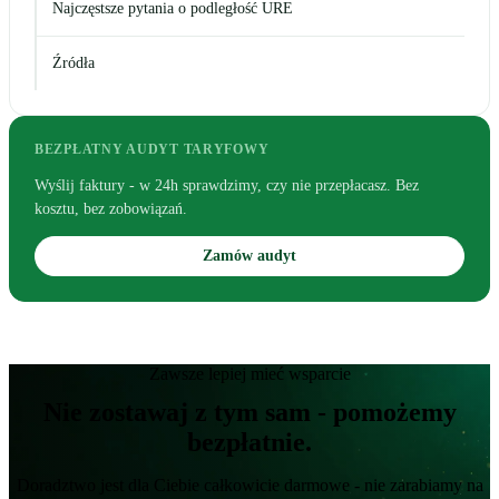
Najczęstsze pytania o podległość URE
Źródła
BEZPŁATNY AUDYT TARYFOWY
Wyślij faktury - w 24h sprawdzimy, czy nie przepłacasz. Bez
kosztu, bez zobowiązań.
Zamów audyt
Zawsze lepiej mieć wsparcie
Nie zostawaj z tym sam - pomożemy
bezpłatnie.
Doradztwo jest dla Ciebie całkowicie darmowe - nie zarabiamy na