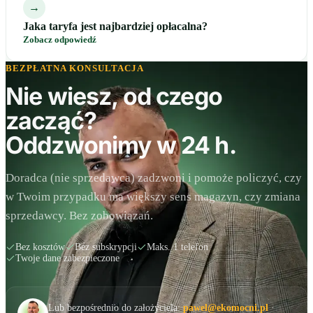
→
Jaka taryfa jest najbardziej opłacalna?
Zobacz odpowiedź
BEZPŁATNA KONSULTACJA
Nie wiesz, od czego
zacząć?
Oddzwonimy w 24 h.
Doradca (nie sprzedawca) zadzwoni i pomoże policzyć, czy
w Twoim przypadku ma większy sens magazyn, czy zmiana
sprzedawcy. Bez zobowiązań.
Bez kosztów
Bez subskrypcji
Maks. 1 telefon
Twoje dane zabezpieczone
Lub bezpośrednio do założyciela:
pawel@ekomocni.pl
·