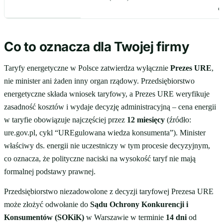
c
Co to oznacza dla Twojej firmy
Taryfy energetyczne w Polsce zatwierdza wyłącznie
Prezes URE
,
nie minister ani żaden inny organ rządowy. Przedsiębiorstwo
energetyczne składa wniosek taryfowy, a Prezes URE weryfikuje
zasadność kosztów i wydaje decyzję administracyjną – cena energii
w taryfie obowiązuje najczęściej przez
12 miesięcy
(źródło:
ure.gov.pl, cykl “UREgulowana wiedza konsumenta”). Minister
właściwy ds. energii nie uczestniczy w tym procesie decyzyjnym,
co oznacza, że polityczne naciski na wysokość taryf nie mają
formalnej podstawy prawnej.
Przedsiębiorstwo niezadowolone z decyzji taryfowej Prezesa URE
może złożyć odwołanie do
Sądu Ochrony Konkurencji i
Konsumentów (SOKiK)
w Warszawie w terminie
14 dni
od