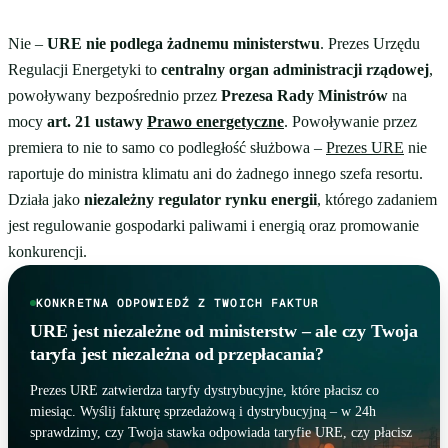
Nie –
URE nie podlega żadnemu ministerstwu
. Prezes Urzędu
Regulacji Energetyki to
centralny organ administracji rządowej
,
powoływany bezpośrednio przez
Prezesa Rady Ministrów
na
mocy
art. 21 ustawy
Prawo energetyczne
. Powoływanie przez
premiera to nie to samo co podległość służbowa –
Prezes URE
nie
raportuje do ministra klimatu ani do żadnego innego szefa resortu.
Działa jako
niezależny regulator rynku energii
, którego zadaniem
jest regulowanie gospodarki paliwami i energią oraz promowanie
konkurencji.
KONKRETNA ODPOWIEDŹ Z TWOICH FAKTUR
URE jest niezależne od ministerstw – ale czy Twoja
taryfa jest niezależna od przepłacania?
Prezes URE zatwierdza taryfy dystrybucyjne, które płacisz co
miesiąc. Wyślij fakturę sprzedażową i dystrybucyjną – w 24h
sprawdzimy, czy Twoja stawka odpowiada taryfie URE, czy płacisz