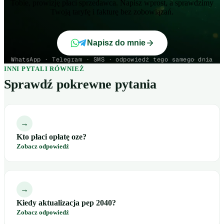
Tobie, prowizję płaci sprzedawca. Napisz wprost, a sprawdzimy
Twoją taryfę i fakturę bez zobowiązań.
Napisz do mnie
WhatsApp · Telegram · SMS · odpowiedź tego samego dnia
INNI PYTALI RÓWNIEŻ
Sprawdź pokrewne pytania
→
Kto płaci opłatę oze?
Zobacz odpowiedź
→
Kiedy aktualizacja pep 2040?
Zobacz odpowiedź