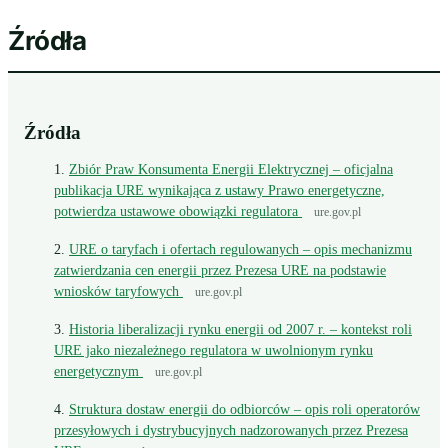
Źródła
Źródła
Zbiór Praw Konsumenta Energii Elektrycznej – oficjalna
publikacja URE wynikająca z ustawy Prawo energetyczne,
potwierdza ustawowe obowiązki regulatora
ure.gov.pl
URE o taryfach i ofertach regulowanych – opis mechanizmu
zatwierdzania cen energii przez Prezesa URE na podstawie
wniosków taryfowych
ure.gov.pl
Historia liberalizacji rynku energii od 2007 r. – kontekst roli
URE jako niezależnego regulatora w uwolnionym rynku
energetycznym
ure.gov.pl
Struktura dostaw energii do odbiorców – opis roli operatorów
przesyłowych i dystrybucyjnych nadzorowanych przez Prezesa