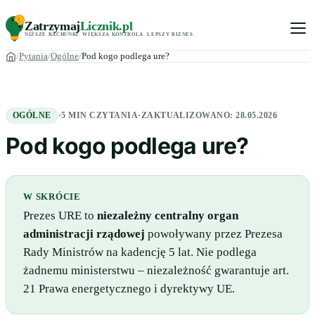
Zatrzymaj
Licznik
.pl
NIŻSZE RACHUNKI
.
WIĘKSZA KONTROLA
.
LEPSZY BIZNES
.
Pytania
Ogólne
Pod kogo podlega ure?
OGÓLNE
·
5 MIN CZYTANIA
·
ZAKTUALIZOWANO:
28.05.2026
Pod kogo podlega ure?
W SKRÓCIE
Prezes URE to
niezależny centralny organ
administracji rządowej
powoływany przez Prezesa
Rady Ministrów na kadencję 5 lat. Nie podlega
żadnemu ministerstwu – niezależność gwarantuje art.
21 Prawa energetycznego i dyrektywy UE.