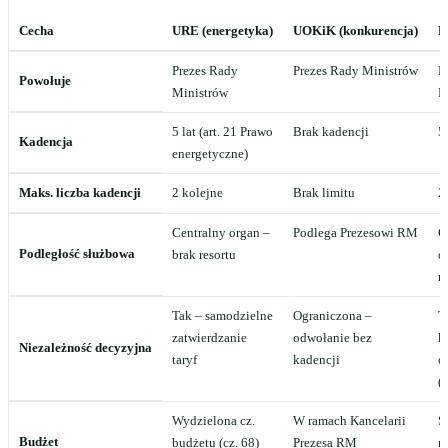
Cecha
URE (energetyka)
UOKiK (konkurencja)
K
Prezes Rady
Prezes Rady Ministrów
P
Powołuje
Ministrów
M
5 lat (art. 21 Prawo
Brak kadencji
5 
Kadencja
energetyczne)
Maks. liczba kadencji
2 kolejne
Brak limitu
2
Centralny organ –
Podlega Prezesowi RM
C
Podległość służbowa
brak resortu
o
r
Tak – samodzielne
Ograniczona –
T
zatwierdzanie
odwołanie bez
k
Niezależność decyzyjna
taryf
kadencji
o
(
Wydzielona cz.
W ramach Kancelarii
S
Budżet
budżetu (cz. 68)
Prezesa RM
n