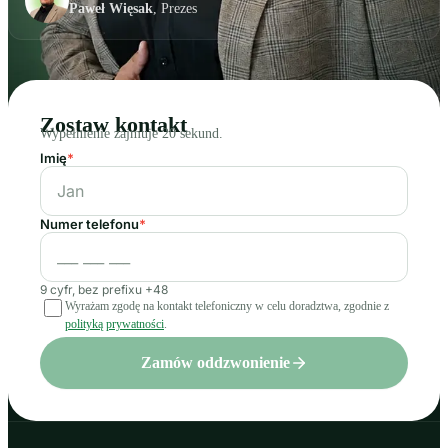
Paweł Więsak
, Prezes
Zostaw kontakt
Wypełnienie zajmuje 20 sekund.
Imię
*
Numer telefonu
*
9 cyfr, bez prefixu +48
Wyrażam zgodę na kontakt telefoniczny w celu doradztwa, zgodnie z
polityką prywatności
.
Zamów oddzwonienie