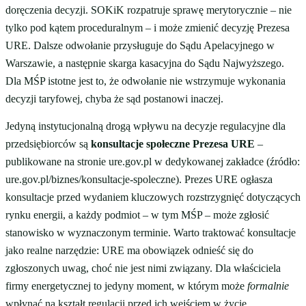
doręczenia decyzji. SOKiK rozpatruje sprawę merytorycznie – nie
tylko pod kątem proceduralnym – i może zmienić decyzję Prezesa
URE. Dalsze odwołanie przysługuje do Sądu Apelacyjnego w
Warszawie, a następnie skarga kasacyjna do Sądu Najwyższego.
Dla MŚP istotne jest to, że odwołanie nie wstrzymuje wykonania
decyzji taryfowej, chyba że sąd postanowi inaczej.
Jedyną instytucjonalną drogą wpływu na decyzje regulacyjne dla
przedsiębiorców są
konsultacje społeczne Prezesa URE
–
publikowane na stronie ure.gov.pl w dedykowanej zakładce (źródło:
ure.gov.pl/biznes/konsultacje-spoleczne). Prezes URE ogłasza
konsultacje przed wydaniem kluczowych rozstrzygnięć dotyczących
rynku energii, a każdy podmiot – w tym MŚP – może zgłosić
stanowisko w wyznaczonym terminie. Warto traktować konsultacje
jako realne narzędzie: URE ma obowiązek odnieść się do
zgłoszonych uwag, choć nie jest nimi związany. Dla właściciela
firmy energetycznej to jedyny moment, w którym może
formalnie
wpłynąć na kształt regulacji przed ich wejściem w życie.