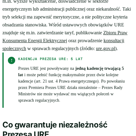
m.in. wyższe wykształcenie, doświadczenie w sektorze
energetycznym lub administracji publicznej oraz niekaralność. Taki
tryb selekcji ma zapewnić merytoryczne, a nie polityczne kryteria
obsadzania stanowiska. Wśród ustawowych obowiązków URE
znajduje się m.in. zatwierdzanie taryf, publikowanie
Zbioru Praw
Konsumenta Energii Elektrycznej
oraz prowadzenie
konsultacji
społecznych
w sprawach regulacyjnych (źródło:
ure.gov.pl
).
KADENCJA PREZESA URE: 5 LAT
!
Prezes URE jest powoływany na
jedną kadencję trwającą 5
lat
i może pełnić funkcję maksymalnie przez dwie kolejne
kadencje (art. 21 ust. 4 Prawa energetycznego). Po powołaniu
przez Premiera Prezes URE działa niezależnie – Prezes Rady
Ministrów nie może wydawać mu wiążących poleceń w
sprawach regulacyjnych.
Co gwarantuje niezależność
Prezesa URE