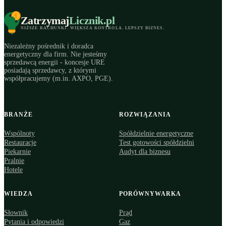
Zatrzymaj
Licznik
.pl
NIŻSZE RACHUNKI
.
WIĘKSZA KONTROLA
.
LEPSZY BIZNES
.
Niezależny pośrednik i doradca
energetyczny dla firm. Nie jesteśmy
sprzedawcą energii - koncesje URE
posiadają sprzedawcy, z którymi
współpracujemy (m.in. AXPO, PGE).
BRANŻE
ROZWIĄZANIA
Wspólnoty
Spółdzielnie energetyczne
Restauracje
Test gotowości spółdzielni
Piekarnie
Audyt dla biznesu
Pralnie
Hotele
WIEDZA
PORÓWNYWARKA
Słownik
Prąd
Pytania i odpowiedzi
Gaz