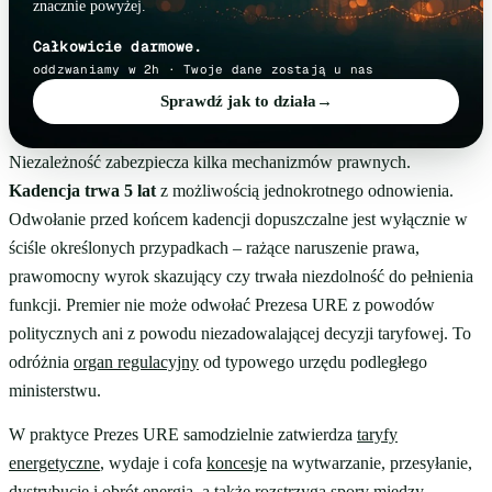
znacznie powyżej.
Całkowicie darmowe.
oddzwaniamy w 2h · Twoje dane zostają u nas
Sprawdź jak to działa
→
Niezależność zabezpiecza kilka mechanizmów prawnych.
Kadencja trwa 5 lat
z możliwością jednokrotnego odnowienia.
Odwołanie przed końcem kadencji dopuszczalne jest wyłącznie w
ściśle określonych przypadkach – rażące naruszenie prawa,
prawomocny wyrok skazujący czy trwała niezdolność do pełnienia
funkcji. Premier nie może odwołać Prezesa URE z powodów
politycznych ani z powodu niezadowalającej decyzji taryfowej. To
odróżnia
organ regulacyjny
od typowego urzędu podległego
ministerstwu.
W praktyce Prezes URE samodzielnie zatwierdza
taryfy
energetyczne
, wydaje i cofa
koncesje
na wytwarzanie, przesyłanie,
dystrybucję i obrót energią, a także rozstrzyga spory między