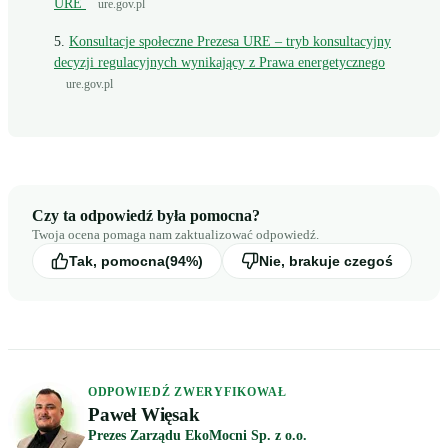
URE
ure.gov.pl
Konsultacje społeczne Prezesa URE – tryb konsultacyjny
decyzji regulacyjnych wynikający z Prawa energetycznego
ure.gov.pl
Czy ta odpowiedź była pomocna?
Twoja ocena pomaga nam zaktualizować odpowiedź.
Tak, pomocna
(94%)
Nie, brakuje czegoś
ODPOWIEDŹ ZWERYFIKOWAŁ
Paweł Więsak
Prezes Zarządu EkoMocni Sp. z o.o.