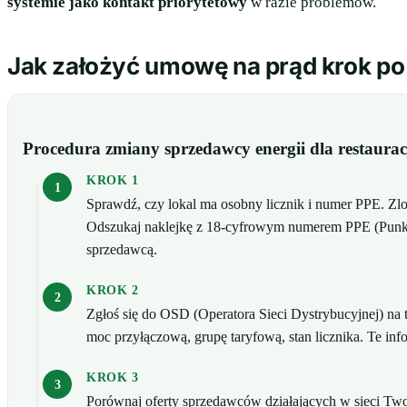
systemie jako kontakt priorytetowy
w razie problemów.
Jak założyć umowę na prąd krok po
Procedura zmiany sprzedawcy energii dla restaur
KROK 1
Sprawdź, czy lokal ma osobny licznik i numer PPE. Zlo
Odszukaj naklejkę z 18-cyfrowym numerem PPE (Punk
sprzedawcą.
KROK 2
Zgłoś się do OSD (Operatora Sieci Dystrybucyjnej) na t
moc przyłączową, grupę taryfową, stan licznika. Te in
KROK 3
Porównaj oferty sprzedawców działających w sieci Tw