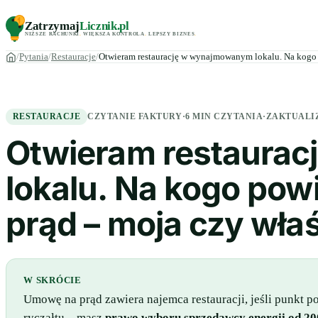
Zatrzymaj
Licznik
.pl
NIŻSZE RACHUNKI
.
WIĘKSZA KONTROLA
.
LEPSZY BIZNES
.
Pytania
Restauracje
Otwieram restaurację w wynajmowanym lokalu. Na kog
RESTAURACJE
CZYTANIE FAKTURY
·
6 MIN CZYTANIA
·
ZAKTUALI
Otwieram restaura
lokalu. Na kogo po
prąd – moja czy właś
W SKRÓCIE
Umowę na prąd zawiera najemca restauracji, jeśli punkt p
ryczałtu – masz
prawo wyboru sprzedawcy energii od 20