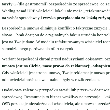
taryfy G (dla gastronomii) bezpośrednio ze sprzedawcą, co 
Według zasad URE właściciel lokalu nie może „refakturować”
na wybór sprzedawcy i
ryzyko przepłacania za każdą zużyt
Bezpośrednia umowa eliminuje konflikt o faktyczne zużycie. J
słowo – brak dostępu do oryginalnych faktur utrudnia kontro
jest na Twoje dane. W modelu refakturowanym właściciel teor
samodzielnego porównania ofert na rynku.
Wariant bezpośredni chroni przed nadużyciami opisanymi pr
umowa jest na Ciebie, masz prawo do reklamacji, odstąpi
Gdy właściciel jest stroną umowy, Twoje reklamacje muszą pr
odpowiedzialność za ewentualne błędy w rozliczeniach.
Dodatkowa zaleta: w przypadku awarii lub przerw w dostawie 
sprzedawcą. Restauracja to biznes wrażliwy na przestoje – ka
OSD pozostaje niezależna od właściciela, ale umowa sprzeda