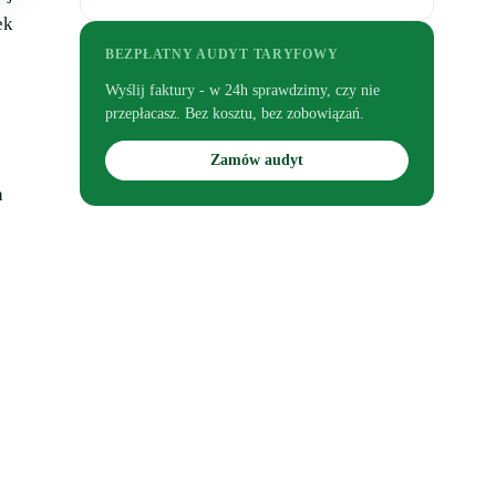
ek
BEZPŁATNY AUDYT TARYFOWY
Wyślij faktury - w 24h sprawdzimy, czy nie
przepłacasz. Bez kosztu, bez zobowiązań.
Zamów audyt
a