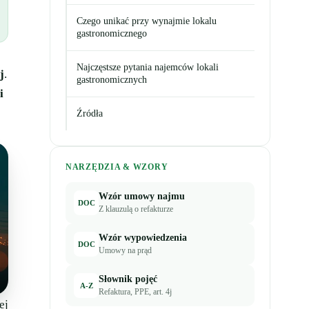
Czego unikać przy wynajmie lokalu
gastronomicznego
Najczęstsze pytania najemców lokali
j
.
gastronomicznych
i
Źródła
NARZĘDZIA & WZORY
Wzór umowy najmu
DOC
Z klauzulą o refakturze
Wzór wypowiedzenia
DOC
Umowy na prąd
Słownik pojęć
A-Z
Refaktura, PPE, art. 4j
ej