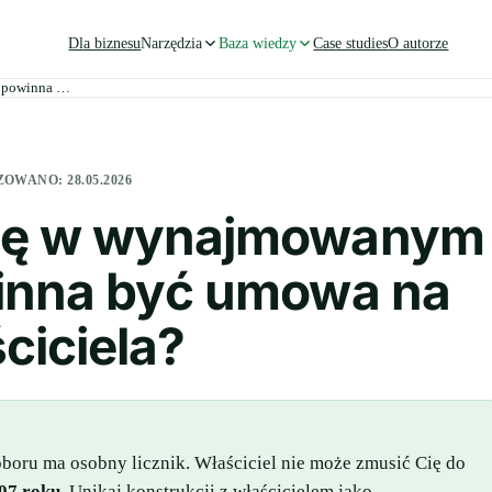
Dla biznesu
Narzędzia
Baza wiedzy
Case studies
O autorze
o powinna …
ZOWANO:
28.05.2026
cję w wynajmowanym
winna być umowa na
ciciela?
oboru ma osobny licznik. Właściciel nie może zmusić Cię do
07 roku
. Unikaj konstrukcji z właścicielem jako