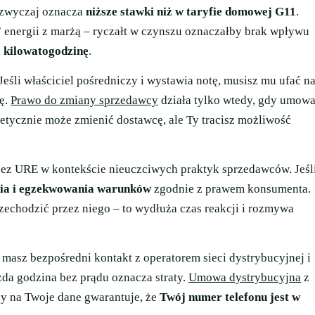
zazwyczaj oznacza
niższe stawki niż w taryfie domowej G11
.
 energii z marżą – ryczałt w czynszu oznaczałby brak wpływu
ą kilowatogodzinę
.
eśli właściciel pośredniczy i wystawia notę, musisz mu ufać n
lę.
Prawo do zmiany sprzedawcy
działa tylko wtedy, gdy umow
etycznie może zmienić dostawcę, ale Ty tracisz możliwość
zez URE w kontekście nieuczciwych praktyk sprzedawców. Jeśl
enia i egzekwowania warunków
zgodnie z prawem konsumenta.
zechodzić przez niego – to wydłuża czas reakcji i rozmywa
masz bezpośredni kontakt z operatorem sieci dystrybucyjnej i
żda godzina bez prądu oznacza straty.
Umowa dystrybucyjna
z
ży na Twoje dane gwarantuje, że
Twój numer telefonu jest w