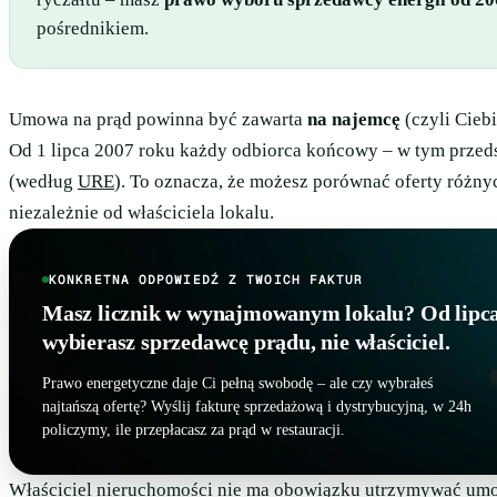
pośrednikiem.
Umowa na prąd powinna być zawarta
na najemcę
(czyli Ciebi
Od 1 lipca 2007 roku każdy odbiorca końcowy – w tym przed
(według
URE
). To oznacza, że możesz porównać oferty różn
niezależnie od właściciela lokalu.
KONKRETNA ODPOWIEDŹ Z TWOICH FAKTUR
Masz licznik w wynajmowanym lokalu? Od lipca
wybierasz sprzedawcę prądu, nie właściciel.
Prawo energetyczne daje Ci pełną swobodę – ale czy wybrałeś
najtańszą ofertę? Wyślij fakturę sprzedażową i dystrybucyjną, w 24h
policzymy, ile przepłacasz za prąd w restauracji.
Właściciel nieruchomości nie ma obowiązku utrzymywać um