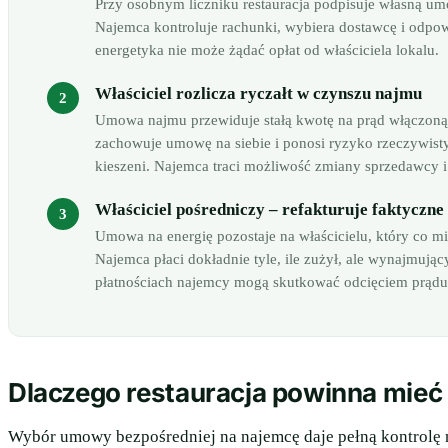
Przy osobnym liczniku restauracja podpisuje własną u
Najemca kontroluje rachunki, wybiera dostawcę i odpow
energetyka nie może żądać opłat od właściciela lokalu.
Właściciel rozlicza ryczałt w czynszu najmu
Umowa najmu przewiduje stałą kwotę na prąd włączoną w
zachowuje umowę na siebie i ponosi ryzyko rzeczywistyc
kieszeni. Najemca traci możliwość zmiany sprzedawcy i
Właściciel pośredniczy – refakturuje faktyczne
Umowa na energię pozostaje na właścicielu, który co m
Najemca płaci dokładnie tyle, ile zużył, ale wynajmuj
płatnościach najemcy mogą skutkować odcięciem prądu, c
Dlaczego restauracja powinna mie
Wybór umowy bezpośredniej na najemcę daje pełną kontrolę n