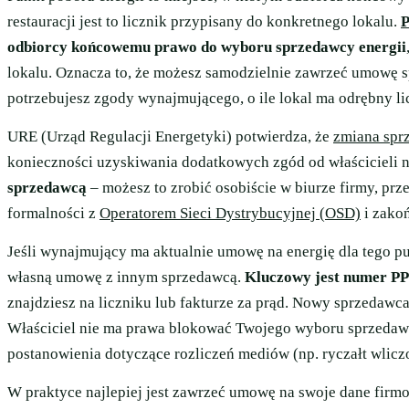
restauracji jest to licznik przypisany do konkretnego lokalu.
P
odbiorcy końcowemu prawo do wyboru sprzedawcy energii
lokalu. Oznacza to, że możesz samodzielnie zawrzeć umowę s
potrzebujesz zgody wynajmującego, o ile lokal ma odrębny li
URE (Urząd Regulacji Energetyki) potwierdza, że
zmiana spr
konieczności uzyskiwania dodatkowych zgód od właścicieli 
sprzedawcą
– możesz to zrobić osobiście w biurze firmy, prz
formalności z
Operatorem Sieci Dystrybucyjnej (OSD)
i zakoń
Jeśli wynajmujący ma aktualnie umowę na energię dla tego pu
własną umowę z innym sprzedawcą.
Kluczowy jest numer PP
znajdziesz na liczniku lub fakturze za prąd. Nowy sprzedaw
Właściciel nie ma prawa blokować Twojego wyboru sprzedaw
postanowienia dotyczące rozliczeń mediów (np. ryczałt wlicz
W praktyce najlepiej jest zawrzeć umowę na swoje dane firm