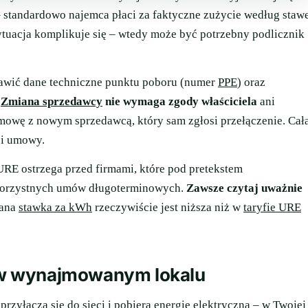
 standardowo najemca płaci za faktyczne zużycie według staw
 sytuacja komplikuje się – wtedy może być potrzebny podlicznik
awić dane techniczne punktu poboru (numer
PPE
) oraz
.
Zmiana sprzedawcy
nie wymaga zgody właściciela
ani
owę z nowym sprzedawcą, który sam zgłosi przełączenie. Cał
ji umowy.
RE ostrzega przed firmami, które pod pretekstem
ekorzystnych umów długoterminowych.
Zawsze czytaj uważnie
wana
stawka za kWh
rzeczywiście jest niższa niż w
taryfie URE
 w wynajmowanym lokalu
rzyłącza się do sieci i pobiera energię elektryczną – w Twojej