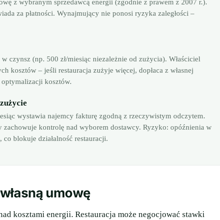
mowę z wybranym sprzedawcą energii (zgodnie z prawem z 2007 r.).
iada za płatności. Wynajmujący nie ponosi ryzyka zaległości –
 czynsz (np. 500 zł/miesiąc niezależnie od zużycia). Właściciel
h kosztów – jeśli restauracja zużyje więcej, dopłaca z własnej
 optymalizacji kosztów.
 zużycie
iesiąc wystawia najemcy fakturę zgodną z rzeczywistym odczytem.
ący zachowuje kontrolę nad wyborem dostawcy. Ryzyko: opóźnienia w
o blokuje działalność restauracji.
ć własną umowę
ad kosztami energii. Restauracja może negocjować stawki