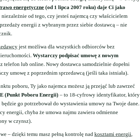
rawo energetyczne
(od 1 lipca 2007 roku) daje Ci jako
, niezależnie od tego, czy jesteś najemcą czy właścicielem
przedaży energii z wybranym przez siebie dostawcą – nie
cznik.
zedawcy
jest możliwa dla wszystkich odbiorców bez
nieruchomości.
Wystarczy podpisać umowę z nowym
ez telefon lub online. Nowy dostawca samodzielnie dopełni
czy umowę z poprzednim sprzedawcą (jeśli taka istniała).
nktu poboru, Ty jako najemca możesz ją przejąć lub zawrzeć
E (Punkt Poboru Energii)
– to 18-cyfrowy identyfikator, który
ca będzie go potrzebował do wystawienia umowy na Twoje dane.
cy energii, chyba że umowa najmu zawiera odmienne
ony w czynsz).
owe – dzięki temu masz pełną kontrolę nad
kosztami energii
,