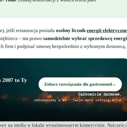
e), jeśli restauracja posiada
osobny licznik
energii elektryczne
siębiorca – ma prawo
samodzielnie wybrać sprzedawcę energi
ych firm i podpisać umowę bezpośrednio z wybranym dostawcą,
 2007 to Ty
Zobacz rozwiązania dla gastronomii
→
Całkowicie darmowe.
oddzwaniamy w 2h · Twoje dane zostają u nas
owy na media w lokalu wynajmowanym komercyjnie. Najczęści