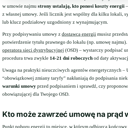
w umowie najmu
strony ustalają, kto ponosi koszty energii
–
z własnej umowy. Jeśli licznik jest wspólny dla kilku lokali,
lub klucz podziałowy uzgodniony z wynajmującym.
Przy podpisywaniu umowy z
dostawcą energii
musisz przedst
potwierdzenie tytułu prawnego do lokalu (np. umowę najmu)
operatora sieci dystrybucyjnej
(OSD) – wystarczy podpisać um
procedura trwa zwykle
14-21 dni roboczych
od daty aktywac
Uwaga na praktyki nieuczciwych agentów energetycznych – U
“obowiązkowej zmiany taryfy” nakłaniają do podpisania ni
warunki umowy
przed podpisaniem i sprawdź, czy propono
obowiązującej dla Twojego OSD.
Kto może zawrzeć umowę na prąd
Punkt poboru energii to miejsce, w którym odbiorca końcowy p