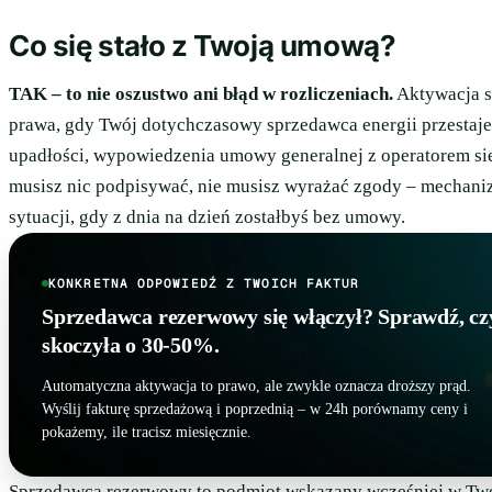
Co się stało z Twoją umową?
TAK – to nie oszustwo ani błąd w rozliczeniach.
Aktywacja s
prawa, gdy Twój dotychczasowy sprzedawca energii przestaje
upadłości, wypowiedzenia umowy generalnej z operatorem sie
musisz nic podpisywać, nie musisz wyrażać zgody – mechanizm
sytuacji, gdy z dnia na dzień zostałbyś bez umowy.
KONKRETNA ODPOWIEDŹ Z TWOICH FAKTUR
Sprzedawca rezerwowy się włączył? Sprawdź, czy
skoczyła o 30-50%.
Automatyczna aktywacja to prawo, ale zwykle oznacza droższy prąd.
Wyślij fakturę sprzedażową i poprzednią – w 24h porównamy ceny i
pokażemy, ile tracisz miesięcznie.
Sprzedawca rezerwowy to podmiot wskazany wcześniej w Tw