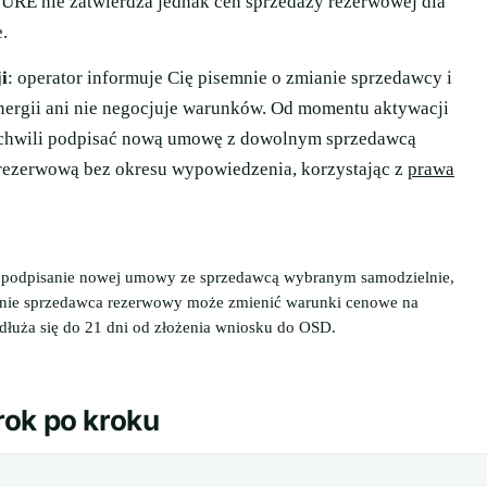
URE nie zatwierdza jednak cen sprzedaży rezerwowej dla
.
i
: operator informuje Cię pisemnie o zmianie sprzedawcy i
energii ani nie negocjuje warunków. Od momentu aktywacji
 chwili podpisać nową umowę z dowolnym sprzedawcą
rezerwową bez okresu wypowiedzenia, korzystając z
prawa
 podpisanie nowej umowy ze sprzedawcą wybranym samodzielnie,
inie sprzedawca rezerwowy może zmienić warunki cenowe na
łuża się do 21 dni od złożenia wniosku do OSD.
rok po kroku