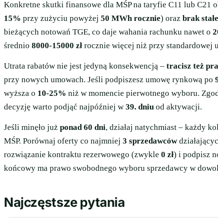
Konkretne skutki finansowe dla MŚP na taryfie C11 lub C21 
15%
przy zużyciu powyżej
50 MWh rocznie
) oraz
brak stał
bieżących notowań TGE, co daje wahania rachunku nawet o
2
średnio
8000-15000 zł
rocznie więcej niż przy standardowej
Utrata rabatów nie jest jedyną konsekwencją –
tracisz też pr
przy nowych umowach. Jeśli podpiszesz umowę rynkową po
wyższa o
10-25%
niż w momencie pierwotnego wyboru. Zgo
decyzję warto podjąć najpóźniej w
39. dniu
od aktywacji.
Jeśli minęło już
ponad 60 dni
, działaj natychmiast – każdy ko
MŚP. Porównaj oferty co najmniej
3 sprzedawców
działający
rozwiązanie kontraktu rezerwowego (zwykle
0 zł
) i podpisz
końcowy ma prawo swobodnego wyboru sprzedawcy w dowo
Najczęstsze pytania