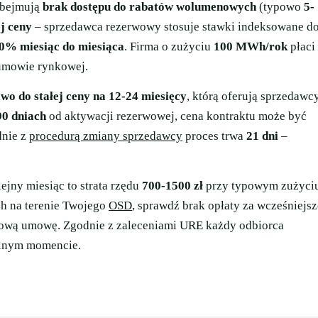
obejmują
brak dostępu do rabatów wolumenowych
(typowo
5-
ej ceny
– sprzedawca rezerwowy stosuje stawki indeksowane d
0% miesiąc do miesiąca
. Firma o zużyciu
100 MWh/rok
płaci
 umowie rynkowej.
awo do stałej ceny na 12-24 miesięcy
, którą oferują sprzedawc
90 dniach
od aktywacji rezerwowej, cena kontraktu może być
dnie z
procedurą zmiany sprzedawcy
proces trwa
21 dni
–
lejny miesiąc to strata rzędu
700-1500 zł
przy typowym zużyci
ch na terenie Twojego
OSD
, sprawdź brak opłaty za wcześniejsz
 nową umowę. Zgodnie z zaleceniami URE każdy odbiorca
lnym momencie.