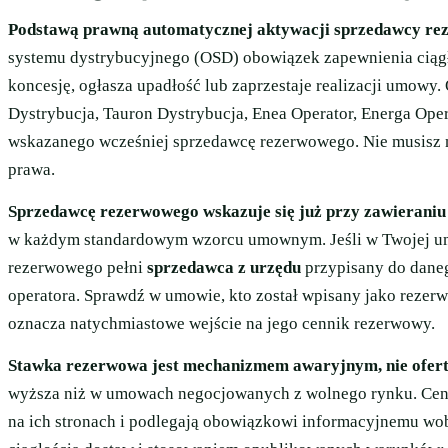
Podstawą prawną automatycznej aktywacji sprzedawcy re
systemu dystrybucyjnego (OSD) obowiązek zapewnienia ciągł
koncesję, ogłasza upadłość lub zaprzestaje realizacji umowy
Dystrybucja, Tauron Dystrybucja, Enea Operator, Energa Oper
wskazanego wcześniej sprzedawcę rezerwowego. Nie musisz 
prawa.
Sprzedawcę rezerwowego wskazuje się już przy zawieran
w każdym standardowym wzorcu umownym. Jeśli w Twojej um
rezerwowego pełni
sprzedawca z urzędu
przypisany do daneg
operatora. Sprawdź w umowie, kto został wpisany jako rezerw
oznacza natychmiastowe wejście na jego cennik rezerwowy.
Stawka rezerwowa jest mechanizmem awaryjnym, nie ofer
wyższa niż w umowach negocjowanych z wolnego rynku. Cen
na ich stronach i podlegają obowiązkowi informacyjnemu w