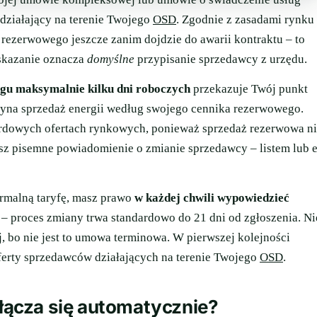
 działający na terenie Twojego
OSD
. Zgodnie z zasadami rynku
rezerwowego jeszcze zanim dojdzie do awarii kontraktu – to
skazanie oznacza
domyślne
przypisanie sprzedawcy z urzędu.
gu maksymalnie kilku dni roboczych
przekazuje Twój punkt
zyna sprzedaż energii według swojego cennika rezerwowego.
rdowych ofertach rynkowych, ponieważ sprzedaż rezerwowa n
sz pisemne powiadomienie o zmianie sprzedawcy – listem lub e
ormalną taryfę, masz prawo
w każdej chwili wypowiedzieć
– proces zmiany trwa standardowo do 21 dni od zgłoszenia. Ni
 bo nie jest to umowa terminowa. W pierwszej kolejności
ferty sprzedawców działających na terenie Twojego
OSD
.
ącza się automatycznie?