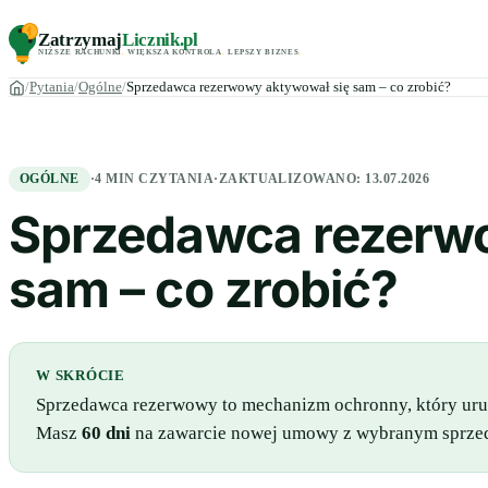
Zatrzymaj
Licznik
.pl
NIŻSZE RACHUNKI
.
WIĘKSZA KONTROLA
.
LEPSZY BIZNES
.
Pytania
Ogólne
Sprzedawca rezerwowy aktywował się sam – co zrobić?
OGÓLNE
·
4 MIN CZYTANIA
·
ZAKTUALIZOWANO:
13.07.2026
Sprzedawca rezerw
sam – co zrobić?
W SKRÓCIE
Sprzedawca rezerwowy to mechanizm ochronny, który uruc
Masz
60 dni
na zawarcie nowej umowy z wybranym sprzedaw