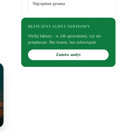
Najczęstsze pytania
BEZPŁATNY AUDYT TARYFOWY
Wyślij faktury - w 24h sprawdzimy, czy nie
przepłacasz. Bez kosztu, bez zobowiązań.
w
Zamów audyt