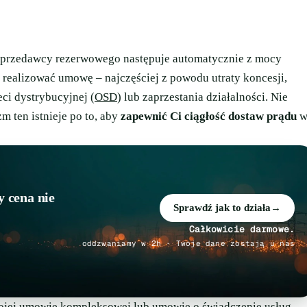
przedawcy rezerwowego następuje automatycznie z mocy
 realizować umowę – najczęściej z powodu utraty koncesji,
ci dystrybucyjnej (
OSD
) lub zaprzestania działalności. Nie
 ten istnieje po to, aby
zapewnić Ci ciągłość dostaw prądu
 cena nie
Sprawdź jak to działa
→
Całkowicie darmowe.
oddzwaniamy w 2h · Twoje dane zostają u nas
ojej umowie kompleksowej lub umowie o świadczenie usług