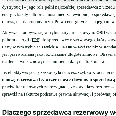
dystrybucji – jego rolę pełni najczęściej sprzedawca z urzędu
energii, każdy odbiorca musi mieć zapewnionego sprzedawcę 
obowiązek narzucony przez Prawo energetyczne, a jego niew
Aktywacja odbywa się w trybie natychmiastowym:
OSD w cią
poboru energii (
PPE
) do sprzedawcy rezerwowego, który zac
Ceny w tym trybie są
zwykle o 30-100% wyższe
niż w standa
jest przewidziana jako rozwiązanie długoterminowe. Otrzyma
mailem – wraz z nowym cennikiem i danymi do kontaktu.
Jeżeli aktywacja Cię zaskoczyła i chcesz szybko wrócić na n
umowę rezerwową i zawrzeć nową z dowolnym sprzedawcą
płacisz kar umownych za rezygnację ze sprzedaży rezerwowej,
sprawdź na fakturze podstawę prawną aktywacji i porównaj o
Dlaczego sprzedawca rezerwowy wł