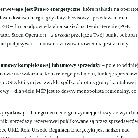
zerwowego jest Prawo energetyczne
, które nakłada na operato
ości dostaw energii, gdy dotychczasowy sprzedawca traci
. OSD – firma odpowiedzialna za sieć na Twoim terenie (PGE
ator, Stoen Operator) –
z urzędu
przełącza Twój punkt poboru 
nic podpisywać – umowa rezerwowa zawierana jest z mocy
iu umowy kompleksowej lub umowy sprzedaży
– pole to widnie
owie nie wskazano konkretnego podmiotu, funkcję sprzedaw
o OSD, którym jest zwykle spółka obrotu z grupy kapitałowej
owy – dla wielu MŚP jest to dawny monopolista regionalny, co
tą rynkową
– dlatego cena energii czynnej jest zwykle wyraźni
niki sprzedaży rezerwowej publikowane są przez sprzedawcó
obec
URE
. Rolą Urzędu Regulacji Energetyki jest nadzór nad