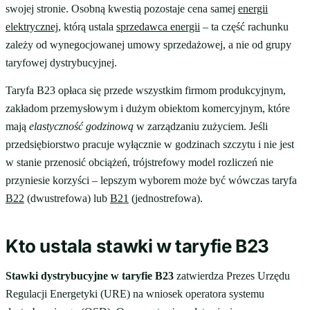
swojej stronie. Osobną kwestią pozostaje cena samej
energii
elektrycznej
, którą ustala
sprzedawca energii
– ta część rachunku
zależy od wynegocjowanej umowy sprzedażowej, a nie od grupy
taryfowej dystrybucyjnej.
Taryfa B23 opłaca się przede wszystkim firmom produkcyjnym,
zakładom przemysłowym i dużym obiektom komercyjnym, które
mają
elastyczność godzinową
w zarządzaniu zużyciem. Jeśli
przedsiębiorstwo pracuje wyłącznie w godzinach szczytu i nie jest
w stanie przenosić obciążeń, trójstrefowy model rozliczeń nie
przyniesie korzyści – lepszym wyborem może być wówczas taryfa
B22
(dwustrefowa) lub
B21
(jednostrefowa).
Kto ustala stawki w taryfie B23
Stawki dystrybucyjne w taryfie B23
zatwierdza Prezes Urzędu
Regulacji Energetyki (URE) na wniosek operatora systemu