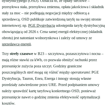
dystrybucyjnego (OSD). Oznacza to, że opłaty sieciowe –
przesyłowa stała, przesyłowa zmienna, opłata jakościowa i składnik
stały za moc – nie podlegają negocjacji między odbiorcą a
sprzedawcą. OSD publikuje zatwierdzoną taryfę na swojej stronie
internetowej; np.
PGE Dystrybucja
udostępniła taryfę dystrybucyjną
obowiązującą od 2026 r. Cena samej energii elektrycznej (składnik
obrotu) jest natomiast wolnorynkowa i zależy od umowy ze
sprzedawcą energii
.
Trzy
strefy czasowe
w B23 – szczytowa, pozaszczytowa i nocna –
mają różne stawki za kWh, co pozwala obniżyć rachunki przez
przesunięcie zużycia poza szczyt. Godziny graniczne
poszczególnych stref
mogą się różnić między operatorami
: PGE
Dystrybucja, Tauron, Enea, Energa i innogy stosują własne
przedziały zatwierdzone przez URE. Przed podpisaniem umowy
należy sprawdzić kartę taryfową konkretnego OSD, ponieważ
przesunięcie nawet o godzinę zmienia efektywność optymalizacji
kosztów.