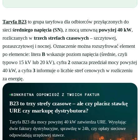
Taryfa B23
to grupa taryfowa dla odbiorców przyłączonych do
sieci
średniego napięcia (SN)
, z mocą umowną
powyżej 40 kW
,
rozliczanych w
trzech strefach czasowych
– szczytowej,
pozaszczytowej i nocnej. Oznaczenie można rozszyfrować element
po elemencie: litera
B
wskazuje poziom napięcia (średnie, czyli
typowo 15 kV lub 20 kV), cyfra
2
oznacza przedział mocy powyżej
40 kW, a cyfra
3
informuje o liczbie stref cenowych w rozliczeniu
za energię.
KONKRETNA ODPOWIEDŹ Z TWOICH FAKTUR
B23 to trzy strefy czasowe – ale czy płacisz stawkę
URE czy markupę dystrybutora?
Taryfa B23 dla mocy powyżej 40 kW zatwierdza URE. Wysyłając
dwie faktury dystrybucyjne, sprawdzę w 24h, czy opłaty sieciowe
odpowiadają urzędowej stawce.