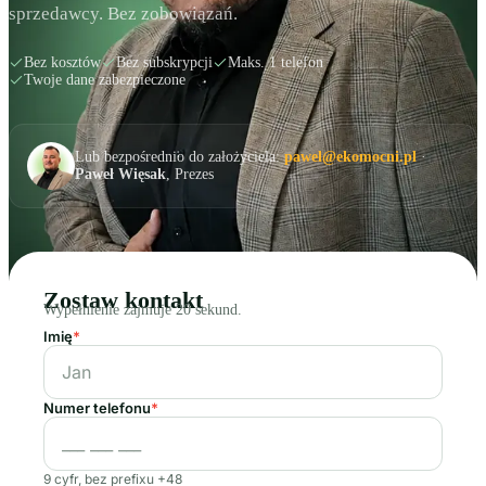
sprzedawcy. Bez zobowiązań.
Bez kosztów
Bez subskrypcji
Maks. 1 telefon
Twoje dane zabezpieczone
Lub bezpośrednio do założyciela:
pawel@ekomocni.pl
·
Paweł Więsak
, Prezes
Zostaw kontakt
Wypełnienie zajmuje 20 sekund.
Imię
*
Numer telefonu
*
9 cyfr, bez prefixu +48