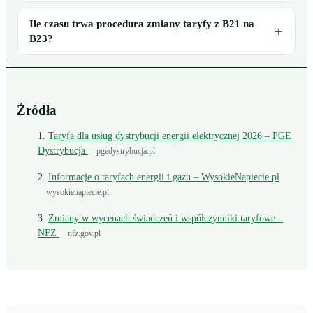
Ile czasu trwa procedura zmiany taryfy z B21 na
B23?
Źródła
Taryfa dla usług dystrybucji energii elektrycznej 2026 – PGE
Dystrybucja
pgedystrybucja.pl
Informacje o taryfach energii i gazu – WysokieNapiecie.pl
wysokienapiecie.pl
Zmiany w wycenach świadczeń i współczynniki taryfowe –
NFZ
nfz.gov.pl