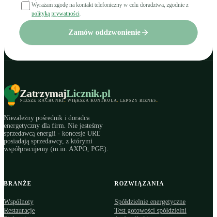
Wyrażam zgodę na kontakt telefoniczny w celu doradztwa, zgodnie z
polityką prywatności
.
Zamów oddzwonienie
Zatrzymaj
Licznik
.pl
NIŻSZE RACHUNKI
.
WIĘKSZA KONTROLA
.
LEPSZY BIZNES
.
Niezależny pośrednik i doradca
energetyczny dla firm. Nie jesteśmy
sprzedawcą energii - koncesje URE
posiadają sprzedawcy, z którymi
współpracujemy (m.in. AXPO, PGE).
BRANŻE
ROZWIĄZANIA
Wspólnoty
Spółdzielnie energetyczne
Restauracje
Test gotowości spółdzielni