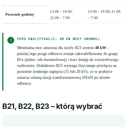
13:00 – 19:00,
13:00 – 16:00, 21:00
Pozostałe godziny
22:00 – 7:00
– 7:00
PRÓG KWALIFIKACJI: 40 KW MOCY UMOWNEJ
!
Minimalna moc umowna dla taryfy B23 wynosi
40 kW
–
poniżej tego progu odbiorca zostaje zakwalifikowany do grupy
B1x (jedno- lub dwustrefowej) i traci dostęp do trzystrefowego
rozliczenia. Dodatkowo B23 wymaga fizycznego przyłącza na
poziomie średniego napięcia (15 lub 20 kV), co w praktyce
oznacza własną stację transformatorową SN/nN po stronie
odbiorcy.
B21, B22, B23 – którą wybrać