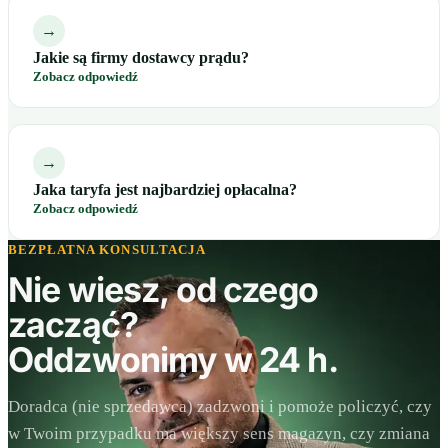
→
Jakie są firmy dostawcy prądu?
Zobacz odpowiedź
→
Jaka taryfa jest najbardziej opłacalna?
Zobacz odpowiedź
BEZPŁATNA KONSULTACJA
Nie wiesz, od czego
zacząć?
Oddzwonimy w 24 h.
Doradca (nie sprzedawca) zadzwoni i pomoże policzyć, czy
w Twoim przypadku ma większy sens magazyn, czy zmiana