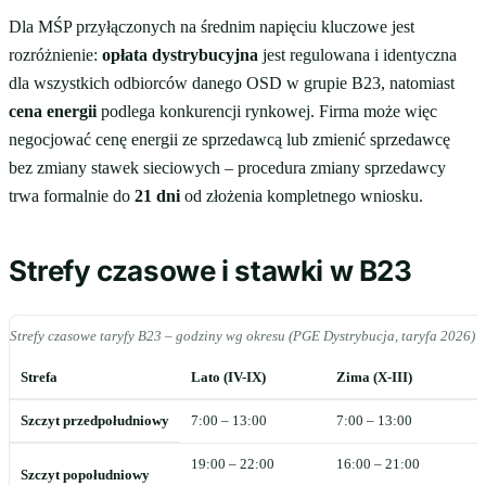
Dla MŚP przyłączonych na średnim napięciu kluczowe jest
rozróżnienie:
opłata dystrybucyjna
jest regulowana i identyczna
dla wszystkich odbiorców danego OSD w grupie B23, natomiast
cena energii
podlega konkurencji rynkowej. Firma może więc
negocjować cenę energii ze sprzedawcą lub zmienić sprzedawcę
bez zmiany stawek sieciowych – procedura zmiany sprzedawcy
trwa formalnie do
21 dni
od złożenia kompletnego wniosku.
Strefy czasowe i stawki w B23
Strefy czasowe taryfy B23 – godziny wg okresu (PGE Dystrybucja, taryfa 2026)
Strefa
Lato (IV-IX)
Zima (X-III)
Szczyt przedpołudniowy
7:00 – 13:00
7:00 – 13:00
19:00 – 22:00
16:00 – 21:00
Szczyt popołudniowy