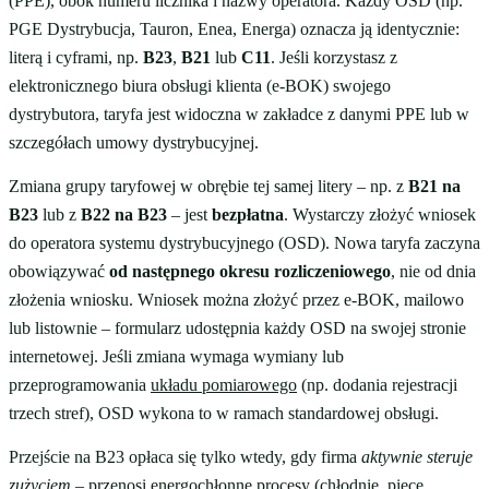
(PPE), obok numeru licznika i nazwy operatora. Każdy OSD (np.
PGE Dystrybucja, Tauron, Enea, Energa) oznacza ją identycznie:
literą i cyframi, np.
B23
,
B21
lub
C11
. Jeśli korzystasz z
elektronicznego biura obsługi klienta (e-BOK) swojego
dystrybutora, taryfa jest widoczna w zakładce z danymi PPE lub w
szczegółach umowy dystrybucyjnej.
Zmiana grupy taryfowej w obrębie tej samej litery – np. z
B21 na
B23
lub z
B22 na B23
– jest
bezpłatna
. Wystarczy złożyć wniosek
do operatora systemu dystrybucyjnego (OSD). Nowa taryfa zaczyna
obowiązywać
od następnego okresu rozliczeniowego
, nie od dnia
złożenia wniosku. Wniosek można złożyć przez e-BOK, mailowo
lub listownie – formularz udostępnia każdy OSD na swojej stronie
internetowej. Jeśli zmiana wymaga wymiany lub
przeprogramowania
układu pomiarowego
(np. dodania rejestracji
trzech stref), OSD wykona to w ramach standardowej obsługi.
Przejście na B23 opłaca się tylko wtedy, gdy firma
aktywnie steruje
zużyciem
– przenosi energochłonne procesy (chłodnie, piece,