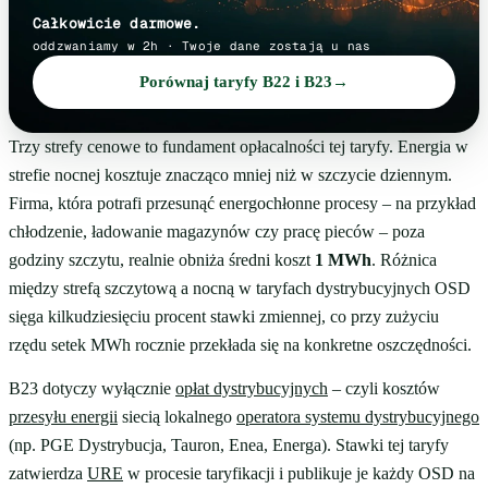
Całkowicie darmowe.
oddzwaniamy w 2h · Twoje dane zostają u nas
Porównaj taryfy B22 i B23
→
Trzy strefy cenowe to fundament opłacalności tej taryfy. Energia w
strefie nocnej kosztuje znacząco mniej niż w szczycie dziennym.
Firma, która potrafi przesunąć energochłonne procesy – na przykład
chłodzenie, ładowanie magazynów czy pracę pieców – poza
godziny szczytu, realnie obniża średni koszt
1 MWh
. Różnica
między strefą szczytową a nocną w taryfach dystrybucyjnych OSD
sięga kilkudziesięciu procent stawki zmiennej, co przy zużyciu
rzędu setek MWh rocznie przekłada się na konkretne oszczędności.
B23 dotyczy wyłącznie
opłat dystrybucyjnych
– czyli kosztów
przesyłu energii
siecią lokalnego
operatora systemu dystrybucyjnego
(np. PGE Dystrybucja, Tauron, Enea, Energa). Stawki tej taryfy
zatwierdza
URE
w procesie taryfikacji i publikuje je każdy OSD na