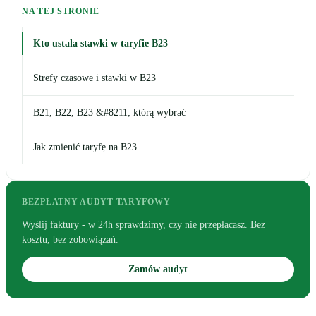
NA TEJ STRONIE
Kto ustala stawki w taryfie B23
Strefy czasowe i stawki w B23
B21, B22, B23 &#8211; którą wybrać
Jak zmienić taryfę na B23
BEZPŁATNY AUDYT TARYFOWY
Wyślij faktury - w 24h sprawdzimy, czy nie przepłacasz. Bez
kosztu, bez zobowiązań.
Zamów audyt