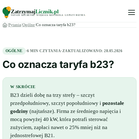
Zatrzymaj
Licznik
.pl
NIŻSZE RACHUNKI
.
WIĘKSZA KONTROLA
.
LEPSZY BIZNES
.
Pytania
Ogólne
Co oznacza taryfa b23?
OGÓLNE
·
6 MIN CZYTANIA
·
ZAKTUALIZOWANO:
28.05.2026
Co oznacza taryfa b23?
W SKRÓCIE
B23 dzieli dobę na trzy strefy – szczyt
przedpołudniowy, szczyt popołudniowy i
pozostałe
godziny
(najtańsze). Firma ze średniego napięcia i
mocą powyżej 40 kW, która potrafi sterować
zużyciem, zapłaci nawet o 25% mniej niż na
jednostrefowej B21.