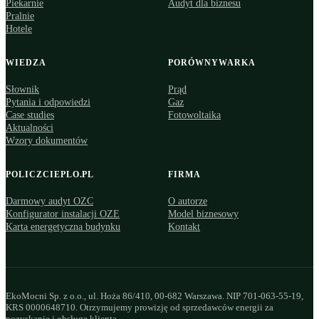
Piekarnie
Audyt dla biznesu
Pralnie
Hotele
WIEDZA
PORÓWNYWARKA
Słownik
Prąd
Pytania i odpowiedzi
Gaz
Case studies
Fotowoltaika
Aktualności
Wzory dokumentów
POLICZCIEPLO.PL
FIRMA
Darmowy audyt OZC
O autorze
Konfigurator instalacji OZE
Model biznesowy
Karta energetyczna budynku
Kontakt
EkoMocni Sp. z o.o., ul. Hoża 86/410, 00-682 Warszawa. NIP 701-063-55-19,
KRS 0000648710. Otrzymujemy prowizję od sprzedawców energii za
pozyskanie i obsługę klienta.