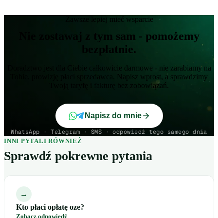
Zawsze lepiej mieć wsparcie
Nie zostawaj z tym sam - pomożemy
bezpłatnie.
Doradztwo jest dla Ciebie całkowicie darmowe - nie zarabiamy na
Tobie, prowizję płaci sprzedawca. Napisz wprost, a sprawdzimy
Twoją taryfę i fakturę bez zobowiązań.
Napisz do mnie
WhatsApp · Telegram · SMS · odpowiedź tego samego dnia
INNI PYTALI RÓWNIEŻ
Sprawdź pokrewne pytania
→
Kto płaci opłatę oze?
Zobacz odpowiedź