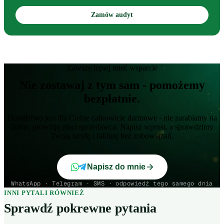
Zamów audyt
Zawsze lepiej mieć wsparcie
Nie zostawaj z tym sam - pomożemy
bezpłatnie.
Doradztwo jest dla Ciebie całkowicie darmowe - nie zarabiamy na
Tobie, prowizję płaci sprzedawca. Napisz wprost, a sprawdzimy
Twoją taryfę i fakturę bez zobowiązań.
Napisz do mnie
WhatsApp · Telegram · SMS · odpowiedź tego samego dnia
INNI PYTALI RÓWNIEŻ
Sprawdź pokrewne pytania