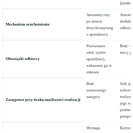
[źródło 
Automatyczny
Automat
po utracie
dodatko
Mechanizm uruchomienia
dotychczasoweg
odbiorc
o sprzedawcy
Porównanie
Brak – p
ofert, wybór
mocy pr
Obowiązki odbiorcy
sprzedawcy,
wskazanie go w
umowie
Brak
Jeśli s
ustawowego
zobowią
zastępcy
realizo
Zastępstwo przy braku możliwości realizacji
jego ro
podmio
przepisa
Wymaga
Korzyst