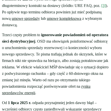
długoterminowy kontrakt na dostawy (źródło: URE FAQ, poz.
[3]
).
Po upływie tego terminu odbiorca powinien już mieć podpisaną
nową
umowę sprzedaży
lub
umowę kompleksową
z wybranym
dostawcą.
Trzeci częsty problem to
ignorowanie powiadomień od operatora
sieci dystrybucyjnej
. OSD ma obowiązek poinformować odbiorcę
o uruchomieniu sprzedaży rezerwowej i o konieczności wyboru
nowego sprzedawcy. Te pisma trafiają jednak do skrzynek, które w
firmach nikt nie sprawdza na bieżąco, albo zostają potraktowane jak
reklama. W efekcie właściciel MŚP dowiaduje się o sytuacji dopiero
z podwyższonego rachunku – gdy część z 60-dniowego okna na
zmianę już minęła. Warto od razu po otrzymaniu takiego
powiadomienia rozpocząć porównywanie ofert na
rynku
sprzedawców energii
.
Od
1 lipca 2025 r.
odpada przynajmniej jeden dawny błąd –
wcześniej odbiorcy często zaniedbywali wskazanie sprzedawcy