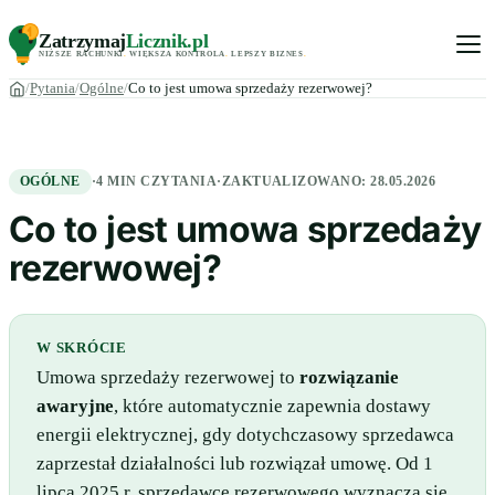
Zatrzymaj
Licznik
.pl
NIŻSZE RACHUNKI
.
WIĘKSZA KONTROLA
.
LEPSZY BIZNES
.
Pytania
Ogólne
Co to jest umowa sprzedaży rezerwowej?
OGÓLNE
·
4 MIN CZYTANIA
·
ZAKTUALIZOWANO:
28.05.2026
Co to jest umowa sprzedaży
rezerwowej?
W SKRÓCIE
Umowa sprzedaży rezerwowej to
rozwiązanie
awaryjne
, które automatycznie zapewnia dostawy
energii elektrycznej, gdy dotychczasowy sprzedawca
zaprzestał działalności lub rozwiązał umowę. Od 1
lipca 2025 r. sprzedawcę rezerwowego wyznacza się