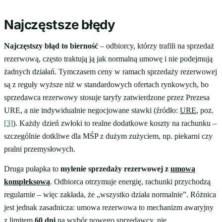
Najczęstsze błędy
Najczęstszy błąd to bierność
– odbiorcy, którzy trafili na sprzedaż
rezerwową, często traktują ją jak normalną umowę i nie podejmują
żadnych działań. Tymczasem ceny w ramach sprzedaży rezerwowej
są z reguły wyższe niż w standardowych ofertach rynkowych, bo
sprzedawca rezerwowy stosuje taryfy zatwierdzone przez Prezesa
URE, a nie indywidualnie negocjowane stawki (źródło:
URE
, poz.
[3]
). Każdy dzień zwłoki to realne dodatkowe koszty na rachunku –
szczególnie dotkliwe dla MŚP z dużym zużyciem, np. piekarni czy
pralni przemysłowych.
Druga pułapka to
mylenie sprzedaży rezerwowej z
umową
kompleksową
. Odbiorca otrzymuje energię, rachunki przychodzą
regularnie – więc zakłada, że „wszystko działa normalnie”. Różnica
jest jednak zasadnicza: umowa rezerwowa to mechanizm awaryjny
z limitem
60 dni
na wybór nowego sprzedawcy, nie