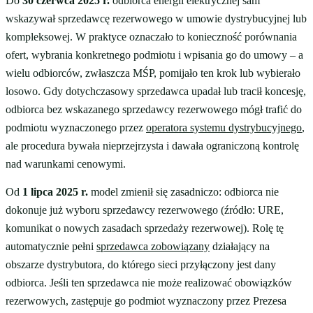
Do
30 czerwca 2025 r.
odbiorca energii elektrycznej sam
wskazywał sprzedawcę rezerwowego w umowie dystrybucyjnej lub
kompleksowej. W praktyce oznaczało to konieczność porównania
ofert, wybrania konkretnego podmiotu i wpisania go do umowy – a
wielu odbiorców, zwłaszcza MŚP, pomijało ten krok lub wybierało
losowo. Gdy dotychczasowy sprzedawca upadał lub tracił koncesję,
odbiorca bez wskazanego sprzedawcy rezerwowego mógł trafić do
podmiotu wyznaczonego przez
operatora systemu dystrybucyjnego
,
ale procedura bywała nieprzejrzysta i dawała ograniczoną kontrolę
nad warunkami cenowymi.
Od
1 lipca 2025 r.
model zmienił się zasadniczo: odbiorca nie
dokonuje już wyboru sprzedawcy rezerwowego (źródło: URE,
komunikat o nowych zasadach sprzedaży rezerwowej). Rolę tę
automatycznie pełni
sprzedawca zobowiązany
działający na
obszarze dystrybutora, do którego sieci przyłączony jest dany
odbiorca. Jeśli ten sprzedawca nie może realizować obowiązków
rezerwowych, zastępuje go podmiot wyznaczony przez Prezesa