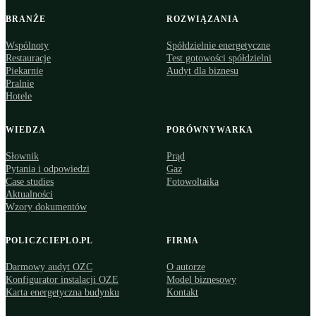
BRANŻE
ROZWIĄZANIA
Wspólnoty
Spółdzielnie energetyczne
Restauracje
Test gotowości spółdzielni
Piekarnie
Audyt dla biznesu
Pralnie
Hotele
WIEDZA
PORÓWNYWARKA
Słownik
Prąd
Pytania i odpowiedzi
Gaz
Case studies
Fotowoltaika
Aktualności
Wzory dokumentów
POLICZCIEPLO.PL
FIRMA
Darmowy audyt OZC
O autorze
Konfigurator instalacji OZE
Model biznesowy
Karta energetyczna budynku
Kontakt