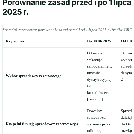
Porównanie zasad przed i po 1 lipca
2025 r.
Sprzedaż rezerwowa: porównanie zasad przed i od 1 lipca 2025 r. (źródło: URE,
Kryterium
Do 30.06.2025
Od 1.07
Odbiorca
Odbiorc
wskazuje
wyboru 
samodzielnie w
sprzeda
umowie
danym o
Wybór sprzedawcy rezerwowego
dystrybucyjnej
2]
lub
kompleksowej
[źródło 3]
Dowolny
Sprzed
sprzedawca
działaj
Kto pełni funkcję sprzedawcy rezerwowego
wybrany przez
do które
odbiorcę
przyłąc