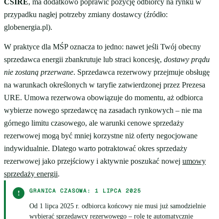
CSIRE
, ma dodatkowo poprawić pozycję odbiorcy na rynku w
przypadku nagłej potrzeby zmiany dostawcy (źródło:
globenergia.pl).
W praktyce dla MŚP oznacza to jedno: nawet jeśli Twój obecny
sprzedawca energii zbankrutuje lub straci koncesję,
dostawy prądu
nie zostaną przerwane
. Sprzedawca rezerwowy przejmuje obsługę
na warunkach określonych w taryfie zatwierdzonej przez Prezesa
URE. Umowa rezerwowa obowiązuje do momentu, aż odbiorca
wybierze nowego sprzedawcę na zasadach rynkowych – nie ma
górnego limitu czasowego, ale warunki cenowe sprzedaży
rezerwowej mogą być mniej korzystne niż oferty negocjowane
indywidualnie. Dlatego warto potraktować okres sprzedaży
rezerwowej jako przejściowy i aktywnie poszukać nowej
umowy
sprzedaży energii
.
GRANICA CZASOWA: 1 LIPCA 2025
!
Od 1 lipca 2025 r. odbiorca końcowy nie musi już samodzielnie
wybierać sprzedawcy rezerwowego – rolę tę automatycznie