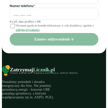
Numer telefonu
*
9 cyfr, bez prefixu +48
Wyrażam zgodę na kontakt telefoniczny w celu doradztwa, zgodnie z
polityką prywatności
.
Zamów oddzwonienie
Zatrzymaj
Licznik
.pl
NIŻSZE RACHUNKI
.
WIĘKSZA KONTROLA
.
LEPSZY BIZNES
.
Niezależny pośrednik i doradca
energetyczny dla firm. Nie jesteśmy
sprzedawcą energii - koncesje URE
posiadają sprzedawcy, z którymi
współpracujemy (m.in. AXPO, PGE).