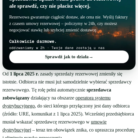
ale sprawdź, czy nie płacisz więcej.
Rezerwowa gwarantuje ciągłość dostaw, ale cena nie. Wyślij faktury
z czasem umowy rezerwowej – policzymy w 24h, czy możesz
negocjować stawkę lub szybciej zmienić dostawcę.
Całkowicie darmowe.
oddzwaniamy w 2h · Twoje dane zostają u nas
Sprawdź jak to działa
→
Od
1 lipca 2025 r.
zasady sprzedaży rezerwowej zmieniły się
istotnie. Odbiorca nie musi już samodzielnie wybierać sprzedawcy
rezerwowego. Tę rolę pełni automatycznie
sprzedawca
zobowiązany
działający na obszarze
operatora systemu
dystrybucyjnego
, do sieci którego przyłączony jest dany odbiorca
(źródło: URE, komunikat z 1 lipca 2025). Wcześniej przedsiębiorca
musiał wskazać sprzedawcę rezerwowego w
umowie
dystrybucyjnej
– teraz ten obowiązek znika, co upraszcza procedurę
i eliminuje ryzyko przeoczenia.