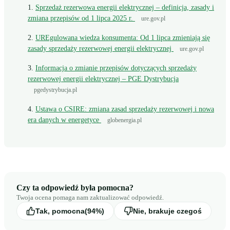
Sprzedaż rezerwowa energii elektrycznej – definicja, zasady i
zmiana przepisów od 1 lipca 2025 r.
ure.gov.pl
UREgulowana wiedza konsumenta: Od 1 lipca zmieniają się
zasady sprzedaży rezerwowej energii elektrycznej
ure.gov.pl
Informacja o zmianie przepisów dotyczących sprzedaży
rezerwowej energii elektrycznej – PGE Dystrybucja
pgedystrybucja.pl
Ustawa o CSIRE: zmiana zasad sprzedaży rezerwowej i nowa
era danych w energetyce
globenergia.pl
Czy ta odpowiedź była pomocna?
Twoja ocena pomaga nam zaktualizować odpowiedź.
Tak, pomocna
(94%)
Nie, brakuje czegoś