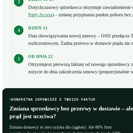
Dotychczasowy sprzedawca otrzymuje zawiadomienie o
Party Access
) – zmianę przypisania punktu poboru bez ż
DZIEŃ 21
Data obowiązywania nowej umowy – OSD przełącza T
rozliczeniowym. Żadna przerwa w dostawie prądu nie na
OD DNIA 22
Otrzymujesz pierwszą fakturę od nowego sprzedawcy za
zużycie do dnia zakończenia umowy (proporcjonalnie w
KONKRETNA ODPOWIEDŹ Z TWOICH FAKTUR
Zmiana sprzedawcy bez przerwy w dostawie – ale
prąd jest uczciwa?
Zmiana dostawcy to zero ryzyka dla ciągłości. Ale 80% firm