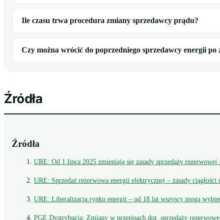
Ile czasu trwa procedura zmiany sprzedawcy prądu?
Czy można wrócić do poprzedniego sprzedawcy energii po 
Źródła
Źródła
URE: Od 1 lipca 2025 zmieniają się zasady sprzedaży rezerwowej
URE: Sprzedaż rezerwowa energii elektrycznej – zasady ciągłoś
URE: Liberalizacja rynku energii – od 18 lat wszyscy mogą wybi
PGE Dystrybucja: Zmiany w przepisach dot. sprzedaży rezerwowe