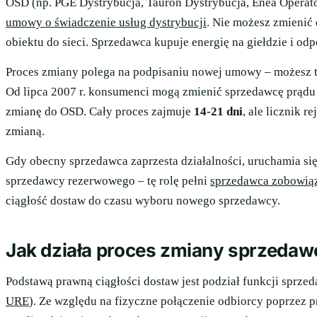
OSD (np. PGE Dystrybucja, Tauron Dystrybucja, Enea Operator
umowy o świadczenie usług dystrybucji
. Nie możesz zmienić
obiektu do sieci. Sprzedawca kupuje energię na giełdzie i od
Proces zmiany polega na podpisaniu nowej umowy – możesz to 
Od lipca 2007 r. konsumenci mogą zmienić sprzedawcę prądu
zmianę do OSD. Cały proces zajmuje
14-21 dni
, ale licznik r
zmianą.
Gdy obecny sprzedawca zaprzesta działalności, uruchamia si
sprzedawcy rezerwowego – tę rolę pełni
sprzedawca zobowią
ciągłość dostaw do czasu wyboru nowego sprzedawcy.
Jak działa proces zmiany sprzedaw
Podstawą prawną ciągłości dostaw jest podział funkcji sprzed
URE
). Ze względu na fizyczne połączenie odbiorcy poprzez p