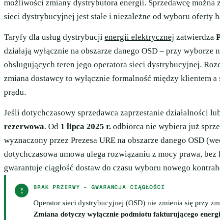
możliwości zmiany dystrybutora energii. Sprzedawcę można 
sieci dystrybucyjnej jest stałe i niezależne od wyboru oferty 
Taryfy dla usług dystrybucji
energii elektrycznej
zatwierdza
działają wyłącznie na obszarze danego OSD – przy wyborze 
obsługujących teren jego operatora sieci dystrybucyjnej. Ro
zmiana dostawcy to wyłącznie formalność między klientem a
prądu.
Jeśli dotychczasowy sprzedawca zaprzestanie działalności lub
rezerwowa
. Od
1 lipca 2025 r.
odbiorca nie wybiera już sprz
wyznaczony przez Prezesa URE na obszarze danego OSD (wed
dotychczasowa umowa ulega rozwiązaniu z mocy prawa, bez 
gwarantuje ciągłość dostaw do czasu wyboru nowego kontrah
BRAK PRZERWY – GWARANCJA CIĄGŁOŚCI
!
Operator sieci dystrybucyjnej (OSD) nie zmienia się przy zm
Zmiana dotyczy wyłącznie podmiotu fakturującego energię