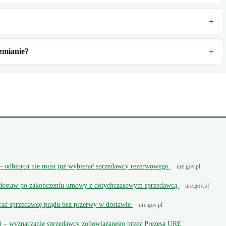
zmianie?
 – odbiorca nie musi już wybierać sprzedawcy rezerwowego
ure.gov.pl
ci dostaw po zakończeniu umowy z dotychczasowym sprzedawcą
ure.gov.pl
erać sprzedawcę prądu bez przerwy w dostawie
ure.gov.pl
j – wyznaczanie sprzedawcy zobowiązanego przez Prezesa URE