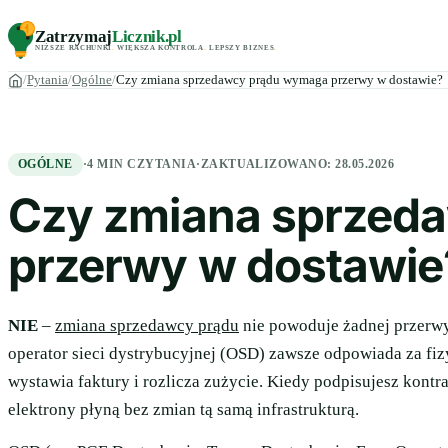
Zatrzymaj
Licznik
.pl
NIŻSZE RACHUNKI
.
WIĘKSZA KONTROLA
.
LEPSZY BIZNES
.
Pytania
Ogólne
Czy zmiana sprzedawcy prądu wymaga przerwy w dostawie?
OGÓLNE
·
4 MIN CZYTANIA
·
ZAKTUALIZOWANO:
28.05.2026
Czy zmiana sprzed
przerwy w dostawie
NIE
–
zmiana sprzedawcy prądu
nie powoduje żadnej przerwy
operator sieci dystrybucyjnej (OSD) zawsze odpowiada za fizy
wystawia faktury i rozlicza zużycie. Kiedy podpisujesz kontr
elektrony płyną bez zmian tą samą infrastrukturą.