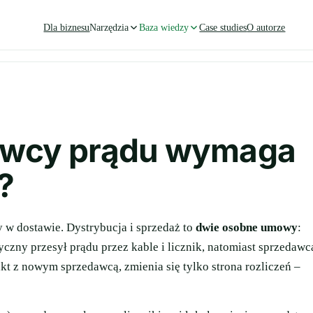
Dla biznesu
Narzędzia
Baza wiedzy
Case studies
O autorze
awcy prądu wymaga
?
 w dostawie. Dystrybucja i sprzedaż to
dwie osobne umowy
:
czny przesył prądu przez kable i licznik, natomiast sprzedawc
akt z nowym sprzedawcą, zmienia się tylko strona rozliczeń –