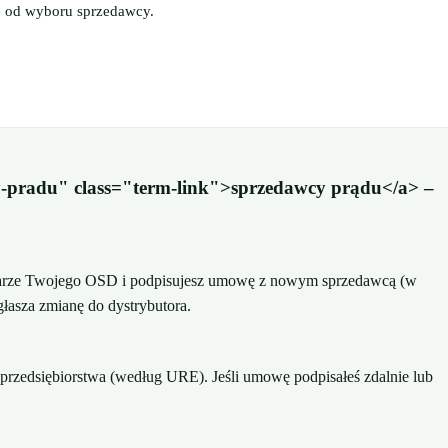
ie od wyboru sprzedawcy.
-pradu" class="term-link">sprzedawcy prądu</a> –
szarze Twojego OSD i podpisujesz umowę z nowym sprzedawcą (w
łasza zmianę do dystrybutora.
przedsiębiorstwa (według URE). Jeśli umowę podpisałeś zdalnie lub