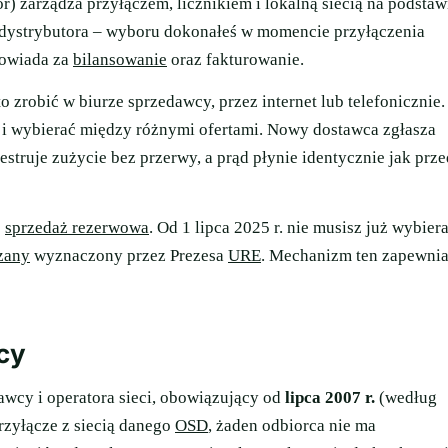
) zarządza przyłączem, licznikiem i lokalną siecią na podstaw
 dystrybutora – wyboru dokonałeś w momencie przyłączenia
powiada za
bilansowanie
oraz fakturowanie.
zrobić w biurze sprzedawcy, przez internet lub telefonicznie.
 i wybierać między różnymi ofertami. Nowy dostawca zgłasza
ejestruje zużycie bez przerwy, a prąd płynie identycznie jak prz
ę
sprzedaż rezerwowa
. Od 1 lipca 2025 r. nie musisz już wybier
zany
wyznaczony przez Prezesa
URE
. Mechanizm ten zapewni
cy
awcy i operatora sieci, obowiązujący od
lipca 2007 r.
(według
rzyłącze z siecią danego
OSD
, żaden odbiorca nie ma