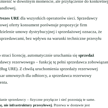
zmienić w dowolnym momencie, ale przyłączenie do konkretne
handlowej.
Prezes URE
dla wszystkich operatorów sieci. Sprzedawcy
nowej oferty konsument porównuje propozycje firm
zdzielenie umowy dystrybucyjnej i sprzedażowej oznacza, że
 sprzedawcami, bez wpływu na warunki techniczne przesyłu
 straci licencję, automatycznie uruchamia się
sprzedaż
edawcy rezerwowego – funkcję tę pełni sprzedawca zobowiąza
ług URE). Z chwilą uruchomienia sprzedaży rezerwowej
kar umownych dla odbiorcy, a sprzedawca rezerwowy
enta.
ianie sprzedawcy – fizyczne przyłącze i sieć pozostają te same.
, nie infrastruktury przesyłowej.
Przerwa w dostawie jest