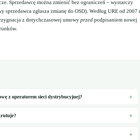
cze. Sprzedawcę można zmienić bez ograniczeń – wystarczy
wy sprzedawca zgłasza zmianę do OSD). Według URE od 2007 r
rezygnacja z dotychczasowej umowy
przed
podpisaniem nowej
runków.
ę z operatorem sieci dystrybucyjnej?
krutuje?