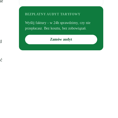
ie
BEZPŁATNY AUDYT TARYFOWY
Wyślij faktury - w 24h sprawdzimy, czy nie
przepłacasz. Bez kosztu, bez zobowiązań.
Zamów audyt
ed
ać
a