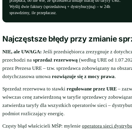
przepłaca, bo nie wie, że sprzedawca dodaje marżę do taryfy URE.
Wyślij dwie faktury (sprzedażową + dystrybucyjną) – w 24h
sprawdzimy, ile przepłacasz.
Najczęstsze błędy przy zmianie sp
NIE, ale UWAGA:
Jeśli przedsiębiorca zrezygnuje z dotyc
przechodzi na
sprzedaż rezerwową
(według URE od 1.07.202
przez Prezesa URE – tzw. sprzedawca zobowiązany na obszar
dotychczasowa umowa
rozwiązuje się z mocy prawa
.
Sprzedaż rezerwowa to stawki
regulowane przez URE
– zazw
wówczas cenę zatwierdzoną w taryfie sprzedawcy zobowiązan
zatwierdza taryfy dla wszystkich operatorów sieci – dystrybut
podmiot rozliczający energię.
Częsty błąd właścicieli MŚP: mylenie
operatora sieci dystryb