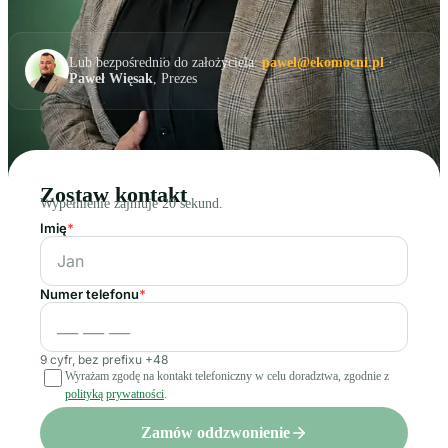
Lub bezpośrednio do założyciela:
pawel@ekomocni.pl
·
Paweł Więsak
, Prezes
Zostaw kontakt
Wypełnienie zajmuje 20 sekund.
Imię
*
Numer telefonu
*
9 cyfr, bez prefixu +48
Wyrażam zgodę na kontakt telefoniczny w celu doradztwa, zgodnie z
polityką prywatności
.
Zamów oddzwonienie