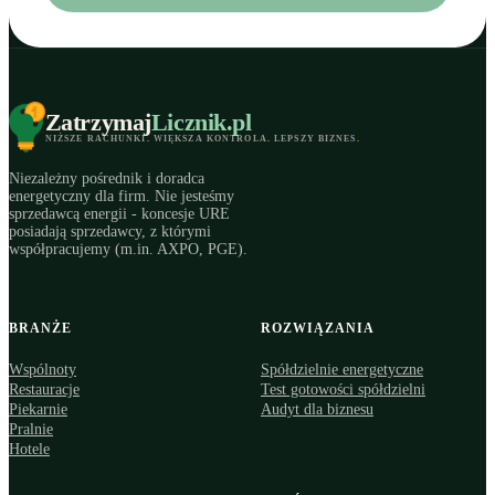
Zatrzymaj
Licznik
.pl
NIŻSZE RACHUNKI
.
WIĘKSZA KONTROLA
.
LEPSZY BIZNES
.
Niezależny pośrednik i doradca
energetyczny dla firm. Nie jesteśmy
sprzedawcą energii - koncesje URE
posiadają sprzedawcy, z którymi
współpracujemy (m.in. AXPO, PGE).
BRANŻE
ROZWIĄZANIA
Wspólnoty
Spółdzielnie energetyczne
Restauracje
Test gotowości spółdzielni
Piekarnie
Audyt dla biznesu
Pralnie
Hotele