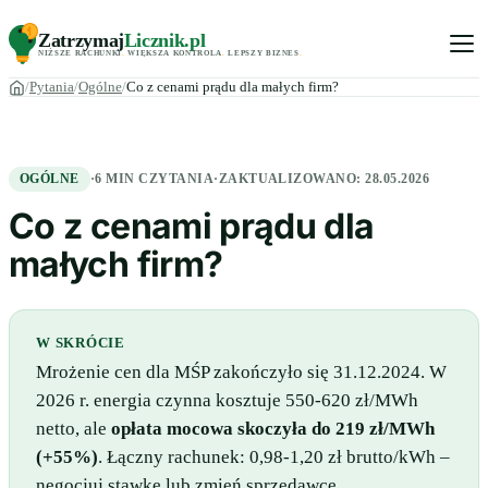
Zatrzymaj
Licznik
.pl
NIŻSZE RACHUNKI
.
WIĘKSZA KONTROLA
.
LEPSZY BIZNES
.
Pytania
Ogólne
Co z cenami prądu dla małych firm?
OGÓLNE
·
6 MIN CZYTANIA
·
ZAKTUALIZOWANO:
28.05.2026
Co z cenami prądu dla
małych firm?
W SKRÓCIE
Mrożenie cen dla MŚP zakończyło się 31.12.2024. W
2026 r. energia czynna kosztuje 550-620 zł/MWh
netto, ale
opłata mocowa skoczyła do 219 zł/MWh
(+55%)
. Łączny rachunek: 0,98-1,20 zł brutto/kWh –
negocjuj stawkę lub zmień sprzedawcę.