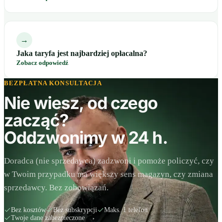
→
Jaka taryfa jest najbardziej opłacalna?
Zobacz odpowiedź
BEZPŁATNA KONSULTACJA
Nie wiesz, od czego
zacząć?
Oddzwonimy w 24 h.
Doradca (nie sprzedawca) zadzwoni i pomoże policzyć, czy
w Twoim przypadku ma większy sens magazyn, czy zmiana
sprzedawcy. Bez zobowiązań.
Bez kosztów
Bez subskrypcji
Maks. 1 telefon
Twoje dane zabezpieczone