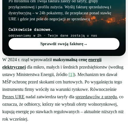
Po mrożeniu cen Twoja faktura zależy od taryfy, grupy
przyłączeniowej i profilu zużycia. Wyślij fakturę sprzedażową i
dystrybucyjną – w 24h pokażemy, ile przepłacasz ponad stawkę
URE i gdzie jest pole do negocjacji ze sprzedawcą.
Całkowicie darmowe.
oddzwaniamy w 2h · Twoje dane zostają u nas
Sprawdź swoją fakturę
→
W 2024 r. rząd wprowadził
maksymalną cenę
energii
elektrycznej
dla mikro, małych i średnich przedsiębiorstw (według
ustawy Ministerstwa Energii, źródło
[1]
). Mechanizm ten dawał
MŚP ochronę przed skokami cen hurtowych. Po wygaśnięciu tego
instrumentu firmy wróciły na warunki rynkowe. Równocześnie
Prezes URE
nadal zatwierdza taryfy dla
sprzedawców z urzędu
, co
oznacza, że odbiorcy, którzy nie wybrali oferty wolnorynkowej,
kupują energię po stawkach regulowanych – aktualnie niższych niż
rok wcześniej.