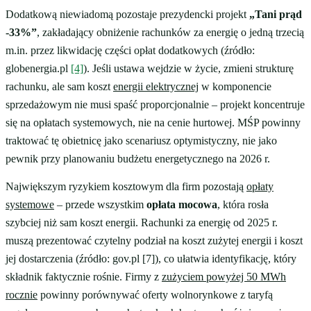
Dodatkową niewiadomą pozostaje prezydencki projekt
„Tani prąd
-33%”
, zakładający obniżenie rachunków za energię o jedną trzecią
m.in. przez likwidację części opłat dodatkowych (źródło:
globenergia.pl
[4]
). Jeśli ustawa wejdzie w życie, zmieni strukturę
rachunku, ale sam koszt
energii elektrycznej
w komponencie
sprzedażowym nie musi spaść proporcjonalnie – projekt koncentruje
się na opłatach systemowych, nie na cenie hurtowej. MŚP powinny
traktować tę obietnicę jako scenariusz optymistyczny, nie jako
pewnik przy planowaniu budżetu energetycznego na 2026 r.
Największym ryzykiem kosztowym dla firm pozostają
opłaty
systemowe
– przede wszystkim
opłata mocowa
, która rosła
szybciej niż sam koszt energii. Rachunki za energię od 2025 r.
muszą prezentować czytelny podział na koszt zużytej energii i koszt
jej dostarczenia (źródło: gov.pl [7]), co ułatwia identyfikację, który
składnik faktycznie rośnie. Firmy z
zużyciem powyżej 50 MWh
rocznie
powinny porównywać oferty wolnorynkowe z taryfą