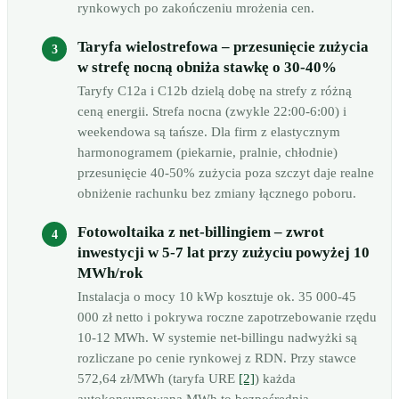
rynkowych po zakończeniu mrożenia cen.
Taryfa wielostrefowa – przesunięcie zużycia
w strefę nocną obniża stawkę o 30-40%
Taryfy C12a i C12b dzielą dobę na strefy z różną
ceną energii. Strefa nocna (zwykle 22:00-6:00) i
weekendowa są tańsze. Dla firm z elastycznym
harmonogramem (piekarnie, pralnie, chłodnie)
przesunięcie 40-50% zużycia poza szczyt daje realne
obniżenie rachunku bez zmiany łącznego poboru.
Fotowoltaika z net-billingiem – zwrot
inwestycji w 5-7 lat przy zużyciu powyżej 10
MWh/rok
Instalacja o mocy 10 kWp kosztuje ok. 35 000-45
000 zł netto i pokrywa roczne zapotrzebowanie rzędu
10-12 MWh. W systemie net-billingu nadwyżki są
rozliczane po cenie rynkowej z RDN. Przy stawce
572,64 zł/MWh (taryfa URE
[2]
) każda