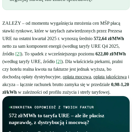
ZALEŻY – od momentu wygaśnięcia mrożenia cen MŚP płacą
stawki rynkowe, które w taryfach zatwierdzonych przez Prezesa
URE na ostatni kwartał 2025 r. wynoszą średnio
572,64 zł/MWh
netto za sam komponent energii (według taryfy URE Q4 2025,
źródło
[2]
). To spadek z wcześniejszego poziomu
622,80 zł/MWh
(według taryfy URE, źródło
[2]
). Dla właściciela piekarni, pralni
czy hotelu realna kwota na fakturze jest jednak wyższa, bo
dochodzą opłaty dystrybucyjne,
opłata mocowa
,
opłata jakościowa
i
akcyza – łącznie rachunek brutto zamyka się w przedziale
0,98-1,20
zł/kWh
w zależności od profilu zużycia i strefy taryfowej.
KONKRETNA ODPOWIEDŹ Z TWOICH FAKTUR
572 zł/MWh to taryfa URE – ale ile płacisz
naprawdę, z dystrybucją i mocową?