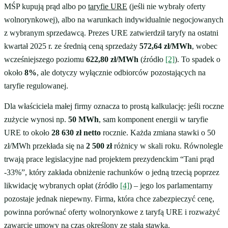
MŚP kupują prąd albo po
taryfie URE
(jeśli nie wybrały oferty
wolnorynkowej), albo na warunkach indywidualnie negocjowanych
z wybranym sprzedawcą. Prezes URE zatwierdził taryfy na ostatni
kwartał 2025 r. ze średnią ceną sprzedaży
572,64 zł/MWh
, wobec
wcześniejszego poziomu
622,80 zł/MWh
(źródło
[2]
). To spadek o
około
8%
, ale dotyczy wyłącznie odbiorców pozostających na
taryfie regulowanej.
Dla właściciela małej firmy oznacza to prostą kalkulację: jeśli roczne
zużycie wynosi np.
50 MWh
, sam komponent energii w taryfie
URE to około
28 630 zł netto
rocznie. Każda zmiana stawki o 50
zł/MWh przekłada się na
2 500 zł
różnicy w skali roku. Równolegle
trwają prace legislacyjne nad projektem prezydenckim “Tani prąd
-33%”, który zakłada obniżenie rachunków o jedną trzecią poprzez
likwidację wybranych opłat (źródło
[4]
) – jego los parlamentarny
pozostaje jednak niepewny. Firma, która chce zabezpieczyć cenę,
powinna porównać oferty wolnorynkowe z taryfą URE i rozważyć
zawarcie
umowy na czas określony
ze stałą stawką.