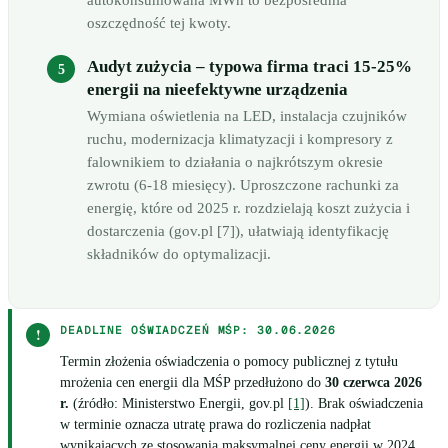
autokonsumowana MWh to bezpośrednia
oszczędność tej kwoty.
Audyt zużycia – typowa firma traci 15-25%
energii na nieefektywne urządzenia
Wymiana oświetlenia na LED, instalacja czujników
ruchu, modernizacja klimatyzacji i kompresory z
falownikiem to działania o najkrótszym okresie
zwrotu (6-18 miesięcy). Uproszczone rachunki za
energię, które od 2025 r. rozdzielają koszt zużycia i
dostarczenia (gov.pl [7]), ułatwiają identyfikację
składników do optymalizacji.
DEADLINE OŚWIADCZEŃ MŚP: 30.06.2026
!
Termin złożenia oświadczenia o pomocy publicznej z tytułu
mrożenia cen energii dla MŚP przedłużono do
30 czerwca 2026
r.
(źródło: Ministerstwo Energii, gov.pl
[1]
). Brak oświadczenia
w terminie oznacza utratę prawa do rozliczenia nadpłat
wynikających ze stosowania maksymalnej ceny energii w 2024