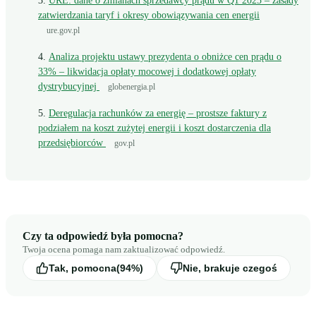
URE: dane o zmianach sprzedawcy prądu w Q1 2025 – zasady
zatwierdzania taryf i okresy obowiązywania cen energii
ure.gov.pl
Analiza projektu ustawy prezydenta o obniżce cen prądu o
33% – likwidacja opłaty mocowej i dodatkowej opłaty
dystrybucyjnej
globenergia.pl
Deregulacja rachunków za energię – prostsze faktury z
podziałem na koszt zużytej energii i koszt dostarczenia dla
przedsiębiorców
gov.pl
Czy ta odpowiedź była pomocna?
Twoja ocena pomaga nam zaktualizować odpowiedź.
Tak, pomocna
(94%)
Nie, brakuje czegoś