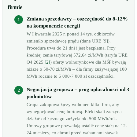
firmie
Zmiana sprzedawcy – oszczędność do 8-12%
na komponencie energii
W I kwartale 2025 r. ponad 14 tys. odbiorców
zmieniło sprzedawcę prądu (dane URE [9]).
Procedura trwa do 21 dni i jest bezpłatna. Przy
średniej cenie taryfowej 572,64 zł/MWh (taryfa URE
Q4 2025
[2]
) oferty wolnorynkowe dla MŚP bywają
niższe o 50-70 zł/MWh – dla firmy zużywającej 100
MWh rocznie to 5 000-7 000 zł oszczędności.
Negocjacja grupowa – próg opłacalności od 3
podmiotów
Grupa zakupowa łączy wolumen kilku firm, aby
wynegocjować cenę hurtową. Efekt skali zaczyna
działać od łącznego zużycia ok. 500 MWh/rok.
Umowy grupowe pozwalają ustalić cenę stałą na 12-
24 miesięcy, co chroni przed wahaniami stawek