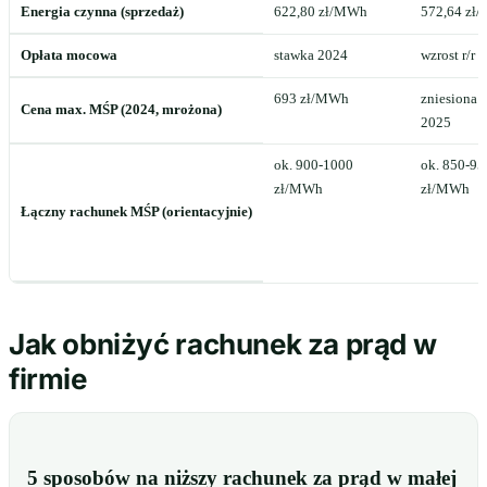
Energia czynna (sprzedaż)
622,80 zł/MWh
572,64 zł
Opłata mocowa
stawka 2024
wzrost r/r
693 zł/MWh
zniesiona 
Cena max. MŚP (2024, mrożona)
2025
ok. 900-1000
ok. 850-95
zł/MWh
zł/MWh
Łączny rachunek MŚP (orientacyjnie)
Jak obniżyć rachunek za prąd w
firmie
5 sposobów na niższy rachunek za prąd w małej