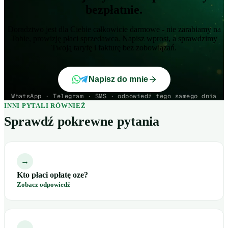
bezpłatnie.
Doradztwo jest dla Ciebie całkowicie darmowe - nie zarabiamy na
Tobie, prowizję płaci sprzedawca. Napisz wprost, a sprawdzimy
Twoją taryfę i fakturę bez zobowiązań.
Napisz do mnie
WhatsApp · Telegram · SMS · odpowiedź tego samego dnia
INNI PYTALI RÓWNIEŻ
Sprawdź pokrewne pytania
→
Kto płaci opłatę oze?
Zobacz odpowiedź