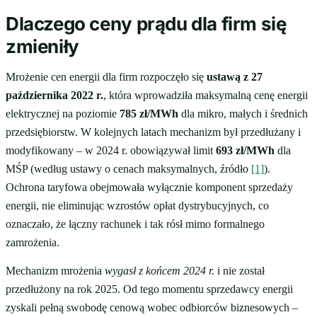
Dlaczego ceny prądu dla firm się
zmieniły
Mrożenie cen energii dla firm rozpoczęło się
ustawą z 27
października 2022 r.
, która wprowadziła maksymalną cenę energii
elektrycznej na poziomie
785 zł/MWh
dla mikro, małych i średnich
przedsiębiorstw. W kolejnych latach mechanizm był przedłużany i
modyfikowany – w 2024 r. obowiązywał limit
693 zł/MWh
dla
MŚP (według ustawy o cenach maksymalnych, źródło
[1]
).
Ochrona taryfowa obejmowała wyłącznie komponent sprzedaży
energii, nie eliminując wzrostów opłat dystrybucyjnych, co
oznaczało, że łączny rachunek i tak rósł mimo formalnego
zamrożenia.
Mechanizm mrożenia
wygasł z końcem 2024 r.
i nie został
przedłużony na rok 2025. Od tego momentu sprzedawcy energii
zyskali pełną swobodę cenową wobec odbiorców biznesowych –