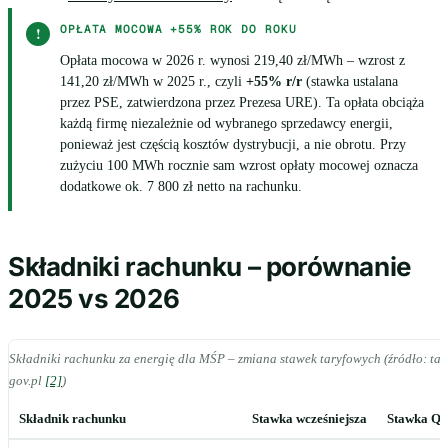
OPŁATA MOCOWA +55% ROK DO ROKU
!
Opłata mocowa w 2026 r. wynosi 219,40 zł/MWh – wzrost z
141,20 zł/MWh w 2025 r., czyli
+55% r/r
(stawka ustalana
przez PSE, zatwierdzona przez Prezesa URE). Ta opłata obciąża
każdą firmę niezależnie od wybranego sprzedawcy energii,
ponieważ jest częścią kosztów dystrybucji, a nie obrotu. Przy
zużyciu 100 MWh rocznie sam wzrost opłaty mocowej oznacza
dodatkowe ok. 7 800 zł netto na rachunku.
Składniki rachunku – porównanie
2025 vs 2026
Składniki rachunku za energię dla MŚP – zmiana stawek taryfowych (źródło: ta
gov.pl
[2]
)
Składnik rachunku
Stawka wcześniejsza
Stawka Q4