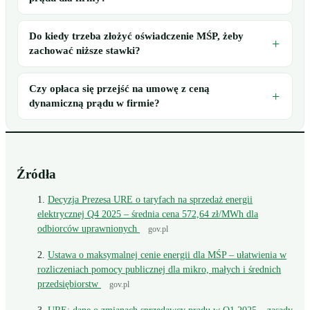
Do kiedy trzeba złożyć oświadczenie MŚP, żeby
zachować niższe stawki?
Czy opłaca się przejść na umowę z ceną
dynamiczną prądu w firmie?
Źródła
Decyzja Prezesa URE o taryfach na sprzedaż energii
elektrycznej Q4 2025 – średnia cena 572,64 zł/MWh dla
odbiorców uprawnionych
gov.pl
Ustawa o maksymalnej cenie energii dla MŚP – ułatwienia w
rozliczeniach pomocy publicznej dla mikro, małych i średnich
przedsiębiorstw
gov.pl