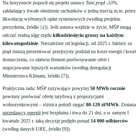
Na horyzoncie pojawił się projekt ustawy
Tani prąd -33%
,
zakładający trwałe obniżenie rachunków o jedną trzecią m.in. przez
likwidację wybranych opłat systemowych (według projektu
prezydenta, źródło
[4]
). Jeśli ustawa wejdzie w życie, MŚP mogą
odczuć realną ulgę rzędu
kilkudziesięciu groszy na każdym
kilowatogodzinie
. Niezależnie od legislacji, od 2025 r. faktury za
prąd muszą prezentować przejrzysty podział na koszt energii i koszt
dostarczenia, co ułatwia firmom porównywanie ofert i
negocjowanie lepszych warunków (według deregulacji
Ministerstwa Klimatu, źródło [7]).
Praktyczna rada: MŚP zużywające powyżej
50 MWh rocznie
powinny porównać ofertę taryfową z propozycjami
wolnorynkowymi – różnica potrafi sięgać
80-120 zł/MWh
. Zmiana
sprzedawcy energii
jest bezpłatna i trwa do 21 dni, a w samym I
kwartale 2025 r. taką decyzję podjęło ponad
14 000 odbiorców
(według danych URE, źródło [9]).