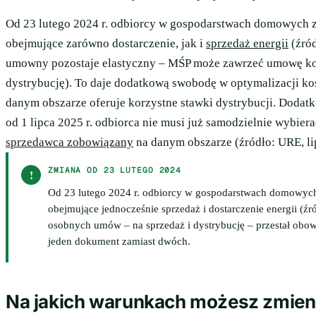
Od 23 lutego 2024 r. odbiorcy w gospodarstwach domowych 
obejmujące zarówno dostarczenie, jak i
sprzedaż energii
(źród
umowny pozostaje elastyczny – MŚP może zawrzeć umowę ko
dystrybucję). To daje dodatkową swobodę w optymalizacji ko
danym obszarze oferuje korzystne stawki dystrybucji. Dod
od 1 lipca 2025 r. odbiorca nie musi już samodzielnie wybier
sprzedawca zobowiązany
na danym obszarze (źródło: URE, li
ZMIANA OD 23 LUTEGO 2024
!
Od 23 lutego 2024 r. odbiorcy w gospodarstwach domowyc
obejmujące jednocześnie sprzedaż i dostarczenie energii (
osobnych umów – na sprzedaż i dystrybucję – przestał obo
jeden dokument zamiast dwóch.
Na jakich warunkach możesz zmien