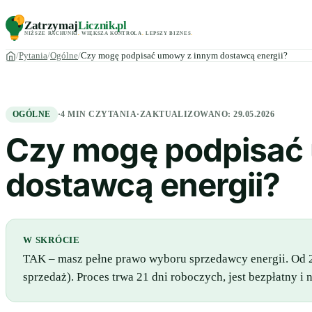
Zatrzymaj
Licznik
.pl
NIŻSZE RACHUNKI
.
WIĘKSZA KONTROLA
.
LEPSZY BIZNES
.
Pytania
Ogólne
Czy mogę podpisać umowy z innym dostawcą energii?
OGÓLNE
·
4 MIN CZYTANIA
·
ZAKTUALIZOWANO:
29.05.2026
Czy mogę podpisać
dostawcą energii?
W SKRÓCIE
TAK – masz pełne prawo wyboru sprzedawcy energii. Od 
sprzedaż). Proces trwa 21 dni roboczych, jest bezpłatny 