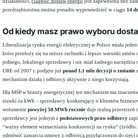
działalności,
ciągłość dostaw energii
jest zapewniona bez żad
przedsiębiorstwa można ponadto wypowiedzieć w ciągu
14 d
Od kiedy masz prawo wyboru dosta
Liberalizacja rynku energii elektrycznej w Polsce miała jeden
która przełoży się na niższe rachunki i lepsze warunki umów 
jednego, lokalnego sprzedawcy i nie miał żadnego narzędzia
URE od 2007 r. podjęto już
ponad 1,1 mln decyzji o zmianie
mechanizm działa i odbiorcy aktywnie z niego korzystają.
Dla MŚP w branży energetycznej ten mechanizm ma znaczeni
stawki za kWh – sprzedawcy konkurujący o klientów biznesow
wolumenie
powyżej 50 MWh rocznie
daje realną przestrzeń 
sprzedawcy jest jednym z
podstawowych praw odbiorcy
zapi
“ważny element wzmacniania konkurencji na rynku” (źródło:
odmówić zawarcia umowy z odbiorcą przyłączonym do sieci na