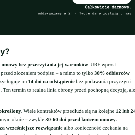
Całkowicie darmowe.
oddzwaniamy w 2h · Twoje dane zostają u nas
cy?
e umowy bez przeczytania jej warunków
. URE wprost
 przed złożeniem podpisu – a mimo to tylko
38% odbiorców
rzysługuje im
14 dni na odstąpienie
bez podawania przyczyn i
en termin to realna linia obrony przed pochopną decyzją, al
określony
. Wiele kontraktów przedłuża się na kolejne
12 lub 2
zonym oknie – zwykle
30-60 dni przed końcem umowy
.
za wcześniejsze rozwiązanie
albo konieczność czekania na