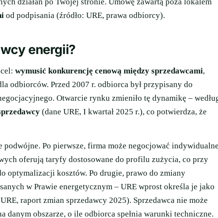
nych działań po Twojej stronie. Umowę zawartą poza lokalem
ni
od podpisania (źródło: URE, prawa odbiorcy).
wcy energii?
 cel:
wymusić konkurencję cenową między sprzedawcami
,
dla odbiorców. Przed 2007 r. odbiorca był przypisany do
 negocjacyjnego. Otwarcie rynku zmieniło tę dynamikę – wedłu
 sprzedawcy
(dane URE, I kwartał 2025 r.), co potwierdza, że
e podwójne. Po pierwsze, firma może negocjować indywidualn
ych oferują taryfy dostosowane do profilu zużycia, co przy
do optymalizacji kosztów. Po drugie, prawo do zmiany
sanych w Prawie energetycznym – URE wprost określa je jako
 URE, raport zmian sprzedawcy 2025). Sprzedawca nie może
 danym obszarze, o ile odbiorca spełnia warunki techniczne.