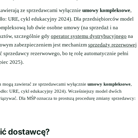
zawierają ze sprzedawcami wyłącznie
umowy kompleksowe
,
ło: URE, cykl edukacyjny 2024). Dla przedsiębiorców model
mpleksową lub dwie osobne umowy (na sprzedaż i na
sztów, szczególnie gdy
operator systemu dystrybucyjnego
na
atkowym zabezpieczeniem jest mechanizm
sprzedaży rezerwowej
ać sprzedawcy rezerwowego, bo tę rolę automatycznie pełni
piec 2025).
h mogą zawierać ze sprzedawcami wyłącznie
umowy kompleksowe
,
źródło: URE, cykl edukacyjny 2024). Wcześniejszy model dwóch
wiązywać. Dla MŚP oznacza to prostszą procedurę zmiany sprzedawcy:
ić dostawcę?