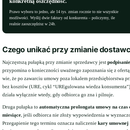
konkretną oszczędność.
Prawo wyboru to jedno, ale 14 tys. zmian rocznie to nie wszystkie
możliwości. Wyślij dwie faktury od konkurenta – policzymy, ile
realnie zaoszczędzisz w 24h.
Czego unikać przy zmianie dostaw
Najczęstszą pułapką przy zmianie sprzedawcy jest
podpisani
przypomina o konieczności uważnego zapoznania się z ofertą
wie, że po zawarciu umowy poza lokalem przedsiębiorstwa p
bez kosztów (URE, cykl “UREgulowana wiedza konsumenta”). T
działa wyłącznie wtedy, gdy odbiorca go zna i pilnuje.
Druga pułapka to
automatyczna prolongata umowy na czas 
miesiące
, jeśli odbiorca nie złoży wypowiedzenia w wyznac
Przegapienie tego terminu oznacza naliczenie
kary umownej 