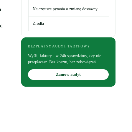
a
Najczęstsze pytania o zmianę dostawcy
Źródła
ad
BEZPŁATNY AUDYT TARYFOWY
Wyślij faktury - w 24h sprawdzimy, czy nie
przepłacasz. Bez kosztu, bez zobowiązań.
Zamów audyt