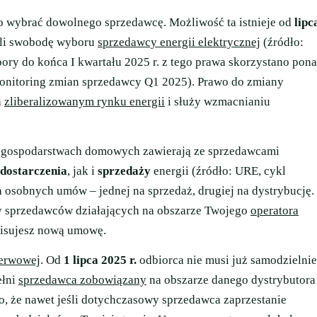
 wybrać dowolnego sprzedawcę. Możliwość ta istnieje od
lipc
li swobodę wyboru
sprzedawcy energii elektrycznej
(źródło:
ry do końca I kwartału 2025 r. z tego prawa skorzystano pon
onitoring zmian sprzedawcy Q1 2025). Prawo do zmiany
a
zliberalizowanym rynku energii
i służy wzmacnianiu
w gospodarstwach domowych zawierają ze sprzedawcami
dostarczenia
, jak i
sprzedaży
energii (źródło: URE, cykl
osobnych umów – jednej na sprzedaż, drugiej na dystrybucję.
y sprzedawców działających na obszarze Twojego
operatora
dpisujesz nową umowę.
zerwowej
. Od
1 lipca 2025 r.
odbiorca nie musi już samodzielnie
ełni
sprzedawca zobowiązany
na obszarze danego dystrybutora
o, że nawet jeśli dotychczasowy sprzedawca zaprzestanie