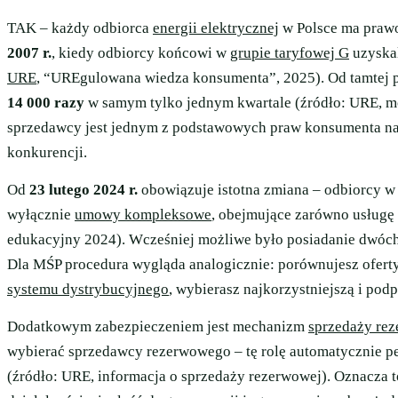
TAK – każdy odbiorca
energii elektrycznej
w Polsce ma prawo
2007 r.
, kiedy odbiorcy końcowi w
grupie taryfowej G
uzyska
URE
, “UREgulowana wiedza konsumenta”, 2025). Od tamtej po
14 000 razy
w samym tylko jednym kwartale (źródło: URE, m
sprzedawcy jest jednym z podstawowych praw konsumenta n
konkurencji.
Od
23 lutego 2024 r.
obowiązuje istotna zmiana – odbiorcy 
wyłącznie
umowy kompleksowe
, obejmujące zarówno usługę
edukacyjny 2024). Wcześniej możliwe było posiadanie dwóch 
Dla MŚP procedura wygląda analogicznie: porównujesz ofert
systemu dystrybucyjnego
, wybierasz najkorzystniejszą i po
Dodatkowym zabezpieczeniem jest mechanizm
sprzedaży re
wybierać sprzedawcy rezerwowego – tę rolę automatycznie p
(źródło: URE, informacja o sprzedaży rezerwowej). Oznacza t