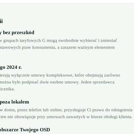
ii
y bez przeszkód
j w grupach taryfowych G mogą swobodnie wybierać i zmieniać
podstawowych praw konsumenta, a zarazem ważnym elementem
o 2024 r.
ierają wyłącznie umowy kompleksowe, które obejmują zarówno
ej można było podpisać dwie osobne umowy. Jeden sprzedawca
icznika.
 poza lokalem
 domu, przez telefon lub online, przysługuje Ci prawo do odstąpienia
ten nie obowiązuje przy umowach zawartych w biurze obsługi klienta.
 obszarze Twojego OSD