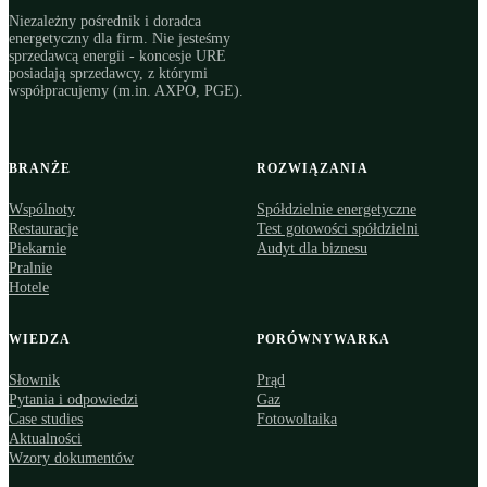
Niezależny pośrednik i doradca
energetyczny dla firm. Nie jesteśmy
sprzedawcą energii - koncesje URE
posiadają sprzedawcy, z którymi
współpracujemy (m.in. AXPO, PGE).
BRANŻE
ROZWIĄZANIA
Wspólnoty
Spółdzielnie energetyczne
Restauracje
Test gotowości spółdzielni
Piekarnie
Audyt dla biznesu
Pralnie
Hotele
WIEDZA
PORÓWNYWARKA
Słownik
Prąd
Pytania i odpowiedzi
Gaz
Case studies
Fotowoltaika
Aktualności
Wzory dokumentów