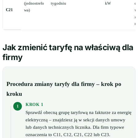
(jednostrefo
tygodniu
kW
d
C21
wa)
w
z
m
Jak zmienić taryfę na właściwą dla
firmy
Procedura zmiany taryfy dla firmy – krok po
kroku
KROK 1
Sprawdź obecną grupę taryfową na fakturze za energię
elektryczną – znajdziesz ją w sekcji danych umowy
lub danych technicznych licznika. Dla firm typowe
oznaczenia to C11, C12, C21, C22 lub C23.