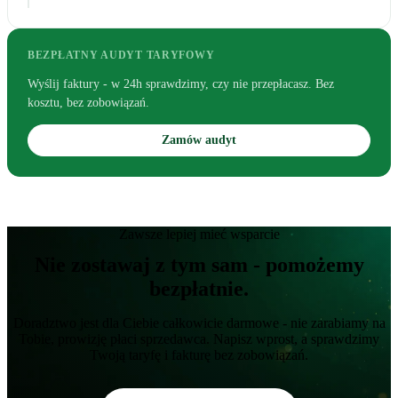
BEZPŁATNY AUDYT TARYFOWY
Wyślij faktury - w 24h sprawdzimy, czy nie przepłacasz. Bez
kosztu, bez zobowiązań.
Zamów audyt
Zawsze lepiej mieć wsparcie
Nie zostawaj z tym sam - pomożemy
bezpłatnie.
Doradztwo jest dla Ciebie całkowicie darmowe - nie zarabiamy na
Tobie, prowizję płaci sprzedawca. Napisz wprost, a sprawdzimy
Twoją taryfę i fakturę bez zobowiązań.