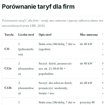
Porównanie taryf dla firm
Porównanie taryf C dla firm – strefy, moc umowna i typowy odbiorca (dane stru
zatwierdzonych przez URE, 2026)
Taryfa
Liczba stref
Opis stref
Moc umowna
T
1
Stała cena 24h/dobę, 7 dni w
do 40 kW
Sk
C11
(jednostrefo
tygodniu
–
wa)
z
2
Szczyt: dzień; pozaszczyt:
do 40 kW
P
C12a
(dwustrefow
noc ok. 21:00-8:00 +
c
a)
popołudnie
z
2
Szczyt: dni robocze dzień;
do 40 kW
G
C12b
(dwustrefow
pozaszczyt: weekendy,
w
a)
święta + noc
z
1
Stała cena 24h/dobę, 7 dni w
powyżej 40
H