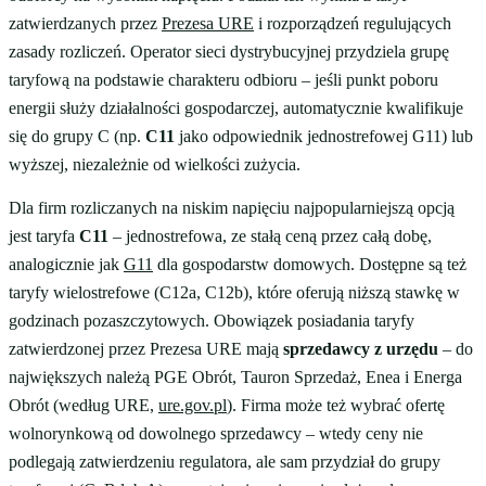
zatwierdzanych przez
Prezesa URE
i rozporządzeń regulujących
zasady rozliczeń. Operator sieci dystrybucyjnej przydziela grupę
taryfową na podstawie charakteru odbioru – jeśli punkt poboru
energii służy działalności gospodarczej, automatycznie kwalifikuje
się do grupy C (np.
C11
jako odpowiednik jednostrefowej G11) lub
wyższej, niezależnie od wielkości zużycia.
Dla firm rozliczanych na niskim napięciu najpopularniejszą opcją
jest taryfa
C11
– jednostrefowa, ze stałą ceną przez całą dobę,
analogicznie jak
G11
dla gospodarstw domowych. Dostępne są też
taryfy wielostrefowe (C12a, C12b), które oferują niższą stawkę w
godzinach pozaszczytowych. Obowiązek posiadania taryfy
zatwierdzonej przez Prezesa URE mają
sprzedawcy z urzędu
– do
największych należą PGE Obrót, Tauron Sprzedaż, Enea i Energa
Obrót (według URE,
ure.gov.pl
). Firma może też wybrać ofertę
wolnorynkową od dowolnego sprzedawcy – wtedy ceny nie
podlegają zatwierdzeniu regulatora, ale sam przydział do grupy