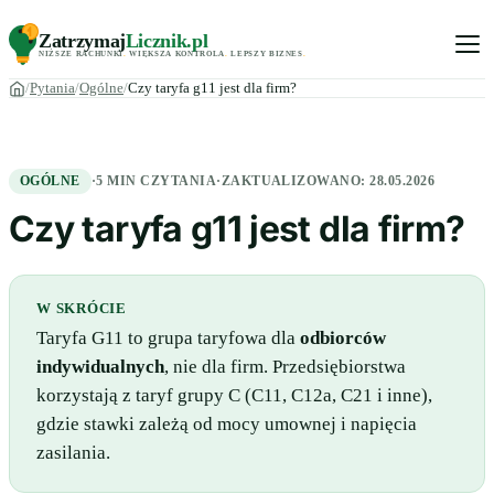
Zatrzymaj
Licznik
.pl
NIŻSZE RACHUNKI
.
WIĘKSZA KONTROLA
.
LEPSZY BIZNES
.
Pytania
Ogólne
Czy taryfa g11 jest dla firm?
OGÓLNE
·
5 MIN CZYTANIA
·
ZAKTUALIZOWANO:
28.05.2026
Czy taryfa g11 jest dla firm?
W SKRÓCIE
Taryfa G11 to grupa taryfowa dla
odbiorców
indywidualnych
, nie dla firm. Przedsiębiorstwa
korzystają z taryf grupy C (C11, C12a, C21 i inne),
gdzie stawki zależą od mocy umownej i napięcia
zasilania.