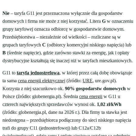
Nie
– taryfa G11 jest przeznaczona wyłącznie dla gospodarstw
domowych i firma nie może z niej korzystać. Litera
G
w oznaczeniu
grupy taryfowej oznacza odbiorcę w gospodarstwie domowym.
Przedsiębiorstwa – niezależnie od wielkości – rozliczane są w
grupach taryfowych
C
(odbiorcy komercyjni niskiego napięcia) lub
B
(średnie napięcie), gdzie zarówno stawki za energię, jak i opłaty
dystrybucyjne kształtują się inaczej niż w taryfach mieszkaniowych.
G11 to
taryfa jednostrefowa
, w której przez całą dobę obowiązuje
ta sama
cena energii elektrycznej
(źródło:
URE
, ure.gov.pl).
Korzysta z niej szacunkowo ok.
90% gospodarstw domowych
w
Polsce (źródło: globenergia.pl). Średnia
cena energii
w G11 u
czterech największych sprzedawców wynosi ok.
1,02 zł/kWh
(źródło: globenergia.pl, dane na 2026 r.). Dla firmy ta stawka jest
niedostępna – przedsiębiorca podłączony do sieci niskiego napięcia
trafi do grupy C11 (jednostrefowej) lub C12a/C12b
(wielostrefowej), gdzie ceny i opłaty sieciowe ustalane są odrębnie.