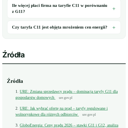
Ile więcej płaci firma na taryfie C11 w porównaniu
z G11?
Czy taryfa C11 jest objęta mrożeniem cen energii?
Źródła
Źródła
URE: Zmiana sprzedawcy prądu – dominacja taryfy G11 dla
gospodarstw domowych
ure.gov.pl
URE: Jak wybrać ofertę na prąd – taryfy regulowane i
wolnorynkowe dla różnych odbiorców
ure.gov.pl
GloboEnergia: Ceny prądu 2026 – stawki G11 i G12, analiza