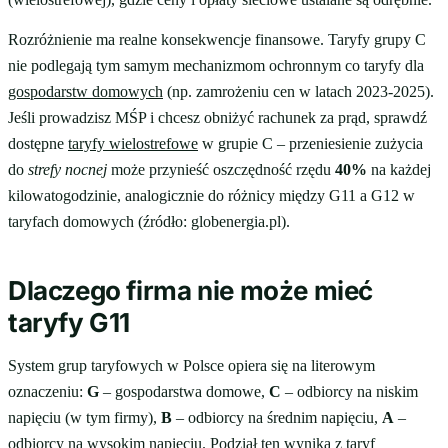
Rozróżnienie ma realne konsekwencje finansowe. Taryfy grupy C
nie podlegają tym samym mechanizmom ochronnym co taryfy dla
gospodarstw domowych
(np. zamrożeniu cen w latach 2023-2025).
Jeśli prowadzisz MŚP i chcesz obniżyć rachunek za prąd, sprawdź
dostępne
taryfy wielostrefowe
w grupie C – przeniesienie zużycia
do
strefy nocnej
może przynieść oszczędność rzędu
40%
na każdej
kilowatogodzinie, analogicznie do różnicy między G11 a G12 w
taryfach domowych (źródło: globenergia.pl).
Dlaczego firma nie może mieć
taryfy G11
System grup taryfowych w Polsce opiera się na literowym
oznaczeniu:
G
– gospodarstwa domowe,
C
– odbiorcy na niskim
napięciu (w tym firmy),
B
– odbiorcy na średnim napięciu,
A
–
odbiorcy na wysokim napięciu. Podział ten wynika z taryf