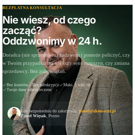
BEZPŁATNA KONSULTACJA
Nie wiesz, od czego
zacząć?
Oddzwonimy w 24 h.
Doradca (nie sprzedawca) zadzwoni i pomoże policzyć, czy
w Twoim przypadku ma większy sens magazyn, czy zmiana
sprzedawcy. Bez zobowiązań.
Bez kosztów
Bez subskrypcji
Maks. 1 telefon
Twoje dane zabezpieczone
Lub bezpośrednio do założyciela:
pawel@ekomocni.pl
·
Paweł Więsak
, Prezes