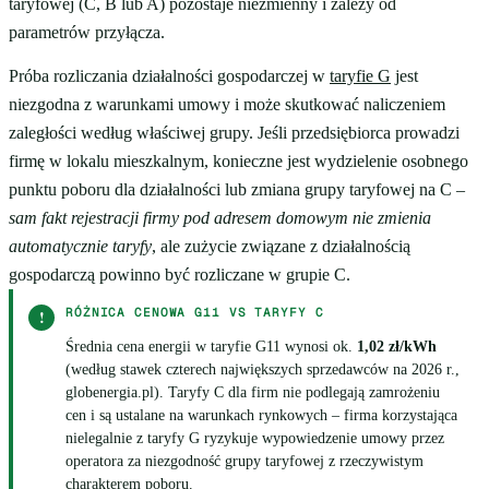
taryfowej (C, B lub A) pozostaje niezmienny i zależy od
parametrów przyłącza.
Próba rozliczania działalności gospodarczej w
taryfie G
jest
niezgodna z warunkami umowy i może skutkować naliczeniem
zaległości według właściwej grupy. Jeśli przedsiębiorca prowadzi
firmę w lokalu mieszkalnym, konieczne jest wydzielenie osobnego
punktu poboru dla działalności lub zmiana grupy taryfowej na C –
sam fakt rejestracji firmy pod adresem domowym nie zmienia
automatycznie taryfy
, ale zużycie związane z działalnością
gospodarczą powinno być rozliczane w grupie C.
RÓŻNICA CENOWA G11 VS TARYFY C
!
Średnia cena energii w taryfie G11 wynosi ok.
1,02 zł/kWh
(według stawek czterech największych sprzedawców na 2026 r.,
globenergia.pl). Taryfy C dla firm nie podlegają zamrożeniu
cen i są ustalane na warunkach rynkowych – firma korzystająca
nielegalnie z taryfy G ryzykuje wypowiedzenie umowy przez
operatora za niezgodność grupy taryfowej z rzeczywistym
charakterem poboru.