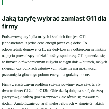
Jaką taryfę wybrać zamiast G11 dla
firmy
Podstawową taryfą dla małych i średnich firm jest
C11
–
jednostrefowa, z jedną ceną energii przez całą dobę. To
odpowiednik domowej G11, ale dedykowany odbiorcom na niskim
napięciu prowadzącym działalność gospodarczą. C11 sprawdza się
w firmach o równomiernym zużyciu w ciągu dnia – biurach, małych
sklepach czy punktach usługowych, gdzie nie ma możliwości
przesunięcia głównego poboru energii na godziny nocne.
Firmy z elastycznym profilem zużycia powinny rozważyć taryfy
dwustrefowe:
C12a
lub
C12b
. Obie dzielą dobę na strefę droższą
(szczytową) i tańszą (pozaszczytową), ale różnią się rozkładem
godzin. Analogicznie do taryf wielostrefowych w grupie G, takich