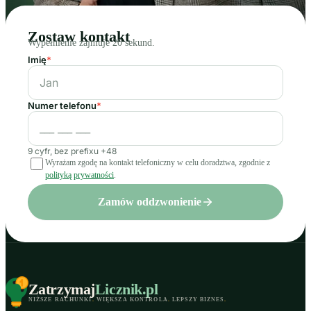
Zostaw kontakt
Wypełnienie zajmuje 20 sekund.
Imię
*
Numer telefonu
*
9 cyfr, bez prefixu +48
Wyrażam zgodę na kontakt telefoniczny w celu doradztwa, zgodnie z
polityką prywatności
.
Zamów oddzwonienie
Zatrzymaj
Licznik
.pl
NIŻSZE RACHUNKI
.
WIĘKSZA KONTROLA
.
LEPSZY BIZNES
.