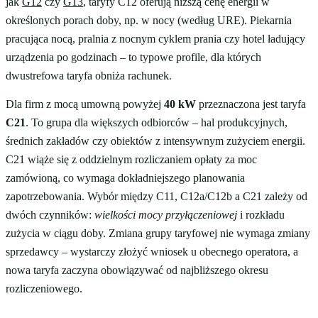
jak
G12
czy
G13
, taryfy C12 oferują niższą cenę energii w
określonych porach doby, np. w nocy (według URE). Piekarnia
pracująca nocą, pralnia z nocnym cyklem prania czy hotel ładujący
urządzenia po godzinach – to typowe profile, dla których
dwustrefowa taryfa obniża rachunek.
Dla firm z mocą umowną powyżej
40 kW
przeznaczona jest taryfa
C21
. To grupa dla większych odbiorców – hal produkcyjnych,
średnich zakładów czy obiektów z intensywnym zużyciem energii.
C21 wiąże się z oddzielnym rozliczaniem opłaty za moc
zamówioną, co wymaga dokładniejszego planowania
zapotrzebowania. Wybór między C11, C12a/C12b a C21 zależy od
dwóch czynników:
wielkości mocy przyłączeniowej
i rozkładu
zużycia w ciągu doby. Zmiana grupy taryfowej nie wymaga zmiany
sprzedawcy – wystarczy złożyć wniosek u obecnego operatora, a
nowa taryfa zaczyna obowiązywać od najbliższego okresu
rozliczeniowego.