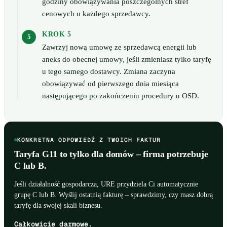
godziny obowiązywania poszczególnych stref
cenowych u każdego sprzedawcy.
KROK 5
Zawrzyj nową umowę ze sprzedawcą energii lub
aneks do obecnej umowy, jeśli zmieniasz tylko taryfę
u tego samego dostawcy. Zmiana zaczyna
obowiązywać od pierwszego dnia miesiąca
następującego po zakończeniu procedury u OSD.
KONKRETNA ODPOWIEDŹ Z TWOICH FAKTUR
Taryfa G11 to tylko dla domów – firma potrzebuje
C lub B.
Jeśli działalność gospodarcza, URE przydziela Ci automatycznie
grupę C lub B. Wyślij ostatnią fakturę – sprawdzimy, czy masz dobrą
taryfę dla swojej skali biznesu.
Całkowicie darmowe.