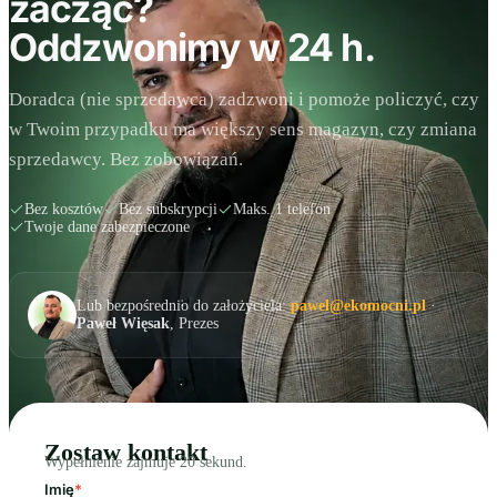
zacząć?
Oddzwonimy w 24 h.
Doradca (nie sprzedawca) zadzwoni i pomoże policzyć, czy
w Twoim przypadku ma większy sens magazyn, czy zmiana
sprzedawcy. Bez zobowiązań.
Bez kosztów
Bez subskrypcji
Maks. 1 telefon
Twoje dane zabezpieczone
Lub bezpośrednio do założyciela:
pawel@ekomocni.pl
·
Paweł Więsak
, Prezes
Zostaw kontakt
Wypełnienie zajmuje 20 sekund.
Imię
*