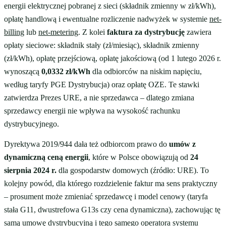
energii elektrycznej pobranej z sieci (składnik zmienny w zł/kWh),
opłatę handlową i ewentualne rozliczenie nadwyżek w systemie
net-
billing
lub
net-metering
. Z kolei
faktura za dystrybucję
zawiera
opłaty sieciowe: składnik stały (zł/miesiąc), składnik zmienny
(zł/kWh), opłatę przejściową, opłatę jakościową (od 1 lutego 2026 r.
wynoszącą
0,0332 zł/kWh
dla odbiorców na niskim napięciu,
według taryfy PGE Dystrybucja) oraz opłatę OZE. Te stawki
zatwierdza Prezes URE, a nie sprzedawca – dlatego zmiana
sprzedawcy energii nie wpływa na wysokość rachunku
dystrybucyjnego.
Dyrektywa 2019/944 dała też odbiorcom prawo do
umów z
dynamiczną ceną energii
, które w Polsce obowiązują od
24
sierpnia 2024 r.
dla gospodarstw domowych (źródło: URE). To
kolejny powód, dla którego rozdzielenie faktur ma sens praktyczny
– prosument może zmieniać sprzedawcę i model cenowy (taryfa
stała G11, dwustrefowa G13s czy cena dynamiczna), zachowując tę
samą umowę dystrybucyjną i tego samego
operatora systemu