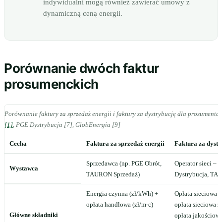
indywidualni mogą również zawierać umowy z
dynamiczną ceną energii.
Porównanie dwóch faktur
prosumenckich
Porównanie faktury za sprzedaż energii i faktury za dystrybucję dla prosument
[1]
, PGE Dystrybucja [7], GlobEnergia [9]
Cecha
Faktura za sprzedaż energii
Faktura za dystr
Sprzedawca (np. PGE Obrót,
Operator sieci –
Wystawca
TAURON Sprzedaż)
Dystrybucja, TA
Energia czynna (zł/kWh) +
Opłata sieciowa st
opłata handlowa (zł/m-c)
opłata sieciowa 
Główne składniki
opłata jakościow