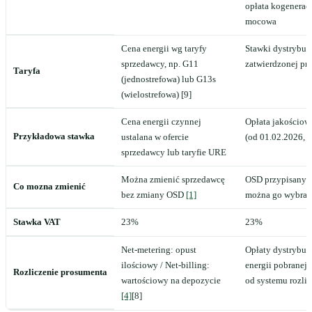
opłata kogenerac
mocowa
Cena energii wg taryfy
Stawki dystrybuc
sprzedawcy, np. G11
zatwierdzonej pr
Taryfa
(jednostrefowa) lub G13s
(wielostrefowa) [9]
Cena energii czynnej
Opłata jakościow
Przykładowa stawka
ustalana w ofercie
(od 01.02.2026, n
sprzedawcy lub taryfie URE
Można zmienić sprzedawcę
OSD przypisany do
Co mozna zmienić
bez zmiany OSD
[1]
można go wybra
Stawka VAT
23%
23%
Net-metering: opust
Opłaty dystrybuc
ilościowy / Net-billing:
energii pobranej z
Rozliczenie prosumenta
wartościowy na depozycie
od systemu rozli
[4]
[8]