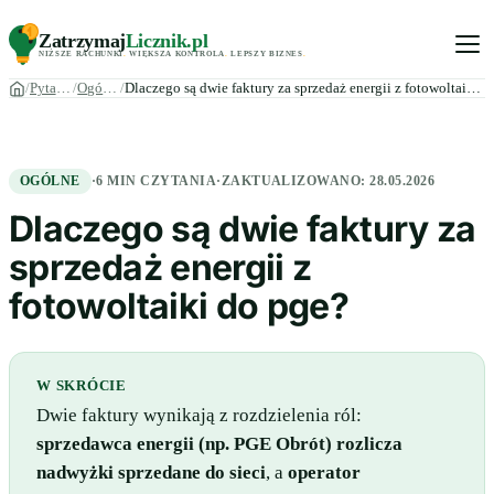
Zatrzymaj
Licznik
.pl
NIŻSZE RACHUNKI
.
WIĘKSZA KONTROLA
.
LEPSZY BIZNES
.
Pytania
Ogólne
Dlaczego są dwie faktury za sprzedaż energii z fotowoltaiki …
OGÓLNE
·
6 MIN CZYTANIA
·
ZAKTUALIZOWANO:
28.05.2026
Dlaczego są dwie faktury za
sprzedaż energii z
fotowoltaiki do pge?
W SKRÓCIE
Dwie faktury wynikają z rozdzielenia ról:
sprzedawca energii (np. PGE Obrót) rozlicza
nadwyżki sprzedane do sieci
, a
operator