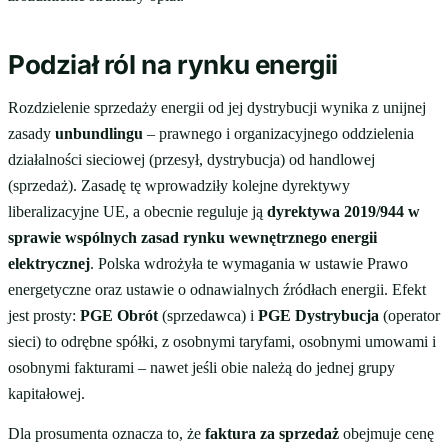
Podział ról na rynku energii
Rozdzielenie sprzedaży energii od jej dystrybucji wynika z unijnej
zasady
unbundlingu
– prawnego i organizacyjnego oddzielenia
działalności sieciowej (przesył, dystrybucja) od handlowej
(sprzedaż). Zasadę tę wprowadziły kolejne dyrektywy
liberalizacyjne UE, a obecnie reguluje ją
dyrektywa 2019/944 w
sprawie wspólnych zasad rynku wewnętrznego energii
elektrycznej
. Polska wdrożyła te wymagania w ustawie Prawo
energetyczne oraz ustawie o odnawialnych źródłach energii. Efekt
jest prosty:
PGE Obrót
(sprzedawca) i
PGE Dystrybucja
(operator
sieci) to odrębne spółki, z osobnymi taryfami, osobnymi umowami i
osobnymi fakturami – nawet jeśli obie należą do jednej grupy
kapitałowej.
Dla prosumenta oznacza to, że
faktura za sprzedaż
obejmuje cenę