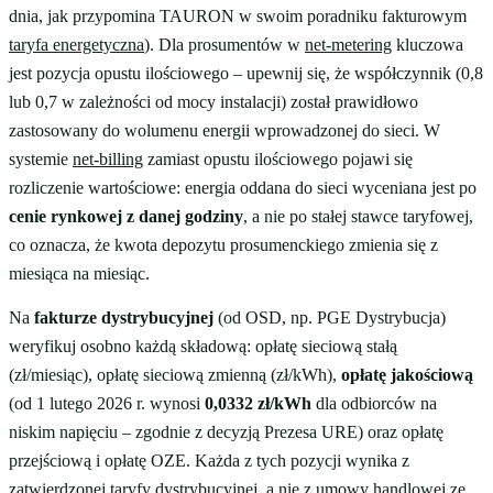
dnia, jak przypomina TAURON w swoim poradniku fakturowym
taryfa energetyczna
). Dla prosumentów w
net-metering
kluczowa
jest pozycja opustu ilościowego – upewnij się, że współczynnik (0,8
lub 0,7 w zależności od mocy instalacji) został prawidłowo
zastosowany do wolumenu energii wprowadzonej do sieci. W
systemie
net-billing
zamiast opustu ilościowego pojawi się
rozliczenie wartościowe: energia oddana do sieci wyceniana jest po
cenie rynkowej z danej godziny
, a nie po stałej stawce taryfowej,
co oznacza, że kwota depozytu prosumenckiego zmienia się z
miesiąca na miesiąc.
Na
fakturze dystrybucyjnej
(od OSD, np. PGE Dystrybucja)
weryfikuj osobno każdą składową: opłatę sieciową stałą
(zł/miesiąc), opłatę sieciową zmienną (zł/kWh),
opłatę jakościową
(od 1 lutego 2026 r. wynosi
0,0332 zł/kWh
dla odbiorców na
niskim napięciu – zgodnie z decyzją Prezesa URE) oraz opłatę
przejściową i opłatę OZE. Każda z tych pozycji wynika z
zatwierdzonej taryfy dystrybucyjnej, a nie z umowy handlowej ze