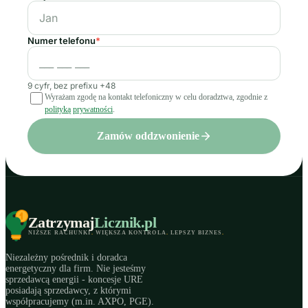
Numer telefonu
*
9 cyfr, bez prefixu +48
Wyrażam zgodę na kontakt telefoniczny w celu doradztwa, zgodnie z
polityką prywatności
.
Zamów oddzwonienie
Zatrzymaj
Licznik
.pl
NIŻSZE RACHUNKI
.
WIĘKSZA KONTROLA
.
LEPSZY BIZNES
.
Niezależny pośrednik i doradca
energetyczny dla firm. Nie jesteśmy
sprzedawcą energii - koncesje URE
posiadają sprzedawcy, z którymi
współpracujemy (m.in. AXPO, PGE).