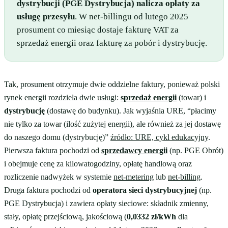
dystrybucji (PGE Dystrybucja) nalicza opłaty za
usługę przesyłu
. W net-billingu od lutego 2025
prosument co miesiąc dostaje fakturę VAT za
sprzedaż energii oraz fakturę za pobór i dystrybucję.
Tak, prosument otrzymuje dwie oddzielne faktury, ponieważ polski
rynek energii rozdziela dwie usługi:
sprzedaż energii
(towar) i
dystrybucję
(dostawę do budynku). Jak wyjaśnia URE, “płacimy
nie tylko za towar (ilość zużytej energii), ale również za jej dostawę
do naszego domu (dystrybucję)”
źródło: URE, cykl edukacyjny
.
Pierwsza faktura pochodzi od
sprzedawcy energii
(np. PGE Obrót)
i obejmuje cenę za kilowatogodziny, opłatę handlową oraz
rozliczenie nadwyżek w systemie
net-metering
lub
net-billing
.
Druga faktura pochodzi od
operatora sieci dystrybucyjnej
(np.
PGE Dystrybucja) i zawiera opłaty sieciowe: składnik zmienny,
stały, opłatę przejściową, jakościową (
0,0332 zł/kWh
dla