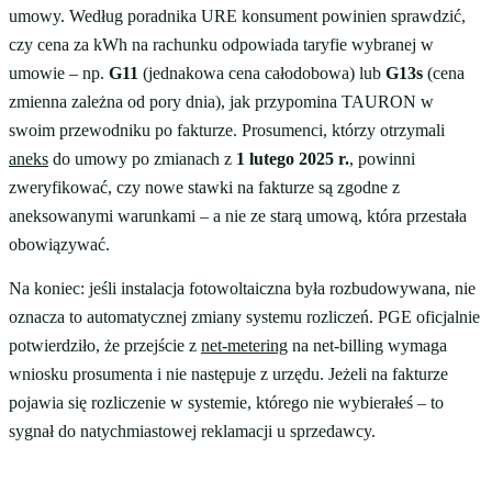
umowy. Według poradnika URE konsument powinien sprawdzić,
czy cena za kWh na rachunku odpowiada taryfie wybranej w
umowie – np.
G11
(jednakowa cena całodobowa) lub
G13s
(cena
zmienna zależna od pory dnia), jak przypomina TAURON w
swoim przewodniku po fakturze. Prosumenci, którzy otrzymali
aneks
do umowy po zmianach z
1 lutego 2025 r.
, powinni
zweryfikować, czy nowe stawki na fakturze są zgodne z
aneksowanymi warunkami – a nie ze starą umową, która przestała
obowiązywać.
Na koniec: jeśli instalacja fotowoltaiczna była rozbudowywana, nie
oznacza to automatycznej zmiany systemu rozliczeń. PGE oficjalnie
potwierdziło, że przejście z
net-metering
na net-billing wymaga
wniosku prosumenta i nie następuje z urzędu. Jeżeli na fakturze
pojawia się rozliczenie w systemie, którego nie wybierałeś – to
sygnał do natychmiastowej reklamacji u sprzedawcy.