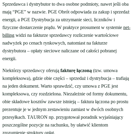
Sprzedawca i dystrybutor to dwa osobne podmioty, nawet jeśli oba
mają “PGE” w nazwie. PGE Obrót odpowiada za zakup i sprzedaż
energii, a PGE Dystrybucja za utrzymanie sieci, liczników i
fizyczne dostarczenie prądu. W praktyce prosument w systemie
net-
billing
widzi na fakturze sprzedawcy rozliczenie wartościowe
nadwyżek po cenach rynkowych, natomiast na fakturze
dystrybutora – opłaty sieciowe naliczane od całości pobranej
energii.
Niektórzy sprzedawcy oferują
fakturę łączoną
(tzw. umowa
kompleksowa), gdzie obie części – sprzedaż i dystrybucja – trafiają
na jeden dokument. Warto sprawdzić, czy umowa z PGE jest
kompleksowa, czy rozdzielona. Niezależnie od formy dokumentu,
obie składowe kosztów zawsze istnieją – faktura łączona po prostu
prezentuje je w jednym zestawieniu zamiast w dwóch osobnych
przesyłkach. TAURON np. przygotował poradnik wyjaśniający
poszczególne pozycje na rachunku, by ułatwić klientom
zrozumienie struktury opłat.