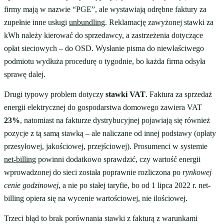
firmy mają w nazwie “PGE”, ale wystawiają odrębne faktury za
zupełnie inne usługi
unbundling
. Reklamację zawyżonej stawki za
kWh należy kierować do sprzedawcy, a zastrzeżenia dotyczące
opłat sieciowych – do OSD. Wysłanie pisma do niewłaściwego
podmiotu wydłuża procedurę o tygodnie, bo każda firma odsyła
sprawę dalej.
Drugi typowy problem dotyczy
stawki VAT
. Faktura za sprzedaż
energii elektrycznej do gospodarstwa domowego zawiera VAT
23%
, natomiast na fakturze dystrybucyjnej pojawiają się również
pozycje z tą samą stawką – ale naliczane od innej podstawy (opłaty
przesyłowej, jakościowej, przejściowej). Prosumenci w systemie
net-billing
powinni dodatkowo sprawdzić, czy wartość energii
wprowadzonej do sieci została poprawnie rozliczona po
rynkowej
cenie godzinowej
, a nie po stałej taryfie, bo od 1 lipca 2022 r. net-
billing opiera się na wycenie wartościowej, nie ilościowej.
Trzeci błąd to brak porównania stawki z fakturą z warunkami