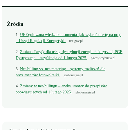
Źródła
UREgulowana wiedza konsumenta: jak wybrać ofertę na prąd
– Urząd Regulacji Energetyki
ure.gov.pl
Zmiana Taryfy dla usług dystrybucji energii elektrycznej PGE
Dystrybucja – taryfikacja od 1 lutego 2025
pgedystrybucja.pl
Net-billing vs. net-metering – systemy rozliczeń dla
prosumentów fotowoltaiki
globenergia.pl
Zmiany w net-billingu – aneks umowy do przepisów
obowiązujących od 1 lutego 2025
globenergia.pl