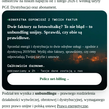
odbiorców na niskim napięciu od 1 lutego 2026 r. według taryfy
PGE Dystrybucja) oraz abonament.
KONKRETNA ODPOWIEDŹ Z TWOICH FAKTUR
Dwie faktury za fotowoltaikę? To nie błąd – to
unbundling unijny. Sprawdź, czy obie są
prawidłowe.
Sprzedaż energii i dystrybucja to dwie odrębne usługi – zgodnie z
dyrektywą 2019/944. Wyślij obie faktury, sprawdzimy, czy ceny
odpowiadają Twojej taryfie i umowie.
Całkowicie darmowe.
oddzwaniamy w 2h · Twoje dane zostają u nas
Policz net-billing
→
Podział ten wynika z
unbundlingu
– prawnego rozdzielenia
działalności wytwórczej, obrotowej i dystrybucyjnej, wymaganego
przez prawo unijne i polską ustawę
Prawo energetyczne
.