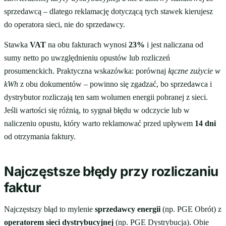
sprzedawcą – dlatego reklamację dotyczącą tych stawek kierujesz
do operatora sieci, nie do sprzedawcy.
Stawka
VAT
na obu fakturach wynosi
23%
i jest naliczana od
sumy netto po uwzględnieniu opustów lub rozliczeń
prosumenckich. Praktyczna wskazówka: porównaj
łączne zużycie w
kWh
z obu dokumentów – powinno się zgadzać, bo sprzedawca i
dystrybutor rozliczają ten sam wolumen energii pobranej z sieci.
Jeśli wartości się różnią, to sygnał błędu w odczycie lub w
naliczeniu opustu, który warto reklamować przed upływem
14 dni
od otrzymania faktury.
Najczęstsze błędy przy rozliczaniu
faktur
Najczęstszy błąd to mylenie
sprzedawcy energii
(np. PGE Obrót) z
operatorem sieci dystrybucyjnej
(np. PGE Dystrybucja). Obie