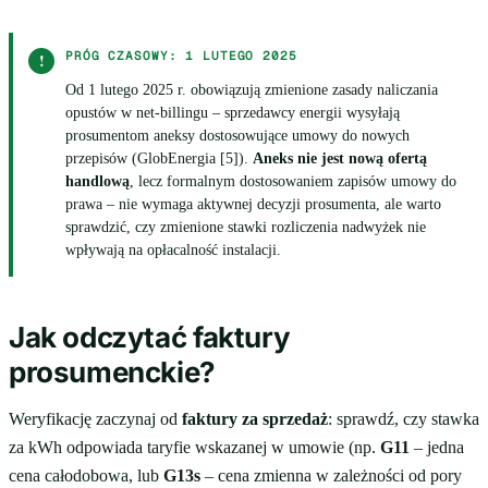
PRÓG CZASOWY: 1 LUTEGO 2025
!
Od 1 lutego 2025 r. obowiązują zmienione zasady naliczania
opustów w net-billingu – sprzedawcy energii wysyłają
prosumentom aneksy dostosowujące umowy do nowych
przepisów (GlobEnergia [5]).
Aneks nie jest nową ofertą
handlową
, lecz formalnym dostosowaniem zapisów umowy do
prawa – nie wymaga aktywnej decyzji prosumenta, ale warto
sprawdzić, czy zmienione stawki rozliczenia nadwyżek nie
wpływają na opłacalność instalacji.
Jak odczytać faktury
prosumenckie?
Weryfikację zaczynaj od
faktury za sprzedaż
: sprawdź, czy stawka
za kWh odpowiada taryfie wskazanej w umowie (np.
G11
– jedna
cena całodobowa, lub
G13s
– cena zmienna w zależności od pory