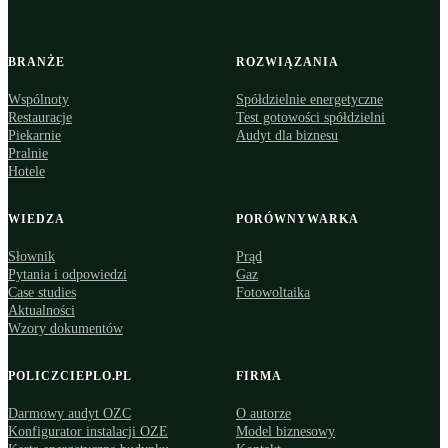
BRANŻE
ROZWIĄZANIA
Wspólnoty
Spółdzielnie energetyczne
Restauracje
Test gotowości spółdzielni
Piekarnie
Audyt dla biznesu
Pralnie
Hotele
WIEDZA
PORÓWNYWARKA
Słownik
Prąd
Pytania i odpowiedzi
Gaz
Case studies
Fotowoltaika
Aktualności
Wzory dokumentów
POLICZCIEPLO.PL
FIRMA
Darmowy audyt OZC
O autorze
Konfigurator instalacji OZE
Model biznesowy