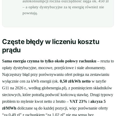
autokonsumpcji roczna oszczędność sięga ok. 450 zł
– a opłaty dystrybucyjne za tę energię również nie
powstają.
Częste błędy w liczeniu kosztu
prądu
Sama energia czynna to tylko około połowy rachunku
– reszta to
opłaty dystrybucyjne, mocowe, przejściowe i stałe abonamenty.
Najczęstszy błąd przy porównywaniu ofert polega na zestawianiu
wyłącznie cen za kWh energii (ok.
0,50 zł/kWh netto
w taryfie
G11 na 2026 r., według globenergia.pl), z pominięciem składników
sieciowych, które potrafią podwoić końcową stawkę. Drugi typowy
problem to mylenie kwot netto z brutto –
VAT 23%
i
akcyza 5
zł/MWh
doliczane są do każdej pozycji, więc porównanie oferty
“za 0,49 zł” z rachunkiem “za 1,02 zł” nie ma sensu bez