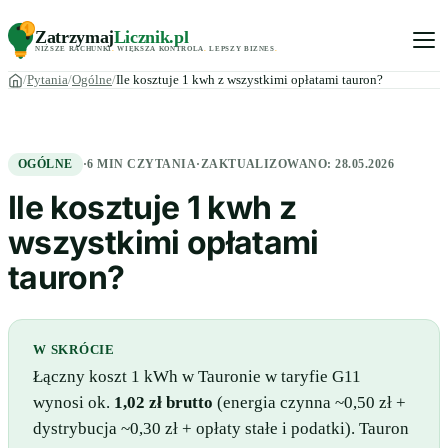
Zatrzymaj
Licznik
.pl
NIŻSZE RACHUNKI
.
WIĘKSZA KONTROLA
.
LEPSZY BIZNES
.
Pytania
Ogólne
Ile kosztuje 1 kwh z wszystkimi opłatami tauron?
OGÓLNE
·
6 MIN CZYTANIA
·
ZAKTUALIZOWANO:
28.05.2026
Ile kosztuje 1 kwh z
wszystkimi opłatami
tauron?
W SKRÓCIE
Łączny koszt 1 kWh w Tauronie w taryfie G11
wynosi ok.
1,02 zł brutto
(energia czynna ~0,50 zł +
dystrybucja ~0,30 zł + opłaty stałe i podatki). Tauron