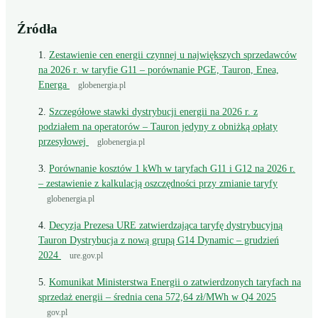
Źródła
Zestawienie cen energii czynnej u największych sprzedawców
na 2026 r. w taryfie G11 – porównanie PGE, Tauron, Enea,
Energa
globenergia.pl
Szczegółowe stawki dystrybucji energii na 2026 r. z
podziałem na operatorów – Tauron jedyny z obniżką opłaty
przesyłowej
globenergia.pl
Porównanie kosztów 1 kWh w taryfach G11 i G12 na 2026 r.
– zestawienie z kalkulacją oszczędności przy zmianie taryfy
globenergia.pl
Decyzja Prezesa URE zatwierdzająca taryfę dystrybucyjną
Tauron Dystrybucja z nową grupą G14 Dynamic – grudzień
2024
ure.gov.pl
Komunikat Ministerstwa Energii o zatwierdzonych taryfach na
sprzedaż energii – średnia cena 572,64 zł/MWh w Q4 2025
gov.pl