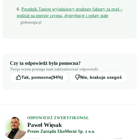
Poradnik Tauron wyjaśniający strukturę faktury za prąd –
podział na energię czynną, dystrybucję i opłaty stałe
globenergia.pl
Czy ta odpowiedź była pomocna?
Twoja ocena pomaga nam zaktualizować odpowiedź.
Tak, pomocna
(94%)
Nie, brakuje czegoś
ODPOWIEDŹ ZWERYFIKOWAŁ
Paweł Więsak
Prezes Zarządu EkoMocni Sp. z o.o.