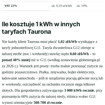
VAT 23%
ok. 0,19 zł/kWh
ok. 19%
Ile kosztuje 1 kWh w innych
taryfach Taurona
Nie każdy klient Taurona musi płacić
1,02 zł/kWh
wynikające z
taryfy jednostrefowej G11. Taryfa dwustrefowa G12 oferuje w
tańszej strefie (noc i weekendy) stawkę rzędu
0,60 zł/kWh
– to
ponad 40% mniej
niż w G11 (według zestawienia globenergia.pl
za 2026 r.). Warunek jest prosty: trzeba realnie przesunąć zużycie na
godziny pozaszczytowe. Pralka, zmywarka, bojler elektryczny,
ładowanie samochodu – jeśli te urządzenia pracują głównie nocą lub
w weekendy, oszczędność na rachunku rocznym sięga kilkuset
złotych. Dla gospodarstwa zużywającego
3 000 kWh rocznie
, przy
przesunięciu 60% zużycia do tańszej strefy, różnica wobec G11
wynosi orientacyjnie
500-700 zł rocznie
.