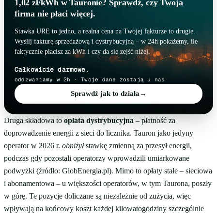
1,02 zł/kWh w Tauronie? Sprawdź, czy Twoja
firma nie płaci więcej.
Stawka URE to jedno, a realna cena na Twojej fakturze to drugie.
Wyślij fakturę sprzedażową i dystrybucyjną – w 24h pokażemy, ile
faktycznie płacisz za kWh i czy da się zejść niżej.
Całkowicie darmowe.
oddzwaniamy w 2h · Twoje dane zostają u nas
Sprawdź jak to działa
→
Druga składowa to
opłata dystrybucyjna
– płatność za
doprowadzenie energii z sieci do licznika. Tauron jako jedyny
operator w 2026 r.
obniżył
stawkę zmienną za przesył energii,
podczas gdy pozostali operatorzy wprowadzili umiarkowane
podwyżki (źródło: GlobEnergia.pl). Mimo to opłaty stałe – sieciowa
i abonamentowa – u większości operatorów, w tym Taurona, poszły
w górę. Te pozycje doliczane są niezależnie od zużycia, więc
wpływają na końcowy koszt każdej kilowatogodziny szczególnie