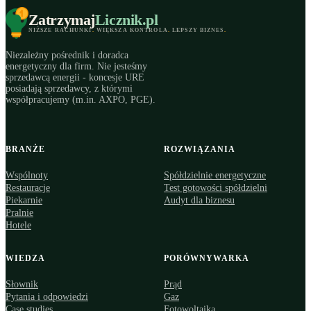
Zatrzymaj
Licznik
.pl
NIŻSZE RACHUNKI
.
WIĘKSZA KONTROLA
.
LEPSZY BIZNES
.
Niezależny pośrednik i doradca
energetyczny dla firm. Nie jesteśmy
sprzedawcą energii - koncesje URE
posiadają sprzedawcy, z którymi
współpracujemy (m.in. AXPO, PGE).
BRANŻE
ROZWIĄZANIA
Wspólnoty
Spółdzielnie energetyczne
Restauracje
Test gotowości spółdzielni
Piekarnie
Audyt dla biznesu
Pralnie
Hotele
WIEDZA
PORÓWNYWARKA
Słownik
Prąd
Pytania i odpowiedzi
Gaz
Case studies
Fotowoltaika