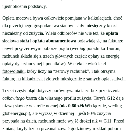
ujednolicenia podstawy.
Opłata mocowa bywa całkowicie pomijana w kalkulacjach, choć
dla przeciętnego gospodarstwa stanowi stały miesięczny koszt
niezależny od zużycia. Wielu odbiorców nie wie też, że
opłata
sieciowa stała
i
opłata abonamentowa
pojawiają się na fakturze
nawet przy zerowym poborze prądu (według poradnika Tauron,
rachunek składa się z trzech głównych części: opłaty za energię,
opłaty dystrybucyjnej i podatków). W efekcie właściciel
fotowoltaiki
, który liczy na “zerowy rachunek”, i tak otrzyma
fakturę na kilkadziesiąt złotych miesięcznie z samych opłat stałych.
Trzeci częsty błąd dotyczy porównywania taryf bez przeliczenia
całkowitego kosztu
dla własnego profilu zużycia. Taryfa G12 daje
niższą stawkę w strefie nocnej (
ok. 0,60 zł/kWh
łącznie, według
globenergia.pl), ale wyższą w dziennej – jeśli 80% zużycia
przypada na dzień, rachunek może wyjść drożej niż w G11. Przed
zmianą taryfy trzeba przeanalizować godzinowy rozkład poboru