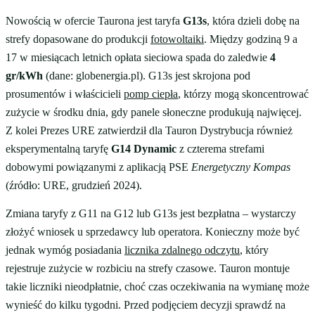
Nowością w ofercie Taurona jest taryfa
G13s
, która dzieli dobę na
strefy dopasowane do produkcji
fotowoltaiki
. Między godziną 9 a
17 w miesiącach letnich opłata sieciowa spada do zaledwie
4
gr/kWh
(dane: globenergia.pl). G13s jest skrojona pod
prosumentów i właścicieli
pomp ciepła
, którzy mogą skoncentrować
zużycie w środku dnia, gdy panele słoneczne produkują najwięcej.
Z kolei Prezes URE zatwierdził dla Tauron Dystrybucja również
eksperymentalną taryfę
G14 Dynamic
z czterema strefami
dobowymi powiązanymi z aplikacją PSE
Energetyczny Kompas
(źródło: URE, grudzień 2024).
Zmiana taryfy z G11 na G12 lub G13s jest bezpłatna – wystarczy
złożyć wniosek u sprzedawcy lub operatora. Konieczny może być
jednak wymóg posiadania
licznika zdalnego odczytu
, który
rejestruje zużycie w rozbiciu na strefy czasowe. Tauron montuje
takie liczniki nieodpłatnie, choć czas oczekiwania na wymianę może
wynieść do kilku tygodni. Przed podjęciem decyzji sprawdź na