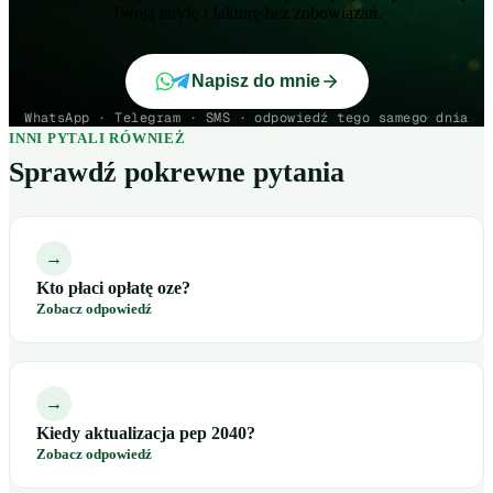
Twoją taryfę i fakturę bez zobowiązań.
Napisz do mnie
WhatsApp · Telegram · SMS · odpowiedź tego samego dnia
INNI PYTALI RÓWNIEŻ
Sprawdź pokrewne pytania
→
Kto płaci opłatę oze?
Zobacz odpowiedź
→
Kiedy aktualizacja pep 2040?
Zobacz odpowiedź