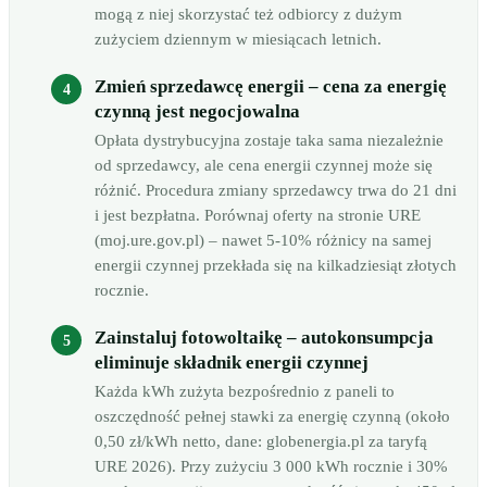
mogą z niej skorzystać też odbiorcy z dużym
zużyciem dziennym w miesiącach letnich.
Zmień sprzedawcę energii – cena za energię
czynną jest negocjowalna
Opłata dystrybucyjna zostaje taka sama niezależnie
od sprzedawcy, ale cena energii czynnej może się
różnić. Procedura zmiany sprzedawcy trwa do 21 dni
i jest bezpłatna. Porównaj oferty na stronie URE
(moj.ure.gov.pl) – nawet 5-10% różnicy na samej
energii czynnej przekłada się na kilkadziesiąt złotych
rocznie.
Zainstaluj fotowoltaikę – autokonsumpcja
eliminuje składnik energii czynnej
Każda kWh zużyta bezpośrednio z paneli to
oszczędność pełnej stawki za energię czynną (około
0,50 zł/kWh netto, dane: globenergia.pl za taryfą
URE 2026). Przy zużyciu 3 000 kWh rocznie i 30%