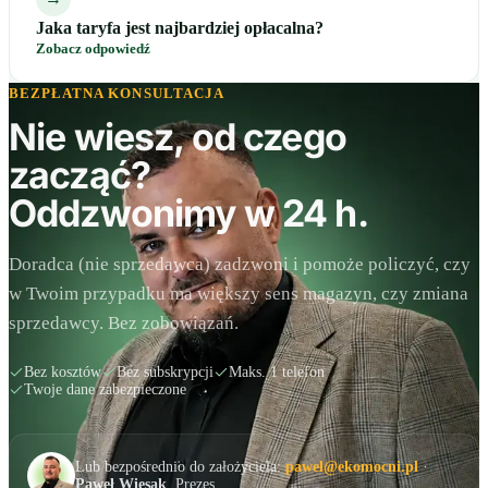
Jaka taryfa jest najbardziej opłacalna?
Zobacz odpowiedź
BEZPŁATNA KONSULTACJA
Nie wiesz, od czego
zacząć?
Oddzwonimy w 24 h.
Doradca (nie sprzedawca) zadzwoni i pomoże policzyć, czy
w Twoim przypadku ma większy sens magazyn, czy zmiana
sprzedawcy. Bez zobowiązań.
Bez kosztów
Bez subskrypcji
Maks. 1 telefon
Twoje dane zabezpieczone
Lub bezpośrednio do założyciela:
pawel@ekomocni.pl
·
Paweł Więsak
, Prezes