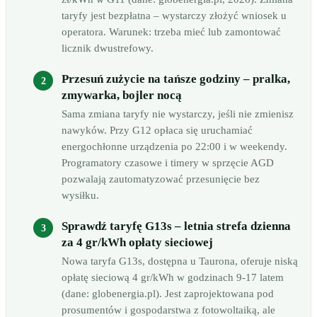
taryfy jest bezpłatna – wystarczy złożyć wniosek u
operatora. Warunek: trzeba mieć lub zamontować
licznik dwustrefowy.
Przesuń zużycie na tańsze godziny – pralka,
zmywarka, bojler nocą
Sama zmiana taryfy nie wystarczy, jeśli nie zmienisz
nawyków. Przy G12 opłaca się uruchamiać
energochłonne urządzenia po 22:00 i w weekendy.
Programatory czasowe i timery w sprzęcie AGD
pozwalają zautomatyzować przesunięcie bez
wysiłku.
Sprawdź taryfę G13s – letnia strefa dzienna
za 4 gr/kWh opłaty sieciowej
Nowa taryfa G13s, dostępna u Taurona, oferuje niską
opłatę sieciową 4 gr/kWh w godzinach 9-17 latem
(dane: globenergia.pl). Jest zaprojektowana pod
prosumentów i gospodarstwa z fotowoltaiką, ale