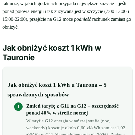
fakturze, w jakich godzinach przypada największe zużycie – jeśli
ponad połowa energii i tak zużywana jest w szczycie (7:00-13:00 i
15:00-22:00), przejście na G12 może
podnieść
rachunek zamiast go
obniżyć.
Jak obniżyć koszt 1 kWh w
Tauronie
Jak obniżyć koszt 1 kWh u Taurona – 5
sprawdzonych sposobów
Zmień taryfę z G11 na G12 – oszczędność
ponad 40% w strefie nocnej
W taryfie G12 energia w tańszej strefie (noc,
weekendy) kosztuje około 0,60 zł/kWh zamiast 1,02
zł/kWh w G11 (dane: globenergia.pl, 2026). Zmiana