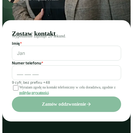
Zostaw kontakt
Wypełnienie zajmuje 20 sekund.
Imię
*
Numer telefonu
*
9 cyfr, bez prefixu +48
Wyrażam zgodę na kontakt telefoniczny w celu doradztwa, zgodnie z
polityką prywatności
.
Zamów oddzwonienie