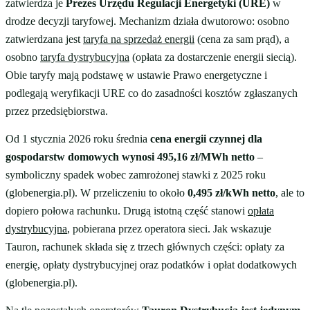
zatwierdza je
Prezes Urzędu Regulacji Energetyki (URE)
w
drodze decyzji taryfowej. Mechanizm działa dwutorowo: osobno
zatwierdzana jest
taryfa na sprzedaż energii
(cena za sam prąd), a
osobno
taryfa dystrybucyjna
(opłata za dostarczenie energii siecią).
Obie taryfy mają podstawę w ustawie Prawo energetyczne i
podlegają weryfikacji URE co do zasadności kosztów zgłaszanych
przez przedsiębiorstwa.
Od 1 stycznia 2026 roku średnia
cena energii czynnej dla
gospodarstw domowych wynosi 495,16 zł/MWh netto
–
symboliczny spadek wobec zamrożonej stawki z 2025 roku
(globenergia.pl). W przeliczeniu to około
0,495 zł/kWh netto
, ale to
dopiero połowa rachunku. Drugą istotną część stanowi
opłata
dystrybucyjna
, pobierana przez operatora sieci. Jak wskazuje
Tauron, rachunek składa się z trzech głównych części: opłaty za
energię, opłaty dystrybucyjnej oraz podatków i opłat dodatkowych
(globenergia.pl).