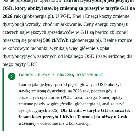
Na tle pozostałych operatorów
Tauron Dystrybucja jest jedynym
OSD, który obniżył stawkę zmienną za przesył w taryfie G11 na
2026 rok
(globenergia.pl). U PGE, Enei i Energi koszty zmienne
dystrybucji wzrosły, choć umiarkowanie. Ceny energii czynnej u
czterech największych sprzedawców w G11 są bardzo zbliżone i
mieszczą się poniżej
500 zł/MWh
(globenergia.pl). Realne różnice
w końcowym rachunku wynikają więc głównie z opłat
dystrybucyjnych, zależnych od lokalnego OSD i zatwierdzonej dla
niego taryfy URE.
TAURON JEDYNY Z OBNIŻKĄ DYSTRYBUCJI
!
Tauron jako jedyny spośród pięciu głównych OSD obniżył
stawkę zmienną dystrybucji na 2026 rok, podczas gdy u
pozostałych operatorów (PGE, Enea, Energa, Stoen) opłaty
zmienne poszły w górę (źródło: globenergia.pl, analiza taryf
dystrybucyjnych 2026).
Dla klienta w taryfie G11 oznacza to,
że sam koszt przesyłu 1 kWh u Taurona jest niższy niż rok
wcześniej
– odwrotnie niż u konkurencji.