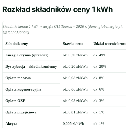
Rozkład składników ceny 1 kWh
Składniki kosztu 1 kWh w taryfie G11 Tauron – 2026 r. (dane: globenergia.pl,
URE 2025/2026)
Składnik ceny
Stawka netto
Udział w cenie brutto
Energia czynna (sprzedaż)
ok. 0,50 zł/kWh
ok. 49%
Dystrybucja – składnik zmienny
ok. 0,20 zł/kWh
ok. 20%
Opłata mocowa
ok. 0,08 zł/kWh
ok. 8%
Opłata kogeneracyjna
ok. 0,06 zł/kWh
ok. 6%
Opłata OZE
ok. 0,03 zł/kWh
ok. 3%
Opłata przejściowa
ok. 0,01 zł/kWh
ok. 1%
Akcyza
0,005 zł/kWh
ok. 1%