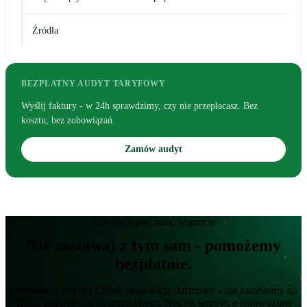
Źródła
BEZPŁATNY AUDYT TARYFOWY
Wyślij faktury - w 24h sprawdzimy, czy nie przepłacasz. Bez
kosztu, bez zobowiązań.
Zamów audyt
Zawsze lepiej mieć wsparcie
Nie zostawaj z tym sam - pomożemy
bezpłatnie.
Doradztwo jest dla Ciebie całkowicie darmowe - nie zarabiamy na
Tobie, prowizję płaci sprzedawca. Napisz wprost, a sprawdzimy