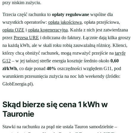
przy niskim zużyciu.
Trzecia część rachunku to
opłaty regulowane
wspólne dla
wszystkich operatorów:
opłata jakościowa
, opłata przejściowa,
opłata OZE
i
opłata kogeneracyjna
. Każda z nich jest zatwierdzana
przez
Prezesa URE
i doliczana do faktury. Łącznie dają kilka groszy
na każdą kWh, ale w skali roku robią zauważalną różnicę. Klienci,
którzy chcą obniżyć rachunek, mogą rozważyć przejście na
taryfę
G12
– w jej tańszej strefie energia kosztuje średnio około
0,60
zł/kWh
, co daje ponad
40%
oszczędności względem G11, pod
warunkiem przesunięcia zużycia na noc lub weekendy (źródło:
GlobEnergia.pl).
Skąd bierze się cena 1 kWh w
Tauronie
Stawki na rachunku za prąd nie ustala Tauron samodzielnie –