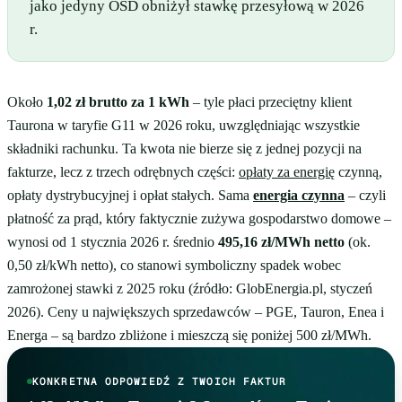
jako jedyny OSD obniżył stawkę przesyłową w 2026
r.
Około
1,02 zł brutto za 1 kWh
– tyle płaci przeciętny klient
Taurona w taryfie G11 w 2026 roku, uwzględniając wszystkie
składniki rachunku. Ta kwota nie bierze się z jednej pozycji na
fakturze, lecz z trzech odrębnych części:
opłaty za energię
czynną,
opłaty dystrybucyjnej i opłat stałych. Sama
energia czynna
– czyli
płatność za prąd, który faktycznie zużywa gospodarstwo domowe –
wynosi od 1 stycznia 2026 r. średnio
495,16 zł/MWh netto
(ok.
0,50 zł/kWh netto), co stanowi symboliczny spadek wobec
zamrożonej stawki z 2025 roku (źródło: GlobEnergia.pl, styczeń
2026). Ceny u największych sprzedawców – PGE, Tauron, Enea i
Energa – są bardzo zbliżone i mieszczą się poniżej 500 zł/MWh.
KONKRETNA ODPOWIEDŹ Z TWOICH FAKTUR