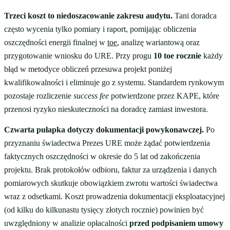
Trzeci koszt to niedoszacowanie zakresu audytu.
Tani doradca
często wycenia tylko pomiary i raport, pomijając obliczenia
oszczędności energii finalnej w
toe
, analizę wariantową oraz
przygotowanie wniosku do URE. Przy progu
10 toe rocznie
każdy
błąd w metodyce obliczeń przesuwa projekt poniżej
kwalifikowalności i eliminuje go z systemu. Standardem rynkowym
pozostaje rozliczenie
success fee
potwierdzone przez KAPE, które
przenosi ryzyko nieskuteczności na doradcę zamiast inwestora.
Czwarta pułapka dotyczy dokumentacji powykonawczej.
Po
przyznaniu świadectwa Prezes URE może żądać potwierdzenia
faktycznych oszczędności w okresie do 5 lat od zakończenia
projektu. Brak protokołów odbioru, faktur za urządzenia i danych
pomiarowych skutkuje obowiązkiem zwrotu wartości świadectwa
wraz z odsetkami. Koszt prowadzenia dokumentacji eksploatacyjnej
(od kilku do kilkunastu tysięcy złotych rocznie) powinien być
uwzględniony w analizie opłacalności
przed podpisaniem umowy