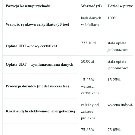
Pozycja kosztu/przychodu
Wartość (zł)
Udział w przych
brak danych
100%
Wartość rynkowa certyfikatu (50 toe)
w źródłach
233,10 zł
stała opłata
Opłata UDT – nowy certyfikat
jednorazowa
50,00 zł
stała opłata
Opłata UDT – wymiana/zmiana danych
jednorazowa
15-25%
15-25%
Prowizja doradcy (model success fee)
wartości
certyfikatu
zależny od
wycena indywid
Koszt audytu efektywności energetycznej
zakresu
projektu
75-85%
75-85%