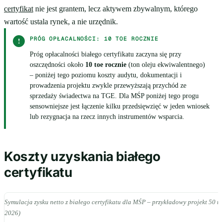
certyfikat
nie jest grantem, lecz aktywem zbywalnym, którego
wartość ustala rynek, a nie urzędnik.
PRÓG OPŁACALNOŚCI: 10 TOE ROCZNIE
!
Próg opłacalności białego certyfikatu zaczyna się przy
oszczędności około
10 toe rocznie
(ton oleju ekwiwalentnego)
– poniżej tego poziomu koszty audytu, dokumentacji i
prowadzenia projektu zwykle przewyższają przychód ze
sprzedaży świadectwa na TGE. Dla MŚP poniżej tego progu
sensowniejsze jest łączenie kilku przedsięwzięć w jeden wniosek
lub rezygnacja na rzecz innych instrumentów wsparcia.
Koszty uzyskania białego
certyfikatu
Symulacja zysku netto z białego certyfikatu dla MŚP – przykładowy projekt 50 t
2026)