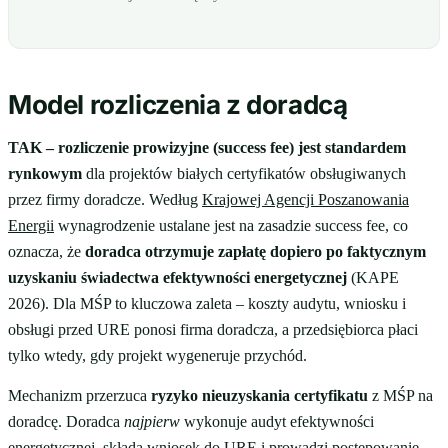
Model rozliczenia z doradcą
TAK – rozliczenie prowizyjne (success fee) jest standardem
rynkowym
dla projektów białych certyfikatów obsługiwanych
przez firmy doradcze. Według
Krajowej Agencji Poszanowania
Energii
wynagrodzenie ustalane jest na zasadzie success fee, co
oznacza, że
doradca otrzymuje zapłatę dopiero po faktycznym
uzyskaniu świadectwa efektywności energetycznej
(KAPE
2026). Dla MŚP to kluczowa zaleta – koszty audytu, wniosku i
obsługi przed URE ponosi firma doradcza, a przedsiębiorca płaci
tylko wtedy, gdy projekt wygeneruje przychód.
Mechanizm przerzuca
ryzyko nieuzyskania certyfikatu
z MŚP na
doradcę. Doradca
najpierw
wykonuje audyt efektywności
energetycznej, składa wniosek do
URE
i prowadzi postępowanie –