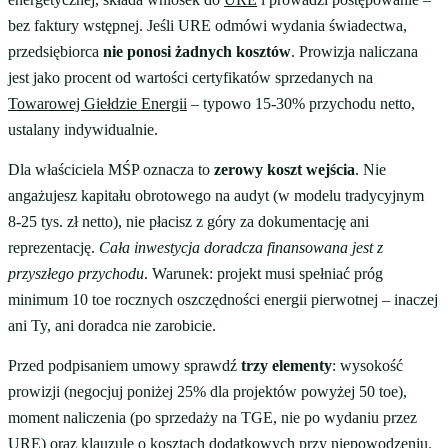
bez faktury wstępnej. Jeśli URE odmówi wydania świadectwa,
przedsiębiorca
nie ponosi żadnych kosztów
. Prowizja naliczana
jest jako procent od wartości certyfikatów sprzedanych na
Towarowej Giełdzie Energii
– typowo 15-30% przychodu netto,
ustalany indywidualnie.
Dla właściciela MŚP oznacza to
zerowy koszt wejścia
. Nie
angażujesz kapitału obrotowego na audyt (w modelu tradycyjnym
8-25 tys. zł netto), nie płacisz z góry za dokumentację ani
reprezentację.
Cała inwestycja doradcza finansowana jest z
przyszłego przychodu
. Warunek: projekt musi spełniać próg
minimum 10 toe rocznych oszczędności energii pierwotnej – inaczej
ani Ty, ani doradca nie zarobicie.
Przed podpisaniem umowy sprawdź
trzy elementy
: wysokość
prowizji (negocjuj poniżej 25% dla projektów powyżej 50 toe),
moment naliczenia (po sprzedaży na TGE, nie po wydaniu przez
URE) oraz klauzulę o kosztach dodatkowych przy niepowodzeniu.