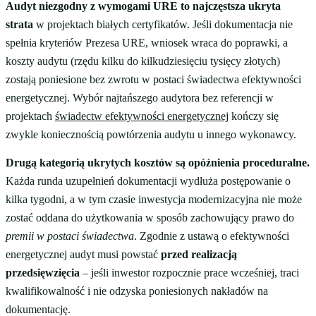
Audyt niezgodny z wymogami URE to najczęstsza ukryta
strata
w projektach białych certyfikatów. Jeśli dokumentacja nie
spełnia kryteriów Prezesa URE, wniosek wraca do poprawki, a
koszty audytu (rzędu kilku do kilkudziesięciu tysięcy złotych)
zostają poniesione bez zwrotu w postaci świadectwa efektywności
energetycznej. Wybór najtańszego audytora bez referencji w
projektach
świadectw efektywności energetycznej
kończy się
zwykle koniecznością powtórzenia audytu u innego wykonawcy.
Drugą kategorią ukrytych kosztów są opóźnienia proceduralne.
Każda runda uzupełnień dokumentacji wydłuża postępowanie o
kilka tygodni, a w tym czasie inwestycja modernizacyjna nie może
zostać oddana do użytkowania w sposób zachowujący prawo do
premii w postaci świadectwa
. Zgodnie z ustawą o efektywności
energetycznej audyt musi powstać
przed realizacją
przedsięwzięcia
– jeśli inwestor rozpocznie prace wcześniej, traci
kwalifikowalność i nie odzyska poniesionych nakładów na
dokumentację.