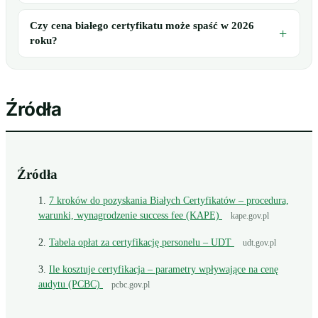
Czy cena białego certyfikatu może spaść w 2026
roku?
Źródła
Źródła
7 kroków do pozyskania Białych Certyfikatów – procedura,
warunki, wynagrodzenie success fee (KAPE)
kape.gov.pl
Tabela opłat za certyfikację personelu – UDT
udt.gov.pl
Ile kosztuje certyfikacja – parametry wpływające na cenę
audytu (PCBC)
pcbc.gov.pl