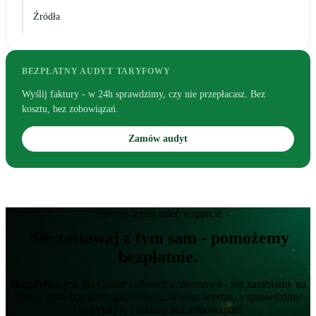
Źródła
BEZPŁATNY AUDYT TARYFOWY
Wyślij faktury - w 24h sprawdzimy, czy nie przepłacasz. Bez
kosztu, bez zobowiązań.
Zamów audyt
Zawsze lepiej mieć wsparcie
Nie zostawaj z tym sam - pomożemy
bezpłatnie.
Doradztwo jest dla Ciebie całkowicie darmowe - nie zarabiamy na
Tobie, prowizję płaci sprzedawca. Napisz wprost, a sprawdzimy
Twoją taryfę i fakturę bez zobowiązań.