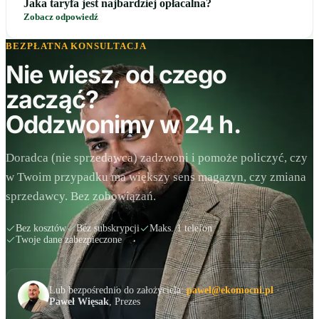
Jaka taryfa jest najbardziej opłacalna?
Zobacz odpowiedź
BEZPŁATNA KONSULTACJA
Nie wiesz, od czego
zacząć?
Oddzwonimy w 24 h.
Doradca (nie sprzedawca) zadzwoni i pomoże policzyć, czy
w Twoim przypadku ma większy sens magazyn, czy zmiana
sprzedawcy. Bez zobowiązań.
Bez kosztów
Bez subskrypcji
Maks. 1 telefon
Twoje dane zabezpieczone
Lub bezpośrednio do założyciela:
pawel@ekomocni.pl
·
Paweł Więsak
, Prezes