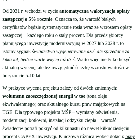
Od 2031 r. wchodzi w życie
automatyczna waloryzacja opłaty
zastępczej o 5% rocznie
. Oznacza to, że wartość białych
certyfikatów będzie systematycznie rosła wraz ze wzrostem opłaty
zastępczej – każdego roku o stały procent. Dla przedsiębiorcy
planującego inwestycję modernizacyjną w 2027 lub 2028 r. to
istotny sygnał:
świadectwo wygenerowane dziś, ale sprzedane za
kilka lat, będzie warte więcej niż dziś
. Warto więc nie tylko liczyć
aktualną wycenę, ale też uwzględnić ścieżkę wzrostu wartości w
horyzoncie 5-10 lat.
W praktyce wycena projektu zależy od dwóch zmiennych:
wolumenu zaoszczędzonej energii w toe
(tona oleju
ekwiwalentnego) oraz aktualnego kursu praw majątkowych na
TGE. Dla typowego projektu MŚP – wymiany oświetlenia,
modernizacji kotłowni, instalacji odzysku ciepła – wartość
świadectw potrafi pokryć od kilkunastu do nawet kilkudziesięciu
procent CAPEX inwestycji. Kluczowa różnica wobec dotacji:
biały