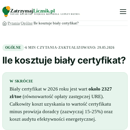
Zatrzymaj
Licznik
.pl
NIŻSZE RACHUNKI
.
WIĘKSZA KONTROLA
.
LEPSZY BIZNES
.
Pytania
Ogólne
Ile kosztuje biały certyfikat?
OGÓLNE
·
6 MIN CZYTANIA
·
ZAKTUALIZOWANO:
29.05.2026
Ile kosztuje biały certyfikat?
W SKRÓCIE
Biały certyfikat w 2026 roku jest wart
około 2327
zł/toe
(równowartość opłaty zastępczej URE).
Całkowity koszt uzyskania to wartość certyfikatu
minus prowizja doradcy (zazwyczaj 15-25%) oraz
koszt audytu efektywności energetycznej.