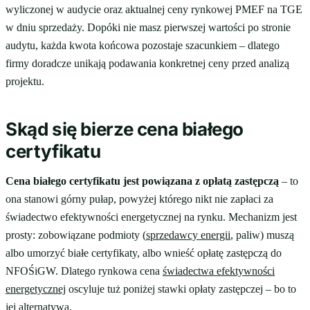
wyliczonej w audycie oraz aktualnej ceny rynkowej PMEF na TGE
w dniu sprzedaży. Dopóki nie masz pierwszej wartości po stronie
audytu, każda kwota końcowa pozostaje szacunkiem – dlatego
firmy doradcze unikają podawania konkretnej ceny przed analizą
projektu.
Skąd się bierze cena białego
certyfikatu
Cena białego certyfikatu jest powiązana z opłatą zastępczą
– to
ona stanowi górny pułap, powyżej którego nikt nie zapłaci za
świadectwo efektywności energetycznej na rynku. Mechanizm jest
prosty: zobowiązane podmioty (
sprzedawcy energii
, paliw) muszą
albo umorzyć białe certyfikaty, albo wnieść opłatę zastępczą do
NFOŚiGW. Dlatego rynkowa cena
świadectwa efektywności
energetycznej
oscyluje tuż poniżej stawki opłaty zastępczej – bo to
jej alternatywa.