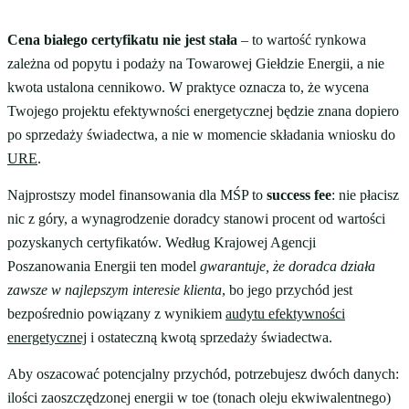
Cena białego certyfikatu nie jest stała
– to wartość rynkowa
zależna od popytu i podaży na Towarowej Giełdzie Energii, a nie
kwota ustalona cennikowo. W praktyce oznacza to, że wycena
Twojego projektu efektywności energetycznej będzie znana dopiero
po sprzedaży świadectwa, a nie w momencie składania wniosku do
URE
.
Najprostszy model finansowania dla MŚP to
success fee
: nie płacisz
nic z góry, a wynagrodzenie doradcy stanowi procent od wartości
pozyskanych certyfikatów. Według Krajowej Agencji
Poszanowania Energii ten model
gwarantuje, że doradca działa
zawsze w najlepszym interesie klienta
, bo jego przychód jest
bezpośrednio powiązany z wynikiem
audytu efektywności
energetycznej
i ostateczną kwotą sprzedaży świadectwa.
Aby oszacować potencjalny przychód, potrzebujesz dwóch danych:
ilości zaoszczędzonej energii w toe (tonach oleju ekwiwalentnego)