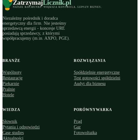
Zatrzymaj
Licznik
.pl
NIŻSZE RACHUNKI
.
WIĘKSZA KONTROLA
.
LEPSZY BIZNES
.
Niezależny pośrednik i doradca
energetyczny dla firm. Nie jesteśmy
sprzedawcą energii - koncesje URE
posiadają sprzedawcy, z którymi
współpracujemy (m.in. AXPO, PGE).
BRANŻE
ROZWIĄZANIA
Wspólnoty
Spółdzielnie energetyczne
Restauracje
Test gotowości spółdzielni
Piekarnie
Audyt dla biznesu
Pralnie
Hotele
WIEDZA
PORÓWNYWARKA
Słownik
Prąd
Pytania i odpowiedzi
Gaz
Case studies
Fotowoltaika
Aktualności