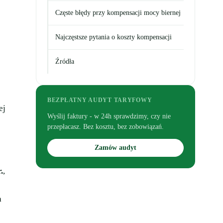
Częste błędy przy kompensacji mocy biernej
Najczęstsze pytania o koszty kompensacji
Źródła
BEZPŁATNY AUDYT TARYFOWY
ej
Wyślij faktury - w 24h sprawdzimy, czy nie
przepłacasz. Bez kosztu, bez zobowiązań.
Zamów audyt
.
,
a