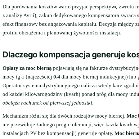
Dla porównania kosztów warto przyjąć perspektywę zwrotu in
z analizy Avrii), zakup dedykowanego kompensatora zwraca 
efekt finansowy bez angażowania kapitału. Decyzja między 
profilu obciążenia i planowanej żywotności instalacji.
Dlaczego kompensacja generuje ko
Opłaty za moc bierną
pojawiają się na fakturze dystrybucy
mocy tg φ (najczęściej
0,4
dla mocy biernej indukcyjnej) lub
Operator systemu dystrybucyjnego nalicza wtedy karę zgodnie
od każdej kilowarogodziny (kvarh) ponad próg dla mocy indu
obciąża rachunek od pierwszej jednostki
.
Mechanizm różni się dla dwóch rodzajów mocy biernej.
Moc 
nie przewiduje żadnego progu tolerancji, więc każda kvarh 
instalacjach PV bez kompensacji) generuje opłatę.
Moc biern