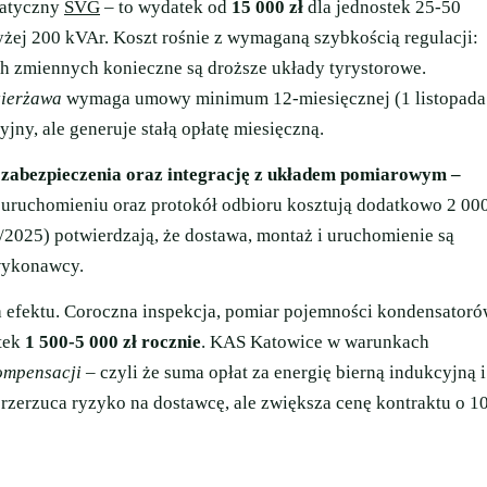
tatyczny
SVG
– to wydatek od
15 000 zł
dla jednostek 25-50
ej 200 kVAr. Koszt rośnie z wymaganą szybkością regulacji:
ch zmiennych konieczne są droższe układy tyrystorowe.
zierżawa
wymaga umowy minimum 12-miesięcznej (1 listopada
jny, ale generuje stałą opłatę miesięczną.
 zabezpieczenia oraz integrację z układem pomiarowym –
 uruchomieniu oraz protokół odbioru kosztują dodatkowo 2 00
2025) potwierdzają, że dostawa, montaż i uruchomienie są
 wykonawcy.
ia efektu. Coroczna inspekcja, pomiar pojemności kondensator
atek
1 500-5 000 zł rocznie
. KAS Katowice w warunkach
ompensacji
– czyli że suma opłat za energię bierną indukcyjną i
zerzuca ryzyko na dostawcę, ale zwiększa cenę kontraktu o 1