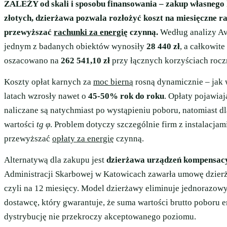
ZALEŻY od skali i sposobu finansowania – zakup własnego
złotych
, dzierżawa pozwala rozłożyć koszt na miesięczne ra
przewyższać
rachunki za energię
czynną
.
Według analizy Av
jednym z badanych obiektów wynosiły
28 440 zł
, a całkowit
oszacowano na
262 541,10 zł
przy łącznych korzyściach roc
Koszty opłat karnych za
moc bierną
rosną dynamicznie – jak w
latach wzrosły nawet o
45-50% rok do roku
. Opłaty pojawia
naliczane są natychmiast po wystąpieniu poboru, natomiast d
wartości
tg φ
. Problem dotyczy szczególnie firm z instalacjam
przewyższać
opłaty za energię
czynną.
Alternatywą dla zakupu jest
dzierżawa urządzeń kompensac
Administracji Skarbowej w Katowicach zawarła umowę dzier
czyli na 12 miesięcy. Model dzierżawy eliminuje jednorazowy
dostawcę, który gwarantuje, że suma wartości brutto poboru e
dystrybucję nie przekroczy akceptowanego poziomu.