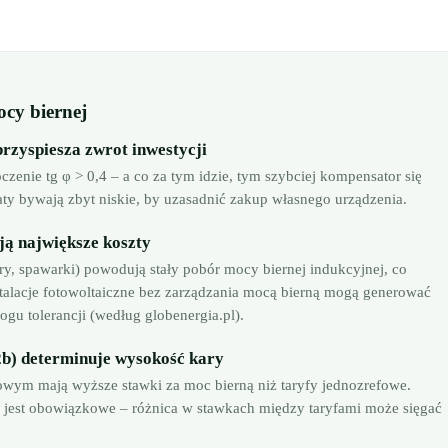
ocy biernej
zyspiesza zwrot inwestycji
enie tg φ > 0,4 – a co za tym idzie, tym szybciej kompensator się
ty bywają zbyt niskie, by uzasadnić zakup własnego urządzenia.
ują największe koszty
ory, spawarki) powodują stały pobór mocy biernej indukcyjnej, co
stalacje fotowoltaiczne bez zarządzania mocą bierną mogą generować
ogu tolerancji (według globenergia.pl).
2b) determinuje wysokość kary
wym mają wyższe stawki za moc bierną niż taryfy jednozrefowe.
I jest obowiązkowe – różnica w stawkach między taryfami może sięgać