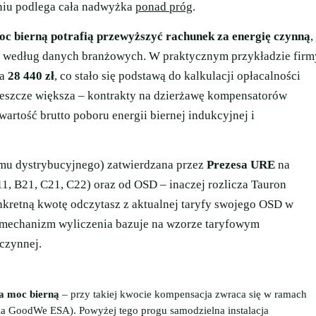
zeniu podlega cała nadwyżka
ponad próg
.
oc bierną potrafią przewyższyć rachunek za energię czynną
,
według danych branżowych. W praktycznym przykładzie firm
ła
28 440 zł
, co stało się podstawą do kalkulacji opłacalności
 jeszcze większa – kontrakty na dzierżawę kompensatorów
wartość brutto poboru energii biernej indukcyjnej i
emu dystrybucyjnego) zatwierdzana przez
Prezesa URE
na
11, B21, C21, C22) oraz od OSD – inaczej rozlicza Tauron
nkretną kwotę odczytasz z aktualnej taryfy swojego OSD w
 mechanizm wyliczenia bazuje na wzorze taryfowym
czynnej.
za moc bierną
– przy takiej kwocie kompensacja zwraca się w ramach
 dla GoodWe ESA). Powyżej tego progu samodzielna instalacja