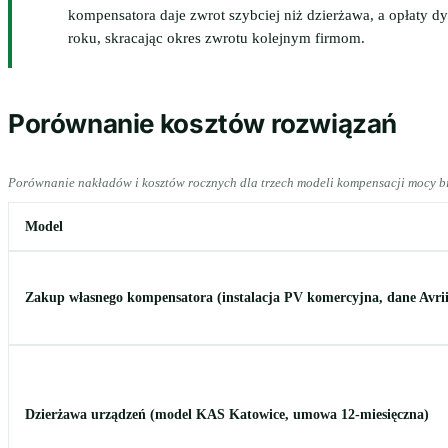
kompensatora daje zwrot szybciej niż dzierżawa, a opłaty d
roku, skracając okres zwrotu kolejnym firmom.
Porównanie kosztów rozwiązań
Porównanie nakładów i kosztów rocznych dla trzech modeli kompensacji mocy bi
Model
Zakup własnego kompensatora (instalacja PV komercyjna, dane Avrii
Dzierżawa urządzeń (model KAS Katowice, umowa 12-miesięczna)