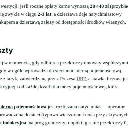
westycji: jeśli roczne opłaty karne wynoszą
28 440 zł
(przykła
się zwykle w ciągu
2-3 lat
, a dzierżawa daje natychmiastowy
zakupem a dzierżawą zależy od dostępności środków własnych,
szty
jnej w momencie, gdy odbiorca przekroczy umowny współczynn
 gdy w ogóle wprowadza do sieci moc bierną pojemnościową.
 z taryfą zatwierdzaną przez Prezesa
URE
, a stawka liczona je
kcyjnej i od każdej kvarh dla mocy pojemnościowej, która
bierna
pojemnościowa
jest rozliczana natychmiast – operator
wprowadzona do sieci (typowo wieczorem i nocą przy aktywnyc
a indukcyjna
ma próg graniczny: dopóki tg φ nie przekroczy 0,