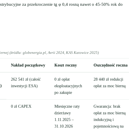
ystrybucyjne za przekroczenie tg φ 0,4 rosną nawet o 45-50% rok do
ernej (źródła: globenergia.pl, Avrii 2024, KAS Katowice 2025)
Nakład początkowy
Koszt roczny
Oszczędność roczna
262 541 zł (całość
0 zł opłat
28 440 zł redukcji
)
inwestycji ESA)
eksploatacyjnych
opłat za moc bierną
po zakupie
0 zł CAPEX
Miesięczne raty
Gwarancja: brak
dzierżawy
opłat za moc bierną
1.11.2025 –
indukcyjną i
31.10.2026
pojemnościową na