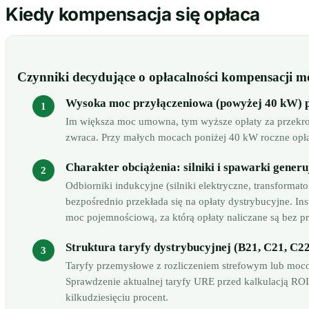
Kiedy kompensacja się opłaca
Czynniki decydujące o opłacalności kompensacji m
Wysoka moc przyłączeniowa (powyżej 40 kW) pr
Im większa moc umowna, tym wyższe opłaty za przekrocz
zwraca. Przy małych mocach poniżej 40 kW roczne opła
Charakter obciążenia: silniki i spawarki gener
Odbiorniki indukcyjne (silniki elektryczne, transformat
bezpośrednio przekłada się na opłaty dystrybucyjne. In
moc pojemnościową, za którą opłaty naliczane są bez pr
Struktura taryfy dystrybucyjnej (B21, C21, C2
Taryfy przemysłowe z rozliczeniem strefowym lub moco
Sprawdzenie aktualnej taryfy URE przed kalkulacją RO
kilkudziesięciu procent.