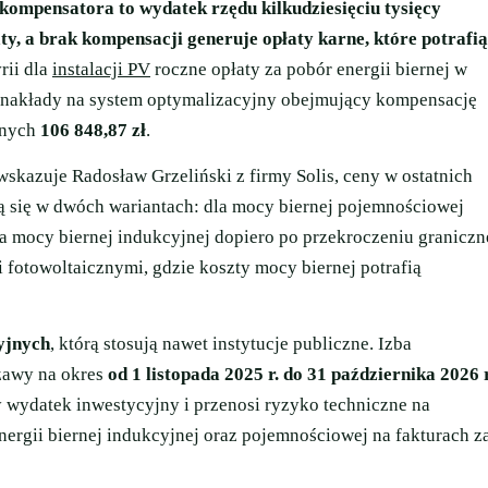
 kompensatora to wydatek rzędu
kilkudziesięciu tysięcy
ty, a brak kompensacji generuje opłaty karne, które potrafią
rii dla
instalacji PV
roczne opłaty za pobór energii biernej w
e nakłady na system optymalizacyjny obejmujący kompensację
znych
106 848,87 zł
.
skazuje Radosław Grzeliński z firmy Solis, ceny w ostatnich
ją się w dwóch wariantach: dla mocy biernej pojemnościowej
la mocy biernej indukcyjnej dopiero po przekroczeniu graniczn
i fotowoltaicznymi, gdzie koszty mocy biernej potrafią
yjnych
, którą stosują nawet instytucje publiczne. Izba
żawy na okres
od 1 listopada 2025 r. do 31 października 2026 r
 wydatek inwestycyjny i przenosi ryzyko techniczne na
nergii biernej indukcyjnej oraz pojemnościowej na fakturach z