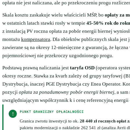
opłata nie jest naliczana, ale po przekroczeniu progu rozlic
Skala kosztu zaskakuje wielu właścicieli MŚP, bo
opłaty za m
w ostatnich latach stawki rosły w tempie
45-50% rok do roku
z instalacją PV roczna opłata za pobór energii biernej wynios
montażu
kompensatora
. Dla obiektów publicznych skala jest
zawierane są na okresy 12-miesięczne z gwarancją, że łączna 
pojemnościowej nie przekroczy uzgodnionego progu.
Podstawą prawną naliczania jest
taryfa OSD
(operatora syst
okresy roczne. Stawka za kvarh zależy od grupy taryfowej (B
Dystrybucja, inaczej PGE Dystrybucja czy Enea Operator. Ko
pozycji
opłata za ponadumowny pobór energii biernej
, a sam
uwzględniającym współczynnik k i cenę referencyjną energii 
PUNKT GRANICZNY OPŁACALNOŚCI
!
Granica zwrotu inwestycji to ok.
28 440 zł rocznych opłat 
pakietu modernizacji o nakładzie 262 541 zł (analiza Avrii