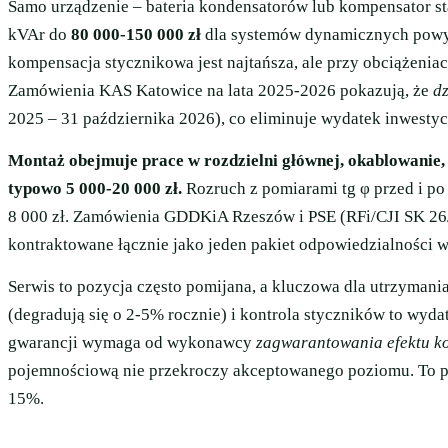
Samo urządzenie – bateria kondensatorów lub kompensator s
kVAr do
80 000-150 000 zł
dla systemów dynamicznych powyż
kompensacja stycznikowa jest najtańsza, ale przy obciążenia
Zamówienia KAS Katowice na lata 2025-2026 pokazują, że
d
2025 – 31 października 2026), co eliminuje wydatek inwestycy
Montaż obejmuje prace w rozdzielni głównej, okablowanie,
typowo 5 000-20 000 zł.
Rozruch z pomiarami tg φ przed i po
8 000 zł. Zamówienia GDDKiA Rzeszów i PSE (RFi/CJI SK 26/
kontraktowane łącznie jako jeden pakiet odpowiedzialności
Serwis to pozycja często pomijana, a kluczowa dla utrzyman
(degradują się o 2-5% rocznie) i kontrola styczników to wyd
gwarancji wymaga od wykonawcy
zagwarantowania efektu k
pojemnościową nie przekroczy akceptowanego poziomu. To pr
15%.