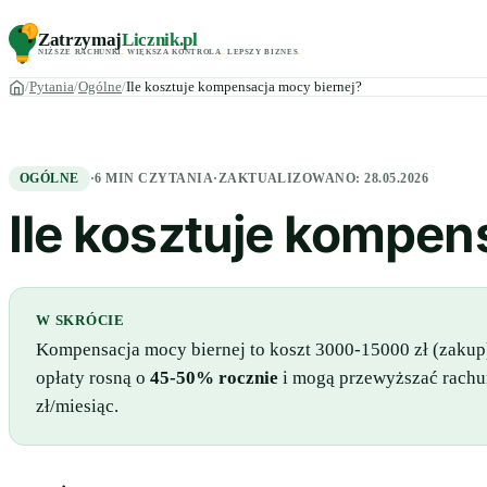
Zatrzymaj
Licznik
.pl
NIŻSZE RACHUNKI
.
WIĘKSZA KONTROLA
.
LEPSZY BIZNES
.
Pytania
Ogólne
Ile kosztuje kompensacja mocy biernej?
OGÓLNE
·
6 MIN CZYTANIA
·
ZAKTUALIZOWANO:
28.05.2026
Ile kosztuje kompen
W SKRÓCIE
Kompensacja mocy biernej to koszt 3000-15000 zł (zakup)
opłaty rosną o
45-50% rocznie
i mogą przewyższać rachun
zł/miesiąc.