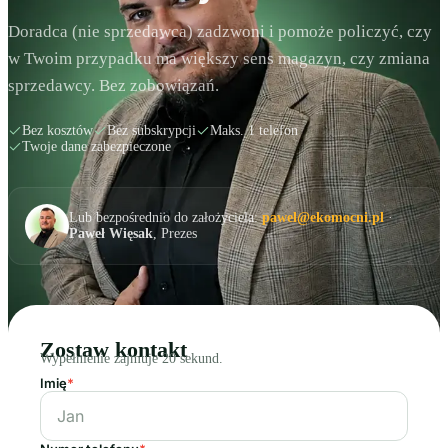
Doradca (nie sprzedawca) zadzwoni i pomoże policzyć, czy
w Twoim przypadku ma większy sens magazyn, czy zmiana
sprzedawcy. Bez zobowiązań.
Bez kosztów
Bez subskrypcji
Maks. 1 telefon
Twoje dane zabezpieczone
Lub bezpośrednio do założyciela:
pawel@ekomocni.pl
·
Paweł Więsak
, Prezes
Zostaw kontakt
Wypełnienie zajmuje 20 sekund.
Imię
*