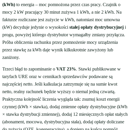
(kWh)
to energia – moc pomnożona przez czas pracy. Czajnik o
mocy 2 kW pracujący 30 minut zużywa 1 kWh, a nie 2 kWh. Na
fakturze rozliczane jest zużycie w kWh, natomiast moc umowna
(kW) decyduje jedynie o wysokości
stałej opłaty dystrybucyjnej
i
progu, powyżej którego dystrybutor wymagałby zmiany przyłącza.
Próba obliczenia rachunku przez pomnożenie mocy urządzenia
przez stawkę za kWh daje wynik kilkukrotnie zawyżony lub
zaniżony.
Trzeci błąd to zapominanie o
VAT 23%
. Stawki publikowane w
taryfach URE oraz w cennikach sprzedawców podawane są
najczęściej
netto
. Jeśli kalkulacja zatrzymuje się na sumie kwot
netto, realny rachunek będzie wyższy o niemal jedną czwartą.
Praktyczna kolejność liczenia wygląda tak: zsumuj koszt energii
czynnej (kWh × stawka), dodaj zmienne opłaty dystrybucyjne (kWh
× stawka dystrybucji zmiennej), dodaj 12 miesięcznych opłat stałych
(abonament, mocowa, dystrybucyjna stała), dodaj opłaty doliczane
do zużycia (
OZE
, kogeneracyjna), a dopiero na końcu pomnóż