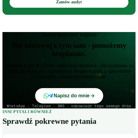
Zamów audyt
Zawsze lepiej mieć wsparcie
Nie zostawaj z tym sam - pomożemy
bezpłatnie.
Doradztwo jest dla Ciebie całkowicie darmowe - nie zarabiamy na
Tobie, prowizję płaci sprzedawca. Napisz wprost, a sprawdzimy
Twoją taryfę i fakturę bez zobowiązań.
Napisz do mnie
WhatsApp · Telegram · SMS · odpowiedź tego samego dnia
INNI PYTALI RÓWNIEŻ
Sprawdź pokrewne pytania