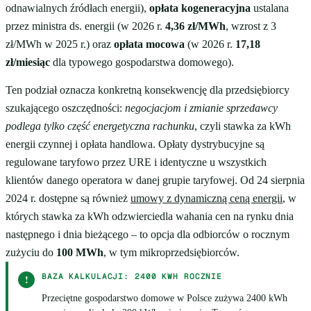
odnawialnych źródłach energii),
opłata kogeneracyjna
ustalana
przez ministra ds. energii (w 2026 r.
4,36 zł/MWh
, wzrost z 3
zł/MWh w 2025 r.) oraz
opłata mocowa
(w 2026 r.
17,18
zł/miesiąc
dla typowego gospodarstwa domowego).
Ten podział oznacza konkretną konsekwencję dla przedsiębiorcy
szukającego oszczędności:
negocjacjom i zmianie sprzedawcy
podlega tylko część energetyczna rachunku
, czyli stawka za kWh
energii czynnej i opłata handlowa. Opłaty dystrybucyjne są
regulowane taryfowo przez URE i identyczne u wszystkich
klientów danego operatora w danej grupie taryfowej. Od 24 sierpnia
2024 r. dostępne są również
umowy z dynamiczną ceną energii
, w
których stawka za kWh odzwierciedla wahania cen na rynku dnia
następnego i dnia bieżącego – to opcja dla odbiorców o rocznym
zużyciu do
100 MWh
, w tym mikroprzedsiębiorców.
BAZA KALKULACJI: 2400 KWH ROCZNIE
!
Przeciętne gospodarstwo domowe w Polsce zużywa 2400 kWh