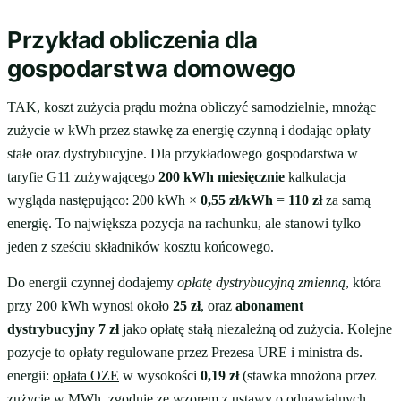
Przykład obliczenia dla
gospodarstwa domowego
TAK, koszt zużycia prądu można obliczyć samodzielnie, mnożąc
zużycie w kWh przez stawkę za energię czynną i dodając opłaty
stałe oraz dystrybucyjne. Dla przykładowego gospodarstwa w
taryfie G11 zużywającego
200 kWh miesięcznie
kalkulacja
wygląda następująco: 200 kWh ×
0,55 zł/kWh
=
110 zł
za samą
energię. To największa pozycja na rachunku, ale stanowi tylko
jeden z sześciu składników kosztu końcowego.
Do energii czynnej dodajemy
opłatę dystrybucyjną zmienną
, która
przy 200 kWh wynosi około
25 zł
, oraz
abonament
dystrybucyjny 7 zł
jako opłatę stałą niezależną od zużycia. Kolejne
pozycje to opłaty regulowane przez Prezesa URE i ministra ds.
energii:
opłata OZE
w wysokości
0,19 zł
(stawka mnożona przez
zużycie w MWh, zgodnie ze wzorem z ustawy o odnawialnych