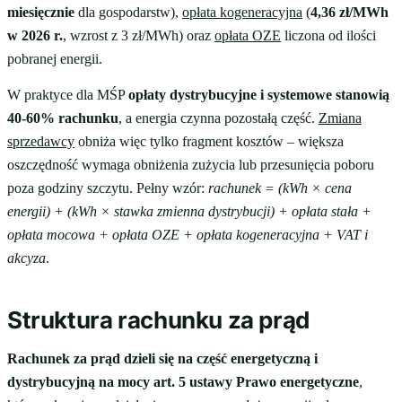
miesięcznie
dla gospodarstw),
opłata kogeneracyjna
(
4,36 zł/MWh
w 2026 r.
, wzrost z 3 zł/MWh) oraz
opłata OZE
liczona od ilości
pobranej energii.
W praktyce dla MŚP
opłaty dystrybucyjne i systemowe stanowią
40-60% rachunku
, a energia czynna pozostałą część.
Zmiana
sprzedawcy
obniża więc tylko fragment kosztów – większa
oszczędność wymaga obniżenia zużycia lub przesunięcia poboru
poza godziny szczytu. Pełny wzór:
rachunek = (kWh × cena
energii) + (kWh × stawka zmienna dystrybucji) + opłata stała +
opłata mocowa + opłata OZE + opłata kogeneracyjna + VAT i
akcyza
.
Struktura rachunku za prąd
Rachunek za prąd dzieli się na część energetyczną i
dystrybucyjną na mocy art. 5 ustawy Prawo energetyczne
,