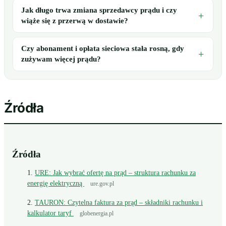
Jak długo trwa zmiana sprzedawcy prądu i czy
wiąże się z przerwą w dostawie?
Czy abonament i opłata sieciowa stała rosną, gdy
zużywam więcej prądu?
Źródła
Źródła
URE: Jak wybrać ofertę na prąd – struktura rachunku za
energię elektryczną
ure.gov.pl
TAURON: Czytelna faktura za prąd – składniki rachunku i
kalkulator taryf
globenergia.pl