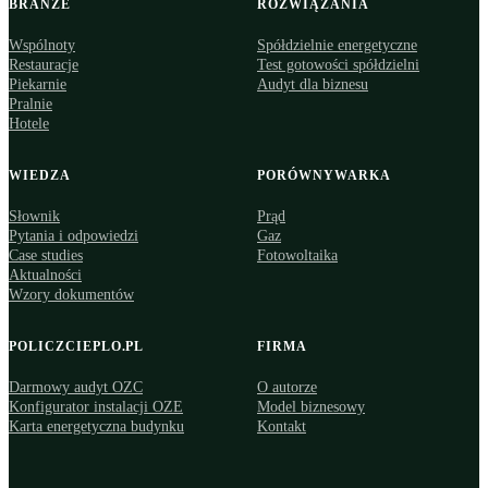
BRANŻE
ROZWIĄZANIA
Wspólnoty
Spółdzielnie energetyczne
Restauracje
Test gotowości spółdzielni
Piekarnie
Audyt dla biznesu
Pralnie
Hotele
WIEDZA
PORÓWNYWARKA
Słownik
Prąd
Pytania i odpowiedzi
Gaz
Case studies
Fotowoltaika
Aktualności
Wzory dokumentów
POLICZCIEPLO.PL
FIRMA
Darmowy audyt OZC
O autorze
Konfigurator instalacji OZE
Model biznesowy
Karta energetyczna budynku
Kontakt