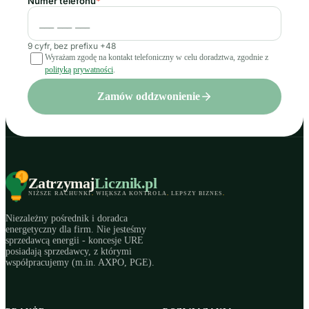
Numer telefonu
*
9 cyfr, bez prefixu +48
Wyrażam zgodę na kontakt telefoniczny w celu doradztwa, zgodnie z
polityką prywatności
.
Zamów oddzwonienie
Zatrzymaj
Licznik
.pl
NIŻSZE RACHUNKI
.
WIĘKSZA KONTROLA
.
LEPSZY BIZNES
.
Niezależny pośrednik i doradca
energetyczny dla firm. Nie jesteśmy
sprzedawcą energii - koncesje URE
posiadają sprzedawcy, z którymi
współpracujemy (m.in. AXPO, PGE).