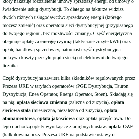
który nakazuje rozdzielenie umowy sprzedaży energii od umowy o
świadczenie usług dystrybucji. To dlatego na fakturze widzisz
dwóch różnych usługodawców: sprzedawcę energii (którego
możesz zmienić) oraz operatora sieci dystrybucyjnej (przypisanego
do twojego regionu, bez możliwości zmiany). Część energetyczna
obejmuje opłatę za
energię czynną
(faktycznie zużyte kWh) oraz
opłatę handlową sprzedawcy, natomiast część dystrybucyjna
pokrywa koszty przesyłu prądu siecią od elektrowni do twojego
licznika.
Część dystrybucyjna zawiera kilka składników regulowanych przez
Prezesa URE w taryfach operatorów (PGE Dystrybucja, Tauron
Dystrybucja, Enea Operator, Energa Operator, Stoen). Składają się
na nią:
opłata sieciowa zmienna
(zależna od zużycia),
opłata
sieciowa stała
(miesięczna, niezależna od zużycia),
opłata
abonamentowa
,
opłata jakościowa
oraz opłata przejściowa. Do
tego dochodzą opłaty wynikające z odrębnych ustaw:
opłata OZE
(kalkulowana przez Prezesa URE na podstawie ustawy o