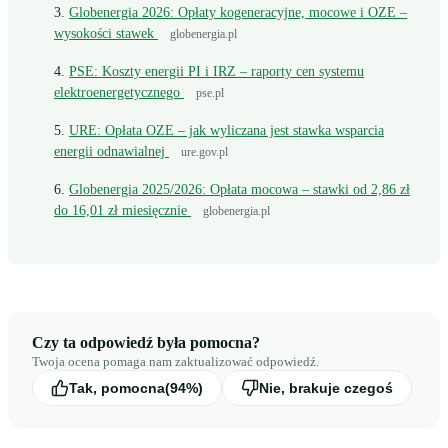
Globenergia 2026: Opłaty kogeneracyjne, mocowe i OZE –
wysokości stawek
globenergia.pl
PSE: Koszty energii PI i IRZ – raporty cen systemu
elektroenergetycznego
pse.pl
URE: Opłata OZE – jak wyliczana jest stawka wsparcia
energii odnawialnej
ure.gov.pl
Globenergia 2025/2026: Opłata mocowa – stawki od 2,86 zł
do 16,01 zł miesięcznie
globenergia.pl
Czy ta odpowiedź była pomocna?
Twoja ocena pomaga nam zaktualizować odpowiedź.
Tak, pomocna
(94%)
Nie, brakuje czegoś