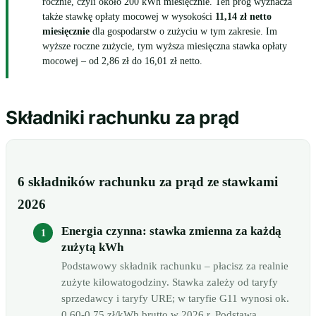
rocznie, czyli około 200 kWh miesięcznie. Ten próg wyznacza
także stawkę opłaty mocowej w wysokości
11,14 zł netto
miesięcznie
dla gospodarstw o zużyciu w tym zakresie. Im
wyższe roczne zużycie, tym wyższa miesięczna stawka opłaty
mocowej – od 2,86 zł do 16,01 zł netto.
Składniki rachunku za prąd
6 składników rachunku za prąd ze stawkami
2026
Energia czynna: stawka zmienna za każdą
zużytą kWh
Podstawowy składnik rachunku – płacisz za realnie
zużyte kilowatogodziny. Stawka zależy od taryfy
sprzedawcy i taryfy URE; w taryfie G11 wynosi ok.
0,60-0,75 zł/kWh brutto w 2026 r. Podstawa