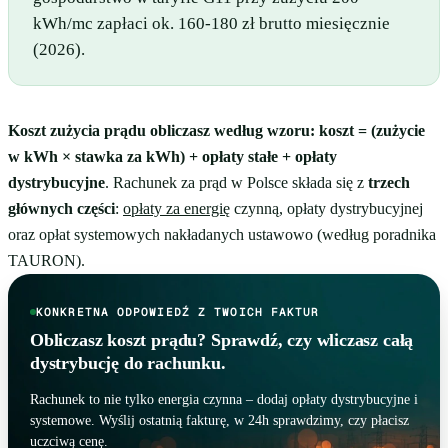
kWh/mc zapłaci ok. 160-180 zł brutto miesięcznie
(2026).
Koszt zużycia prądu obliczasz według wzoru: koszt = (zużycie
w kWh × stawka za kWh) + opłaty stałe + opłaty
dystrybucyjne
. Rachunek za prąd w Polsce składa się z
trzech
głównych części
:
opłaty za energię
czynną, opłaty dystrybucyjnej
oraz opłat systemowych nakładanych ustawowo (według poradnika
TAURON).
KONKRETNA ODPOWIEDŹ Z TWOICH FAKTUR
Obliczasz koszt prądu? Sprawdź, czy wliczasz całą
dystrybucję do rachunku.
Rachunek to nie tylko energia czynna – dodaj opłaty dystrybucyjne i
systemowe. Wyślij ostatnią fakturę, w 24h sprawdzimy, czy płacisz
uczciwą cenę.