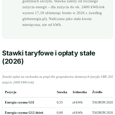
godzinach szczytu. Stawka zależy od rocznego
zużycia energii – dla zużycia do ok. 2400 kWh/rok
wynosi 17,18 zł/miesiąc brutto w 2026 r. (według
globenergia.pl). Naliczana jako stała kwota
miesięczna, nie od kWh.
Stawki taryfowe i opłaty stałe
(2026)
Stawki opłat na rachunku za prąd dla gospodarstw domowych (taryfa URE 2026
zużycie 2400 kWh/rok)
Pozycja
Stawka
Jednostka
Źródło
Energia czynna G11
0,55
zł/kWh
TAURON 2026
Energia czynna G12 dzień
0,60
zł/kWh
TAURON 2026