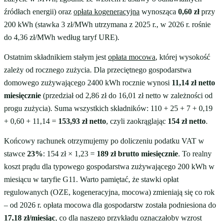
źródłach energii) oraz
opłata kogeneracyjna
wynosząca
0,60 zł
przy
200 kWh (stawka 3 zł/MWh utrzymana z 2025 r., w 2026 r. rośnie
do 4,36 zł/MWh według taryf URE).
Ostatnim składnikiem stałym jest
opłata mocowa
, której wysokość
zależy od rocznego zużycia. Dla przeciętnego gospodarstwa
domowego zużywającego 2400 kWh rocznie wynosi
11,14 zł netto
miesięcznie
(przedział od 2,86 zł do 16,01 zł netto w zależności od
progu zużycia). Suma wszystkich składników: 110 + 25 + 7 + 0,19
+ 0,60 + 11,14 =
153,93 zł netto
, czyli zaokrąglając
154 zł netto
.
Końcowy rachunek otrzymujemy po doliczeniu podatku VAT w
stawce
23%
: 154 zł × 1,23 =
189 zł brutto miesięcznie
. To realny
koszt prądu dla typowego gospodarstwa zużywającego 200 kWh w
miesiącu w taryfie G11. Warto pamiętać, że stawki opłat
regulowanych (OZE, kogeneracyjna, mocowa) zmieniają się co rok
– od 2026 r. opłata mocowa dla gospodarstw została podniesiona do
17,18 zł/miesiąc
, co dla naszego przykładu oznaczałoby wzrost