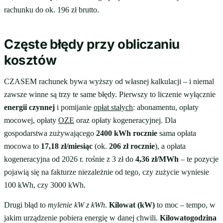
rachunku do ok. 196 zł brutto.
Częste błędy przy obliczaniu
kosztów
CZASEM rachunek bywa wyższy od własnej kalkulacji – i niemal
zawsze winne są trzy te same błędy. Pierwszy to liczenie wyłącznie
energii czynnej
i pomijanie
opłat stałych
: abonamentu, opłaty
mocowej, opłaty
OZE
oraz opłaty kogeneracyjnej. Dla
gospodarstwa zużywającego
2400 kWh rocznie
sama opłata
mocowa to
17,18 zł/miesiąc
(ok.
206 zł rocznie
), a opłata
kogeneracyjna od 2026 r. rośnie z 3 zł do
4,36 zł/MWh
– te pozycje
pojawią się na fakturze niezależnie od tego, czy zużycie wyniesie
100 kWh, czy 3000 kWh.
Drugi błąd to
mylenie kW z kWh
.
Kilowat (kW)
to moc – tempo, w
jakim urządzenie pobiera energię w danej chwili.
Kilowatogodzina