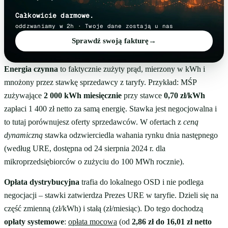
Całkowicie darmowe.
oddzwaniamy w 2h · Twoje dane zostają u nas
Sprawdź swoją fakturę
→
Energia czynna
to faktycznie zużyty prąd, mierzony w kWh i
mnożony przez stawkę sprzedawcy z taryfy. Przykład: MŚP
zużywające
2 000 kWh miesięcznie
przy stawce
0,70 zł/kWh
zapłaci 1 400 zł netto za samą energię. Stawka jest negocjowalna i
to tutaj porównujesz oferty sprzedawców. W ofertach z
ceną
dynamiczną
stawka odzwierciedla wahania rynku dnia następnego
(według URE, dostępna od 24 sierpnia 2024 r. dla
mikroprzedsiębiorców o zużyciu do 100 MWh rocznie).
Opłata dystrybucyjna
trafia do lokalnego OSD i nie podlega
negocjacji – stawki zatwierdza Prezes URE w taryfie. Dzieli się na
część zmienną (zł/kWh) i stałą (zł/miesiąc). Do tego dochodzą
opłaty systemowe
:
opłata mocowa
(od
2,86 zł do 16,01 zł netto