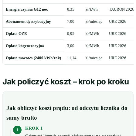
Energia czynna G12 noc
0,35
zł/kWh
TAURON 2026
Abonament dystrybucyjny
7,00
zł/miesiąc
URE 2026
Opłata OZE
0,95
zł/MWh
URE 2026
Opłata kogeneracyjna
3,00
zł/MWh
URE 2026
Opłata mocowa (2400 kWh/rok)
11,14
zł/miesiąc
URE 2026
Jak policzyć koszt – krok po kroku
Jak obliczyć koszt prądu: od odczytu licznika do
sumy brutto
KROK 1