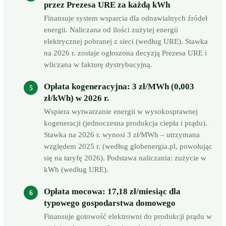
przez Prezesa URE za każdą kWh
Finansuje system wsparcia dla odnawialnych źródeł
energii. Naliczana od ilości zużytej energii
elektrycznej pobranej z sieci (według URE). Stawka
na 2026 r. zostaje ogłoszona decyzją Prezesa URE i
wliczana w fakturę dystrybucyjną.
Opłata kogeneracyjna: 3 zł/MWh (0,003
zł/kWh) w 2026 r.
Wspiera wytwarzanie energii w wysokosprawnej
kogeneracji (jednoczesna produkcja ciepła i prądu).
Stawka na 2026 r. wynosi 3 zł/MWh – utrzymana
względem 2025 r. (według globenergia.pl, powołując
się na taryfę 2026). Podstawa naliczania: zużycie w
kWh (według URE).
Opłata mocowa: 17,18 zł/miesiąc dla
typowego gospodarstwa domowego
Finansuje gotowość elektrowni do produkcji prądu w