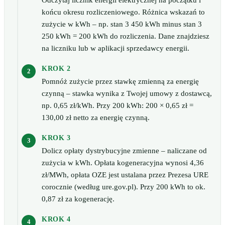
Odczytaj licznik energii elektrycznej na początku i
końcu okresu rozliczeniowego. Różnica wskazań to
zużycie w kWh – np. stan 3 450 kWh minus stan 3
250 kWh = 200 kWh do rozliczenia. Dane znajdziesz
na liczniku lub w aplikacji sprzedawcy energii.
KROK 2
Pomnóż zużycie przez stawkę zmienną za energię
czynną – stawka wynika z Twojej umowy z dostawcą,
np. 0,65 zł/kWh. Przy 200 kWh: 200 × 0,65 zł =
130,00 zł netto za energię czynną.
KROK 3
Dolicz opłaty dystrybucyjne zmienne – naliczane od
zużycia w kWh. Opłata kogeneracyjna wynosi 4,36
zł/MWh, opłata OZE jest ustalana przez Prezesa URE
corocznie (według ure.gov.pl). Przy 200 kWh to ok.
0,87 zł za kogenerację.
KROK 4