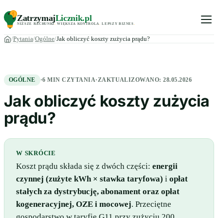
Zatrzymaj
Licznik
.pl
NIŻSZE RACHUNKI
.
WIĘKSZA KONTROLA
.
LEPSZY BIZNES
.
Pytania
Ogólne
Jak obliczyć koszty zużycia prądu?
OGÓLNE
·
6 MIN CZYTANIA
·
ZAKTUALIZOWANO:
28.05.2026
Jak obliczyć koszty zużycia
prądu?
W SKRÓCIE
Koszt prądu składa się z dwóch części:
energii
czynnej (zużyte kWh × stawka taryfowa)
i
opłat
stałych za dystrybucję, abonament oraz opłat
kogeneracyjnej, OZE i mocowej
. Przeciętne
gospodarstwo w taryfie G11 przy zużyciu 200