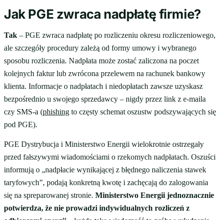
Jak PGE zwraca nadpłatę firmie?
Tak
– PGE zwraca nadpłatę po rozliczeniu okresu rozliczeniowego,
ale szczegóły procedury zależą od formy umowy i wybranego
sposobu rozliczenia. Nadpłata może zostać zaliczona na poczet
kolejnych faktur lub zwrócona przelewem na rachunek bankowy
klienta. Informacje o nadpłatach i niedopłatach zawsze uzyskasz
bezpośrednio u swojego sprzedawcy – nigdy przez link z e-maila
czy SMS-a (
phishing
to częsty schemat oszustw podszywających się
pod PGE).
PGE Dystrybucja i Ministerstwo Energii wielokrotnie ostrzegały
przed fałszywymi wiadomościami o rzekomych nadpłatach. Oszuści
informują o „nadpłacie wynikającej z błędnego naliczenia stawek
taryfowych”, podają konkretną kwotę i zachęcają do zalogowania
się na spreparowanej stronie.
Ministerstwo Energii jednoznacznie
potwierdza, że nie prowadzi indywidualnych rozliczeń z