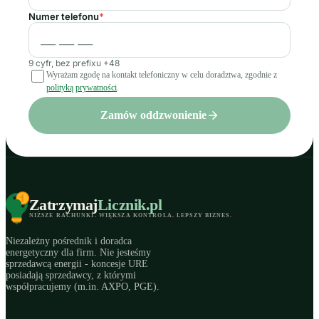
Numer telefonu
*
9 cyfr, bez prefixu +48
Wyrażam zgodę na kontakt telefoniczny w celu doradztwa, zgodnie z
polityką prywatności
.
Zamów oddzwonienie
Zatrzymaj
Licznik
.pl
NIŻSZE RACHUNKI
.
WIĘKSZA KONTROLA
.
LEPSZY BIZNES
.
Niezależny pośrednik i doradca
energetyczny dla firm. Nie jesteśmy
sprzedawcą energii - koncesje URE
posiadają sprzedawcy, z którymi
współpracujemy (m.in. AXPO, PGE).