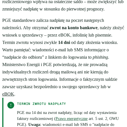
rozliczeniowego wpływa na ostateczne saldo – może zwiększyć lub
zmniejszyć nadpłatę w stosunku do pierwotnej prognozy.
PGE standardowo zalicza nadpłatę na poczet następnych
należności. Aby otrzymać
zwrot na konto bankowe
, należy złożyć
wniosek u sprzedawcy – przez eBOK, infolinię lub pisemnie.
Termin zwrotu wynosi zwykle
14 dni
od daty złożenia wniosku.
Warto pamiętać: wiadomości e-mail lub SMS informujące o
“nadpłacie do odbioru” z linkiem do logowania to
phishing
.
Ministerstwo Energii i PGE potwierdzają, że nie prowadzą
indywidualnych rozliczeń drogą mailową ani nie kierują do
zewnętrznych stron logowania. Informacje o faktycznym saldzie
zawsze uzyskasz bezpośrednio u swojego sprzedawcy lub w
eBOK
.
TERMIN ZWROTU NADPŁATY
!
PGE ma 14 dni na zwrot nadpłaty, licząc od daty wystawienia
faktury rozliczeniowej (
Prawo energetyczne
art. 5 ust. 2, OWU
PGE).
Uwaga:
wiadomości e-mail lub SMS o “nadpłacie do