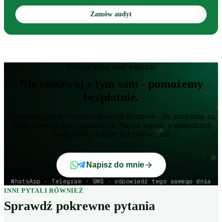
Zamów audyt
Zawsze lepiej mieć wsparcie
Nie zostawaj z tym sam - pomożemy
bezpłatnie.
Doradztwo jest dla Ciebie całkowicie darmowe - nie zarabiamy na
Tobie, prowizję płaci sprzedawca. Napisz wprost, a sprawdzimy
Twoją taryfę i fakturę bez zobowiązań.
Napisz do mnie
WhatsApp · Telegram · SMS · odpowiedź tego samego dnia
INNI PYTALI RÓWNIEŻ
Sprawdź pokrewne pytania