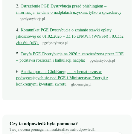
Ostrzeżenie PGE Dystrybucja przed phishingiem –
informacja, że dane o nadpłatach uzyskasz tylko u sprzedawcy
pgedystrybucja.pl
Komunikat PGE Dystrybucja o zmianie stawki opłaty
jakościowej od 01.02.2026 – 33,16 zł/MWh (WN/SN) i 0,0332
zł/kWh (nN)
pgedystrybucja.pl
Taryfa PGE Dystrybucja na 2026 r. zatwierdzona przez URE
– podstawa rozliczeń i kalkulacji nadpłat
pgedystrybucja.pl
Analiza portalu GlobEnergia – schemat oszustw
podszywających się pod PGE i Ministerstwo Energii z
konkretnymi kwotami zwrotu
globenergia.pl
Czy ta odpowiedź była pomocna?
Twoja ocena pomaga nam zaktualizować odpowiedź.