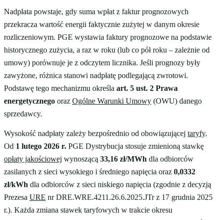
Nadpłata powstaje, gdy suma wpłat z faktur prognozowych
przekracza wartość energii faktycznie zużytej w danym okresie
rozliczeniowym. PGE wystawia faktury prognozowe na podstawie
historycznego zużycia, a raz w roku (lub co pół roku – zależnie od
umowy) porównuje je z odczytem licznika. Jeśli prognozy były
zawyżone, różnica stanowi nadpłatę podlegającą zwrotowi.
Podstawę tego mechanizmu określa
art. 5 ust. 2 Prawa
energetycznego
oraz
Ogólne Warunki Umowy
(OWU) danego
sprzedawcy.
Wysokość nadpłaty zależy bezpośrednio od obowiązującej
taryfy
.
Od
1 lutego 2026 r.
PGE Dystrybucja stosuje zmienioną stawkę
opłaty jakościowej
wynoszącą
33,16 zł/MWh
dla odbiorców
zasilanych z sieci wysokiego i średniego napięcia oraz
0,0332
zł/kWh
dla odbiorców z sieci niskiego napięcia (zgodnie z decyzją
Prezesa
URE
nr DRE.WRE.4211.26.6.2025.JTr z 17 grudnia 2025
r.). Każda zmiana stawek taryfowych w trakcie okresu