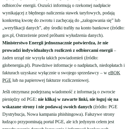
odbiorców energii. Oszuści informują o rzekomej nadpłacie
wynikającej z błędnego naliczenia stawek taryfowych, podają
konkretną kwotę do zwrotu i zachęcają do „zalogowania się” lub
„weryfikacji danych”, aby środki trafiły na konto bankowe (źródło:
gov.pl, Ostrzeżenie przed próbami wyłudzenia danych).
Ministerstwo Energii jednoznacznie potwierdza, że nie
prowadzi indywidualnych rozliczeń z odbiorcami energii
–
żaden urząd nie wysyła takich powiadomień (źródło:
globenergia.pl). Prawdziwe informacje o nadpłatach, niedopłatach i
fakturach uzyskasz wyłącznie u swojego sprzedawcy – w
eBOK
PGE
lub na papierowej fakturze rozliczeniowej.
Jeśli otrzymasz podejrzaną wiadomość z informacją o zwrocie
pieniędzy od PGE:
nie klikaj w zawarte linki, nie loguj się na
wskazane strony i nie podawaj swoich danych
(źródło: PGE
Dystrybucja, Nowa kampania phishingowa). Fałszywe strony
łudząco przypominają portal PGE, ale ich jedynym celem jest