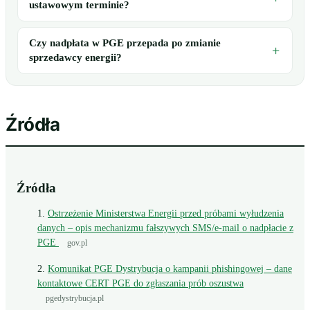
ustawowym terminie?
Czy nadpłata w PGE przepada po zmianie
sprzedawcy energii?
Źródła
Źródła
Ostrzeżenie Ministerstwa Energii przed próbami wyłudzenia
danych – opis mechanizmu fałszywych SMS/e-mail o nadpłacie z
PGE
gov.pl
Komunikat PGE Dystrybucja o kampanii phishingowej – dane
kontaktowe CERT PGE do zgłaszania prób oszustwa
pgedystrybucja.pl