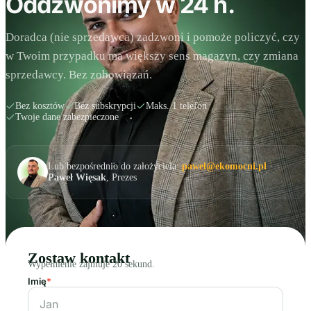
Oddzwonimy w 24 h.
Doradca (nie sprzedawca) zadzwoni i pomoże policzyć, czy
w Twoim przypadku ma większy sens magazyn, czy zmiana
sprzedawcy. Bez zobowiązań.
Bez kosztów
Bez subskrypcji
Maks. 1 telefon
Twoje dane zabezpieczone
Lub bezpośrednio do założyciela:
pawel@ekomocni.pl
·
Paweł Więsak
, Prezes
Zostaw kontakt
Wypełnienie zajmuje 20 sekund.
Imię
*