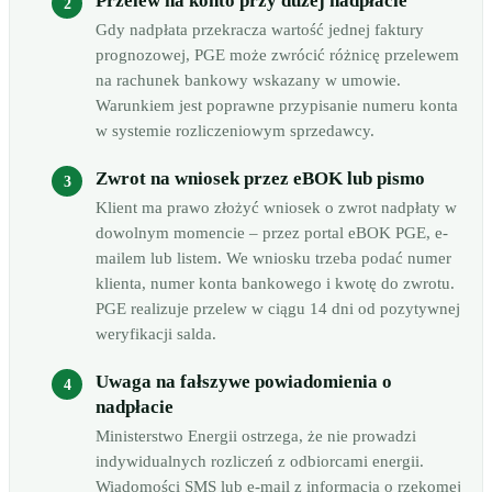
Przelew na konto przy dużej nadpłacie
Gdy nadpłata przekracza wartość jednej faktury
prognozowej, PGE może zwrócić różnicę przelewem
na rachunek bankowy wskazany w umowie.
Warunkiem jest poprawne przypisanie numeru konta
w systemie rozliczeniowym sprzedawcy.
Zwrot na wniosek przez eBOK lub pismo
Klient ma prawo złożyć wniosek o zwrot nadpłaty w
dowolnym momencie – przez portal eBOK PGE, e-
mailem lub listem. We wniosku trzeba podać numer
klienta, numer konta bankowego i kwotę do zwrotu.
PGE realizuje przelew w ciągu 14 dni od pozytywnej
weryfikacji salda.
Uwaga na fałszywe powiadomienia o
nadpłacie
Ministerstwo Energii ostrzega, że nie prowadzi
indywidualnych rozliczeń z odbiorcami energii.
Wiadomości SMS lub e-mail z informacją o rzekomej