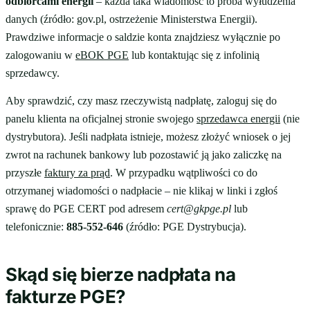
odbiorcami energii
– każda taka wiadomość to próba wyłudzenia
danych (źródło: gov.pl, ostrzeżenie Ministerstwa Energii).
Prawdziwe informacje o saldzie konta znajdziesz wyłącznie po
zalogowaniu w
eBOK PGE
lub kontaktując się z infolinią
sprzedawcy.
Aby sprawdzić, czy masz rzeczywistą nadpłatę, zaloguj się do
panelu klienta na oficjalnej stronie swojego
sprzedawca energii
(nie
dystrybutora). Jeśli nadpłata istnieje, możesz złożyć wniosek o jej
zwrot na rachunek bankowy lub pozostawić ją jako zaliczkę na
przyszłe
faktury za prąd
. W przypadku wątpliwości co do
otrzymanej wiadomości o nadpłacie – nie klikaj w linki i zgłoś
sprawę do PGE CERT pod adresem
cert@gkpge.pl
lub
telefonicznie:
885-552-646
(źródło: PGE Dystrybucja).
Skąd się bierze nadpłata na
fakturze PGE?