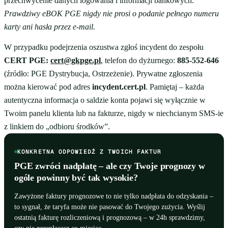
przechwycenie danych logowania i informacji bankowych.
Prawdziwy eBOK PGE nigdy nie prosi o podanie pełnego numeru
karty ani hasła przez e-mail.
W przypadku podejrzenia oszustwa zgłoś incydent do zespołu
CERT PGE:
cert@gkpge.pl
, telefon do dyżurnego:
885-552-646
(źródło: PGE Dystrybucja, Ostrzeżenie). Prywatne zgłoszenia
można kierować pod adres
incydent.cert.pl
. Pamiętaj – każda
autentyczna informacja o saldzie konta pojawi się wyłącznie w
Twoim panelu klienta lub na fakturze, nigdy w niechcianym SMS-ie
z linkiem do „odbioru środków”.
KONKRETNA ODPOWIEDŹ Z TWOICH FAKTUR
PGE zwróci nadpłatę – ale czy Twoje prognozy w
ogóle powinny być tak wysokie?
Zawyżone faktury prognozowe to nie tylko nadpłata do odzyskania –
to sygnał, że taryfa może nie pasować do Twojego zużycia. Wyślij
ostatnią fakturę rozliczeniową i prognozową – w 24h sprawdzimy,