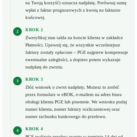
na Twoją korzyść) oznacza nadpłatę. Porównaj sumę
wpłat z faktur prognozowych z kwotą na fakturze
końcowej.
KROK 2
Zweryfikuj stan salda na koncie klienta w zakładce
Płatności. Upewnij się, że wszystkie wcześniejsze
faktury zostały opłacone – PGE najpierw kompensuje
ewentualne zaległości, a dopiero potem wykazuje
nadpłatę do zwrotu.
KROK 3
Złóż wniosek o zwrot nadpłaty. Możesz to zrobić
przez formularz w eBOK, e-mailem na adres biura
obsługi klienta PGE lub pisemnie. We wniosku podaj
numer klienta, numer faktury rozliczeniowej oraz
numer rachunku bankowego do przelewu.
KROK 4
PGE realizuje przelew zwrotu w terminie 14 dni od