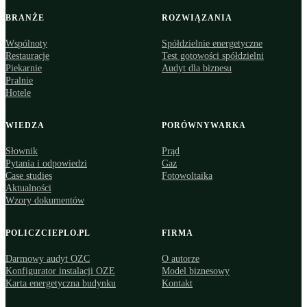
BRANŻE
ROZWIĄZANIA
Wspólnoty
Spółdzielnie energetyczne
Restauracje
Test gotowości spółdzielni
Piekarnie
Audyt dla biznesu
Pralnie
Hotele
WIEDZA
PORÓWNYWARKA
Słownik
Prąd
Pytania i odpowiedzi
Gaz
Case studies
Fotowoltaika
Aktualności
Wzory dokumentów
POLICZCIEPLO.PL
FIRMA
Darmowy audyt OZC
O autorze
Konfigurator instalacji OZE
Model biznesowy
Karta energetyczna budynku
Kontakt