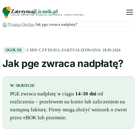
Zatrzymaj
Licznik
.pl
NIŻSZE RACHUNKI
.
WIĘKSZA KONTROLA
.
LEPSZY BIZNES
.
Pytania
Ogólne
Jak pge zwraca nadpłatę?
OGÓLNE
·
5 MIN CZYTANIA
·
ZAKTUALIZOWANO:
28.05.2026
Jak pge zwraca nadpłatę?
W SKRÓCIE
PGE zwraca nadpłatę w ciągu
14-30 dni
od
rozliczenia – przelewem na konto lub zaliczeniem na
następną fakturę. Firmy mogą złożyć wniosek o zwrot
przez eBOK lub pisemnie.