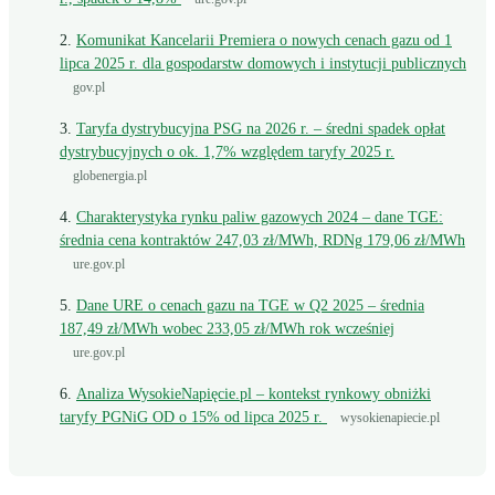
Komunikat Kancelarii Premiera o nowych cenach gazu od 1
lipca 2025 r. dla gospodarstw domowych i instytucji publicznych
gov.pl
Taryfa dystrybucyjna PSG na 2026 r. – średni spadek opłat
dystrybucyjnych o ok. 1,7% względem taryfy 2025 r.
globenergia.pl
Charakterystyka rynku paliw gazowych 2024 – dane TGE:
średnia cena kontraktów 247,03 zł/MWh, RDNg 179,06 zł/MWh
ure.gov.pl
Dane URE o cenach gazu na TGE w Q2 2025 – średnia
187,49 zł/MWh wobec 233,05 zł/MWh rok wcześniej
ure.gov.pl
Analiza WysokieNapięcie.pl – kontekst rynkowy obniżki
taryfy PGNiG OD o 15% od lipca 2025 r.
wysokienapiecie.pl