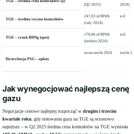
TGE – średnia cena kontraktów Q2
(Q2 2025)
2024)
247,03 zł/MWh
n/d
TGE – średnia roczna kontraktów
(cały 2024)
179,06 zł/MWh
n/d
TGE – rynek RDNg (spot)
(średnia 2024)
nowa taryfa 2026
taryfa 2
Dystrybucja PSG – opłaty
Jak wynegocjować najlepszą cenę
gazu
Negocjacje cenowe najlepiej rozpocząć w
drugim i trzecim
kwartale roku
, gdy notowania gazu na TGE są sezonowo
najniższe – w Q2 2025 średnia cena kontraktów na TGE wyniosła