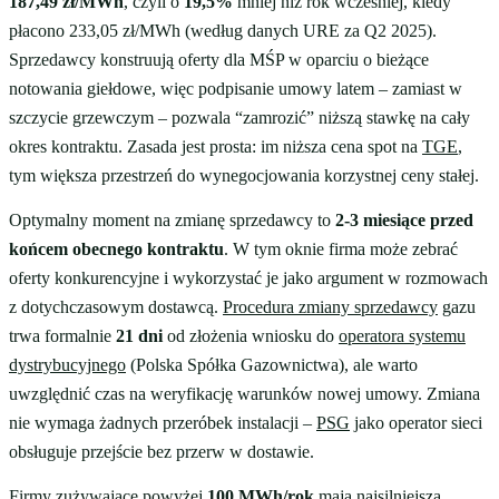
187,49 zł/MWh
, czyli o
19,5%
mniej niż rok wcześniej, kiedy
płacono 233,05 zł/MWh (według danych URE za Q2 2025).
Sprzedawcy konstruują oferty dla MŚP w oparciu o bieżące
notowania giełdowe, więc podpisanie umowy latem – zamiast w
szczycie grzewczym – pozwala “zamrozić” niższą stawkę na cały
okres kontraktu. Zasada jest prosta: im niższa cena spot na
TGE
,
tym większa przestrzeń do wynegocjowania korzystnej ceny stałej.
Optymalny moment na zmianę sprzedawcy to
2-3 miesiące przed
końcem obecnego kontraktu
. W tym oknie firma może zebrać
oferty konkurencyjne i wykorzystać je jako argument w rozmowach
z dotychczasowym dostawcą.
Procedura zmiany sprzedawcy
gazu
trwa formalnie
21 dni
od złożenia wniosku do
operatora systemu
dystrybucyjnego
(Polska Spółka Gazownictwa), ale warto
uwzględnić czas na weryfikację warunków nowej umowy. Zmiana
nie wymaga żadnych przeróbek instalacji –
PSG
jako operator sieci
obsługuje przejście bez przerw w dostawie.
Firmy zużywające powyżej
100 MWh/rok
mają najsilniejszą