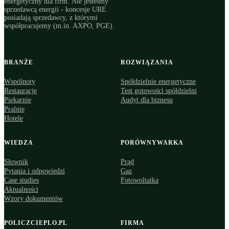
energetyczny dla firm. Nie jesteśmy
sprzedawcą energii - koncesje URE
posiadają sprzedawcy, z którymi
współpracujemy (m.in. AXPO, PGE).
BRANŻE
ROZWIĄZANIA
Wspólnoty
Spółdzielnie energetyczne
Restauracje
Test gotowości spółdzielni
Piekarnie
Audyt dla biznesu
Pralnie
Hotele
WIEDZA
PORÓWNYWARKA
Słownik
Prąd
Pytania i odpowiedzi
Gaz
Case studies
Fotowoltaika
Aktualności
Wzory dokumentów
POLICZCIEPLO.PL
FIRMA