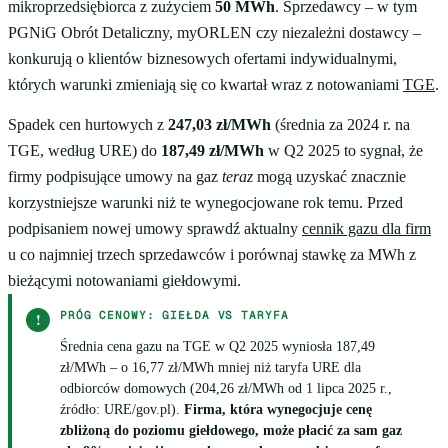
mikroprzedsiębiorca z zużyciem
50 MWh
. Sprzedawcy – w tym
PGNiG Obrót Detaliczny, myORLEN czy niezależni dostawcy –
konkurują o klientów biznesowych ofertami indywidualnymi,
których warunki zmieniają się co kwartał wraz z notowaniami
TGE
.
Spadek cen hurtowych z
247,03 zł/MWh
(średnia za 2024 r. na
TGE, według URE) do
187,49 zł/MWh
w Q2 2025 to sygnał, że
firmy podpisujące umowy na gaz
teraz
mogą uzyskać znacznie
korzystniejsze warunki niż te wynegocjowane rok temu. Przed
podpisaniem nowej umowy sprawdź aktualny
cennik gazu dla firm
u co najmniej trzech sprzedawców i porównaj stawkę za MWh z
bieżącymi notowaniami giełdowymi.
PRÓG CENOWY: GIEŁDA VS TARYFA
!
Średnia cena gazu na TGE w Q2 2025 wyniosła 187,49
zł/MWh – o 16,77 zł/MWh mniej niż taryfa URE dla
odbiorców domowych (204,26 zł/MWh od 1 lipca 2025 r.,
źródło: URE/gov.pl).
Firma, która wynegocjuje cenę
zbliżoną do poziomu giełdowego, może płacić za sam gaz