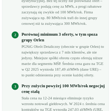
dystrybucyjnej. Bez tej liczby nie porównasz ofert –
sprzedawcy podają cenę za MWh, a progi rabatowe
zaczynają się zwykle od 100 MWh/rok. Firma
zużywająca np. 80 MWh/rok trafi do innej grupy
cenowej niż ta zużywająca 300 MWh/rok.
Porównaj minimum 3 oferty, w tym spoza
grupy Orlen
PGNiG Obrót Detaliczny (obecnie w grupie Orlen) to
największy sprzedawca z 7 mln klientów, ale nie
jedyny. Mniejsze spółki obrotu często oferują niższe
marże dla segmentu MŚP. Średnia cena gazu na TGE
w Q2 2025 wyniosła 187,49 zł/MWh (dane URE) –
to punkt odniesienia przy ocenie każdej oferty.
Przy zużyciu powyżej 100 MWh/rok negocjuj
cenę stałą
Stała cena na 12-24 miesiące eliminuje ryzyko
wzrostu notowań giełdowych. W 2024 r. średnia cena
kontraktów na TGE wynosiła 247,03 zł/MWh (URE,