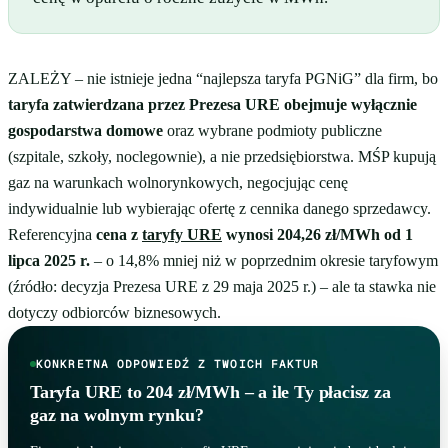
ZALEŻY – nie istnieje jedna “najlepsza taryfa PGNiG” dla firm, bo
taryfa zatwierdzana przez Prezesa URE obejmuje wyłącznie
gospodarstwa domowe
oraz wybrane podmioty publiczne
(szpitale, szkoły, noclegownie), a nie przedsiębiorstwa. MŚP kupują
gaz na warunkach wolnorynkowych, negocjując cenę
indywidualnie lub wybierając ofertę z cennika danego sprzedawcy.
Referencyjna
cena z
taryfy URE
wynosi 204,26 zł/MWh od 1
lipca 2025 r.
– o 14,8% mniej niż w poprzednim okresie taryfowym
(źródło: decyzja Prezesa URE z 29 maja 2025 r.) – ale ta stawka nie
dotyczy odbiorców biznesowych.
KONKRETNA ODPOWIEDŹ Z TWOICH FAKTUR
Taryfa URE to 204 zł/MWh – a ile Ty płacisz za
gaz na wolnym rynku?