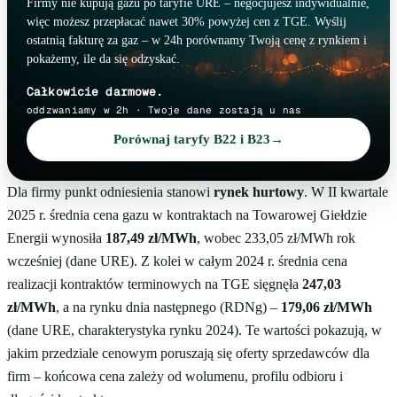
Firmy nie kupują gazu po taryfie URE – negocjujesz indywidualnie,
więc możesz przepłacać nawet 30% powyżej cen z TGE. Wyślij
ostatnią fakturę za gaz – w 24h porównamy Twoją cenę z rynkiem i
pokażemy, ile da się odzyskać.
Całkowicie darmowe.
oddzwaniamy w 2h · Twoje dane zostają u nas
Porównaj taryfy B22 i B23
→
Dla firmy punkt odniesienia stanowi
rynek hurtowy
. W II kwartale
2025 r. średnia cena gazu w kontraktach na Towarowej Giełdzie
Energii wynosiła
187,49 zł/MWh
, wobec 233,05 zł/MWh rok
wcześniej (dane URE). Z kolei w całym 2024 r. średnia cena
realizacji kontraktów terminowych na TGE sięgnęła
247,03
zł/MWh
, a na rynku dnia następnego (RDNg) –
179,06 zł/MWh
(dane URE, charakterystyka rynku 2024). Te wartości pokazują, w
jakim przedziale cenowym poruszają się oferty sprzedawców dla
firm – końcowa cena zależy od wolumenu, profilu odbioru i