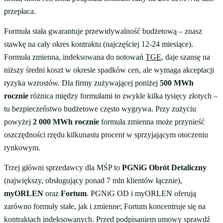
przepłaca.
Formuła stała gwarantuje przewidywalność budżetową – znasz
stawkę na cały okres kontraktu (najczęściej 12-24 miesiące).
Formuła zmienna, indeksowana do notowań
TGE
, daje szansę na
niższy średni koszt w okresie spadków cen, ale wymaga akceptacji
ryzyka wzrostów. Dla firmy zużywającej poniżej
500 MWh
rocznie
różnica między formułami to zwykle kilka tysięcy złotych –
tu bezpieczeństwo budżetowe często wygrywa. Przy zużyciu
powyżej
2 000 MWh rocznie
formuła zmienna może przynieść
oszczędności rzędu kilkunastu procent w sprzyjającym otoczeniu
rynkowym.
Trzej główni sprzedawcy dla MŚP to
PGNiG Obrót Detaliczny
(największy, obsługujący ponad 7 mln klientów łącznie),
myORLEN
oraz
Fortum
. PGNiG OD i myORLEN oferują
zarówno formuły stałe, jak i zmienne; Fortum koncentruje się na
kontraktach indeksowanych. Przed podpisaniem umowy sprawdź