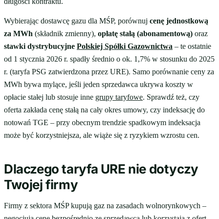
długości kontraktu.
Wybierając dostawcę gazu dla MŚP, porównuj
cenę jednostkową
za MWh
(składnik zmienny),
opłatę stałą (abonamentową)
oraz
stawki dystrybucyjne
Polskiej Spółki Gazownictwa
– te ostatnie
od 1 stycznia 2026 r. spadły średnio o ok. 1,7% w stosunku do 2025
r. (taryfa PSG zatwierdzona przez URE). Samo porównanie ceny za
MWh bywa mylące, jeśli jeden sprzedawca ukrywa koszty w
opłacie stałej lub stosuje inne
grupy taryfowe
. Sprawdź też, czy
oferta zakłada cenę stałą na cały okres umowy, czy indeksację do
notowań TGE – przy obecnym trendzie spadkowym indeksacja
może być korzystniejsza, ale wiąże się z ryzykiem wzrostu cen.
Dlaczego taryfa URE nie dotyczy
Twojej firmy
Firmy z sektora MŚP kupują gaz na zasadach wolnorynkowych –
negocjują cenę bezpośrednio ze sprzedawcą lub korzystają z ofert