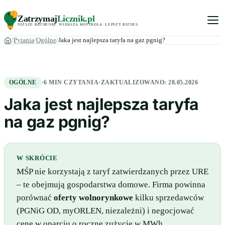
Zatrzymaj
Licznik
.pl
NIŻSZE RACHUNKI
.
WIĘKSZA KONTROLA
.
LEPSZY BIZNES
.
Pytania
Ogólne
Jaka jest najlepsza taryfa na gaz pgnig?
OGÓLNE
·
6 MIN CZYTANIA
·
ZAKTUALIZOWANO:
28.05.2026
Jaka jest najlepsza taryfa
na gaz pgnig?
W SKRÓCIE
MŚP nie korzystają z taryf zatwierdzanych przez URE
– te obejmują gospodarstwa domowe. Firma powinna
porównać
oferty wolnorynkowe
kilku sprzedawców
(PGNiG OD, myORLEN, niezależni) i negocjować
cenę w oparciu o roczne zużycie w MWh.