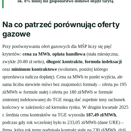
ok. 8% mniej niż gospodarstwo domowe objęte taryfą.
Na co patrzeć porównując oferty
gazowe
Przy porównywaniu ofert gazowych dla MŚP liczy się pięć
kryteriów:
cena za MWh
,
opłata handlowa
(stała miesięczna,
zwykle 20-80 zł netto),
długość kontraktu
,
formuła indeksacji
oraz
minimum kontraktowe
(wolumen, poniżej którego
sprzedawca nalicza dopłatę). Cena za MWh to punkt wyjścia, ale
sama liczba niewiele mówi bez znajomości formuły – oferta po 195
zł/MWh w formule stałej i oferta po 180 zł/MWh w formule
zmiennej indeksowanej do TGE mogą dać zupełnie inny rachunek
końcowy w zależności od kierunku rynku. W drugim kwartale 2025
r. średnia cena kontraktów na TGE wynosiła
187,49 zł/MWh
,
podczas gdy rok wcześniej było to 233,05 zł/MWh (dane URE) –
firma, która rok temu podpisała kontrakt stały na 230 zł/MWh, dziś