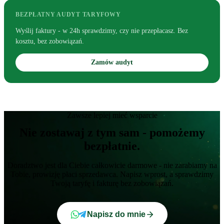
BEZPŁATNY AUDYT TARYFOWY
Wyślij faktury - w 24h sprawdzimy, czy nie przepłacasz. Bez
kosztu, bez zobowiązań.
Zamów audyt
Zawsze lepiej mieć wsparcie
Nie zostawaj z tym sam - pomożemy
bezpłatnie.
Doradztwo jest dla Ciebie całkowicie darmowe - nie zarabiamy na
Tobie, prowizję płaci sprzedawca. Napisz wprost, a sprawdzimy
Twoją taryfę i fakturę bez zobowiązań.
Napisz do mnie