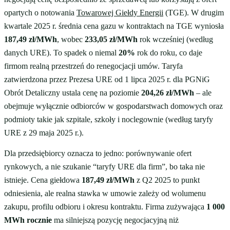
opartych o notowania
Towarowej Giełdy Energii
(TGE). W drugim
kwartale 2025 r. średnia cena gazu w kontraktach na TGE wyniosła
187,49 zł/MWh
, wobec
233,05 zł/MWh
rok wcześniej (według
danych URE). To spadek o niemal
20%
rok do roku, co daje
firmom realną przestrzeń do renegocjacji umów. Taryfa
zatwierdzona przez Prezesa URE od 1 lipca 2025 r. dla PGNiG
Obrót Detaliczny ustala cenę na poziomie
204,26 zł/MWh
– ale
obejmuje wyłącznie odbiorców w gospodarstwach domowych oraz
podmioty takie jak szpitale, szkoły i noclegownie (według taryfy
URE z 29 maja 2025 r.).
Dla przedsiębiorcy oznacza to jedno: porównywanie ofert
rynkowych, a nie szukanie “taryfy URE dla firm”, bo taka nie
istnieje. Cena giełdowa
187,49 zł/MWh
z Q2 2025 to punkt
odniesienia, ale realna stawka w umowie zależy od wolumenu
zakupu, profilu odbioru i okresu kontraktu. Firma zużywająca
1 000
MWh rocznie
ma silniejszą pozycję negocjacyjną niż