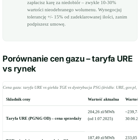
zapłacisz karę za niedobiór – zwykle 10-30%
wartości nieodebranego wolumenu. Wynegocjuj
tolerancję +/- 15% od zadeklarowanej ilości, zanim
podpiszesz umowę.
Porównanie cen gazu – taryfa URE
vs rynek
Cena gazu: taryfa URE vs giełda TGE vs dystrybucja PSG (źródła: URE, gov.pl, 
Składnik ceny
Wartość aktualna
Wartość
204,26 zł/MWh
~239,74
Taryfa URE (PGNiG OD) – cena sprzedaży
(od 1.07.2025)
30.06.2
187,49 zł/MWh
233,05 