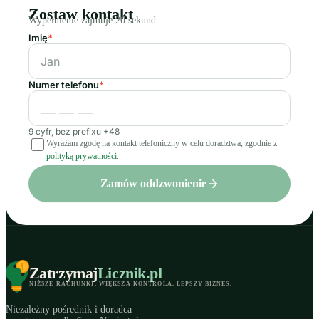
Zostaw kontakt
Wypełnienie zajmuje 20 sekund.
Imię
*
Numer telefonu
*
9 cyfr, bez prefixu +48
Wyrażam zgodę na kontakt telefoniczny w celu doradztwa, zgodnie z
polityką prywatności
.
Zamów oddzwonienie
Zatrzymaj
Licznik
.pl
NIŻSZE RACHUNKI
.
WIĘKSZA KONTROLA
.
LEPSZY BIZNES
.
Niezależny pośrednik i doradca