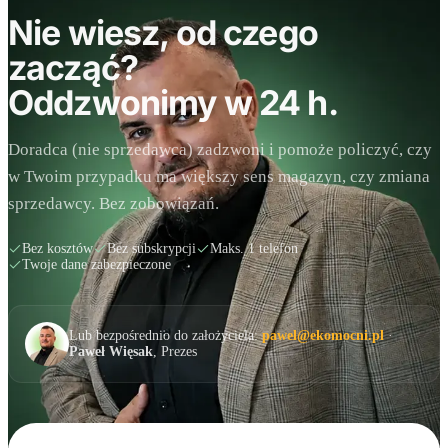
Nie wiesz, od czego
zacząć?
Oddzwonimy w 24 h.
Doradca (nie sprzedawca) zadzwoni i pomoże policzyć, czy
w Twoim przypadku ma większy sens magazyn, czy zmiana
sprzedawcy. Bez zobowiązań.
Bez kosztów
Bez subskrypcji
Maks. 1 telefon
Twoje dane zabezpieczone
Lub bezpośrednio do założyciela:
pawel@ekomocni.pl
·
Paweł Więsak
, Prezes