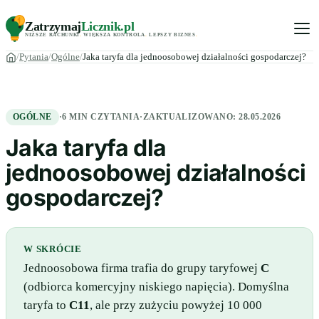
Zatrzymaj
Licznik
.pl
NIŻSZE RACHUNKI
.
WIĘKSZA KONTROLA
.
LEPSZY BIZNES
.
Pytania
Ogólne
Jaka taryfa dla jednoosobowej działalności gospodarczej?
OGÓLNE
·
6 MIN CZYTANIA
·
ZAKTUALIZOWANO:
28.05.2026
Jaka taryfa dla
jednoosobowej działalności
gospodarczej?
W SKRÓCIE
Jednoosobowa firma trafia do grupy taryfowej
C
(odbiorca komercyjny niskiego napięcia). Domyślna
taryfa to
C11
, ale przy zużyciu powyżej 10 000