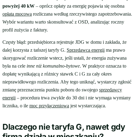
powyżej 40 kW
– oprócz opłaty za energię pojawia się osobna
opłata mocowa
rozliczana według rzeczywistego zapotrzebowania.
Wybór wariantu warto skonsultować z OSD, analizując roczny
profil zużycia z faktury.
Częsty błąd: przedsiębiorca rejestruje JDG w domu i zakłada, że
dalej korzysta z tańszej taryfy G.
Sprzedawca energii
ma prawo
skorygować rozliczenie wstecz, jeśli ustali, że energia zużywana
była na cele
inne niż komunalno-bytowe
. W praktyce oznacza to
dopłatę wynikającą z różnicy stawek C i G za cały okres
nieprawidłowego rozliczenia. Aby tego uniknąć, wystarczy zgłosić
zmianę przeznaczenia punktu poboru do swojego
sprzedawcy
energii
– procedura trwa zwykle do 30 dni i nie wymaga wymiany
licznika, o ile
moc przyłączeniowa
jest wystarczająca.
Dlaczego nie taryfa G, nawet gdy
firma działa w mieszkaniu?