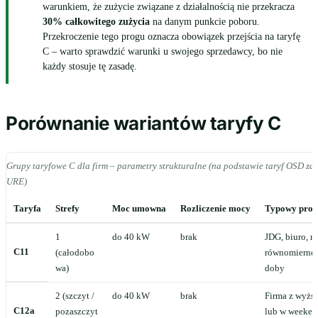
warunkiem, że zużycie związane z działalnością nie przekracza
30% całkowitego zużycia
na danym punkcie poboru.
Przekroczenie tego progu oznacza obowiązek przejścia na taryfę
C – warto sprawdzić warunki u swojego sprzedawcy, bo nie
każdy stosuje tę zasadę.
Porównanie wariantów taryfy C
Grupy taryfowe C dla firm – parametry strukturalne (na podstawie taryf OSD za
URE)
Taryfa
Strefy
Moc umowna
Rozliczenie mocy
Typowy profi
1
do 40 kW
brak
JDG, biuro, m
C11
(całodobo
równomierne 
wa)
doby
2 (szczyt /
do 40 kW
brak
Firma z wyżs
C12a
pozaszczyt
lub w weekend