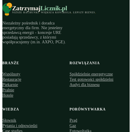
Zatrzymaj
Licznik
.pl
NIŻSZE RACHUNKI
.
WIĘKSZA KONTROLA
.
LEPSZY BIZNES
.
Niezależny pośrednik i doradca
energetyczny dla firm. Nie jesteśmy
sprzedawcą energii - koncesje URE
posiadają sprzedawcy, z którymi
współpracujemy (m.in. AXPO, PGE).
BRANŻE
ROZWIĄZANIA
Wspólnoty
Spółdzielnie energetyczne
Restauracje
Test gotowości spółdzielni
Piekarnie
Audyt dla biznesu
Pralnie
Hotele
WIEDZA
PORÓWNYWARKA
Słownik
Prąd
Pytania i odpowiedzi
Gaz
Case studies
Fotowoltaika