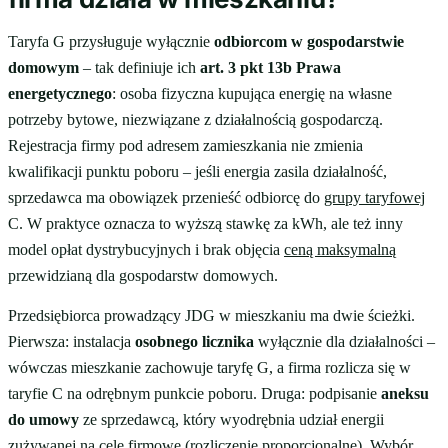
Taryfa G przysługuje wyłącznie
odbiorcom w gospodarstwie
domowym
– tak definiuje ich
art. 3 pkt 13b Prawa
energetycznego
: osoba fizyczna kupująca energię na własne
potrzeby bytowe, niezwiązane z działalnością gospodarczą.
Rejestracja firmy pod adresem zamieszkania nie zmienia
kwalifikacji punktu poboru – jeśli energia zasila działalność,
sprzedawca ma obowiązek przenieść odbiorcę do
grupy taryfowej
C. W praktyce oznacza to wyższą stawkę za kWh, ale też inny
model opłat dystrybucyjnych i brak objęcia
ceną maksymalną
przewidzianą dla gospodarstw domowych.
Przedsiębiorca prowadzący JDG w mieszkaniu ma dwie ścieżki.
Pierwsza: instalacja
osobnego licznika
wyłącznie dla działalności –
wówczas mieszkanie zachowuje taryfę G, a firma rozlicza się w
taryfie C na odrębnym punkcie poboru. Druga: podpisanie
aneksu
do umowy
ze sprzedawcą, który wyodrębnia udział energii
zużywanej na cele firmowe (rozliczenie proporcjonalne). Wybór