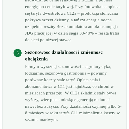
nadwyżki po cenie rynkowej z RCEm, a pobiera
energię po cenie taryfowej. Przy fotowoltaice opłaca
się taryfa dwustrefowa C12a – produkcja słoneczna
pokrywa szczyt dzienny, a tańsza energia nocna
uzupełnia resztę. Bez akumulatora autokonsumpcja
JDG pracującej w dzień sięga 30-40% – reszta trafia
do sieci po niższej stawce.
Sezonowość działalności i zmienność
obciążenia
Firmy o wyraźnej sezonowości – agroturystyka,
lodziarnie, sezonowa gastronomia – powinny
porównać koszty stałe taryf. Opłata stała i
abonamentowa w C11 jest najniższa, co chroni w
miesiącach przestoju. W C12a składnik stały bywa
wyższy, więc puste miesiące generują rachunek
nawet bez zużycia. Przy działalności czynnej tylko 6-
8 miesięcy w roku taryfa C11 minimalizuje koszty w
sezonie martwym.