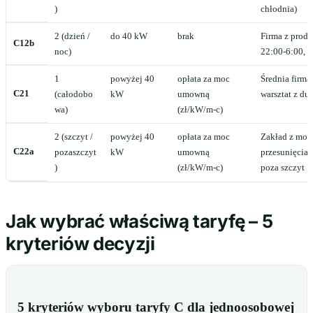
)
chłodnia)
2 (dzień /
do 40 kW
brak
Firma z produ
C12b
noc)
22:00-6:00, ta
1
powyżej 40
opłata za moc
Średnia firma
C21
(całodobo
kW
umowną
warsztat z d
wa)
(zł/kW/m-c)
2 (szczyt /
powyżej 40
opłata za moc
Zakład z moż
C22a
pozaszczyt
kW
umowną
przesunięcia 
)
(zł/kW/m-c)
poza szczyt
Jak wybrać właściwą taryfę – 5
kryteriów decyzji
5 kryteriów wyboru taryfy C dla jednoosobowej