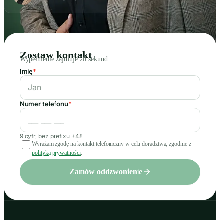
Zostaw kontakt
Wypełnienie zajmuje 20 sekund.
Imię
*
Numer telefonu
*
9 cyfr, bez prefixu +48
Wyrażam zgodę na kontakt telefoniczny w celu doradztwa, zgodnie z
polityką prywatności
.
Zamów oddzwonienie