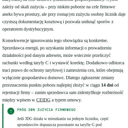
zależy od skali zużycia – przy niskim poborze na cele firmowe
aneks bywa prostszy, ale przy rosnącym zużyciu osobny licznik daje
czystszą dokumentację kosztową i pozwala uniknąć sporów z
operatorem dystrybucyjnym.
Konsekwencje ignorowania tego obowiązku są konkretne.
Sprzedawca energii, po uzyskaniu informacji o prowadzeniu
działalności pod danym adresem, może
wstecznie
przeliczyć
rachunki według taryfy C i wystawić korektę. Dodatkowo odbiorca
traci prawo do ochrony taryfowej i zamrożenia cen, które obejmują
wyłącznie gospodarstwa domowe. Dlatego zgłoszenie zmiany
przeznaczenia punktu poboru najlepiej złożyć w ciągu
14 dni
od
rejestracji firmy – zanim sprzedawca sam zidentyfikuje rozbieżność
między wpisem w
CEIDG
a typem umowy.
PRÓG 30% ZUŻYCIA FIRMOWEGO
!
Jeśli JDG działa w mieszkaniu na jednym liczniku, część
sprzedawców dopuszcza pozostanie na taryfie G pod