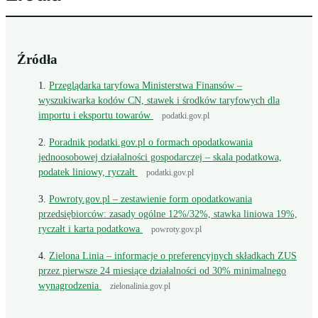
Źródła
Przeglądarka taryfowa Ministerstwa Finansów –
wyszukiwarka kodów CN, stawek i środków taryfowych dla
importu i eksportu towarów
podatki.gov.pl
Poradnik podatki.gov.pl o formach opodatkowania
jednoosobowej działalności gospodarczej – skala podatkowa,
podatek liniowy, ryczałt
podatki.gov.pl
Powroty.gov.pl – zestawienie form opodatkowania
przedsiębiorców: zasady ogólne 12%/32%, stawka liniowa 19%,
ryczałt i karta podatkowa
powroty.gov.pl
Zielona Linia – informacje o preferencyjnych składkach ZUS
przez pierwsze 24 miesiące działalności od 30% minimalnego
wynagrodzenia
zielonalinia.gov.pl