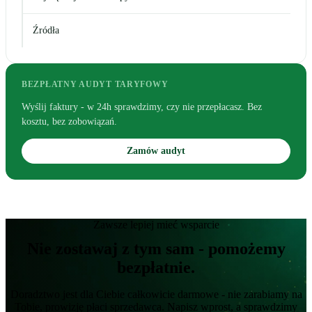
Źródła
BEZPŁATNY AUDYT TARYFOWY
Wyślij faktury - w 24h sprawdzimy, czy nie przepłacasz. Bez
kosztu, bez zobowiązań.
Zamów audyt
Zawsze lepiej mieć wsparcie
Nie zostawaj z tym sam - pomożemy
bezpłatnie.
Doradztwo jest dla Ciebie całkowicie darmowe - nie zarabiamy na
Tobie, prowizję płaci sprzedawca. Napisz wprost, a sprawdzimy