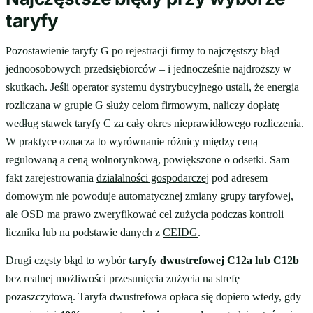
taryfy
Pozostawienie taryfy G po rejestracji firmy to najczęstszy błąd
jednoosobowych przedsiębiorców – i jednocześnie najdroższy w
skutkach. Jeśli
operator systemu dystrybucyjnego
ustali, że energia
rozliczana w grupie G służy celom firmowym, naliczy dopłatę
według stawek taryfy C za cały okres nieprawidłowego rozliczenia.
W praktyce oznacza to wyrównanie różnicy między ceną
regulowaną a ceną wolnorynkową, powiększone o odsetki. Sam
fakt zarejestrowania
działalności gospodarczej
pod adresem
domowym nie powoduje automatycznej zmiany grupy taryfowej,
ale OSD ma prawo zweryfikować cel zużycia podczas kontroli
licznika lub na podstawie danych z
CEIDG
.
Drugi częsty błąd to wybór
taryfy dwustrefowej C12a lub C12b
bez realnej możliwości przesunięcia zużycia na strefę
pozaszczytową. Taryfa dwustrefowa opłaca się dopiero wtedy, gdy