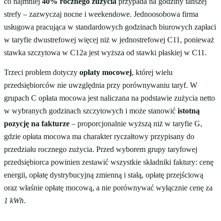
co najmniej
40% rocznego zużycia
przypada na godziny tańszej
strefy – zazwyczaj nocne i weekendowe. Jednoosobowa firma
usługowa pracująca w standardowych godzinach biurowych zapłaci
w taryfie dwustrefowej więcej niż w jednostrefowej C11, ponieważ
stawka szczytowa w C12a jest wyższa od stawki płaskiej w C11.
Trzeci problem dotyczy
opłaty mocowej
, której wielu
przedsiębiorców nie uwzględnia przy porównywaniu taryf. W
grupach C opłata mocowa jest naliczana na podstawie zużycia netto
w wybranych godzinach szczytowych i może stanowić
istotną
pozycję na fakturze
– proporcjonalnie wyższą niż w taryfie G,
gdzie opłata mocowa ma charakter ryczałtowy przypisany do
przedziału rocznego zużycia. Przed wyborem grupy taryfowej
przedsiębiorca powinien zestawić wszystkie składniki faktury: cenę
energii, opłatę dystrybucyjną zmienną i stałą, opłatę przejściową
oraz właśnie opłatę mocową, a nie porównywać wyłącznie cenę za
1 kWh
.