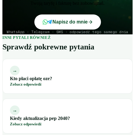
Twoją taryfę i fakturę bez zobowiązań.
Napisz do mnie
WhatsApp · Telegram · SMS · odpowiedź tego samego dnia
INNI PYTALI RÓWNIEŻ
Sprawdź pokrewne pytania
→
Kto płaci opłatę oze?
Zobacz odpowiedź
→
Kiedy aktualizacja pep 2040?
Zobacz odpowiedź