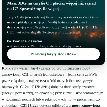
Masz JDG na taryfie C i płacisz więcej niż sąsiad
na G? Sprawdźmy, ile więcej.
Taryfa C dla jednoosobowej firmy to wyższa stawka za kWh i inny
model opłat dystrybucyjnych. Wyślij fakturę sprzedażową i
dystrybucyjną – w 24h policzymy, czy Twój wariant C (C11, C12a,
C12b) jest optymalny dla Twojego profilu zużycia.
Całkowicie darmowe.
oddzwaniamy w 2h · Twoje dane zostają u nas
Porównaj taryfy B22 i B23
→
Konkretny wariant taryfy zależy od profilu zużycia i mocy
zamówionej.
C11
to
taryfa jednostrefowa
– jedna cena za kWh
przez całą dobę – najczęstsza wśród małych firm usługowych i
biurowych.
C12a
i
C12b
dzielą dobę na dwie strefy czasowe
(szczyt i pozaszczyt), co opłaca się przy zużyciu skoncentrowanym
w godzinach nocnych lub weekendowych, np. w piekarniach czy
chłodniach.
C21
i
C22a
dotyczą odbiorców z
mocą zamówioną