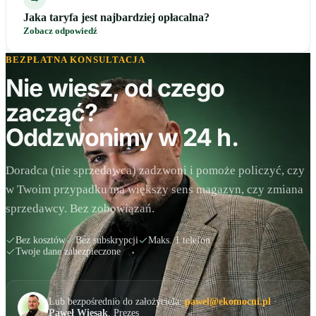
Jaka taryfa jest najbardziej opłacalna?
Zobacz odpowiedź
BEZPŁATNA KONSULTACJA
Nie wiesz, od czego
zacząć?
Oddzwonimy w 24 h.
Doradca (nie sprzedawca) zadzwoni i pomoże policzyć, czy
w Twoim przypadku ma większy sens magazyn, czy zmiana
sprzedawcy. Bez zobowiązań.
Bez kosztów
Bez subskrypcji
Maks. 1 telefon
Twoje dane zabezpieczone
Lub bezpośrednio do założyciela:
pawel@ekomocni.pl
·
Paweł Więsak
, Prezes