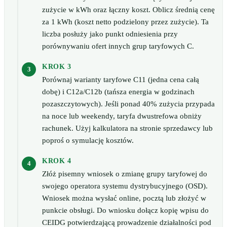
zużycie w kWh oraz łączny koszt. Oblicz średnią cenę
za 1 kWh (koszt netto podzielony przez zużycie). Ta
liczba posłuży jako punkt odniesienia przy
porównywaniu ofert innych grup taryfowych C.
KROK 3
Porównaj warianty taryfowe C11 (jedna cena całą
dobę) i C12a/C12b (tańsza energia w godzinach
pozaszczytowych). Jeśli ponad 40% zużycia przypada
na noce lub weekendy, taryfa dwustrefowa obniży
rachunek. Użyj kalkulatora na stronie sprzedawcy lub
poproś o symulację kosztów.
KROK 4
Złóż pisemny wniosek o zmianę grupy taryfowej do
swojego operatora systemu dystrybucyjnego (OSD).
Wniosek można wysłać online, pocztą lub złożyć w
punkcie obsługi. Do wniosku dołącz kopię wpisu do
CEIDG potwierdzającą prowadzenie działalności pod