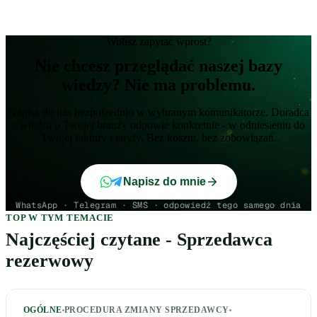
Wolisz zapytać wprost?
Nie chcesz przeglądać naszej bazy
wiedzy? Nie ma problemu.
Napisz do nas bezpośrednio w wybranym komunikatorze. Doradca
z wiedzą o Twojej branży odpowie konkretnie - w odniesieniu do
Twojej faktury i taryfy. Bez kosztu, bez zobowiązań.
Napisz do mnie
WhatsApp · Telegram · SMS · odpowiedź tego samego dnia
TOP W TYM TEMACIE
Najczęściej czytane - Sprzedawca
rezerwowy
OGÓLNE
PROCEDURA ZMIANY SPRZEDAWCY