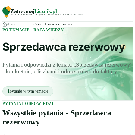
Zatrzymaj
Licznik
.pl
NIŻSZE RACHUNKI
.
WIĘKSZA KONTROLA
.
LEPSZY BIZNES
.
Pytania i odpowiedzi
Sprzedawca rezerwowy
PO TEMACIE · BAZA WIEDZY
Sprzedawca rezerwowy
Pytania i odpowiedzi z tematu „Sprzedawca rezerwowy"
- konkretnie, z liczbami i odniesieniem do faktury.
1
pytanie w tym temacie
PYTANIA I ODPOWIEDZI
Wszystkie pytania - Sprzedawca
rezerwowy