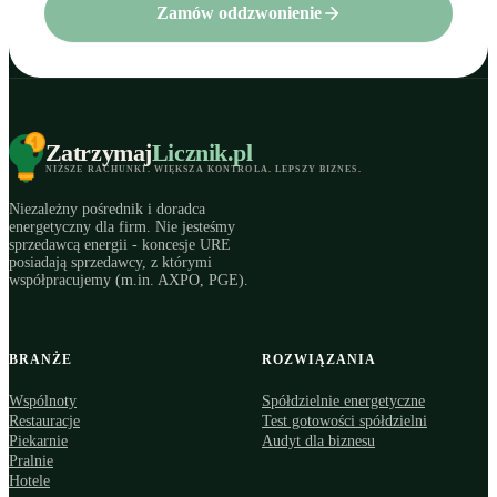
Zamów oddzwonienie
Zatrzymaj
Licznik
.pl
NIŻSZE RACHUNKI
.
WIĘKSZA KONTROLA
.
LEPSZY BIZNES
.
Niezależny pośrednik i doradca
energetyczny dla firm. Nie jesteśmy
sprzedawcą energii - koncesje URE
posiadają sprzedawcy, z którymi
współpracujemy (m.in. AXPO, PGE).
BRANŻE
ROZWIĄZANIA
Wspólnoty
Spółdzielnie energetyczne
Restauracje
Test gotowości spółdzielni
Piekarnie
Audyt dla biznesu
Pralnie
Hotele