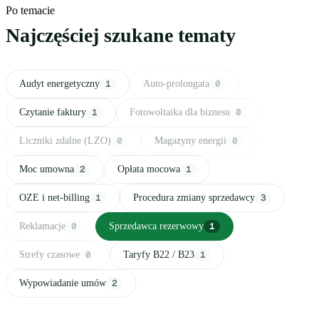
Po temacie
Najczęściej szukane tematy
Audyt energetyczny
1
Auto-prolongata
0
Czytanie faktury
1
Fotowoltaika dla biznesu
0
Liczniki zdalne (LZO)
0
Magazyny energii
0
Moc umowna
2
Opłata mocowa
1
OZE i net-billing
1
Procedura zmiany sprzedawcy
3
Reklamacje
0
Sprzedawca rezerwowy
1
Strefy czasowe
0
Taryfy B22 / B23
1
Wypowiadanie umów
2