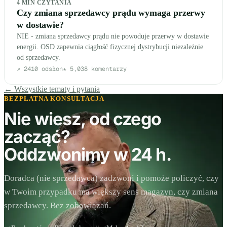
4
MIN CZYTANIA
Czy zmiana sprzedawcy prądu wymaga przerwy
w dostawie?
NIE - zmiana sprzedawcy prądu nie powoduje przerwy w dostawie
energii. OSD zapewnia ciągłość fizycznej dystrybucji niezależnie
od sprzedawcy.
↗
2410
odsłon
★
5,0
38
komentarzy
← Wszystkie tematy i pytania
BEZPŁATNA KONSULTACJA
Nie wiesz, od czego
zacząć?
Oddzwonimy w 24 h.
Doradca (nie sprzedawca) zadzwoni i pomoże policzyć, czy
w Twoim przypadku ma większy sens magazyn, czy zmiana
sprzedawcy. Bez zobowiązań.