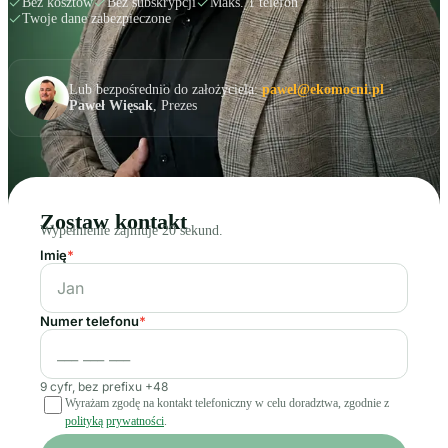
Bez kosztów
Bez subskrypcji
Maks. 1 telefon
Twoje dane zabezpieczone
Lub bezpośrednio do założyciela:
pawel@ekomocni.pl
·
Paweł Więsak
, Prezes
Zostaw kontakt
Wypełnienie zajmuje 20 sekund.
Imię
*
Numer telefonu
*
9 cyfr, bez prefixu +48
Wyrażam zgodę na kontakt telefoniczny w celu doradztwa, zgodnie z
polityką prywatności
.