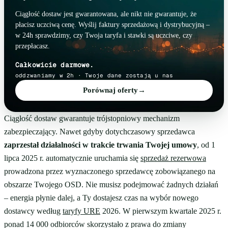
Ciągłość dostaw jest gwarantowana, ale nikt nie gwarantuje, że
płacisz uczciwą cenę. Wyślij faktury sprzedażową i dystrybucyjną –
w 24h sprawdzimy, czy Twoja taryfa i stawki są uczciwe, czy
przepłacasz.
Całkowicie darmowe.
oddzwaniamy w 2h · Twoje dane zostają u nas
Porównaj oferty
→
Ciągłość dostaw gwarantuje trójstopniowy mechanizm
zabezpieczający. Nawet gdyby dotychczasowy sprzedawca
zaprzestał działalności w trakcie trwania Twojej umowy
, od 1
lipca 2025 r. automatycznie uruchamia się
sprzedaż rezerwowa
prowadzona przez wyznaczonego sprzedawcę zobowiązanego na
obszarze Twojego OSD. Nie musisz podejmować żadnych działań
– energia płynie dalej, a Ty dostajesz czas na wybór nowego
dostawcy według
taryfy URE
2026. W pierwszym kwartale 2025 r.
ponad 14 000 odbiorców skorzystało z prawa do zmiany