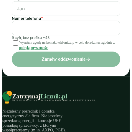
Numer telefonu
*
9 cyfr, bez prefixu +48
Wyrażam zgodę na kontakt telefoniczny w celu doradztwa, zgodnie z
polityką prywatności
.
Zamów oddzwonienie
Zatrzymaj
Licznik
.pl
NIŻSZE RACHUNKI
.
WIĘKSZA KONTROLA
.
LEPSZY BIZNES
.
Niezależny pośrednik i doradca
energetyczny dla firm. Nie jesteśmy
sprzedawcą energii - koncesje URE
posiadają sprzedawcy, z którymi
współpracujemy (m.in. AXPO, PGE).