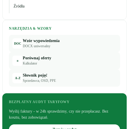
Źródła
NARZĘDZIA & WZORY
Wzór wypowiedzenia
DOC
DOCX uniwersalny
Porównaj oferty
≡
Kalkulator
Słownik pojęć
A-Z
Sprzedawca, OSD, PPE
BEZPŁATNY AUDYT TARYFOWY
Wyślij faktury - w 24h sprawdzimy, czy nie przepłacasz. Bez
kosztu, bez zobowiązań.