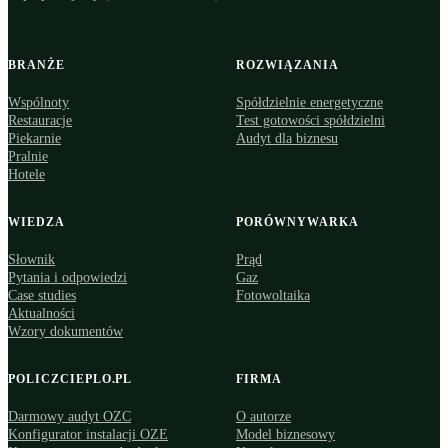
BRANŻE
ROZWIĄZANIA
Wspólnoty
Spółdzielnie energetyczne
Restauracje
Test gotowości spółdzielni
Piekarnie
Audyt dla biznesu
Pralnie
Hotele
WIEDZA
PORÓWNYWARKA
Słownik
Prąd
Pytania i odpowiedzi
Gaz
Case studies
Fotowoltaika
Aktualności
Wzory dokumentów
POLICZCIEPLO.PL
FIRMA
Darmowy audyt OZC
O autorze
Konfigurator instalacji OZE
Model biznesowy