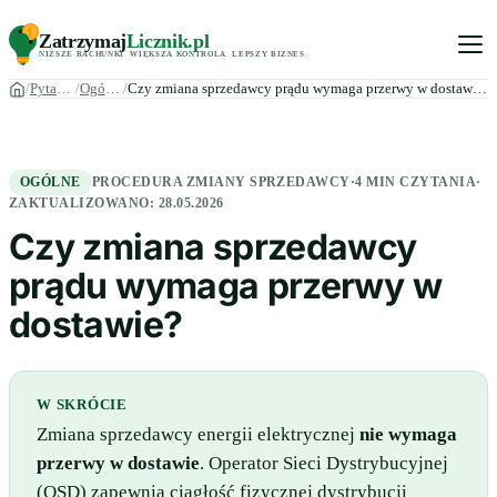
Zatrzymaj
Licznik
.pl
NIŻSZE RACHUNKI
.
WIĘKSZA KONTROLA
.
LEPSZY BIZNES
.
Pytania
Ogólne
Czy zmiana sprzedawcy prądu wymaga przerwy w dostawie?
OGÓLNE
PROCEDURA ZMIANY SPRZEDAWCY
·
4 MIN CZYTANIA
·
ZAKTUALIZOWANO:
28.05.2026
Czy zmiana sprzedawcy
prądu wymaga przerwy w
dostawie?
W SKRÓCIE
Zmiana sprzedawcy energii elektrycznej
nie wymaga
przerwy w dostawie
. Operator Sieci Dystrybucyjnej
(OSD) zapewnia ciągłość fizycznej dystrybucji