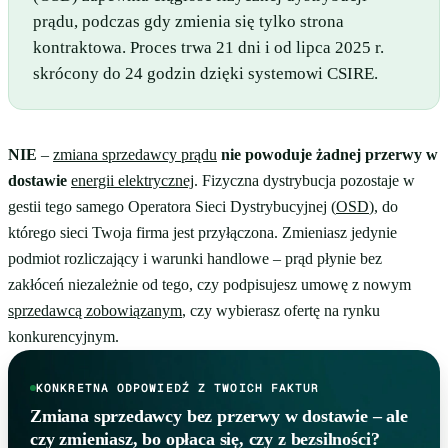
prądu, podczas gdy zmienia się tylko strona
kontraktowa. Proces trwa 21 dni i od lipca 2025 r.
skrócony do 24 godzin dzięki systemowi CSIRE.
NIE
–
zmiana sprzedawcy prądu
nie powoduje żadnej przerwy w
dostawie
energii elektrycznej
. Fizyczna dystrybucja pozostaje w
gestii tego samego Operatora Sieci Dystrybucyjnej (
OSD
), do
którego sieci Twoja firma jest przyłączona. Zmieniasz jedynie
podmiot rozliczający i warunki handlowe – prąd płynie bez
zakłóceń niezależnie od tego, czy podpisujesz umowę z nowym
sprzedawcą zobowiązanym
, czy wybierasz ofertę na rynku
konkurencyjnym.
KONKRETNA ODPOWIEDŹ Z TWOICH FAKTUR
Zmiana sprzedawcy bez przerwy w dostawie – ale
czy zmieniasz, bo opłaca się, czy z bezsilności?