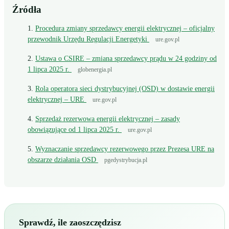
Źródła
Procedura zmiany sprzedawcy energii elektrycznej – oficjalny
przewodnik Urzędu Regulacji Energetyki
ure.gov.pl
Ustawa o CSIRE – zmiana sprzedawcy prądu w 24 godziny od
1 lipca 2025 r.
globenergia.pl
Rola operatora sieci dystrybucyjnej (OSD) w dostawie energii
elektrycznej – URE
ure.gov.pl
Sprzedaż rezerwowa energii elektrycznej – zasady
obowiązujące od 1 lipca 2025 r.
ure.gov.pl
Wyznaczanie sprzedawcy rezerwowego przez Prezesa URE na
obszarze działania OSD
pgedystrybucja.pl
Sprawdź, ile zaoszczędzisz