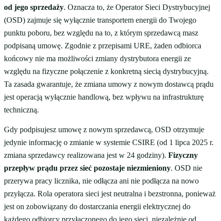
od jego sprzedaży
. Oznacza to, że Operator Sieci Dystrybucyjnej
(OSD) zajmuje się wyłącznie transportem energii do Twojego
punktu poboru, bez względu na to, z którym sprzedawcą masz
podpisaną umowę. Zgodnie z przepisami URE, żaden odbiorca
końcowy nie ma możliwości zmiany dystrybutora energii ze
względu na fizyczne połączenie z konkretną siecią dystrybucyjną.
Ta zasada gwarantuje, że zmiana umowy z nowym dostawcą prądu
jest operacją wyłącznie handlową, bez wpływu na infrastrukturę
techniczną.
Gdy podpisujesz umowę z nowym sprzedawcą, OSD otrzymuje
jedynie informację o zmianie w systemie CSIRE (od 1 lipca 2025 r.
zmiana sprzedawcy realizowana jest w 24 godziny).
Fizyczny
przepływ prądu przez sieć pozostaje niezmieniony
. OSD nie
przerywa pracy licznika, nie odłącza ani nie podłącza na nowo
przyłącza. Rola operatora sieci jest neutralna i bezstronna, ponieważ
jest on zobowiązany do dostarczania energii elektrycznej do
każdego odbiorcy przyłączonego do jego sieci, niezależnie od