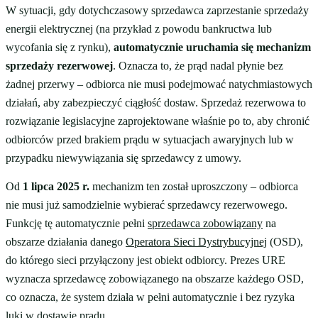
W sytuacji, gdy dotychczasowy sprzedawca zaprzestanie sprzedaży
energii elektrycznej (na przykład z powodu bankructwa lub
wycofania się z rynku),
automatycznie uruchamia się mechanizm
sprzedaży rezerwowej
. Oznacza to, że prąd nadal płynie bez
żadnej przerwy – odbiorca nie musi podejmować natychmiastowych
działań, aby zabezpieczyć ciągłość dostaw. Sprzedaż rezerwowa to
rozwiązanie legislacyjne zaprojektowane właśnie po to, aby chronić
odbiorców przed brakiem prądu w sytuacjach awaryjnych lub w
przypadku niewywiązania się sprzedawcy z umowy.
Od
1 lipca 2025 r.
mechanizm ten został uproszczony – odbiorca
nie musi już samodzielnie wybierać sprzedawcy rezerwowego.
Funkcję tę automatycznie pełni
sprzedawca zobowiązany
na
obszarze działania danego
Operatora Sieci Dystrybucyjnej
(OSD),
do którego sieci przyłączony jest obiekt odbiorcy. Prezes URE
wyznacza sprzedawcę zobowiązanego na obszarze każdego OSD,
co oznacza, że system działa w pełni automatycznie i bez ryzyka
luki w dostawie prądu.