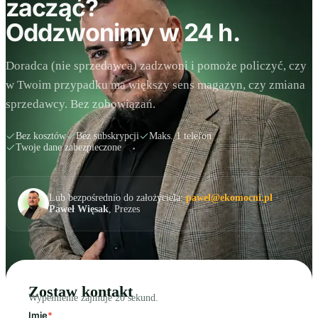
zacząć?
Oddzwonimy w 24 h.
Doradca (nie sprzedawca) zadzwoni i pomoże policzyć, czy
w Twoim przypadku ma większy sens magazyn, czy zmiana
sprzedawcy. Bez zobowiązań.
Bez kosztów
Bez subskrypcji
Maks. 1 telefon
Twoje dane zabezpieczone
Lub bezpośrednio do założyciela:
pawel@ekomocni.pl
·
Paweł Więsak
, Prezes
Zostaw kontakt
Wypełnienie zajmuje 20 sekund.
Imię
*