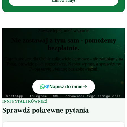
Zamów audyt
Zawsze lepiej mieć wsparcie
Nie zostawaj z tym sam - pomożemy
bezpłatnie.
Doradztwo jest dla Ciebie całkowicie darmowe - nie zarabiamy na
Tobie, prowizję płaci sprzedawca. Napisz wprost, a sprawdzimy
Twoją taryfę i fakturę bez zobowiązań.
Napisz do mnie
WhatsApp · Telegram · SMS · odpowiedź tego samego dnia
INNI PYTALI RÓWNIEŻ
Sprawdź pokrewne pytania