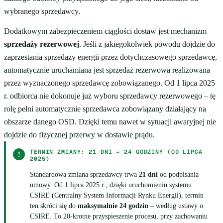
wybranego sprzedawcy.
Dodatkowym zabezpieczeniem ciągłości dostaw jest mechanizm
sprzedaży rezerwowej
. Jeśli z jakiegokolwiek powodu dojdzie do
zaprzestania sprzedaży energii przez dotychczasowego sprzedawcę,
automatycznie uruchamiana jest sprzedaż rezerwowa realizowana
przez wyznaczonego sprzedawcę zobowiązanego. Od 1 lipca 2025
r. odbiorca nie dokonuje już wyboru sprzedawcy rezerwowego – tę
rolę pełni automatycznie sprzedawca zobowiązany działający na
obszarze danego OSD. Dzięki temu nawet w sytuacji awaryjnej nie
dojdzie do fizycznej przerwy w dostawie prądu.
TERMIN ZMIANY: 21 DNI → 24 GODZINY (OD LIPCA
!
2025)
Standardowa zmiana sprzedawcy trwa
21 dni
od podpisania
umowy. Od 1 lipca 2025 r., dzięki uruchomieniu systemu
CSIRE (Centralny System Informacji Rynku Energii), termin
ten skróci się do
maksymalnie 24 godzin
– według ustawy o
CSIRE. To 20-krotne przyspieszenie procesu, przy zachowaniu