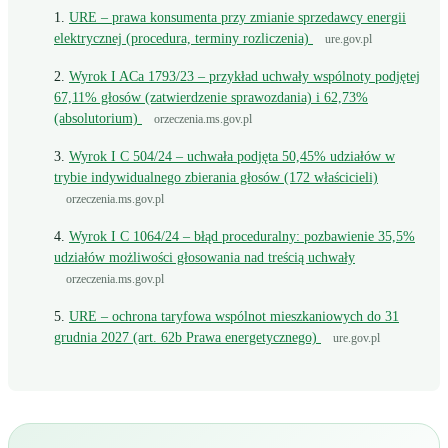
URE – prawa konsumenta przy zmianie sprzedawcy energii
elektrycznej (procedura, terminy rozliczenia)
ure.gov.pl
Wyrok I ACa 1793/23 – przykład uchwały wspólnoty podjętej
67,11% głosów (zatwierdzenie sprawozdania) i 62,73%
(absolutorium)
orzeczenia.ms.gov.pl
Wyrok I C 504/24 – uchwała podjęta 50,45% udziałów w
trybie indywidualnego zbierania głosów (172 właścicieli)
orzeczenia.ms.gov.pl
Wyrok I C 1064/24 – błąd proceduralny: pozbawienie 35,5%
udziałów możliwości głosowania nad treścią uchwały
orzeczenia.ms.gov.pl
URE – ochrona taryfowa wspólnot mieszkaniowych do 31
grudnia 2027 (art. 62b Prawa energetycznego)
ure.gov.pl