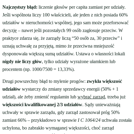
Najczęstszy błąd:
liczenie głosów per capita zamiast per udziały.
Jeśli wspólnota liczy 100 właścicieli, ale jeden z nich posiada 60%
udziałów w nieruchomości wspólnej, jego sam może przeforsować
decyzję – nawet jeśli pozostałych 99 osób zagłosuje przeciw. W
praktyce zdarza się, że zarządy liczą “50 osób za, 30 przeciw” i
uznają uchwałę za przyjętą, mimo że przeciwna mniejszość
dysponowała większą sumą udziałów. Ustawa o własności lokali
nigdy nie liczy głów
, tylko udziały wyrażone ułamkiem lub
procentem (np. 1000/7500 = 13,33%).
Drugi powszechny błąd to mylenie progów:
zwykła większość
udziałów
wystarczy do zmiany sprzedawcy energii (50% + 1
udział), ale żeby zmienić regulamin lub
wybrać zarząd
, trzeba już
większości kwalifikowanej 2/3 udziałów
. Sądy unieważniają
uchwały w sprawie zarządu, gdy zarząd zastosował próg 50%
zamiast 66% – przykładowo w sprawie
I C 1064/24
uchwała została
uchylona, bo zabrakło wymaganej większości, choć zarząd