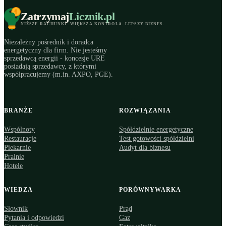
Zatrzymaj
Licznik
.pl
NIŻSZE RACHUNKI
.
WIĘKSZA KONTROLA
.
LEPSZY BIZNES
.
Niezależny pośrednik i doradca
energetyczny dla firm. Nie jesteśmy
sprzedawcą energii - koncesje URE
posiadają sprzedawcy, z którymi
współpracujemy (m.in. AXPO, PGE).
BRANŻE
ROZWIĄZANIA
Wspólnoty
Spółdzielnie energetyczne
Restauracje
Test gotowości spółdzielni
Piekarnie
Audyt dla biznesu
Pralnie
Hotele
WIEDZA
PORÓWNYWARKA
Słownik
Prąd
Pytania i odpowiedzi
Gaz