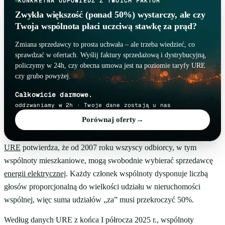
KONKRETNA ODPOWIEDŹ Z TWOICH FAKTUR
Zwykła większość (ponad 50%) wystarczy, ale czy
Twoja wspólnota płaci uczciwą stawkę za prąd?
Zmiana sprzedawcy to prosta uchwała – ale trzeba wiedzieć, co
sprawdzać w ofertach. Wyślij faktury sprzedażową i dystrybucyjną,
policzymy w 24h, czy obecna umowa jest na poziomie taryfy URE
czy grubo powyżej.
Całkowicie darmowe.
oddzwaniamy w 2h · Twoje dane zostają u nas
Porównaj oferty
→
URE
potwierdza, że od 2007 roku wszyscy odbiorcy, w tym
wspólnoty mieszkaniowe, mogą swobodnie wybierać sprzedawcę
energii elektrycznej
. Każdy członek wspólnoty dysponuje liczbą
głosów proporcjonalną do wielkości udziału w nieruchomości
wspólnej, więc suma udziałów „za” musi przekroczyć 50%.
Według danych URE z końca I półrocza 2025 r., wspólnoty