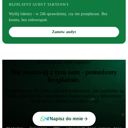
BEZPŁATNY AUDYT TARYFOWY
Wyślij faktury - w 24h sprawdzimy, czy nie przepłacasz. Bez
kosztu, bez zobowiązań.
Zamów audyt
Zawsze lepiej mieć wsparcie
Nie zostawaj z tym sam - pomożemy
bezpłatnie.
Doradztwo jest dla Ciebie całkowicie darmowe - nie zarabiamy na
Tobie, prowizję płaci sprzedawca. Napisz wprost, a sprawdzimy
Twoją taryfę i fakturę bez zobowiązań.
Napisz do mnie