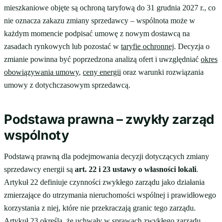
mieszkaniowe objęte są ochroną taryfową do 31 grudnia 2027 r., co
nie oznacza zakazu zmiany sprzedawcy – wspólnota może w
każdym momencie podpisać umowę z nowym dostawcą na
zasadach rynkowych lub pozostać w
taryfie ochronnej
. Decyzja o
zmianie powinna być poprzedzona analizą ofert i uwzględniać
okres
obowiązywania umowy
,
ceny energii
oraz warunki rozwiązania
umowy z dotychczasowym sprzedawcą.
Podstawa prawna – zwykły zarząd
wspólnoty
Podstawą prawną dla podejmowania decyzji dotyczących zmiany
sprzedawcy energii są
art. 22 i 23 ustawy o własności lokali
.
Artykuł 22 definiuje czynności zwykłego zarządu jako działania
zmierzające do utrzymania nieruchomości wspólnej i prawidłowego
korzystania z niej, które nie przekraczają granic tego zarządu.
Artykuł 23 określa, że uchwały w sprawach zwykłego zarządu