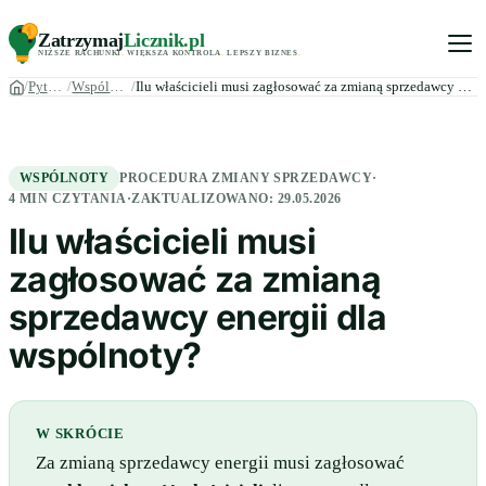
Zatrzymaj
Licznik
.pl
NIŻSZE RACHUNKI
.
WIĘKSZA KONTROLA
.
LEPSZY BIZNES
.
Pytania
Wspólnoty
Ilu właścicieli musi zagłosować za zmianą sprzedawcy energii…
WSPÓLNOTY
PROCEDURA ZMIANY SPRZEDAWCY
·
4 MIN CZYTANIA
·
ZAKTUALIZOWANO:
29.05.2026
Ilu właścicieli musi
zagłosować za zmianą
sprzedawcy energii dla
wspólnoty?
W SKRÓCIE
Za zmianą sprzedawcy energii musi zagłosować