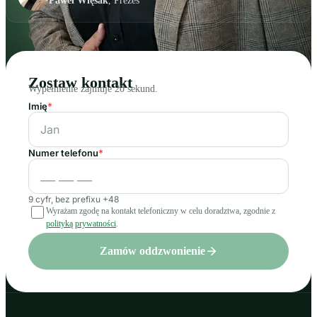
Paweł Więsak
, Prezes
Zostaw kontakt
Wypełnienie zajmuje 20 sekund.
Imię
*
Numer telefonu
*
9 cyfr, bez prefixu +48
Wyrażam zgodę na kontakt telefoniczny w celu doradztwa, zgodnie z
polityką prywatności
.
Zamów oddzwonienie