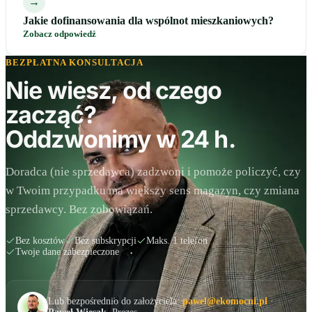
→
Jakie dofinansowania dla wspólnot mieszkaniowych?
Zobacz odpowiedź
BEZPŁATNA KONSULTACJA
Nie wiesz, od czego
zacząć?
Oddzwonimy w 24 h.
Doradca (nie sprzedawca) zadzwoni i pomoże policzyć, czy
w Twoim przypadku ma większy sens magazyn, czy zmiana
sprzedawcy. Bez zobowiązań.
Bez kosztów
Bez subskrypcji
Maks. 1 telefon
Twoje dane zabezpieczone
Lub bezpośrednio do założyciela:
pawel@ekomocni.pl
·