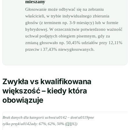
mieszany
Głosowanie może odbywać się na zebraniu
właścicieli, w trybie indywidualnego zbierania
głosów (z terminem np. 3-9 miesięcy) lub w formie
hybrydowej. W orzecznictwie potwierdzono ważność
uchwał podjętych obiegiem pisemnym, gdy za
zmianą głosowało np. 50,45% udziałów przy 12,11%
przeciw i 37,43% niewygłosowanych.
Zwykła vs kwalifikowana
większość – kiedy która
obowiązuje
Brak danych dla kategorii uchwa\u0142 – dost\u0119pne
tylko przyk\u0142ady: 67%, 62%, 50% (
[3]
[6])