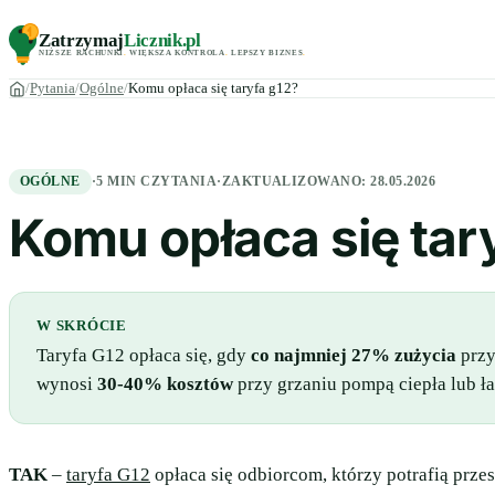
Zatrzymaj
Licznik
.pl
NIŻSZE RACHUNKI
.
WIĘKSZA KONTROLA
.
LEPSZY BIZNES
.
Pytania
Ogólne
Komu opłaca się taryfa g12?
OGÓLNE
·
5 MIN CZYTANIA
·
ZAKTUALIZOWANO:
28.05.2026
Komu opłaca się tar
W SKRÓCIE
Taryfa G12 opłaca się, gdy
co najmniej 27% zużycia
przy
wynosi
30-40% kosztów
przy grzaniu pompą ciepła lub ł
TAK
–
taryfa G12
opłaca się odbiorcom, którzy potrafią prz