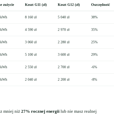
e zużycie
Koszt G11 (zł)
Koszt G12 (zł)
Oszczędność
 kWh
8 160 zł
5 040 zł
38%
 kWh
4 590 zł
2 970 zł
35%
 kWh
3 060 zł
2 280 zł
25%
 kWh
5 100 zł
3 600 zł
29%
 kWh
2 550 zł
2 700 zł
-6%
 kWh
2 040 zł
2 200 zł
-8%
sz mniej niż
27% rocznej energii
lub nie masz realnej