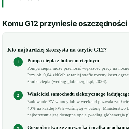
Komu G12 przyniesie oszczędności
Kto najbardziej skorzysta na taryfie G12?
Pompa ciepła z buforem cieplnym
Pompa ciepła może przenosić większość pracy na nocne
Przy ok. 0,64 zł/kWh w taniej strefie roczny koszt og
źródła ciepła (według globenergia.pl, 2026).
Właściciel samochodu elektrycznego ładująceg
Ładowanie EV w nocy lub w weekend pozwala zapłacić 
40% na każdej kWh wciśniętej w baterię. Ministerstwo E
najkorzystniejszą dostępną opcją (według globenergia.pl
Gospodarstwo ze zmywarką i pralką uruchamia