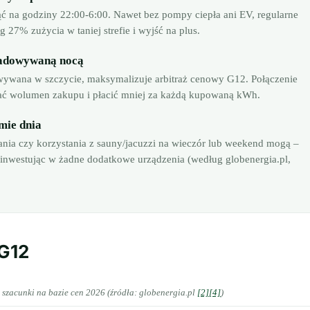
ąć na godziny 22:00-6:00. Nawet bez pompy ciepła ani EV, regularne
 27% zużycia w taniej strefie i wyjść na plus.
ładowywaną nocą
wywana w szczycie, maksymalizuje arbitraż cenowy G12. Połączenie
ć wolumen zakupu i płacić mniej za każdą kupowaną kWh.
mie dnia
nia czy korzystania z sauny/jacuzzi na wieczór lub weekend mogą –
 inwestując w żadne dodatkowe urządzenia (według globenergia.pl,
 G12
szacunki na bazie cen 2026 (źródła: globenergia.pl
[2]
[4]
)