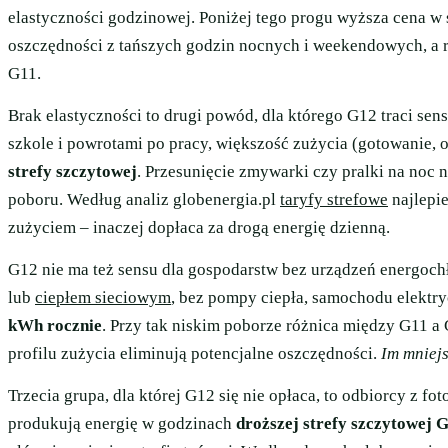
elastyczności godzinowej. Poniżej tego progu wyższa cena w 
oszczędności z tańszych godzin nocnych i weekendowych, a 
G11.
Brak elastyczności to drugi powód, dla którego G12 traci sens
szkole i powrotami po pracy, większość zużycia (gotowanie, o
strefy szczytowej
. Przesunięcie zmywarki czy pralki na noc n
poboru. Według analiz globenergia.pl
taryfy strefowe
najlepie
zużyciem – inaczej dopłaca za drogą energię dzienną.
G12 nie ma też sensu dla gospodarstw bez urządzeń energoc
lub
ciepłem sieciowym
, bez pompy ciepła, samochodu elektry
kWh rocznie
. Przy tak niskim poborze różnica między G11 a 
profilu zużycia eliminują potencjalne oszczędności.
Im mniejs
Trzecia grupa, dla której G12 się nie opłaca, to odbiorcy z 
produkują energię w godzinach
droższej strefy szczytowej 