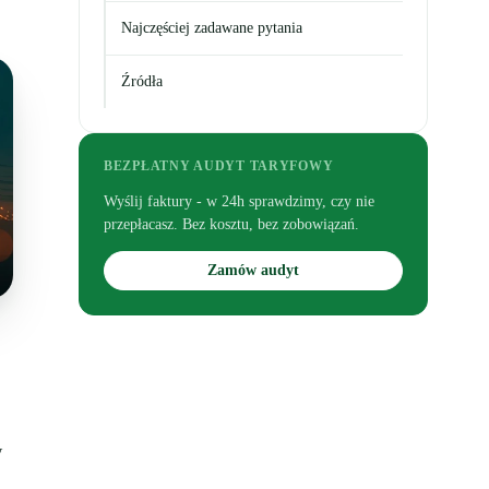
Najczęściej zadawane pytania
Źródła
BEZPŁATNY AUDYT TARYFOWY
Wyślij faktury - w 24h sprawdzimy, czy nie
przepłacasz. Bez kosztu, bez zobowiązań.
Zamów audyt
w