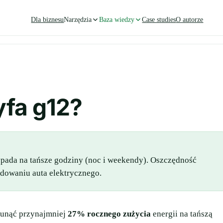
Dla biznesu
Narzędzia
Baza wiedzy
Case studies
O autorze
yfa g12?
pada na tańsze godziny (noc i weekendy). Oszczędność
adowaniu auta elektrycznego.
esunąć przynajmniej
27% rocznego zużycia
energii na tańszą