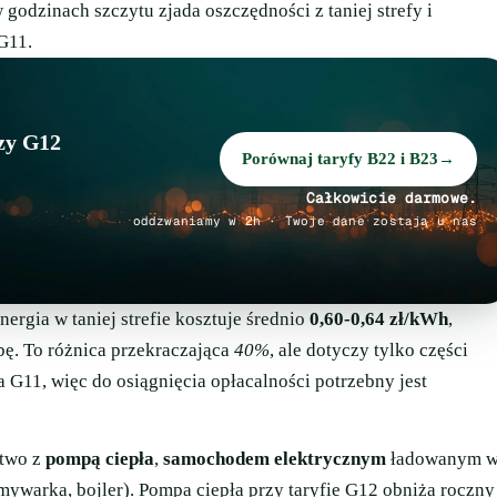
godzinach szczytu zjada oszczędności z taniej strefy i
G11.
zy G12
Porównaj taryfy B22 i B23
→
Całkowicie darmowe.
oddzwaniamy w 2h · Twoje dane zostają u nas
ergia w taniej strefie kosztuje średnio
0,60-0,64 zł/kWh
,
bę. To różnica przekraczająca
40%
, ale dotyczy tylko części
a G11, więc do osiągnięcia opłacalności potrzebny jest
stwo z
pompą ciepła
,
samochodem elektrycznym
ładowanym 
ywarka, bojler). Pompa ciepła przy taryfie G12 obniża roczny