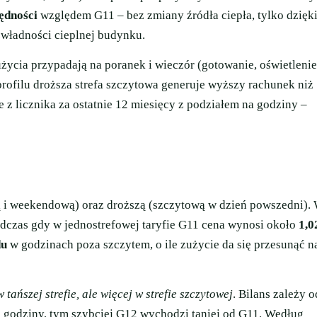
ędności
względem G11 – bez zmiany źródła ciepła, tylko dzięk
zwładności cieplnej budynku.
ycia przypadają na poranek i wieczór (gotowanie, oświetlenie
profilu droższa strefa szczytowa generuje wyższy rachunek niż
 z licznika za ostatnie 12 miesięcy z podziałem na godziny –
ą i weekendową) oraz droższą (szczytową w dzień powszedni).
odczas gdy w jednostrefowej taryfie G11 cena wynosi około
1,0
du
w godzinach poza szczytem, o ile zużycie da się przesunąć n
tańszej strefie, ale więcej w strefie szczytowej
. Bilans zależy o
ze godziny, tym szybciej G12 wychodzi taniej od G11. Według