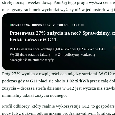
strefę nocną i weekendową. Poniżej tego progu wyższa cena w 
miesięczny rachunek wychodzi wyższy niż w jednostrefowej 
KONKRETNA ODPOWIEDŹ Z TWOICH FAKTUR
Przesuwasz 27% zużycia na noc? Sprawdzimy, c
będzie tańsza niż G11.
W G12 energia nocą kosztuje 0,60 zł/kWh vs 1,02 zł/kWh w G11.
Wyślij dwie ostatnie faktury – w 24h policzymy konkretną
oszczędność na zmianie taryfy.
Próg
27%
wynika z rozpiętości cen między strefami. W G12 en
podczas gdy w G11 płaci się około
1,02 zł/kWh
przez całą do
zużycia – droższa strefa dzienna w G12 jest wyższa niż stawk
minimalny udział zużycia nocnego.
Profil odbiorcy, który realnie wykorzystuje G12, to gospodar
nocy lub z dużymi odbiornikami programowalnymi (pralka, zm