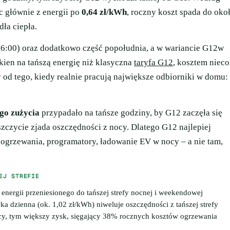
c głównie z energii po
0,64 zł/kWh
, roczny koszt spada do oko
ła ciepła.
6:00) oraz dodatkowo część popołudnia, a w wariancie G12w
kien na tańszą energię niż klasyczna
taryfa G12
, kosztem nieco
od tego, kiedy realnie pracują największe odbiorniki w domu:
go zużycia
przypadało na tańsze godziny, by G12 zaczęła się
zczycie zjada oszczędności z nocy. Dlatego G12 najlepiej
a ogrzewania, programatory, ładowanie EV w nocy – a nie tam,
EJ STREFIE
energii przeniesionego do tańszej strefy nocnej i weekendowej
wka dzienna (ok. 1,02 zł/kWh) niweluje oszczędności z tańszej strefy
ocy, tym większy zysk, sięgający 38% rocznych kosztów ogrzewania