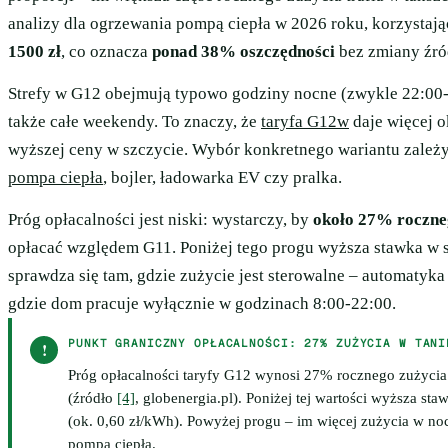
analizy dla ogrzewania pompą ciepła w 2026 roku, korzystają
1500 zł
, co oznacza
ponad 38% oszczędności
bez zmiany źród
Strefy w G12 obejmują typowo godziny nocne (zwykle 22:00-
także całe weekendy. To znaczy, że
taryfa G12w
daje więcej o
wyższej ceny w szczycie. Wybór konkretnego wariantu zależy 
pompa ciepła
, bojler, ładowarka EV czy pralka.
Próg opłacalności jest niski: wystarczy, by
około 27% roczne
opłacać względem G11. Poniżej tego progu wyższa stawka w s
sprawdza się tam, gdzie zużycie jest sterowalne – automatyk
gdzie dom pracuje wyłącznie w godzinach 8:00-22:00.
PUNKT GRANICZNY OPŁACALNOŚCI: 27% ZUŻYCIA W TANI
!
Próg opłacalności taryfy G12 wynosi 27% rocznego zużycia 
(źródło
[4]
, globenergia.pl). Poniżej tej wartości wyższa sta
(ok. 0,60 zł/kWh). Powyżej progu – im więcej zużycia w n
pompą ciepła.