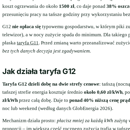
koszt ogrzewania do około
1500 zł
, co daje ponad
38% oszcz
przesunięciu pracy na tańsze godziny przy wykorzystaniu be
G12
nie opłaca się
typowemu gospodarstwu, w którym piki zuż
telewizor), a w nocy zużycie spada do minimum. Dla takiego 
płaska
taryfa G11
. Przed zmianą warto przeanalizować zużycie
bez tych danych decyzja jest zgadywaniem
.
Jak działa taryfa G12
Taryfa G12 dzieli dobę na dwie strefy cenowe
: tańszą (nocn
tańszej strefie energia kosztuje średnio
około 0,60 zł/kWh
, p
zł/kWh
przez całą dobę. Daje to
ponad 40% niższą cenę prą
noc lub weekend (według danych GlobEnergia 2026).
Mechanizm działa prosto:
płacisz mniej za każdą kWh zużytą w 
proporcji – im większa część rocznego zużycia trafia w tańs