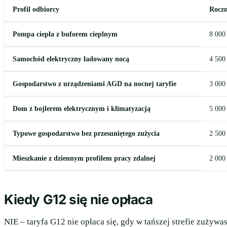
Profil odbiorcy
Roczn
Pompa ciepła z buforem cieplnym
8 000
Samochód elektryczny ładowany nocą
4 500
Gospodarstwo z urządzeniami AGD na nocnej taryfie
3 000
Dom z bojlerem elektrycznym i klimatyzacją
5 000
Typowe gospodarstwo bez przesuniętego zużycia
2 500
Mieszkanie z dziennym profilem pracy zdalnej
2 000
Kiedy G12 się nie opłaca
NIE – taryfa G12 nie opłaca się, gdy w tańszej strefie zużywa