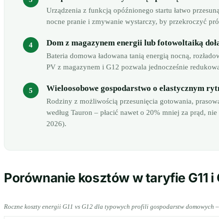
Urządzenia z funkcją opóźnionego startu łatwo przesun
nocne pranie i zmywanie wystarczy, by przekroczyć próg
Dom z magazynem energii lub fotowoltaiką do
Bateria domowa ładowana tanią energią nocną, rozłado
PV z magazynem i G12 pozwala jednocześnie redukowa
Wieloosobowe gospodarstwo o elastycznym ryt
Rodziny z możliwością przesunięcia gotowania, prasowa
według Tauron – płacić nawet o 20% mniej za prąd, nie
2026).
Porównanie kosztów w taryfie G11 i
Roczne koszty energii G11 vs G12 dla typowych profili gospodarstw domowych – 