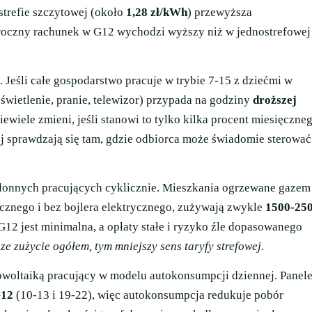
strefie szczytowej (około
1,28 zł/kWh
) przewyższa
roczny rachunek w G12 wychodzi wyższy niż w jednostrefowej
. Jeśli całe gospodarstwo pracuje w trybie 7-15 z dziećmi w
świetlenie, pranie, telewizor) przypada na godziny
droższej
iewiele zmieni, jeśli stanowi to tylko kilka procent miesięczne
j sprawdzają się tam, gdzie odbiorca może świadomie sterować
hłonnych pracujących cyklicznie. Mieszkania ogrzewane gazem
cznego i bez bojlera elektrycznego, zużywają zwykle
1500-25
G12 jest minimalna, a opłaty stałe i ryzyko źle dopasowanego
ze zużycie ogółem, tym mniejszy sens taryfy strefowej.
fotowoltaiką pracujący w modelu autokonsumpcji dziennej. Panel
G12
(10-13 i 19-22), więc autokonsumpcja redukuje pobór